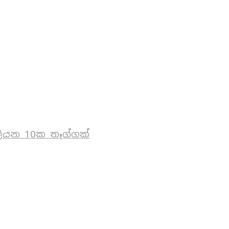
ියන 10ක තෑග්ගක්