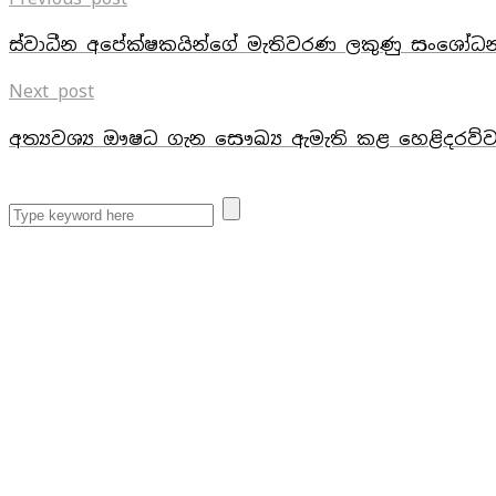
ස්වාධීන අපේක්ෂකයින්ගේ මැතිවරණ ලකුණු සංශෝ
Next post
අත්‍යවශ්‍ය ඖෂධ ගැන සෞඛ්‍ය ඇමැති කළ හෙළිදරව්