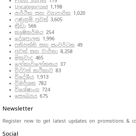
Photo Stories
175
Uncategorized
1,198
ආර්ථික සහ ව්‍යාපාරික
1,020
උණුසුම් පුවත්
3,605
ක්‍රීඩා
566
කෘෂිකර්මය
254
දේශපාලන
1,996
ප්‍රතිපත්ති සහ සංවර්ධන
49
පුවත් සහ වාර්තා
8,258
මතවාද
465
ලෝකාවලෝකනය
37
විද්වත් කථිකාව
83
විදේශීය
1,913
විමර්ශන
782
විශේෂාංග
724
සෞඛ්‍යය
675
Newsletter
Register now to get latest updates on promotions & c
Social