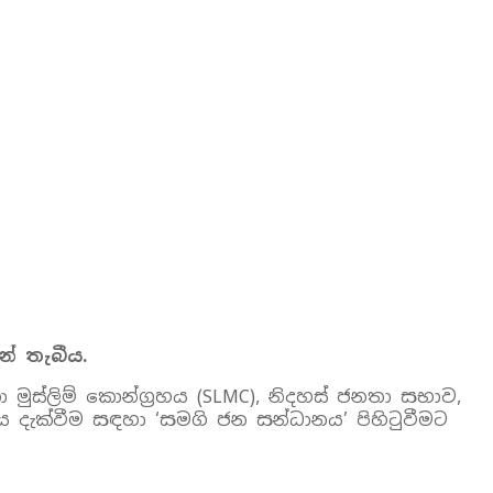
් තැබීය.
ා මුස්ලිම් කොන්ග්‍රහය (SLMC), නිදහස් ජනතා සභාව,
දැක්වීම සඳහා ‘සමගි ජන සන්ධානය’ පිහිටුවීමට