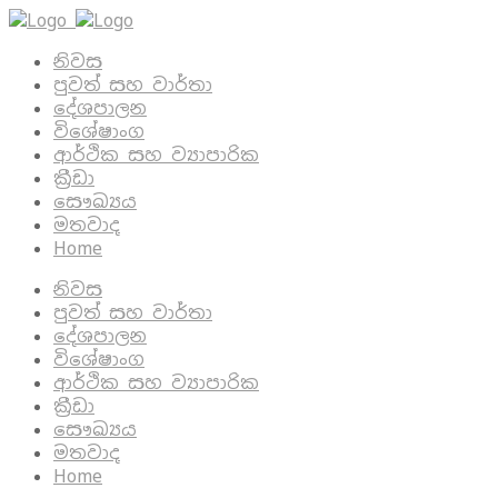
නිවස
පුවත් සහ වාර්තා
දේශපාලන
විශේෂාංග
ආර්ථික සහ ව්‍යාපාරික
ක්‍රීඩා
සෞඛ්‍යය
මතවාද
Home
නිවස
පුවත් සහ වාර්තා
දේශපාලන
විශේෂාංග
ආර්ථික සහ ව්‍යාපාරික
ක්‍රීඩා
සෞඛ්‍යය
මතවාද
Home