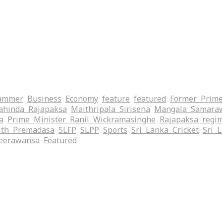
ammer
Business
Economy
feature
featured
Former Prime
hinda Rajapaksa
Maithripala Sirisena
Mangala Samara
a
Prime Minister Ranil Wickramasinghe
Rajapaksa regi
ith Premadasa
SLFP
SLPP
Sports
Sri Lanka Cricket
Sri 
eerawansa
‍Featured