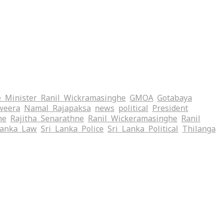
 Minister Ranil Wickramasinghe
GMOA
Gotabaya
weera
Namal Rajapaksa
news
political
President
me
Rajitha Senarathne
Ranil Wickeramasinghe
Ranil
Lanka Law
Sri Lanka Police
Sri Lanka Political
Thilanga