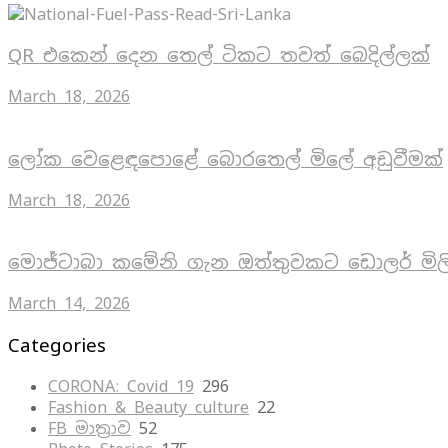
QR එකෙන් දෙන තෙල් ටිකට තවත් බෙදිල්ලක්
March 18, 2026
ලෝක වෙළෙඳපොළේ බොරතෙල් මිලේ අඩුවීමක්
March 18, 2026
මොජ්ටාබා කමේනි ගැන ඔත්තුවකට ඩොලර් මිල
March 14, 2026
Categories
CORONA: Covid 19
296
Fashion & Beauty culture
22
FB මාත්‍රාව
52