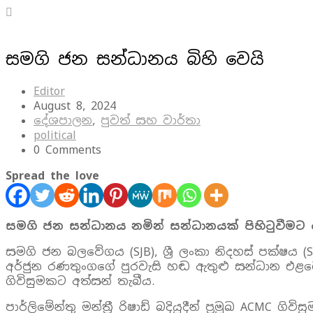
සමගි ජන සන්ධානය බිහි වෙයි
Editor
August 8, 2024
දේශපාලන
,
පුවත් සහ වාර්තා
political
0 Comments
Spread the love
සමගි ජන සන්ධානය නමින් සන්ධානයක් පිහිටුවීමට
සමගි ජන බලවේගය (SJB), ශ්‍රී ලංකා නිදහස් පක්ෂය (S
අර්ජුන රණතුංගගේ පුරවැසි හඬ ඇතුළු සන්ධාන එළඹෙ
ගිවිසුමකට අත්සන් තැබීය.
පාර්ලිමේන්තු මන්ත්‍රී රිෂාඩ් බදියුදීන් ප්‍රමුඛ ACMC 