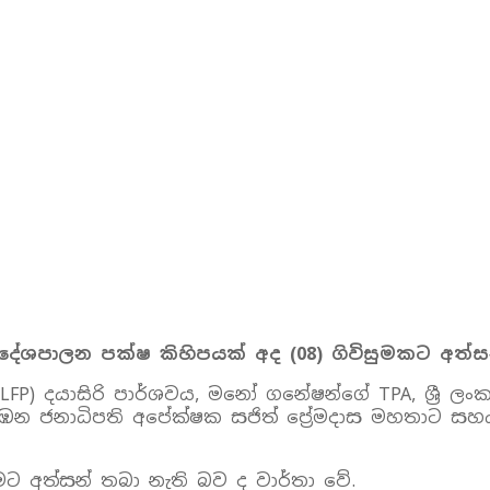
 දේශපාලන පක්ෂ කිහිපයක් අද
(08)
ගිවිසුමකට අත්සන
LFP) දයාසිරි පාර්ශවය, මනෝ ගනේෂන්ගේ TPA, ශ්‍රී ලංක
න ජනාධිපති අපේක්ෂක සජිත් ප්‍රේමදාස මහතාට සහය 
ගිවිසුමට අත්සන් තබා නැති බව ද වාර්තා වේ.