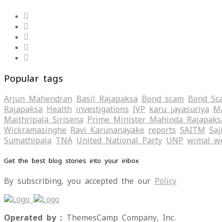
Popular tags
Arjun Mahendran
Basil Rajapaksa
Bond scam
Bond Sc
Rajapaksa
Health
investigations
JVP
karu jayasuriya
Ma
Maithripala Sirisena
Prime Minister Mahinda Rajapaks
Wickramasinghe
Ravi Karunanayake
reports
SAITM
Saj
Sumathipala
TNA
United National Party
UNP
wimal w
Get the best blog stories into your inbox
By subscribing, you accepted the our
Policy
Operated by :
ThemesCamp Company, Inc.