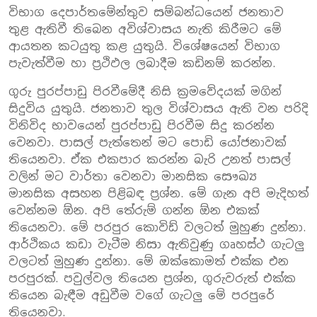
විභාග දෙපාර්තමේන්තුව සම්බන්ධයෙන් ජනතාව
තුළ ඇතිවී තිබෙන අවිශ්වාසය නැති කිරීමට මේ
ආයතන කටයුතු කළ යුතුයි. විශේෂයෙන් විභාග
පැවැත්වීම හා ප්‍රථිඵල ලබාදීම කඩිනම් කරන්න.
ගුරු පුරප්පාඩු පිරවීමේදී නිසි ක්‍රමවේදයක් මගින්
සිදුවිය යුතුයි. ජනතාව තුල විශ්වාසය ඇති වන පරිදි
විනිවිද භාවයෙන් පුරප්පාඩු පිරවීම සිදු කරන්න
වෙනවා. පාසල් පැත්තෙන් මට පොඩි යෝජනාවක්
තියෙනවා. ඒක එකපාර කරන්න බැරි උනත් පාසල්
වලින් මට වාර්තා වෙනවා මානසික සෞඛ්‍ය
මානසික අසහන පිළිබඳ ප්‍රශ්න. මේ ගැන අපි මැදිහත්
වෙන්නම ඕන. අපි තේරුම් ගන්න ඕන එකක්
තියෙනවා. මේ පරපුර කොවිඩ් වලටත් මුහුණ දුන්නා.
ආර්ථිකය කඩා වැටීම නිසා ඇතිවුණු ගෘහස්ථ ගැටලු
වලටත් මුහුණ දුන්නා. මේ ඔක්කොමත් එක්ක එන
පරපුරක්. පවුල්වල තියෙන ප්‍රශ්න, ගුරුවරුත් එක්ක
තියෙන බැඳීම අඩුවීම වගේ ගැටලු මේ පරපුරේ
තියෙනවා.