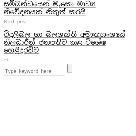
සම්බන්ධයෙන් මැකො මාධ්‍ය
නිවේදනයක් නිකුත් කරයි
Next post
විදුලිබල හා බලශක්ති අමාත්‍යාංශයේ
නිලධාරීන් ජනපතිට කළ විශේෂ
හෙළිදරව්ව