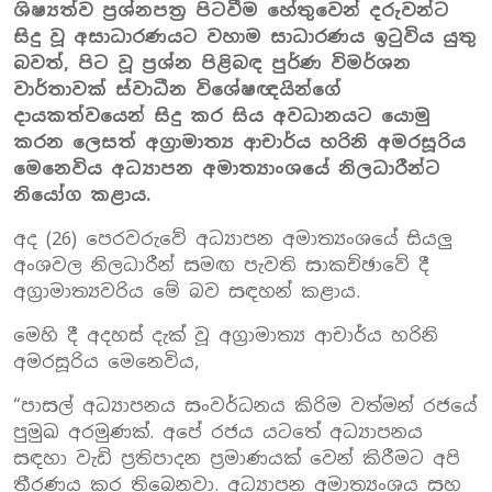
ශිෂ්‍යත්ව ප්‍රශ්නපත්‍ර පිටවීම හේතුවෙන් දරුවන්ට
සිදු වූ අසාධාරණයට වහාම සාධාරණය ඉටුවිය යුතු
බවත්
,
පිට වූ ප්‍රශ්න පිළිබඳ පුර්ණ විමර්ශන
වාර්තාවක් ස්වාධීන විශේෂඥයින්ගේ
දායකත්වයෙන් සිදු කර සිය අවධානයට යොමු
කරන ලෙසත් අග්‍රාමාත්‍ය ආචාර්ය හරිනි අමරසූරිය
මෙනෙවිය අධ්‍යාපන අමාත්‍යාංශයේ නිලධාරීන්ට
නියෝග කළාය.
අද (26) පෙරවරුවේ අධ්‍යාපන අමාත්‍යංශයේ සියලු
අංශවල නිලධාරීන් සමඟ පැවති සාකච්ඡාවේ දී
අග්‍රාමාත්‍යවරිය මේ බව සඳහන් කළාය.
මෙහි දී අදහස් දැක් වූ අග්‍රාමාත්‍ය ආචාර්ය හරිනි
අමරසූරිය මෙනෙවිය,
“පාසල් අධ්‍යාපනය සංවර්ධනය කිරිම වත්මන් රජයේ
පුමුඛ අරමුණක්. අපේ රජය යටතේ අධ්‍යාපනය
සඳහා වැඩි ප්‍රතිපාදන ප්‍රමාණයක් වෙන් කිරීමට අපි
තීරණය කර තිබෙනවා. අධ්‍යාපන අමාත්‍යංශය සහ