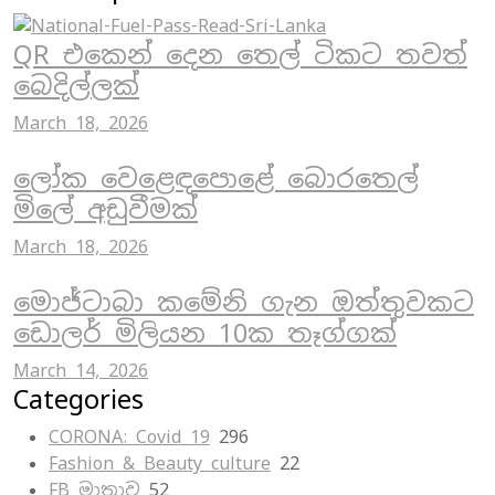
QR එකෙන් දෙන තෙල් ටිකට තවත්
බෙදිල්ලක්
March 18, 2026
ලෝක වෙළෙඳපොළේ බොරතෙල්
මිලේ අඩුවීමක්
March 18, 2026
මොජ්ටාබා කමේනි ගැන ඔත්තුවකට
ඩොලර් මිලියන 10ක තෑග්ගක්
March 14, 2026
Categories
CORONA: Covid 19
296
Fashion & Beauty culture
22
FB මාත්‍රාව
52