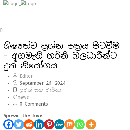
ශිෂ්‍යත්ව ප්‍රශ්න පත්‍රය පිටවීම
– අගමැති හරිනි බලධාරීන්ට
දුන් නියෝගය
Editor
September 26, 2024
පුවත් සහ වාර්තා
news
0 Comments
Spread the love