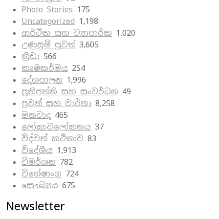
Photo Stories
175
Uncategorized
1,198
ආර්ථික සහ ව්‍යාපාරික
1,020
උණුසුම් පුවත්
3,605
ක්‍රීඩා
566
කෘෂිකර්මය
254
දේශපාලන
1,996
ප්‍රතිපත්ති සහ සංවර්ධන
49
පුවත් සහ වාර්තා
8,258
මතවාද
465
ලෝකාවලෝකනය
37
විද්වත් කථිකාව
83
විදේශීය
1,913
විමර්ශන
782
විශේෂාංග
724
සෞඛ්‍යය
675
Newsletter