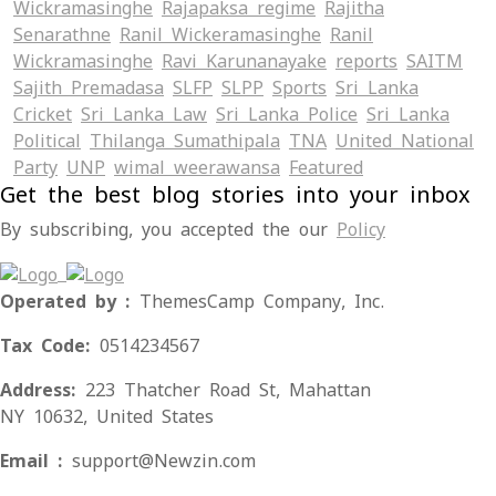
Wickramasinghe
Rajapaksa regime
Rajitha
Senarathne
Ranil Wickeramasinghe
Ranil
Wickramasinghe
Ravi Karunanayake
reports
SAITM
Sajith Premadasa
SLFP
SLPP
Sports
Sri Lanka
Cricket
Sri Lanka Law
Sri Lanka Police
Sri Lanka
Political
Thilanga Sumathipala
TNA
United National
Party
UNP
wimal weerawansa
‍Featured
Get the best blog stories into your inbox
By subscribing, you accepted the our
Policy
Operated by :
ThemesCamp Company, Inc.
Tax Code:
0514234567
Address:
223 Thatcher Road St, Mahattan
NY 10632, United States
Email :
support@Newzin.com