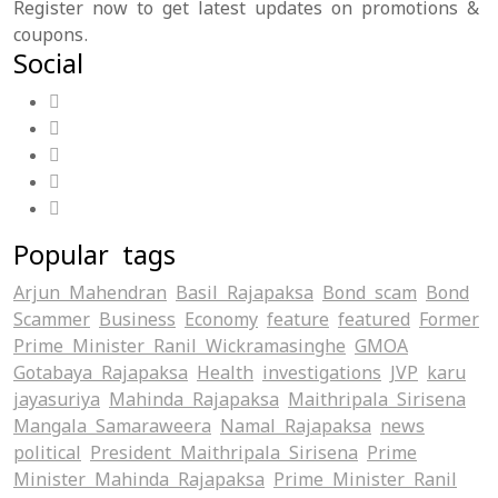
Register now to get latest updates on promotions &
coupons.
Social
Popular tags
Arjun Mahendran
Basil Rajapaksa
Bond scam
Bond
Scammer
Business
Economy
feature
featured
Former
Prime Minister Ranil Wickramasinghe
GMOA
Gotabaya Rajapaksa
Health
investigations
JVP
karu
jayasuriya
Mahinda Rajapaksa
Maithripala Sirisena
Mangala Samaraweera
Namal Rajapaksa
news
political
President Maithripala Sirisena
Prime
Minister Mahinda Rajapaksa
Prime Minister Ranil