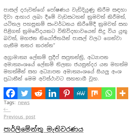
පාසල් දරුවන්ගේ පෝෂණය වැඩිදියුණු කිරීම සඳහා
දිවා ආහාර ලබා දීමේ වැඩසටහන් ක්‍රමවත් කිරීමත්,
යටිතල පහසුකම් සංවර්ධනය කිරීමේදී ක්‍රමවත් සහ
පිළිගත් ක්‍රමවේදයකට විනිවිදභාවයෙන් සිදු විය යුතු
බවත්, මහජන නියෝජිතයින් පාසල් වලට ගෙන්වා
ගැනීම නතර කරන්න”
අග්‍රාමාත්‍ය ලේකම් ප්‍රදීප් සපුතන්ත්‍රි, අධ්‍යාපන
අමාත්‍යංශයේ ලේකම් තිලකා ජයසුන්දර යන මහත්ම
මහත්මීන් සහ අධ්‍යාපන අමාත්‍යංශයේ සියලු අංශ
ප්‍රධානීන් මෙම අවස්ථාවට සහභාගී වූහ.
Tags:
news
Previous post
පාර්ලිමේන්තු මැතිවරණය