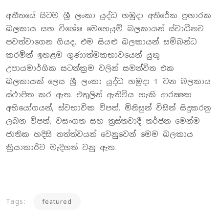
අතීතයේ සිටම ශ්‍රී ලංකා යුද්ධ හමුදා අතිරේක ප්‍රහාරක
බලකාය සහ විශේෂ මෙහෙයුම් බලකායන් ස්වාධීනව
පවත්වාගෙන ගියද, එම සියළු බලකායන් සම්බන්ධ
කරමින් ඉහළම ගුණාත්මකභාවයෙන් යුතු
උපායමාර්ගික සටන්ක්‍රම වලින් සමන්විත එක
බලකායක් ලෙස ශ්‍රී ලංකා යුද්ධ හමුදා 1 වන බලකාය
ස්ථාපිත කර ඇත. එතුලින් ඇතිවිය හැකි ආරක්‍ෂක
අභියෝගයන්, ස්වභාවික විපත්, මිනිසුන් විසින් සිදුකරනු
ලබන විපත්, වසංගත සහ ත්‍රස්තවාදී තර්ජන මෙන්ම
ජාතික හදිසි තත්ත්වයන් වෙනුවෙන් මෙම බලකාය
ක්‍රියාකාරිව මැදිහත් වනු ඇත.
Tags:
featured