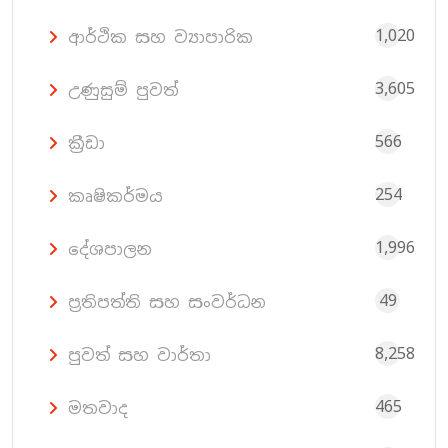
1,020
ආර්ථික සහ ව්‍යාපාරික
3,605
උණුසුම් පුවත්
566
ක්‍රීඩා
254
කෘෂිකර්මය
1,996
දේශපාලන
49
ප්‍රතිපත්ති සහ සංවර්ධන
8,258
පුවත් සහ වාර්තා
465
මතවාද