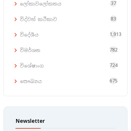
37
ලෝකාවලෝකනය
83
විද්වත් කථිකාව
1,913
විදේශීය
782
විමර්ශන
724
විශේෂාංග
675
සෞඛ්‍යය
Newsletter