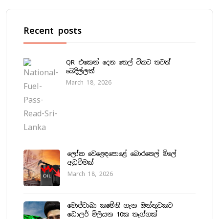
Recent posts
QR එකෙන් දෙන තෙල් ටිකට තවත්
බෙදිල්ලක්
March 18, 2026
ලෝක වෙළෙඳපොළේ බොරතෙල් මිලේ
අඩුවීමක්
March 18, 2026
මොජ්ටාබා කමේනි ගැන ඔත්තුවකට
ඩොලර් මිලියන 10ක තෑග්ගක්