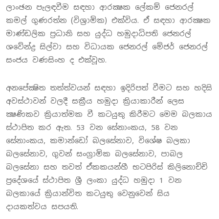
ලාංඡන පැලඳවීම සඳහා ආරක්‍ෂක ලේකම් ජෙනරල්
කමල් ගුණරත්න (විශ්‍රාමික) එක්විය. ඒ සඳහා ආරක්‍ෂක
මාණ්ඩලික ප්‍රධානි සහ යුද්ධ හමුදාධිපති ජෙනරල්
ශවේන්ද්‍ර සිල්වා සහ විධායක ජෙනරල් මේජර් ජෙනරල්
සංජය වණසිංහ ද එක්වූහ.
අනපේක්‍ෂිත තත්ත්වයන් සඳහා ඉදිරිපත් වීමට සහ හදිසි
අවස්ථාවන් වලදී සක්‍රීය හමුදා ක්‍රියාකාරීන් ලෙස
ක්‍ෂණිකව ක්‍රියාත්මක වී කටයුතු කිරීමට මෙම බලකාය
ස්ථාපිත කර ඇත. 53 වන සේනාංකය, 58 වන
සේනාංකය, කමාන්ඩෝ බලසේනාව, විශේෂ බලකා
බලසේනාව, ගුවන් සංග්‍රාමික බලසේනාව, පාබල
බලසේනා සහ තවත් ඒකකයන්හී භටපිරිස් කිලිනොච්චි
ප්‍රදේශයේ ස්ථාපිත ශ්‍රී ලංකා යුද්ධ හමුදා 1 වන
බලකායේ ක්‍රියාන්විත කටයුතු වෙනුවෙන් සිය
දායකත්වය සපයති.