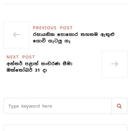
PREVIOUS POST
රසායනික පොහොර තහනම ඇතුළු
ගොවි ගැටලු ගැ
NEXT POST
අන්තර් පළාත් සංචරණ සීමා
ඔක්තෝබර් 31 දා