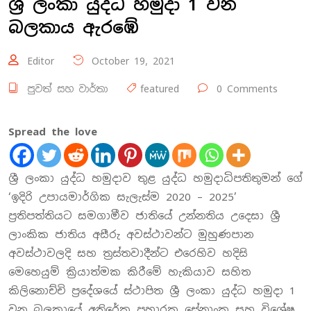
ශ්‍රී ලංකා යුද්ධ හමුදා 1 වන
බලකාය ඇරඹේ
Editor
October 19, 2021
පුවත් සහ වාර්තා
featured
0 Comments
Spread the love
ශ්‍රී ලංකා යුද්ධ හමුදාව තුළ යුද්ධ හමුදාධිපතිතුමන් ගේ
‘ඉදිරි උපායමාර්ගික සැලැස්ම 2020 – 2025’
ප්‍රතිපත්තියට සමගාමීව ජාතියේ උන්නතිය උදෙසා ශ්‍රී
ලාංකික ජාතිය අසීරු අවස්ථාවන්ට මුහුණපාන
අවස්ථාවලදි සහ ත්‍රස්තවාදීන්ට එරෙහිව හදිසි
මෙහෙයුම් ක්‍රියාත්මක කිරීමේ හැකියාව සහිත
කිලිනොච්චි ප්‍රදේශයේ ස්ථාපිත ශ්‍රී ලංකා යුද්ධ හමුදා 1
වන බලකායේ අතිරේක ප්‍රහාරක සේනාංක සහ විශේෂ