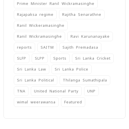
Prime Minister Ranil Wickramasinghe
Rajapaksa regime
Rajitha Senarathne
Ranil Wickeramasinghe
Ranil Wickramasinghe
Ravi Karunanayake
reports
SAITM
Sajith Premadasa
SLFP
SLPP
Sports
Sri Lanka Cricket
Sri Lanka Law
Sri Lanka Police
Sri Lanka Political
Thilanga Sumathipala
TNA
United National Party
UNP
wimal weerawansa
‍Featured