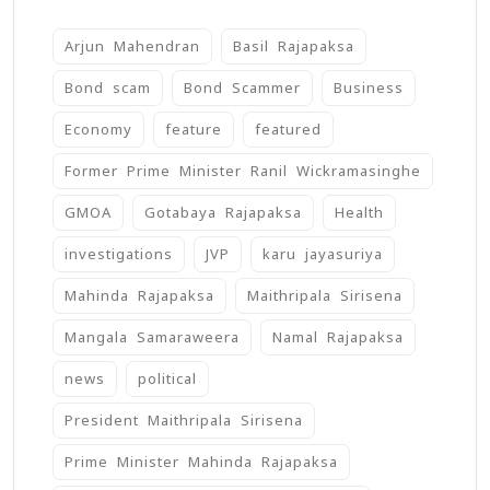
Arjun Mahendran
Basil Rajapaksa
Bond scam
Bond Scammer
Business
Economy
feature
featured
Former Prime Minister Ranil Wickramasinghe
GMOA
Gotabaya Rajapaksa
Health
investigations
JVP
karu jayasuriya
Mahinda Rajapaksa
Maithripala Sirisena
Mangala Samaraweera
Namal Rajapaksa
news
political
President Maithripala Sirisena
Prime Minister Mahinda Rajapaksa