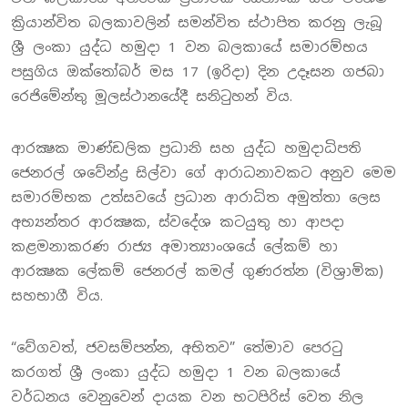
ක්‍රියාන්විත බලකාවලින් සමන්විත ස්ථාපිත කරනු ලැබූ
ශ්‍රී ලංකා යුද්ධ හමුදා 1 වන බලකායේ සමාරම්භය
පසුගිය ඔක්තෝබර් මස 17 (ඉරිදා) දින උදෑසන ගජබා
රෙජිමේන්තු මූලස්ථානයේදී සනිටුහන් විය.
ආරක්‍ෂක මාණ්ඩලික ප්‍රධානි සහ යුද්ධ හමුදාධිපති
ජෙනරල් ශවේන්ද්‍ර සිල්වා ගේ ආරාධනාවකට අනුව මෙම
සමාරම්භක උත්සවයේ ප්‍රධාන ආරාධිත අමුත්තා ලෙස
අභ්‍යන්තර ආරක්‍ෂක, ස්වදේශ කටයුතු හා ආපදා
කළමනාකරණ රාජ්‍ය අමාත්‍යාංශයේ ලේකම් හා
ආරක්‍ෂක ලේකම් ජෙනරල් කමල් ගුණරත්න (විශ්‍රාමික)
සහභාගී විය.
“වේගවත්, ජවසම්පන්න, අභිතව” තේමාව පෙරටු
කරගත් ශ්‍රී ලංකා යුද්ධ හමුදා 1 වන බලකායේ
වර්ධනය වෙනුවෙන් දායක වන භටපිරිස් වෙත නිල