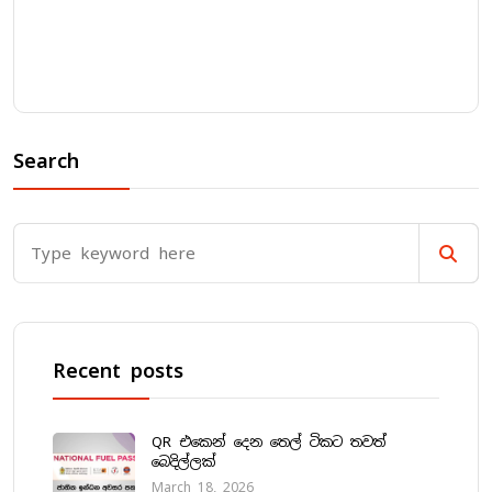
Search
Recent posts
QR එකෙන් දෙන තෙල් ටිකට තවත්
බෙදිල්ලක්
March 18, 2026