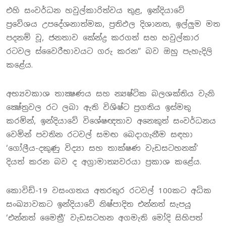
එහි සංවර්ධන හවුල්කාරිත්වය තුළ, ඉන්දියාවේ
ප්‍රවේශය උපදේශනාත්මක, ප්‍රතිඵල දිශානත, ඉල්ලුම මත
පදනම් වූ, ජනතාව කේන්ද්‍ර කරගත් සහ හවුල්කාර
රටවල ස්වෛරීභාවයට ගරු කරන” බව ඔහු පැහැදිලි
කළේය.
අභ්‍යවකාශ තාක්‍ෂණය සහ න්‍යෂ්ටික බලශක්තිය වැනි
ක්‍ෂේත්‍රවල රට ලබා ඇති විශිෂ්ට ප්‍රගතිය ඉස්මතු
කරමින්, ඉන්දියාවේ විශේෂඥතාව අනෙකුත් සංවර්ධනය
වෙමින් පවතින රටවල් සමඟ බෙදාගැනීම සඳහා
‘ගෝලීය-දකුණු විද්‍යා සහ තාක්ෂණ වැඩසටහනක්’
දියත් කරන බව ද අග්‍රාමාත්‍යවරයා ප්‍රකාශ කළේය.
කොවිඩ්-19 වසංගතය අතරතුර රටවල් 100කට අධික
සංඛ්‍යාවකට ඉන්දියාවේ නිෂ්පාදිත එන්නත් සැපයූ
‘එන්නත් මෛත්‍රී’ වැඩසටහන අගමැති මෝදි සිහිපත්