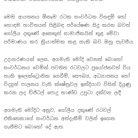
මෙම ආයතනය ඕනෑම රටක සංවර්ධන විසඳුම් හෝ
හොඳම භාවිතයන් පිළිබඳ පර්යේෂණ සිදු කරන බවත්
ගෝලීය දකුණේ අනෙකුත් සාමාජිකයින් තුළ මේවා
පරිමාණය කර ක්‍රියාත්මක කළ හැකි බව ඔහු පැවසීය.
උදාහරණයක් ලෙස, අගමැති මෝදි වෙනත් බොහෝ
සංවර්ධනය වෙමින් පවතින රටවලට ප්‍රයෝජනවත් විය
හැකි ඉලෙක්ට්‍රොනික ගෙවීම්, සෞඛ්‍ය, අධ්‍යාපනය හෝ
විද්‍යුත් පාලනය වැනි ක්ෂේත්‍රවල ඉන්දියාව විසින් දියුණු
කරන ලද ඩිජිටල් පොදු භාණ්ඩ උපුටා දක්වන ලදී.
අගමැති මෝදිට අනුව, ගෝලීය දකුණේ රටවල්
එකිනෙකාගේ සංවර්ධන අත්දැකීම් වලින් ඉගෙන
ගැනීමට බොහෝ දේ ඇත.