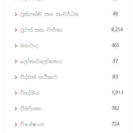
49
ප්‍රතිපත්ති සහ සංවර්ධන
8,258
පුවත් සහ වාර්තා
465
මතවාද
37
ලෝකාවලෝකනය
83
විද්වත් කථිකාව
1,913
විදේශීය
782
විමර්ශන
724
විශේෂාංග