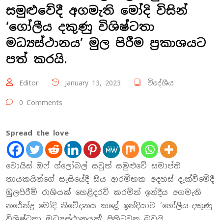
සමුළුවේදී අගමැති මෝදි විසින්
‘ගෝලීය දකුණු විශිෂ්ටතා
මධ්‍යස්ථානය’ මුල පිරීම ප්‍රකාශයට
පත් කරයි.
Editor
January 13, 2023
විදේශීය
0 Comments
Spread the love
වොයිස් ඔෆ් ග්ලෝබල් සවුත් සමුළුවේ සමාප්ති
නායකයින්ගේ සැසියේදී සිය ආරම්භක අදහස් දැක්වීමේදී
මුලපිරීම් රාශියක් හෙළිදරව් කරමින් ඉන්දීය අගමැති
නරේන්ද්‍ර මෝදි නිවේදනය කළේ ඉන්දියාව ‘ගෝලීය-දකුණු
විශිෂ්ටතා මධ්‍යස්ථානයක්’ පිහිටුවන බවයි.