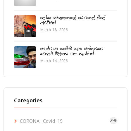
ලෝක වෙළෙඳපොළේ බොරතෙල් මිලේ
අඩුවීමක්
March 18, 2026
මොජ්ටාබා කමේනි ගැන ඔත්තුවකට
ඩොලර් මිලියන 10ක තෑග්ගක්
March 14, 2026
Categories
296
CORONA: Covid 19