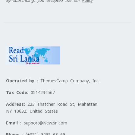
By subscribing, you accepted the our
Policy
Operated by :
ThemesCamp Company, Inc.
Tax Code:
0514234567
Address:
223 Thatcher Road St, Mahattan
NY 10632, United States
Email :
support@Newzin.com
Phone :
(+051) 3235 68 69