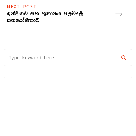
NEXT POST
ඉන්දියාව සහ භූතානය ජලවිදුලි
සහයෝගීතාව