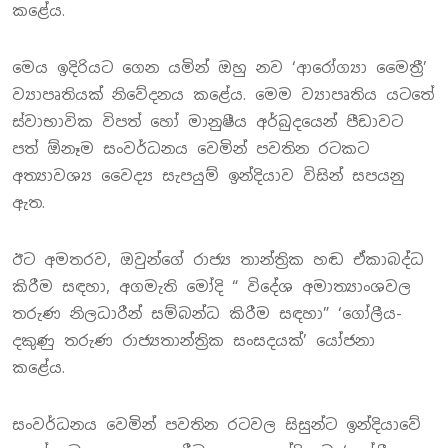
කළේය.
මෙය ඉදිරියට ගෙන යමින් ඔහු නව ‘ආරෝග්‍යා මෛත්‍රී’
ව්‍යාපෘතියක් නිවේදනය කළේය. මෙම ව්‍යාපෘතිය යටතේ
ස්වාභාවික විපත් හෝ මානුෂීය අර්බුදයෙන් පීඩාවට
පත් ඕනෑම සංවර්ධනය වෙමින් පවතින රටකට
අත්‍යාවශ්‍ය වෛද්‍ය සැපයුම් ඉන්දියාව විසින් සපයනු
ඇත.
ඊට අමතරව, ඔවුන්ගේ රාජ්‍ය තාන්ත්‍රික හඬ ඒකාබද්ධ
කිරීම සඳහා, අගමැති මෝදි “ විදේශ අමාත්‍යාංශවල
තරුණ නිලධාරීන් සම්බන්ධ කිරීම සඳහා” ‘ගෝලීය-
දකුණු තරුණ රාජ්‍යතාන්ත්‍රික සංසදයක්’ යෝජනා
කළේය.
සංවර්ධනය වෙමින් පවතින රටවල සිසුන්ට ඉන්දියාවේ