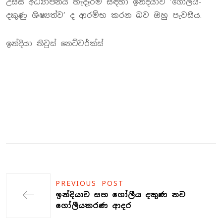
උසස් අධ්‍යාපනය හැදෑරීම සඳහා ඉන්දියාව ‘ගෝලීය-
දකුණු ශිෂ්‍යත්ව’ ද ආරම්භ කරන බව ඔහු පැවසීය.
ඉන්දියා නිවුස් නෙට්වර්ක්ස්
PREVIOUS POST
ඉන්දියාව සහ ගෝලීය දකුණ නව
ගෝලීයකරණ ආදර