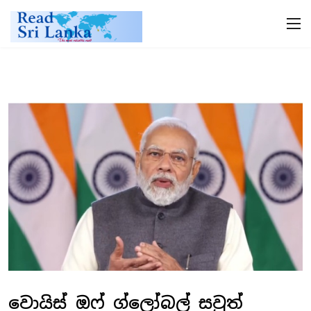
වොයිස් ඔෆ් ග්ලෝබල් සවුත්