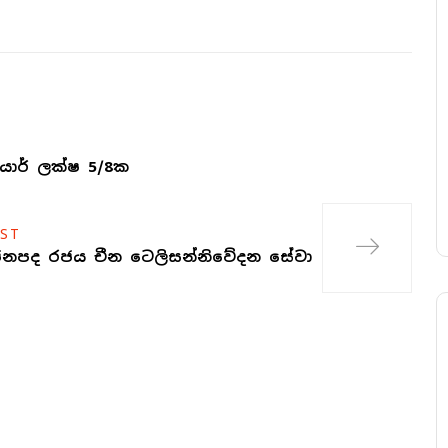
ාර් ලක්ෂ 5/8ක
ST
ජනපද රජය චීන ටෙලිසන්නිවේදන සේවා