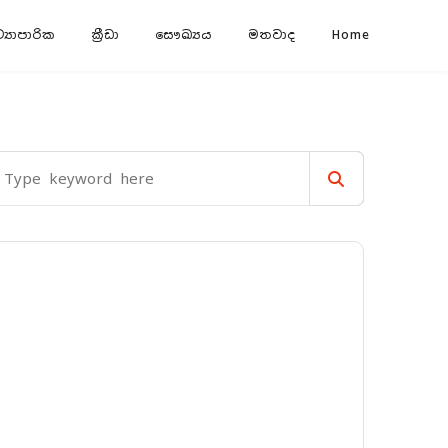
‍යාපාරික
ක්‍රීඩා
සෞඛ්‍යය
මතවාද
Home