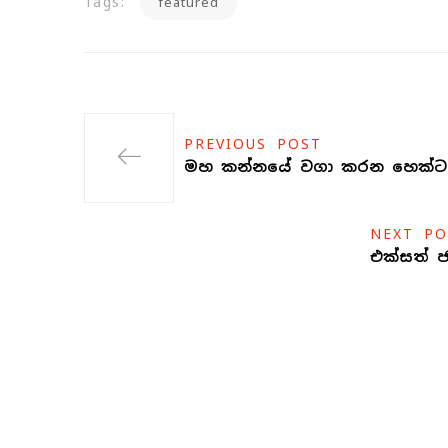
Tags:
featured
PREVIOUS POST
මහ කන්නයේ වගා කරන හෙක්ටය
NEXT PO
එක්සත් 