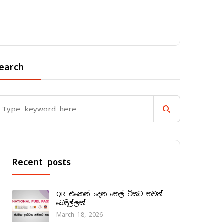
earch
Recent posts
QR එකෙන් දෙන තෙල් ටිකට තවත්
බෙදිල්ලක්
March 18, 2026