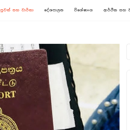
පුවත් සහ වාර්තා
දේශපාලන
විශේෂාංග
ආර්ථික සහ ව්