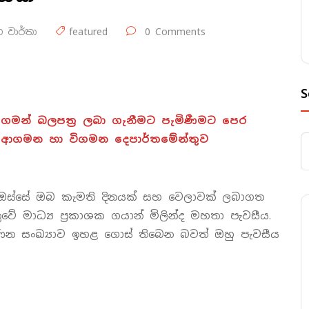
 වාර්තා
featured
0 Comments
S
ගමන් බලපත්‍ර ලබා ගැනීමට පැමිණීමට පෙර
 ආගමන හා විගමන දෙපාර්තමේන්තුව
ිය ඔස්සේ ඔබ කැමති දිනයක් සහ වෙලාවක් ලබාගත
 මාධ්‍ය ප්‍රකාශක ගයාන් මිලින්ද මහතා පැවසීය.
ණෙන සංඛ්‍යාව ඉහළ ගොස් තිබෙන බවත් ඔහු පැවසීය