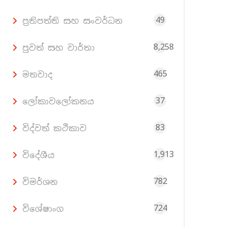
49
ප්‍රතිපත්ති සහ සංවර්ධන
8,258
පුවත් සහ වාර්තා
465
මතවාද
37
ලෝකාවලෝකනය
83
විද්වත් කථිකාව
1,913
විදේශීය
782
විමර්ශන
724
විශේෂාංග