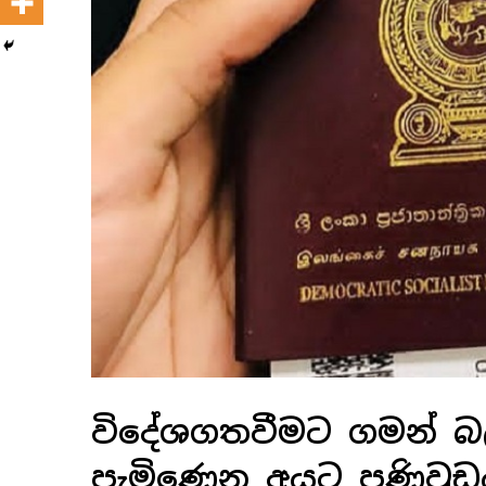
විදේශගතවීමට ගමන් බල
පැමිණෙන අයට පණිවුඩ