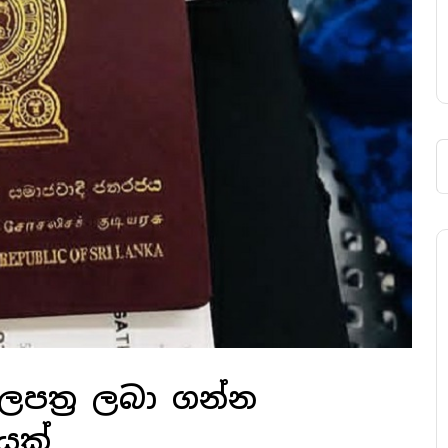
පත්‍ර ලබා ගන්න
යක්