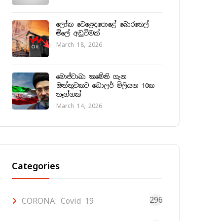
ලෝක වෙළෙඳපොළේ බොරතෙල්
මිලේ අඩුවීමක්
March 18, 2026
මොජ්ටාබා කමේනි ගැන
ඔත්තුවකට ඩොලර් මිලියන 10ක
තෑග්ගක්
March 14, 2026
Categories
296
CORONA: Covid 19