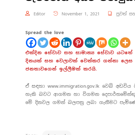
Editor
November 1, 2021
පුවත් සහ
Spread the love
එක්දින සේවාව සහ සාමාන්‍ය සේවාව යටතේ 
දිනයක් සහ වෙලාවක් වෙන්කර ගන්නා ලෙස
ජනතාවගෙන් ඉල්ලීමක් කරයි.
ඒ සඳහා www.immigration.gov.lk වෙබ් අඩව
හැකි බවට ආගමන හා විගමන දෙපාර්තමේන්තුවේ
මේ දිනවල ගමන් බලපත්‍ර ලබා ගැනීමට පැමි