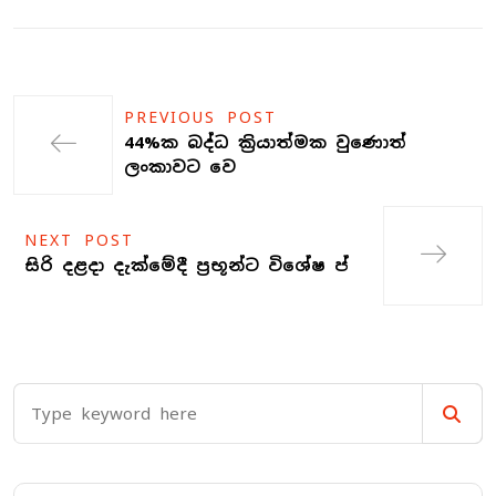
PREVIOUS POST
44%ක බද්ධ ක්‍රියාත්මක වුණොත්
ලංකාවට වෙ
NEXT POST
සිරි දළදා දැක්මේදී ප්‍රභූන්ට විශේෂ ප්‍