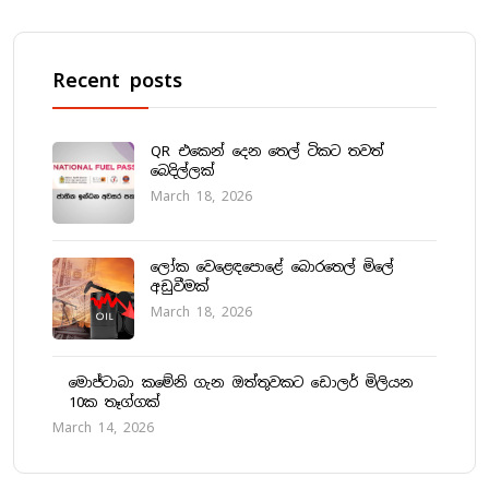
Recent posts
QR එකෙන් දෙන තෙල් ටිකට තවත්
බෙදිල්ලක්
March 18, 2026
ලෝක වෙළෙඳපොළේ බොරතෙල් මිලේ
අඩුවීමක්
March 18, 2026
මොජ්ටාබා කමේනි ගැන ඔත්තුවකට ඩොලර් මිලියන
10ක තෑග්ගක්
March 14, 2026