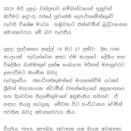
2025 සිරි දළදා වන්දනාව සම්බන්ධයෙන් දැනුවත්
කිරීමට අද(10) රජයේ ප්‍රවෘත්ති දෙපාර්තමේන්තුවේ
පැවති විශේෂ මාධ්‍ය හමුවකට එක්වෙමින් බුද්ධශාසන
අමාත්‍යවරයා මේ බව පැවසීය.
දළදා ප්‍රදර්ශනය අප්‍රේල් 18 සිට 27 දක්වා දින 10ක
කාලයක් පැවැත්වෙන අතර, එම කාලයේ දේශීය සහ
විදේශීය බැතිමතුන් ලක්ෂ සංඛ්‍යාත පිරිසක් මහනුවරට
ළඟාවීමට නියමිත බවද
පැවසුවේය. ජනාධිපතිතුමන්ගේ මගපෙන්වීම යටතේ
ශ්‍රීමත් මහානායක ස්වාමීන් වහන්සේලාගේ අනුශාසනය
සහ දියවඩන නිලමේතුමාගේ අනුමැතිය සහිතව ඒ
සඳහා සියලු කටයුතු මේවන විට සංවිධානය වෙමින්
පවතින බවද අමාත්‍යවරයා කීය.
විදුලිය, ජලය, සෞඛ්‍ය, ප්‍රවාහන යන සියලු අවශ්‍යතා