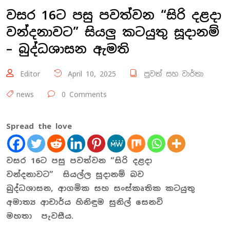
වසර 16ට පසු පවත්වන “සිරි දළදා
වන්දනාවට” සියලු කටයුතු සූදානම්
– බුද්ධශාසන ඇමති
Editor
April 10, 2025
පුවත් සහ වාර්තා
news
0 Comments
Spread the love
වසර
16
ට පසු පවත්වන
“
සිරි දළදා
වන්දනාවට
”
සියල්ල සූදානම් බව
බුද්ධශාසන
,
ආගමික සහ සංස්කෘතික කටයුතු
අමාත්‍ය ආචාර්ය හිනිඳුම සුනිල් සෙනවි
මහතා
පැවසීය.