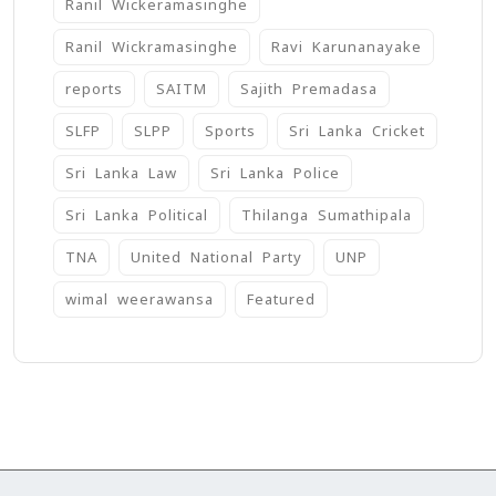
Ranil Wickeramasinghe
Ranil Wickramasinghe
Ravi Karunanayake
reports
SAITM
Sajith Premadasa
SLFP
SLPP
Sports
Sri Lanka Cricket
Sri Lanka Law
Sri Lanka Police
Sri Lanka Political
Thilanga Sumathipala
TNA
United National Party
UNP
wimal weerawansa
‍Featured