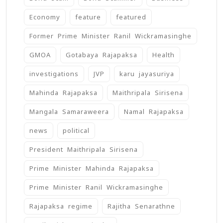
Economy
feature
featured
Former Prime Minister Ranil Wickramasinghe
GMOA
Gotabaya Rajapaksa
Health
investigations
JVP
karu jayasuriya
Mahinda Rajapaksa
Maithripala Sirisena
Mangala Samaraweera
Namal Rajapaksa
news
political
President Maithripala Sirisena
Prime Minister Mahinda Rajapaksa
Prime Minister Ranil Wickramasinghe
Rajapaksa regime
Rajitha Senarathne