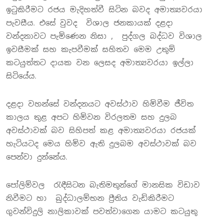
ඉටුකිරීමට රජය මැදිහත්වී සිටින බවද අමාත්‍යවරයා
පැවසීය. එසේ වුවද විශාල ජනකායක් දළදා
වන්දනාවට පැමිණෙන නිසා , පුද්ගල බද්ධව විශාල
ඉවසීමක් සහ කැපවීමක් සහිතව මෙම උතුම්
කටයුත්තට දායක වන ලෙසද අමාත්‍යවරයා ඉල්ලා
සිටියේය.
දළදා වහන්සේ වන්දනයට අවස්ථාව හිමිවීම ජීවිත
කාලය තුළ අපට හිමිවන විරලතම සහ දුලබ
අවස්ථාවක් බව සිහිපත් කළ අමාත්‍යවරයා රජයක්
හැටියටද මෙය හිමිව ඇති දුලබම අවස්ථාවක් බව
පෙන්වා දුන්නේය.
පෝලිම්වල රැඳීසිටන බැතිමතුන්ගේ මානසික විඩාව
නිවීමට හා බුද්ධාලම්භන ප්‍රීතිය වැඩිකිරීමට
ගුවන්විදුලි නාලිකාවක් පවත්වාගෙන යාමට කටයුතු