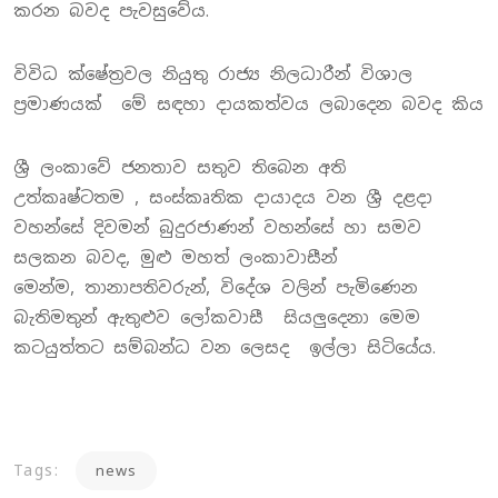
කරන බවද පැවසුවේය.
විවිධ ක්ෂේත්‍රවල නියුතු රාජ්‍ය නිලධාරීන් විශාල
ප්‍රමාණයක් මේ සඳහා දායකත්වය ලබාදෙන බවද කිය
ශ්‍රී ලංකාවේ ජනතාව සතුව තිබෙන අති
උත්කෘෂ්ටතම , සංස්කෘතික දායාදය වන ශ්‍රී දළදා
වහන්සේ දිවමන් බුදුරජාණන් වහන්සේ හා සමව
සලකන බවද, මුළු මහත් ලංකාවාසීන්
මෙන්ම, තානාපතිවරුන්, විදේශ වලින් පැමිණෙන
බැතිමතුන් ඇතුළුව ලෝකවාසී සියලුදෙනා මෙම
කටයුත්තට සම්බන්ධ වන ලෙසද ඉල්ලා සිටියේය.
Tags:
news