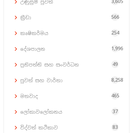
3,605
උණුසුම් පුවත්
566
ක්‍රීඩා
254
කෘෂිකර්මය
1,996
දේශපාලන
49
ප්‍රතිපත්ති සහ සංවර්ධන
8,258
පුවත් සහ වාර්තා
465
මතවාද
37
ලෝකාවලෝකනය
83
විද්වත් කථිකාව