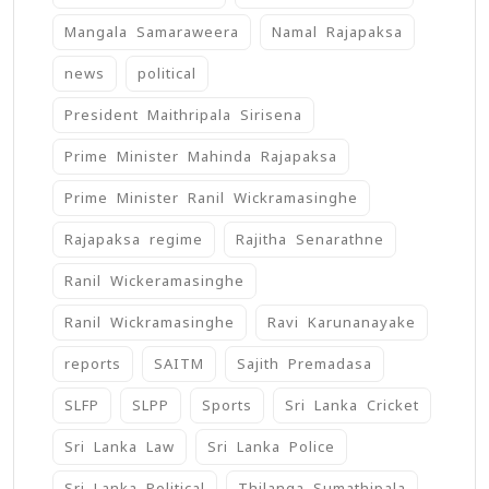
Mangala Samaraweera
Namal Rajapaksa
news
political
President Maithripala Sirisena
Prime Minister Mahinda Rajapaksa
Prime Minister Ranil Wickramasinghe
Rajapaksa regime
Rajitha Senarathne
Ranil Wickeramasinghe
Ranil Wickramasinghe
Ravi Karunanayake
reports
SAITM
Sajith Premadasa
SLFP
SLPP
Sports
Sri Lanka Cricket
Sri Lanka Law
Sri Lanka Police
Sri Lanka Political
Thilanga Sumathipala