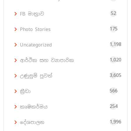
52
FB මාත්‍රාව
175
Photo Stories
1,198
Uncategorized
1,020
ආර්ථික සහ ව්‍යාපාරික
3,605
උණුසුම් පුවත්
566
ක්‍රීඩා
254
කෘෂිකර්මය
1,996
දේශපාලන