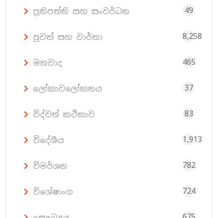
49
ප්‍රතිපත්ති සහ සංවර්ධන
8,258
පුවත් සහ වාර්තා
465
මතවාද
37
ලෝකාවලෝකනය
83
විද්වත් කථිකාව
1,913
විදේශීය
782
විමර්ශන
724
විශේෂාංග
675
සෞඛ්‍යය