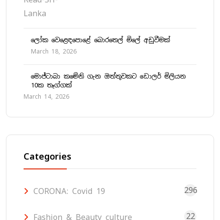
ලෝක වෙළෙඳපොළේ බොරතෙල් මිලේ අඩුවීමක්
March 18, 2026
මොජ්ටාබා කමේනි ගැන ඔත්තුවකට ඩොලර් මිලියන
10ක තෑග්ගක්
March 14, 2026
Categories
296
CORONA: Covid 19
22
Fashion & Beauty culture