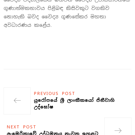
ගුණාත්මකභාවය පිළිබඳ කිසිවකුට වගකිව
නොහැකි බවද වෛද්‍ය ගුණසේකර මහතා
අවධාරණය කළේය.
PREVIOUS POST
යුරෝපයේ ශ්‍රී ලාංකීකයෝ ජිනීවාහි
උද්ඝෝෂ
NEXT POST
ඇමෙරිකාවේ උද්ධමනය නැවත ඉහළට