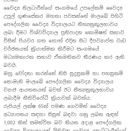
වෛද්‍ය නිලධාරීන්ගේ සංගමයේ උපලේකම් වෛද්‍ය
උපුල් ගුණසේකර මහතා පවසන්නේ මාලබේ පිහිටි
පෞද්ගලික වෛද්‍ය විද්‍යාලයට නීත්‍යනුකූලභාවය
ලබා දීමට විශ්වවිද්‍යාල ප‍්‍රතිපාදන කොමිෂන් සභාව
විසින් පියවර ගත හොත් එදින සිට දීපව්‍යාප්ත වැඩ
වර්ජනයක් ක‍්‍රියාත්මක කිරීමට සංගමයේ
මධ්‍යමකාරක සභාව ඒකමතිකව තීරණය කර ඇති
බවයි.
ඔහු චෝදනා කරන්නේ නිසි සුදුසුකම් හා පහසුකම්
නොමැති මාලබේ පෞද්ගලික වෛද්‍ය විද්‍යාලය
ව්‍යාජ ආයතනයක් බවත් ඊට නීත්‍යනුකූලභාවය
ලබාදීම නීතිවිරෝධී ක‍්‍රියාවක් බවත්ය.
රුපියල් ලක්ෂ 65ක් පමණ ගෙවමින් වෛද්‍ය
අධ්‍යාපනය සඳහා සිසුන් බඳවා ගනු ලබන ඇඳන්
1,002 කින් සමන්විත බව කියන අදාළ පෞද්ගලික
වෛද්‍ය විද්‍යාලයෙන් බිහිවන වෛද්‍ය උපාධිධාරීන්ගේ