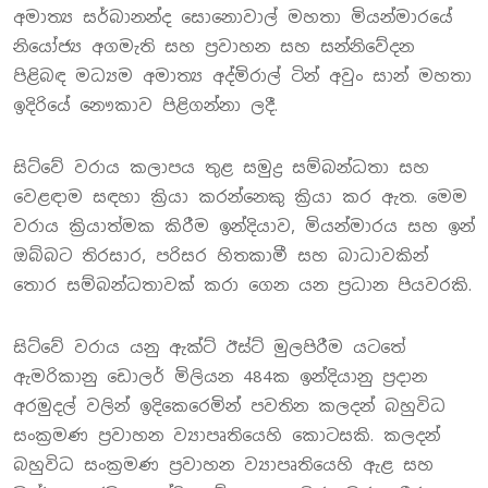
අමාත්‍ය සර්බානන්ද සොනොවාල් මහතා මියන්මාරයේ
නියෝජ්‍ය අගමැති සහ ප්‍රවාහන සහ සන්නිවේදන
පිළිබඳ මධ්‍යම අමාත්‍ය අද්මිරාල් ටින් අවුං සාන් මහතා
ඉදිරියේ නෞකාව පිළිගන්නා ලදී.
සිට්වේ වරාය කලාපය තුළ සමුද්‍ර සම්බන්ධතා සහ
වෙළඳාම සඳහා ක්‍රියා කරන්නෙකු ක්‍රියා කර ඇත. මෙම
වරාය ක්‍රියාත්මක කිරීම ඉන්දියාව, මියන්මාරය සහ ඉන්
ඔබ්බට තිරසාර, පරිසර හිතකාමී සහ බාධාවකින්
තොර සම්බන්ධතාවක් කරා ගෙන යන ප්‍රධාන පියවරකි.
සිට්වේ වරාය යනු ඇක්ට් ඊස්ට් මුලපිරීම යටතේ
ඇමරිකානු ඩොලර් මිලියන 484ක ඉන්දියානු ප්‍රදාන
අරමුදල් වලින් ඉදිකෙරෙමින් පවතින කලදන් බහුවිධ
සංක්‍රමණ ප්‍රවාහන ව්‍යාපෘතියෙහි කොටසකි. කලදන්
බහුවිධ සංක්‍රමණ ප්‍රවාහන ව්‍යාපෘතියෙහි ඇළ සහ