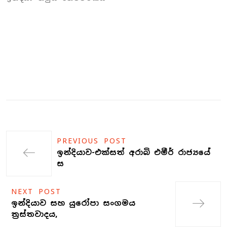
PREVIOUS POST
ඉන්දියාව-එක්සත් අරාබි එමීර් රාජ්‍යයේ
ස
NEXT POST
ඉන්දියාව සහ යුරෝපා සංගමය
ත්‍රස්තවාදය,