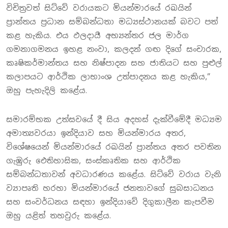
විචිත්‍රවත් සිට්වේ වරායකට මියන්මාරයේ රඛයින්
ප්‍රාන්තය ප්‍රධාන සම්බන්ධතා මධ්‍යස්ථානයක් බවට පත්
කළ හැකිය. එය ඵලදායී අභ්‍යන්තර ජල මාර්ග
ගමනාගමනය ඉහළ නංවා, කලදන් ගඟ දිගේ සංචාරක,
කෘෂිකර්මාන්තය සහ නිෂ්පාදන සහ ජාතියට සහ පුළුල්
කලාපයට ආර්ථික ලාභාංශ උත්පාදනය කළ හැකිය,”
ඔහු පැහැදිලි කළේය.
සමාරම්භක උත්සවයේ දී සිය අදහස් දැක්වීමේදී මධ්‍යම
අමාත්‍යවරයා ඉන්දියාව සහ මියන්මාරය අතර,
විශේෂයෙන් මියන්මාරයේ රඛයින් ප්‍රාන්තය අතර පවතින
ගැඹුරු ඓතිහාසික, සංස්කෘතික සහ ආර්ථික
සම්බන්ධතාවන් අවධාරණය කළේය. සිට්වේ වරාය වැනි
ව්‍යාපෘති හරහා මියන්මාරයේ ජනතාවගේ සුබසාධනය
සහ සංවර්ධනය සඳහා ඉන්දියාවේ දිගුකාලීන කැපවීම
ඔහු යළිත් තහවුරු කළේය.