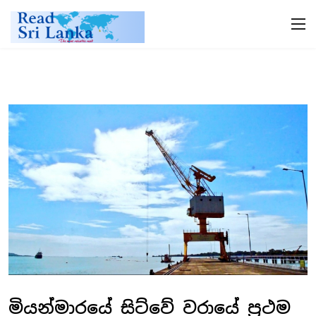
මියන්මාරයේ සිට්වේ වරායේ ප්‍රථම