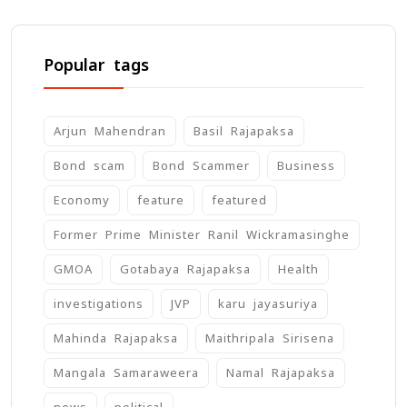
Popular tags
Arjun Mahendran
Basil Rajapaksa
Bond scam
Bond Scammer
Business
Economy
feature
featured
Former Prime Minister Ranil Wickramasinghe
GMOA
Gotabaya Rajapaksa
Health
investigations
JVP
karu jayasuriya
Mahinda Rajapaksa
Maithripala Sirisena
Mangala Samaraweera
Namal Rajapaksa