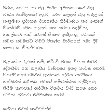
වරාය, නාවික හා ජල මාර්ග අමාත්‍යාංශයේ නිල
මාධ්‍ය නිවේදනයට අනුව, මෙම කලදන් බහු මාදිලියේ
සංක්‍රමණ ප්‍රවාහන ව්‍යාපෘතිය නිර්මාණය කර ඇත්තේ
මිසෝරාම් වෙත කලදන් ගඟ හරහා හල්ඩියා,
කොල්කටා හෝ වෙනත් ඕනෑම ඉන්දියානු වරායක්
සමඟ සම්බන්ධ වීමට විකල්ප මාර්ගයක් ලබා දීම
සඳහා ය. මියන්මාරය.
වැදගත් කරුණක් නම්, සිට්වේ වරාය විවෘත කිරීම
දේශසීමා සහ කලාපීය වාණිජ්‍යය ඉහළ නංවන අතරම
මියන්මාරයේ රඛයින් ප්‍රාන්තයේ දේශීය ආර්ථිකය
ශක්තිමත් කිරීමකි. වරායේ සම්බන්ධතා වැඩිදියුණු
කිරීම කලාපයේ ආර්ථික විභවය වැඩි කරන අතර
රැකියා අවස්ථා නිර්මාණය කරයි.
ඉන්දියා නිවුස් නෙට්වර්ක්ස්