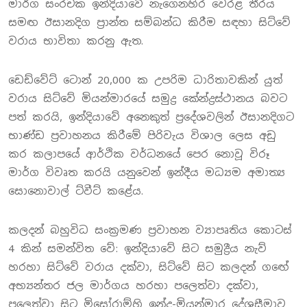
මාර්ග සංරචක ඉන්දියාවේ නැගෙනහිර වෙරළ තීරය
සමඟ ඊසානදිග ප්‍රාන්ත සම්බන්ධ කිරීම සඳහා සිට්වේ
වරාය භාවිතා කරනු ඇත.
ඩෙඩ්වේට් ටොන් 20,000 ක උපරිම ධාරිතාවකින් යුත්
වරාය සිට්වේ මියන්මාරයේ සමුද්‍ර කේන්ද්‍රස්ථානය බවට
පත් කරයි, ඉන්දියාවේ අනෙකුත් ප්‍රදේශවලින් ඊසානදිගට
භාණ්ඩ ප්‍රවාහනය කිරීමේ පිරිවැය විශාල ලෙස අඩු
කර කලාපයේ ආර්ථික වර්ධනයේ පෙර නොවූ විරූ
මාර්ග විවෘත කරයි යනුවෙන් ඉන්දීය මධ්‍යම අමාත්‍ය
සොනොවාල් ට්වීට් කළේය.
කලදන් බහුවිධ සංක්‍රමණ ප්‍රවාහන ව්‍යාපෘතිය කොටස්
4 කින් සමන්විත වේ: ඉන්දියාවේ සිට සමුද්‍රීය නැව්
හරහා සිට්වේ වරාය දක්වා, සිට්වේ සිට කලදන් ගඟේ
අභ්‍යන්තර ජල මාර්ගය හරහා පලෙත්වා දක්වා,
පලෙත්වා සිට මිසෝරාම්හි ඉන්දු-මියන්මාර දේශසීමාව