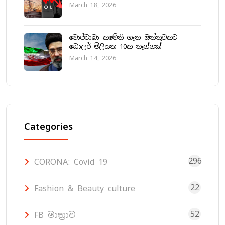
March 18, 2026
මොජ්ටාබා කමේනි ගැන ඔත්තුවකට
ඩොලර් මිලියන 10ක තෑග්ගක්
March 14, 2026
Categories
296
CORONA: Covid 19
22
Fashion & Beauty culture
52
FB මාත්‍රාව