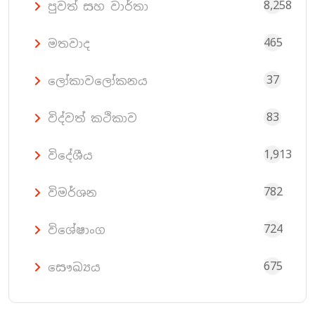
8,258
පුවත් සහ වාර්තා
465
මතවාද
37
ලෝකාවලෝකනය
83
විද්වත් කථිකාව
1,913
විදේශීය
782
විමර්ශන
724
විශේෂාංග
675
සෞඛ්‍යය