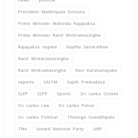
news
political
President Maithripala Sirisena
Prime Minister Mahinda Rajapaksa
Prime Minister Ranil Wickramasinghe
Rajapaksa regime
Rajitha Senarathne
Ranil Wickeramasinghe
Ranil Wickramasinghe
Ravi Karunanayake
reports
SAITM
Sajith Premadasa
SLFP
SLPP
Sports
Sri Lanka Cricket
Sri Lanka Law
Sri Lanka Police
Sri Lanka Political
Thilanga Sumathipala
TNA
United National Party
UNP