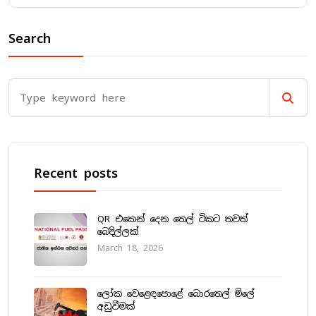
Search
Recent posts
QR එකෙන් දෙන තෙල් ටිකට තවත්
බෙදිල්ලක්
March 18, 2026
ලෝක වෙළෙඳපොළේ බොරතෙල් මිලේ
අඩුවීමක්