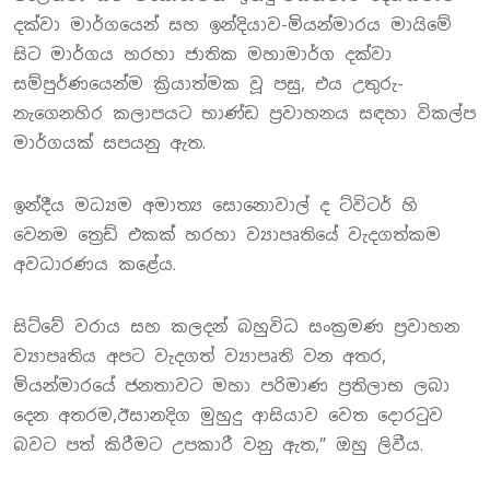
දක්වා මාර්ගයෙන් සහ ඉන්දියාව-මියන්මාරය මායිමේ
සිට මාර්ගය හරහා ජාතික මහාමාර්ග දක්වා
සම්පුර්ණයෙන්ම ක්‍රියාත්මක වූ පසු, එය උතුරු-
නැගෙනහිර කලාපයට භාණ්ඩ ප්‍රවාහනය සඳහා විකල්ප
මාර්ගයක් සපයනු ඇත.
ඉන්දීය මධ්‍යම අමාත්‍ය සොනොවාල් ද ට්විටර් හි
වෙනම ත්‍රෙඩ් එකක් හරහා ව්‍යාපෘතියේ වැදගත්කම
අවධාරණය කළේය.
සිට්වේ වරාය සහ කලදන් බහුවිධ සංක්‍රමණ ප්‍රවාහන
ව්‍යාපෘතිය අපට වැදගත් ව්‍යාපෘති වන අතර,
මියන්මාරයේ ජනතාවට මහා පරිමාණ ප්‍රතිලාභ ලබා
දෙන අතරම,ඊසානදිග මුහුදු ආසියාව වෙත දොරටුව
බවට පත් කිරීමට උපකාරී වනු ඇත,” ඔහු ලිවීය.