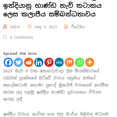
ඉන්දියානු භාණ්ඩ නැව් තටාකය
ලෙස කලාපීය සම්බන්ධතාවය
Editor
May 9, 2023
විදේශීය
0 Comments
Spread the love
2023 මැයි 9 වන අඟහරුවාදා දින මියන්මාරයේ
රඛයින් ප්‍රාන්තයේ සිට්වේ වරාය පසුගිය සතියේ
කොල්කටාහි ශ්‍යාමා ප්‍රසාද් මුකර්ජි වරායෙන් ආරම්භ
කරන ලද පළමු ඉන්දීය භාණ්ඩ ප්‍රවාහනය විවෘත
කරන ලදී.
ඉන්දීය වරාය, නාවික සහ ජල මාර්ග පිළිබඳ මධ්‍යම