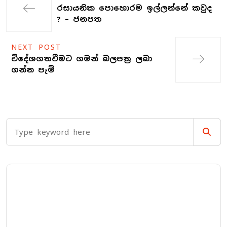
රසායනික පොහොරම ඉල්ලන්නේ කවුද
? – ජනපත
NEXT POST
විදේශගතවීමට ගමන් බලපත්‍ර ලබා
ගන්න පැමි