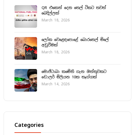
QR එකෙන් දෙන තෙල් ටිකට තවත්
බෙදිල්ලක්
March 18, 2026
ලෝක වෙළෙඳපොළේ බොරතෙල් මිලේ
අඩුවීමක්
March 18, 2026
මොජ්ටාබා කමේනි ගැන ඔත්තුවකට
ඩොලර් මිලියන 10ක තෑග්ගක්
March 14, 2026
Categories