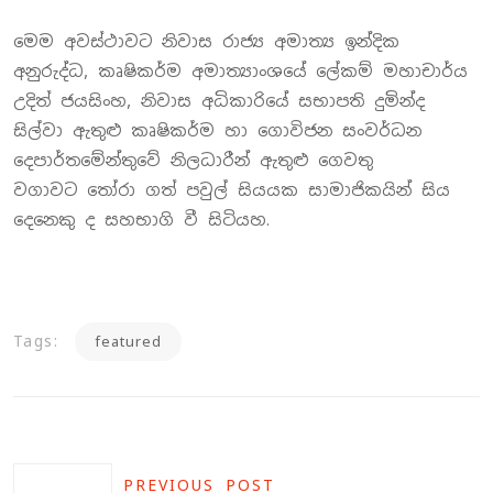
මෙම අවස්ථාවට නිවාස රාජ්‍ය අමාත්‍ය ඉන්දික
අනුරුද්ධ, කෘෂිකර්ම අමාත්‍යාංශයේ ලේකම් මහාචාර්ය
උදිත් ජයසිංහ, නිවාස අධිකාරියේ සභාපති දුමින්ද
සිල්වා ඇතුළු කෘෂිකර්ම හා ගොවිජන සංවර්ධන
දෙපාර්තමේන්තුවේ නිලධාරීන් ඇතුළු ගෙවතු
වගාවට තෝරා ගත් පවුල් සියයක සාමාජිකයින් සිය
දෙනෙකු ද සහභාගි වී සිටියහ.
Tags:
featured
PREVIOUS POST