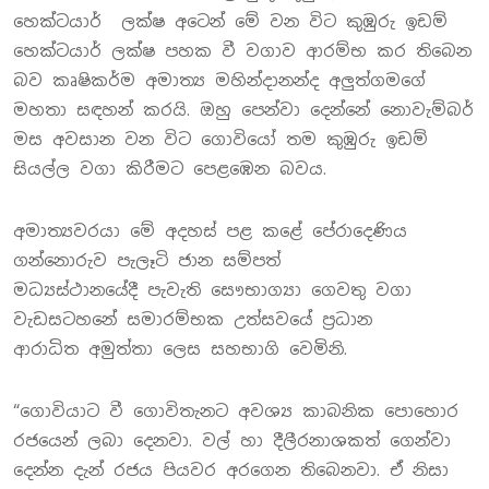
හෙක්ටයාර් ලක්ෂ අටෙන් මේ වන විට කුඹුරු ඉඩම්
හෙක්ටයාර් ලක්ෂ පහක වී වගාව ආරම්භ කර තිබෙන
බව කෘෂිකර්ම අමාත්‍ය මහින්දානන්ද අලුත්ගමගේ
මහතා සඳහන් කරයි. ඔහු පෙන්වා දෙන්නේ නොවැම්බර්
මස අවසාන වන විට ගොවියෝ තම කුඹුරු ඉඩම්
සියල්ල වගා කිරීමට පෙළඹෙන බවය.
අමාත්‍යවරයා මේ අදහස් පළ කළේ පේරාදෙණිය
ගන්නොරුව පැලෑටි ජාන සම්පත්
මධ්‍යස්ථානයේදී පැවැති සෞභාග්‍යා ගෙවතු වගා
වැඩසටහනේ සමාරම්භක උත්සවයේ ප්‍රධාන
ආරාධිත අමුත්තා ලෙස සහභාගි වෙමිනි.
“ගොවියාට වී ගොවිතැනට අවශ්‍ය කාබනික පොහොර
රජයෙන් ලබා දෙනවා. වල් හා දීලීරනාශකත් ගෙන්වා
දෙන්න දැන් රජය පියවර අරගෙන තිබෙනවා. ඒ නිසා