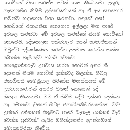
ගොවියෝ වගා කරන්න පටන් ගෙන තිබෙනවා. උතුරු
නැගෙනහිර කිසිම උද්ඝෝෂණයක් නෑ. ඒ අය පොහොර
තමන්ම හදාගෙන වගා කරනවා. දකුණේ අපේ
ගොවියෝ රසායනික පොහොර ඉල්ලලා මහ පාරේ
අරගල කරනවා. මේ අරගල කරන්නේ නියම ගොවියෝ
නොවෙයි. දේශපාලන පක්ෂවලට අයත් සාමාජිකයන්.
ඔවුන්ට උද්ඝෝෂණය කරන්න උපවාස කරන්න කන්න
බොන්න හැමදේම හම්බ වෙනවා.
පොළොන්නරුව උපවාස කරන ගොවීන් අතර කී
දෙනෙක් නියම ගොවීන් ඉන්නවද බලන්න. හිටපු
ජනාධිපති මෛත්‍රීපාල සිරිසේන මහත්තයත් මේ
උපවාසකරුවන් අතරට ගිහින් නොයෙක් දේ
කියලා තියෙනවා. මම ඒ කිව්ව දේට උත්තර දෙන්නෙ
නෑ. මොනවා වුණත් හිටපු ජනාධිපතිවරයෙක්නෙ. මම
උත්තර දුන්නොත් එතුමාට පාරේ බැහැල යන්නත් බැරි
වෙන්න පුළුවන්.” යැයිද මහින්දානන්ද අලුත්ගමගේ
අමාත්‍යවරයා කීවේය.