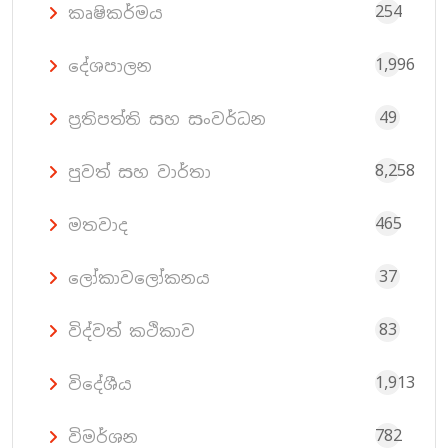
254
කෘෂිකර්මය
1,996
දේශපාලන
49
ප්‍රතිපත්ති සහ සංවර්ධන
8,258
පුවත් සහ වාර්තා
465
මතවාද
37
ලෝකාවලෝකනය
83
විද්වත් කථිකාව
1,913
විදේශීය
782
විමර්ශන