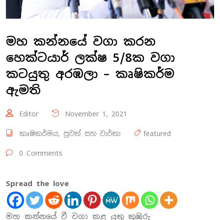
මහ කන්නයේ වගා කරන
හෙක්ටයාර් ලක්ෂ 5/8ක වගා
කටයුතු අරඹලා – කෘෂිකර්ම
ඇමති
Editor
November 1, 2021
කෘෂිකර්මය
,
පුවත් සහ වාර්තා
featured
0 Comments
Spread the love
මහ කන්නයේ වී වගා කළ යුතු කුඹුරු