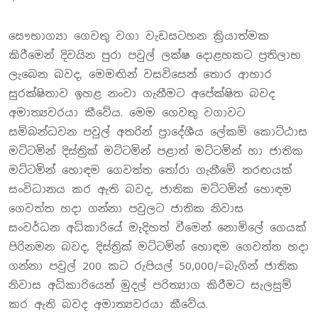
සෞභාග්‍යා ගෙවතු වගා වැඩසටහන ක්‍රියාත්මක
කිරීමෙන් දිවයින පුරා පවුල් ලක්ෂ දොළහකට ප්‍රතිලාභ
ලැබෙන බවද, මෙමඟින් වසවිසෙන් තොර ආහාර
සුරක්ෂිතාව ඉහළ නංවා ගැනීමට අපේක්ෂිත බවද
අමාත්‍යවරයා කීවේය. මෙම ගෙවතු වගාවට
සම්බන්ධවන පවුල් අතරින් ප්‍රාදේශීය ලේකම් කොට්ඨාස
මට්ටමින් දිස්ත්‍රික් මට්ටමින් පළාත් මට්ටමින් හා ජාතික
මට්ටමින් හොඳම ගෙවත්ත තෝරා ගැනීමේ තරඟයක්
සංවිධානය කර ඇති බවද, ජාතික මට්ටමින් හොඳම
ගෙවත්ත හදා ගන්නා පවුලට ජාතික නිවාස
සංවර්ධන අධිකාරියේ මැදිහත් වීමෙන් නොමිලේ ගෙයක්
පිරිනමන බවද, දිස්ත්‍රික් මට්ටමින් හොඳම ගෙවත්ත හදා
ගන්නා පවුල් 200 කට රුපියල් 50,000/=බැගින් ජාතික
නිවාස අධිකාරියෙන් මුදල් පරිත්‍යාග කිරීමට සැලසුම්
කර ඇති බවද අමාත්‍යවරයා කීවේය.