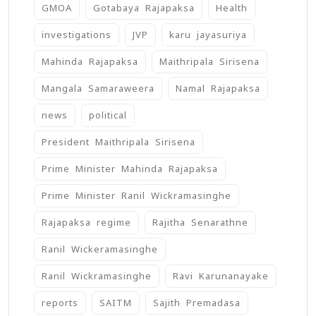
GMOA
Gotabaya Rajapaksa
Health
investigations
JVP
karu jayasuriya
Mahinda Rajapaksa
Maithripala Sirisena
Mangala Samaraweera
Namal Rajapaksa
news
political
President Maithripala Sirisena
Prime Minister Mahinda Rajapaksa
Prime Minister Ranil Wickramasinghe
Rajapaksa regime
Rajitha Senarathne
Ranil Wickeramasinghe
Ranil Wickramasinghe
Ravi Karunanayake
reports
SAITM
Sajith Premadasa