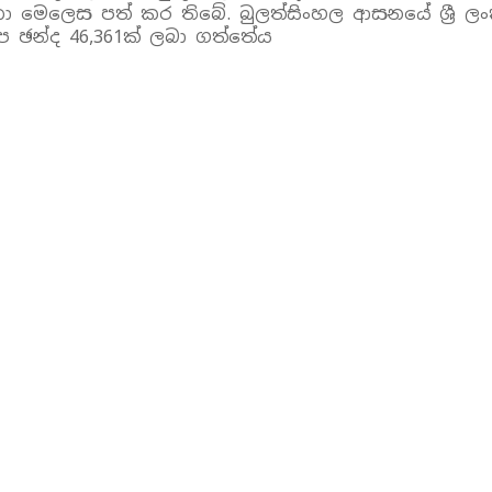
හතා මෙලෙස පත් කර තිබේ. බුලත්සිංහල ආසනයේ ශ්‍රී 
ඡන්ද 46,361ක් ලබා ගත්තේය