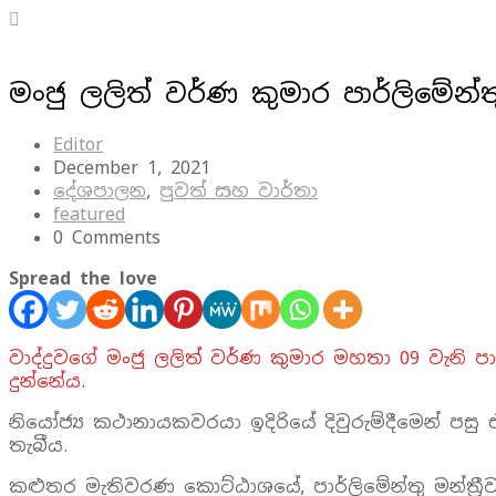
මංජු ලලිත් වර්ණ කුමාර පාර්ලිමේන්තු
Editor
December 1, 2021
දේශපාලන
,
පුවත් සහ වාර්තා
featured
0 Comments
Spread the love
වාද්දුවගේ මංජු ලලිත් වර්ණ කුමාර මහතා 09 වැනි පාර
දුන්නේය.
නියෝජ්‍ය කථානායකවරයා ඉදිරියේ දිවුරුම්දීමෙන් ප
තැබීය.
කළුතර මැතිවරණ කොට්ඨාශයේ, පාර්ලිමේන්තු මන්ත්‍ර