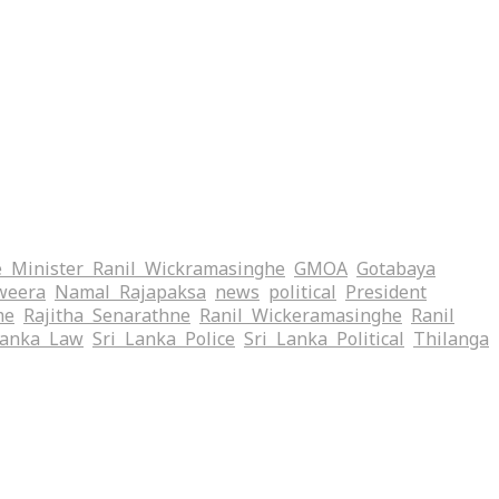
 Minister Ranil Wickramasinghe
GMOA
Gotabaya
weera
Namal Rajapaksa
news
political
President
me
Rajitha Senarathne
Ranil Wickeramasinghe
Ranil
Lanka Law
Sri Lanka Police
Sri Lanka Political
Thilanga