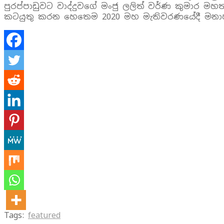
පුරප්පාඩුවට වාද්දුවගේ මංජු ලලිත් වර්ණ කුමාර ම
කටයුතු කරන හෙතෙම 2020 මහ මැතිවරණයේදී මනාප 
Tags:
featured