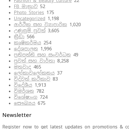
Fashion & Beauty culture
22
FB මාත්‍රාව
52
Photo Stories
175
Uncategorized
1,198
ආර්ථික සහ ව්‍යාපාරික
1,020
උණුසුම් පුවත්
3,605
ක්‍රීඩා
566
කෘෂිකර්මය
254
දේශපාලන
1,996
ප්‍රතිපත්ති සහ සංවර්ධන
49
පුවත් සහ වාර්තා
8,258
මතවාද
465
ලෝකාවලෝකනය
37
විද්වත් කථිකාව
83
විදේශීය
1,913
විමර්ශන
782
විශේෂාංග
724
සෞඛ්‍යය
675
Newsletter
Register now to get latest updates on promotions & c