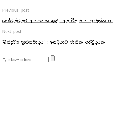
Previous post
හෝටල්වලට ආනයනික කුණු අල විකුණන දැවැන්ත ජා
Next post
‘මත්ද්‍රව්‍ය ත්‍රස්තවාදය‘ : ඉන්දියාව ජාතික අර්බුදයක