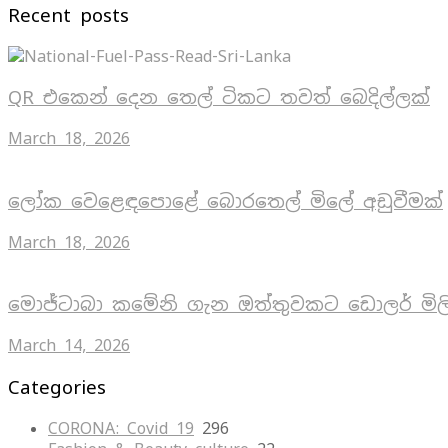
Recent posts
QR එකෙන් දෙන තෙල් ටිකට තවත් බෙදිල්ලක්
March 18, 2026
ලෝක වෙළෙඳපොළේ බොරතෙල් මිලේ අඩුවීමක්
March 18, 2026
මොජ්ටාබා කමේනි ගැන ඔත්තුවකට ඩොලර් මිල
March 14, 2026
Categories
CORONA: Covid 19
296