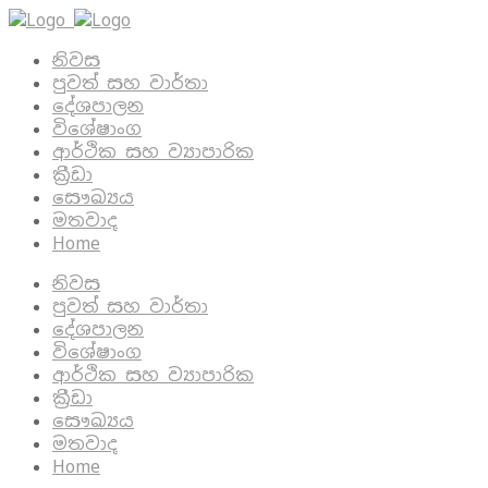
නිවස
පුවත් සහ වාර්තා
දේශපාලන
විශේෂාංග
ආර්ථික සහ ව්‍යාපාරික
ක්‍රීඩා
සෞඛ්‍යය
මතවාද
Home
නිවස
පුවත් සහ වාර්තා
දේශපාලන
විශේෂාංග
ආර්ථික සහ ව්‍යාපාරික
ක්‍රීඩා
සෞඛ්‍යය
මතවාද
Home