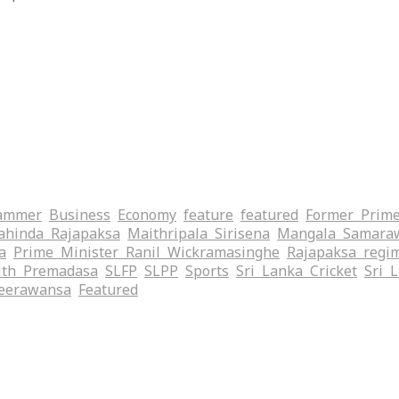
ammer
Business
Economy
feature
featured
Former Prime
hinda Rajapaksa
Maithripala Sirisena
Mangala Samara
a
Prime Minister Ranil Wickramasinghe
Rajapaksa regi
ith Premadasa
SLFP
SLPP
Sports
Sri Lanka Cricket
Sri 
eerawansa
‍Featured