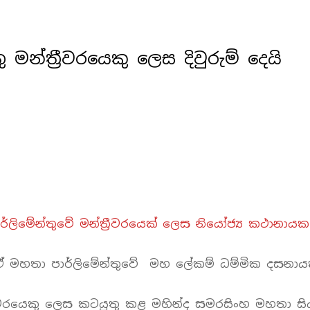
 මන්ත්‍රීවරයෙකු ලෙස දිවුරුම් දෙයි
්ලිමේන්තුවේ මන්ත්‍රීවරයෙක් ලෙස නියෝජ්‍ය කථානායක ර
සු ඒ මහතා පාර්ලිමේන්තුවේ මහ ලේකම් ධම්මික දසනායක
ීවරයෙකු ලෙස කටයුතු කළ මහින්ද සමරසිංහ මහතා සිය 