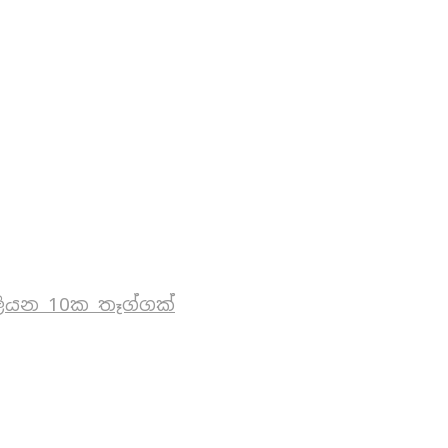
ියන 10ක තෑග්ගක්