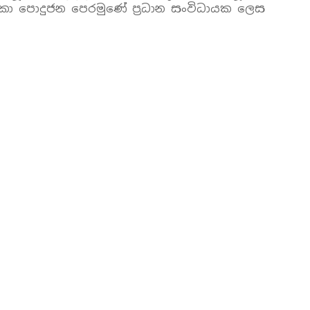
ලංකා පොදුජන පෙරමුණේ ප්‍රධාන සංවිධායක ලෙස