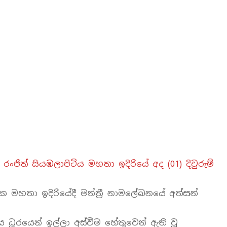
ංජිත් සියඹලාපිටිය මහතා ඉදිරියේ අද (01) දිවුරුම්
 මහතා ඉදිරියේදී මන්ත්‍රී නාමලේඛනයේ අත්සන්
ධූරයෙන් ඉල්ලා අස්වීම හේතුවෙන් ඇති වූ