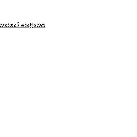
වාරමක් හෙළිවෙයි