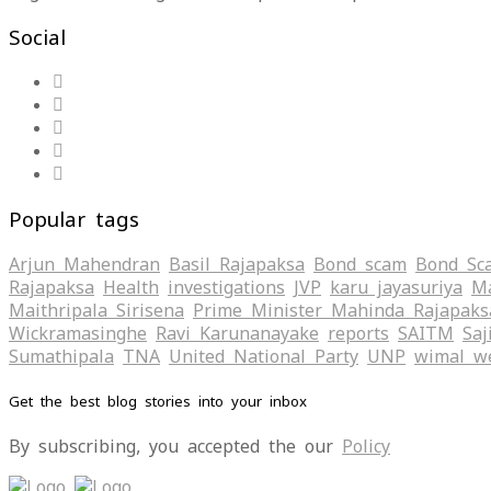
Social
Popular tags
Arjun Mahendran
Basil Rajapaksa
Bond scam
Bond Sc
Rajapaksa
Health
investigations
JVP
karu jayasuriya
Ma
Maithripala Sirisena
Prime Minister Mahinda Rajapaks
Wickramasinghe
Ravi Karunanayake
reports
SAITM
Saj
Sumathipala
TNA
United National Party
UNP
wimal w
Get the best blog stories into your inbox
By subscribing, you accepted the our
Policy