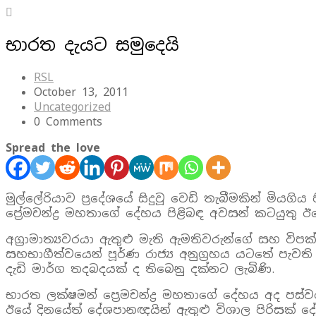
භාරත දැයට සමුදෙයි
RSL
October 13, 2011
Uncategorized
0 Comments
Spread the love
මුල්ලේරියාව ප‍්‍රදේශයේ සිදුවූ වෙඩි තැබීමකින් මියගිය
ප්‍රේමචන්ද්‍ර මහතාගේ දේහය පිළිබඳ අවසන් කටයුතු ඊය
අග‍්‍රාමාත්‍යවරයා ඇතුළු මැති ඇමතිවරුන්ගේ සහ ව
සහභාගීත්වයෙන් පූර්ණ රාජ්‍ය අනුග්‍රහය යටතේ පැව
දැඩි මාර්ග තදබදයක් ද තිබෙනු දක්නට ලැබිණි.
භාරත ලක්ෂමන් ප්‍රෙමචන්ද්‍ර මහතාගේ දේහය අද පස්ව
ඊයේ දිනයේත් දේශපානඥයින් ඇතුළු විශාල පිරිසක් 