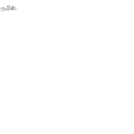
ලැබිණි.