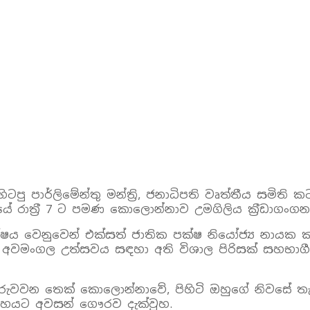
 හිටපු පාර්ලිමේන්තු මන්ත්‍රි, ජනාධිපති වෘත්තීය සමිති
ේ රාත‍්‍රී 7 ට පමණ කොලොන්නාව උමගිලිය ක‍්‍රීඩාගංගනය
ිපක්ෂය වෙනුවෙන් එක්සත් ජාතික පක්ෂ නියෝජ්‍ය නාය
ති අවමංගල උත්සවය සඳහා අති විශාල පිරිසක් සහභාගී
රුවවන තෙක් කො‍ලොන්නාවේ, පිහිටි ඔහුගේ නිවසේ තැම්
දේහයට අවසන් ගෞරව දැක්වුහ.