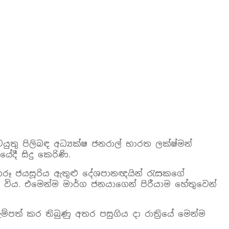
 කටයුතු පිලිබඳ අධ්‍යක්ෂ ජනරාල් භාරත ලක්ෂ්මන්
ේදී සිදු කෙරිණි.
ක කරූ ජයසූරිය ඇතුළු දේශපානඥයින් රැසකගේ
 විය. එමෙන්ම මාර්ග ජනයාගෙන් පිරීයාම හේතුවෙන්
පත් කර තිබුණු අතර පසුගිය දා රාත්‍රියේ මෙන්ම