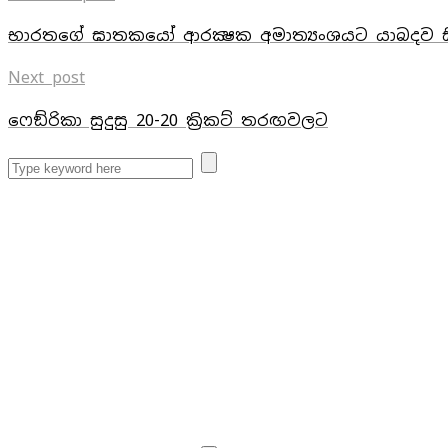
භාරතගේ ඝාතකයෝ ආරක්‍ෂක අමාත්‍යංශයට යාබදව සි
Next post
ෆෙඞ්රිකා සුදුසු 20-20 කි‍්‍රකට් තරඟවලට