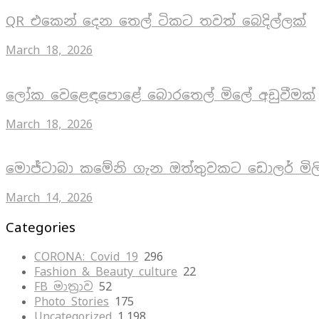
QR එකෙන් දෙන තෙල් ටිකට තවත් බෙදිල්ලක්
March 18, 2026
ලෝක වෙළෙඳපොළේ බොරතෙල් මිලේ අඩුවීමක්
March 18, 2026
මොජ්ටාබා කමේනි ගැන ඔත්තුවකට ඩොලර් මිල
March 14, 2026
Categories
CORONA: Covid 19
296
Fashion & Beauty culture
22
FB මාත්‍රාව
52
Photo Stories
175
Uncategorized
1,198