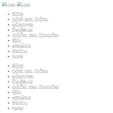
නිවස
පුවත් සහ වාර්තා
දේශපාලන
විශේෂාංග
ආර්ථික සහ ව්‍යාපාරික
ක්‍රීඩා
සෞඛ්‍යය
මතවාද
Home
නිවස
පුවත් සහ වාර්තා
දේශපාලන
විශේෂාංග
ආර්ථික සහ ව්‍යාපාරික
ක්‍රීඩා
සෞඛ්‍යය
මතවාද
Home