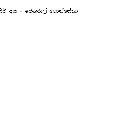
ටි අය – ජෙනරාල් ෆොන්සේකා