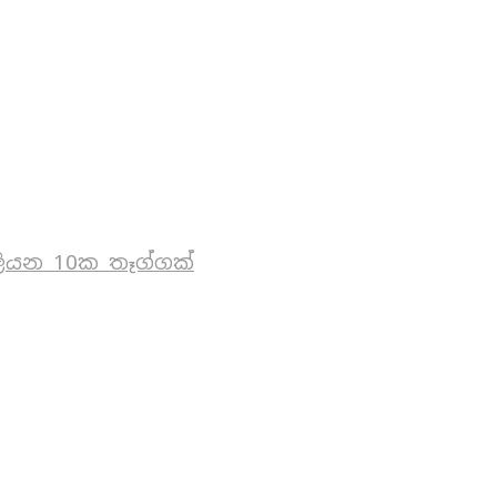
ියන 10ක තෑග්ගක්