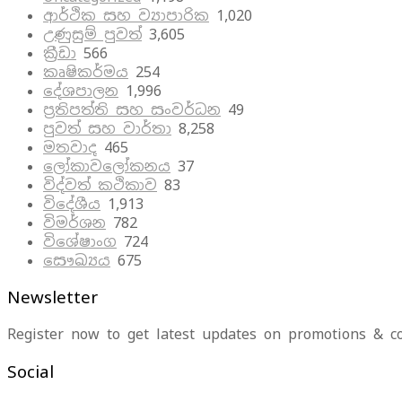
ආර්ථික සහ ව්‍යාපාරික
1,020
උණුසුම් පුවත්
3,605
ක්‍රීඩා
566
කෘෂිකර්මය
254
දේශපාලන
1,996
ප්‍රතිපත්ති සහ සංවර්ධන
49
පුවත් සහ වාර්තා
8,258
මතවාද
465
ලෝකාවලෝකනය
37
විද්වත් කථිකාව
83
විදේශීය
1,913
විමර්ශන
782
විශේෂාංග
724
සෞඛ්‍යය
675
Newsletter
Register now to get latest updates on promotions & c
Social