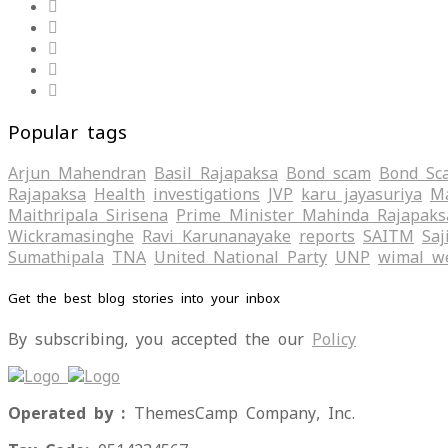
Popular tags
Arjun Mahendran
Basil Rajapaksa
Bond scam
Bond Sc
Rajapaksa
Health
investigations
JVP
karu jayasuriya
Ma
Maithripala Sirisena
Prime Minister Mahinda Rajapaks
Wickramasinghe
Ravi Karunanayake
reports
SAITM
Saj
Sumathipala
TNA
United National Party
UNP
wimal w
Get the best blog stories into your inbox
By subscribing, you accepted the our
Policy
Operated by :
ThemesCamp Company, Inc.