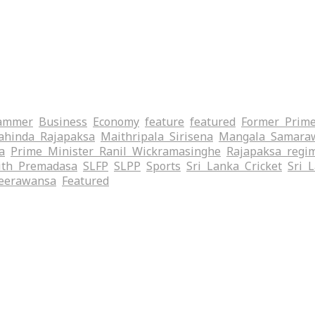
ammer
Business
Economy
feature
featured
Former Prime
hinda Rajapaksa
Maithripala Sirisena
Mangala Samara
a
Prime Minister Ranil Wickramasinghe
Rajapaksa regi
ith Premadasa
SLFP
SLPP
Sports
Sri Lanka Cricket
Sri 
eerawansa
‍Featured