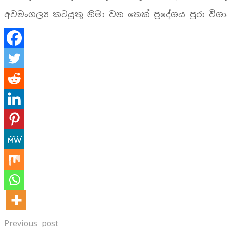
අවමංගල්‍ය කටයුතු නිමා වන තෙක් ප‍්‍රදේශය පුරා වි
Previous post