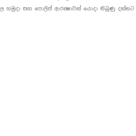
ශාල හමුදා සහ පොලිස් ආරක්‍ෂාවක් යොදා තිබුණු දක්නට 