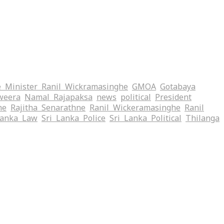
 Minister Ranil Wickramasinghe
GMOA
Gotabaya
weera
Namal Rajapaksa
news
political
President
me
Rajitha Senarathne
Ranil Wickeramasinghe
Ranil
Lanka Law
Sri Lanka Police
Sri Lanka Political
Thilanga