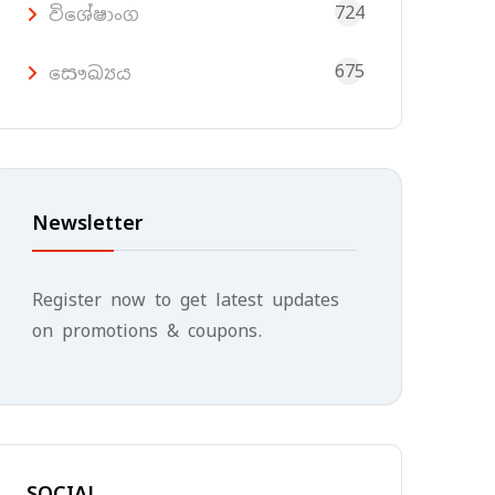
724
විශේෂාංග
675
සෞඛ්‍යය
Newsletter
Register now to get latest updates
on promotions & coupons.
SOCIAL