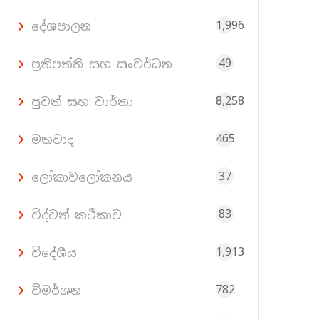
1,996
දේශපාලන
49
ප්‍රතිපත්ති සහ සංවර්ධන
8,258
පුවත් සහ වාර්තා
465
මතවාද
37
ලෝකාවලෝකනය
83
විද්වත් කථිකාව
1,913
විදේශීය
782
විමර්ශන