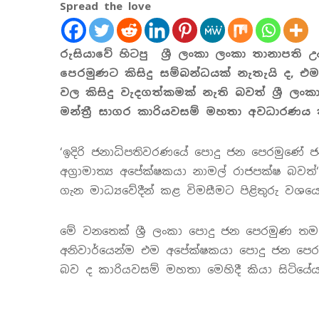
Spread the love
රුසියාවේ හිටපු ශ්‍රී ලංකා ලංකා තානාපති 
පෙරමුණට කිසිදු සම්බන්ධයක් නැතැයි
ද, එම
වල කිසිදු වැදගත්කමක් නැති බවත් ශ්‍රී ල
මන්ත්‍රී සාගර කාරියවසම් මහතා අවධාරණය 
‘ඉදිරි ජනාධිපතිවරණයේ පොදු ජන පෙරමුණේ 
අග්‍රාමාත්‍ය අපේක්ෂකයා නාමල් රාජපක්ෂ බවත
ගැන මාධ්‍යවේදීන් කළ විමසීමට පිළිතුරු වශ
මේ වනතෙක් ශ්‍රී ලංකා පොදු ජන පෙරමුණ ත
අනිවාර්යෙන්ම එම අපේක්ෂකයා පොදු ජන පෙ
බව ද කාරියවසම් මහතා මෙහිදී කියා සිටියේය