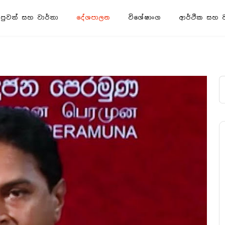
පුවත් සහ වාර්තා
දේශපාලන
විශේෂාංග
ආර්ථික සහ ව්