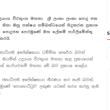
උදයංග වීරතුංග මහතා ශ‍්‍රී ලංකා ලංකා පොදු ජන
 නිසා ඔහු පක්ෂය සම්බන්ධයෙන් සිදුකරන ප්‍රකාශ
ංකා පොදුජන පෙරමුණේ මහ ලේකම් පාර්ලිමේන්තු
S
කරයි.
ජනාධිපති අපේක්ෂකයා ධම්මික පෙරේරා බවත්
්‘ කියමින් උදයංග වීරතුංග මහතා කළ ප්‍රකාශයක්
යෙන් කාරියවසම් මහතා මේ බව ප්‍රකාශ කළේය.
ම ජනාධිපති අපේක්ෂකයා තීරණය කර නැති බවත්,
රමුණේ ‘පොහොට්ටුව‘ ලකුණ යටතේ තරග කරනු ඇති
.