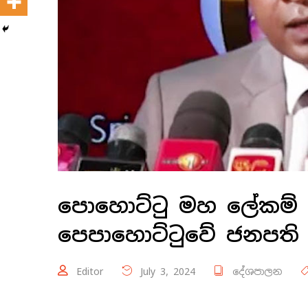
පොහොට්ටු මහ ලේකම් ‘
පෙපාහොට්ටුවේ ජනපති 
Editor
July 3, 2024
දේශපාලන