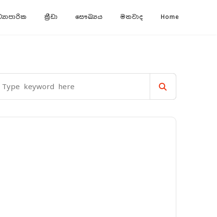
‍යාපාරික
ක්‍රීඩා
සෞඛ්‍යය
මතවාද
Home