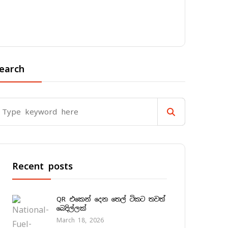
earch
Recent posts
QR එකෙන් දෙන තෙල් ටිකට තවත්
බෙදිල්ලක්
March 18, 2026