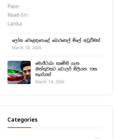
ලෝක වෙළෙඳපොළේ බොරතෙල් මිලේ අඩුවීමක්
March 18, 2026
මොජ්ටාබා කමේනි ගැන
ඔත්තුවකට ඩොලර් මිලියන 10ක
තෑග්ගක්
March 14, 2026
Categories