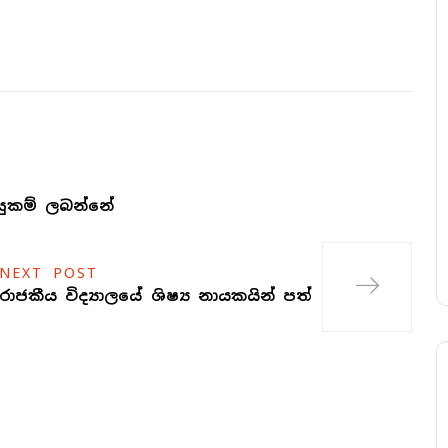
සුකම් ලබන්නේ
NEXT POST
රාජකීය විද්‍යාලයේ ශිෂ්‍ය නායකයින් පත්