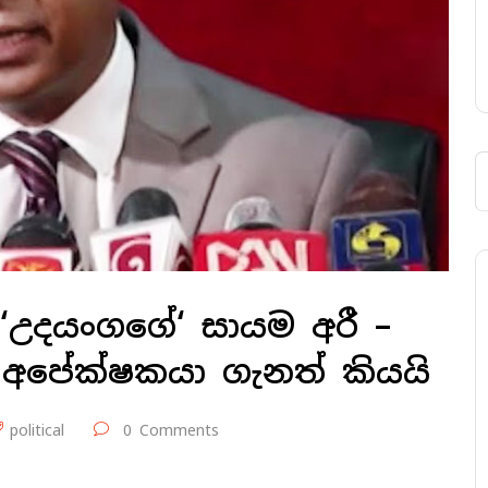
උදයංගගේ‘ සායම අරී –
අපේක්ෂකයා ගැනත් කියයි
political
0 Comments