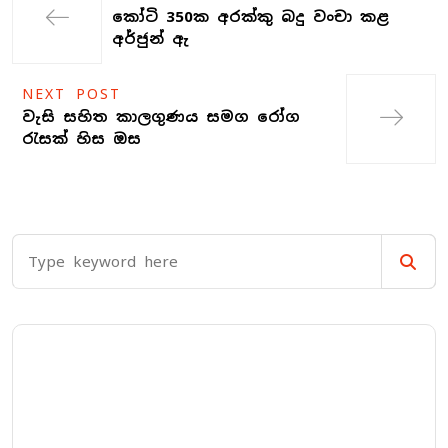
කෝටි 350ක අරක්කු බදු වංචා කළ
අර්ජුන් ඇ
NEXT POST
වැසි සහිත කාලගුණය සමග රෝග
රැසක් හිස ඔස