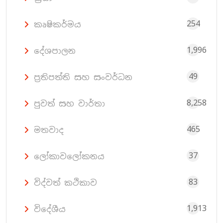
254
කෘෂිකර්මය
1,996
දේශපාලන
49
ප්‍රතිපත්ති සහ සංවර්ධන
8,258
පුවත් සහ වාර්තා
465
මතවාද
37
ලෝකාවලෝකනය
83
විද්වත් කථිකාව
1,913
විදේශීය