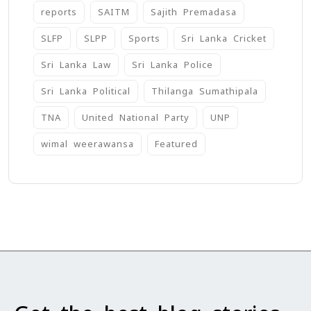
reports
SAITM
Sajith Premadasa
SLFP
SLPP
Sports
Sri Lanka Cricket
Sri Lanka Law
Sri Lanka Police
Sri Lanka Political
Thilanga Sumathipala
TNA
United National Party
UNP
wimal weerawansa
‍Featured