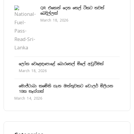
QR එකෙන් දෙන තෙල් ටිකට තවත්
බෙදිල්ලක්
March 18, 2026
ලෝක වෙළෙඳපොළේ බොරතෙල් මිලේ අඩුවීමක්
March 18, 2026
මොජ්ටාබා කමේනි ගැන ඔත්තුවකට ඩොලර් මිලියන
10ක තෑග්ගක්
March 14, 2026