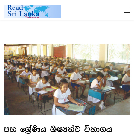
පහ ශ්‍රේණිය ශිෂ්‍යත්ව විභාගය