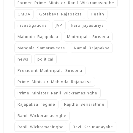
Former Prime Minister Ranil Wickramasinghe
GMOA
Gotabaya Rajapaksa
Health
investigations
JVP
karu jayasuriya
Mahinda Rajapaksa
Maithripala Sirisena
Mangala Samaraweera
Namal Rajapaksa
news
political
President Maithripala Sirisena
Prime Minister Mahinda Rajapaksa
Prime Minister Ranil Wickramasinghe
Rajapaksa regime
Rajitha Senarathne
Ranil Wickeramasinghe
Ranil Wickramasinghe
Ravi Karunanayake