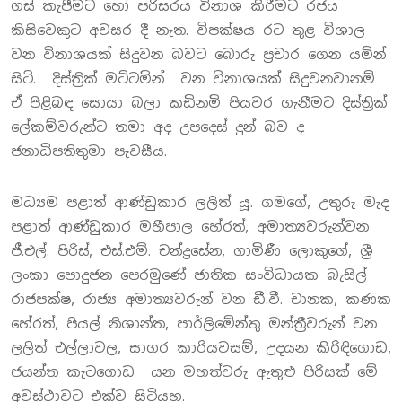
ගස් කැපීමට හෝ පරිසරය විනාශ කිරීමට රජය
කිසිවෙකුට අවසර දී නැත. විපක්ෂය රට තුළ විශාල
වන විනාශයක් සිදුවන බවට බොරු ප්‍රචාර ගෙන යමින්
සිටි. දිස්ත්‍රික් මට්ටමින් වන විනාශයක් සිදුවනවානම්
ඒ පිළිබඳ සොයා බලා කඩිනමි පියවර ගැනීමට දිස්ත්‍රික්
ලේකම්වරුන්ට තමා අද උපදෙස් දුන් බව ද
ජනාධිපතිතුමා පැවසීය.
මධ්‍යම පළාත් ආණ්ඩුකාර ලලිත් යූ. ගමගේ, උතුරු මැද
පළාත් ආණ්ඩුකාර මහීපාල හේරත්, අමාත්‍යවරුන්වන
ජී.එල්. පිරිස්, එස්.එම්. චන්ද්‍රසේන, ගාමිණී ලොකුගේ, ශ්‍රී
ලංකා පොදුජන පෙරමුණේ ජාතික සංවිධායක බැසිල්
රාජපක්ෂ, රාජ්‍ය අමාත්‍යවරුන් වන ඩී.වී. චානක, කණක
හේරත්, පියල් නිශාන්ත, පාර්ලිමේන්තු මන්ත්‍රීවරුන් වන
ලලිත් එල්ලාවල, සාගර කාරියවසම්, උදයන කිරිඳිගොඩ,
ජයන්ත කැටගොඩ යන මහත්වරු ඇතුළු පිරිසක් මේ
අවස්ථාවට එක්ව සිටියහ.