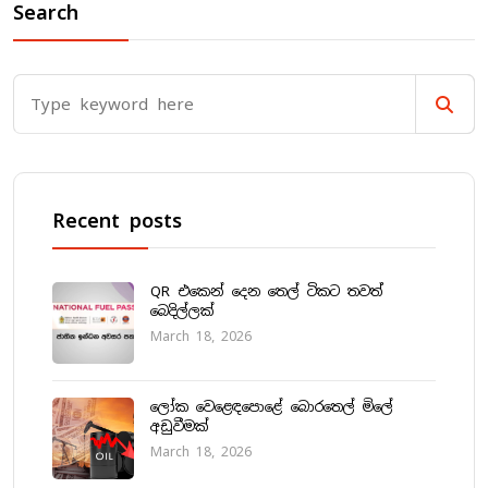
Search
Recent posts
QR එකෙන් දෙන තෙල් ටිකට තවත්
බෙදිල්ලක්
March 18, 2026
ලෝක වෙළෙඳපොළේ බොරතෙල් මිලේ
අඩුවීමක්
March 18, 2026