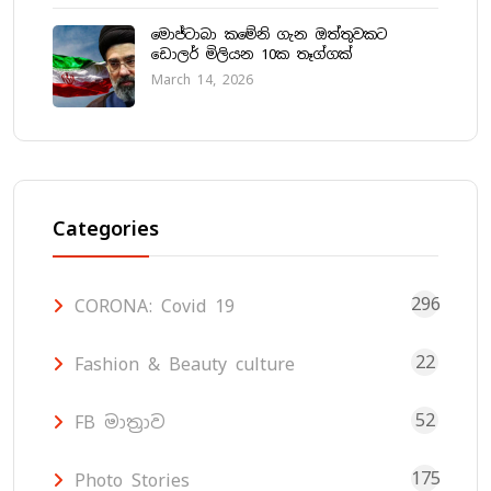
මොජ්ටාබා කමේනි ගැන ඔත්තුවකට
ඩොලර් මිලියන 10ක තෑග්ගක්
March 14, 2026
Categories
296
CORONA: Covid 19
22
Fashion & Beauty culture
52
FB මාත්‍රාව
175
Photo Stories