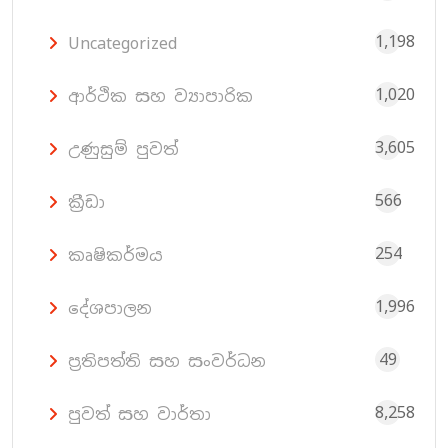
1,198
Uncategorized
1,020
ආර්ථික සහ ව්‍යාපාරික
3,605
උණුසුම් පුවත්
566
ක්‍රීඩා
254
කෘෂිකර්මය
1,996
දේශපාලන
49
ප්‍රතිපත්ති සහ සංවර්ධන
8,258
පුවත් සහ වාර්තා