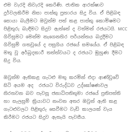
එම වැරදි නිවැරදි කෙරිණි. ජාතික ආරක්ෂාව
දුර්වලකිරීම නිසා පාස්කු ප්‍රහාරය සිදු විය. ඒ පිළිබඳ
සොයා බැලීමට ඔවුන්ම පත් කළ පාස්කු කොමිෂමට
පිළිතුරු බැඳීමට සිදුව ඇත්තේ ද වත්මන් රජයටයි. MCC
ගිවිසුමට මෙන්ම නැගෙනහිර පර්යන්තය බදුදීමට
ගිවිසුම් ගතවූයේ ද පසුගිය රජයේ සමයේය. ඒ පිළිබඳ
මතු වූ අර්බුදකාරී තත්ත්වයට ද රජයට මුහුණ දීමට
සිදු විය.
ඔවුන්ම ඇතිකළ ගැටළු මතු කරමින් එදා ආණ්ඩුවේ
සිටි අයම අද රජයට විරුද්ධව උද්ඝෝෂණවල
නිරතවන බව පැවසූ ජනාධිපතිතුමා රජයේ ප්‍රතිපත්ති
හා සැලසුම් ක්‍රියාවට නංවන අතර ඔවුන් ඇති කළ
ගැටළුවලට පිළිතුරු සෙවීමට වැඩි කාලයක් වැය
කිරීමට රජයට සිදුව ඇතැයි පැවසීය.