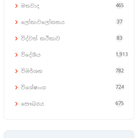
465
මතවාද
37
ලෝකාවලෝකනය
83
විද්වත් කථිකාව
1,913
විදේශීය
782
විමර්ශන
724
විශේෂාංග
675
සෞඛ්‍යය