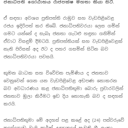
ජනාධිපති ගෝඨාභය රාජපක්ෂ මහතා කියා සිටී.
ඒ සඳහා අවශ්‍ය ප්‍රතිපත්ති රාමුව සහ වැඩපිළිවෙළ
රජය ඉදිරිපත් කර තිබේ. ජනාධිපතිවරයා ලෙස ගමින්
ගමට යන්නේ ද සැබෑ ජනතා ගැටළු හඳුනා ගනිමින්
ඒවාට විසඳුම් දීමටයි. ප්‍රතිපත්තියක් සහ වැඩපිළිවෙළක්
නැති පිරිසක් අද ඊට ද පහර ගසමින් සිටින බව
ජනාධිපතිවරයා පවසයි.
කුමන බාධක සහ විවේචන පැමිණිය ද ජනතාව
වෙනුවෙන් ගෙන යන වැඩපිළිවෙළ අඩපණ නොකරන
බව අවධාරණය කළ ජනාධිපතිතුමා බොරු ප්‍රචාරවලින්
ජනතාව මුලා කිරීමට ඉඩ දිය නොහැකි බව ද සඳහන්
කරයි.
ජනාධිපතිතුමා මේ අදහස් පළ කළේ අද (24) පස්වරුවේ
නුගේගොඩ වැලි පාර්ක් උද්‍යානයේ පැවති ශ්‍රී ලංකා