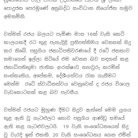
පොදුජන පෙරමුණේ අනුබද්ධ සංවිධාන නියෝජිත හමුව
අමතමිනි.
වත්මන් රජය බලයට පැමිණ මාස 16ක් වැනි කෙටි
කාලයකදී රට තුළ පැහැදිළි ප්‍රතිපත්තිමය වෙනසක් සිදු
කර තිබේ. පසුගිය ජනාධිපතිවරණයේ දී රටේ ජනතාව
තමාගෙන් ඉල්ලා සිටියේ එම වෙනස බව සඳහන් කළ
ජනාධිපතිතුමා ජාතික ආරක්ෂාව තහවුරු කරමින්
සංස්කෘතිය, අපේකම, දේශීයත්වය රැක ගැනීමට
මෙන්ම රටේ ස්වාධීනත්වය වෙනුවෙන් ද රජය විශාල
වැඩකොටසක් කළ බව පැවසීය.
වත්මන් රජයට මුහුණ දීමට සිදුව ඇත්තේ මෙම යුගය
තුළ ඇති වූ ගැටළුලට නොව පසුගිය ආණ්ඩු සමයේ
ඇති කළ ගැටළුවලටයි. 19 වැනි සංශෝධනයෙන් සිදු
වූ වැරදි ඉන් එකකි. 20 වැනි සංශෝධනය ගෙන එමින්