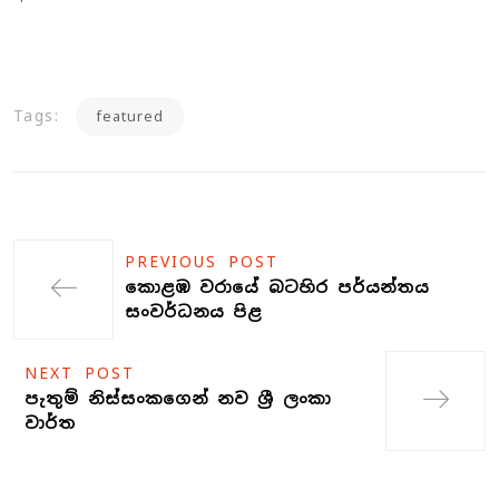
Tags:
featured
PREVIOUS POST
කොළඹ වරායේ බටහිර පර්යන්තය
සංවර්ධනය පිළ
NEXT POST
පැතුම් නිස්සංකගෙන් නව ශ්‍රී ලංකා
වාර්ත