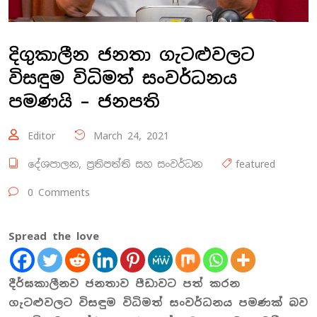
දිගුකාලීන ජනතා ගැටළුවලට
විසඳුම විධිමත් සංවර්ධනය
පමණයි – ජනපති
Editor
March 24, 2021
දේශපාලන
,
ප්‍රතිපත්ති සහ සංවර්ධන
featured
0 Comments
Spread the love
දීර්ඝකාලීනව ජනතාව පීඩාවට පත් කරන
ගැටළුවලට විසඳුම විධිමත් සංවර්ධනය පමණක් බව