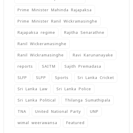
Prime Minister Mahinda Rajapaksa
Prime Minister Ranil Wickramasinghe
Rajapaksa regime
Rajitha Senarathne
Ranil Wickeramasinghe
Ranil Wickramasinghe
Ravi Karunanayake
reports
SAITM
Sajith Premadasa
SLFP
SLPP
Sports
Sri Lanka Cricket
Sri Lanka Law
Sri Lanka Police
Sri Lanka Political
Thilanga Sumathipala
TNA
United National Party
UNP
wimal weerawansa
‍Featured