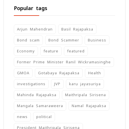
Popular tags
Arjun Mahendran
Basil Rajapaksa
Bond scam
Bond Scammer
Business
Economy
feature
featured
Former Prime Minister Ranil Wickramasinghe
GMOA
Gotabaya Rajapaksa
Health
investigations
JVP
karu jayasuriya
Mahinda Rajapaksa
Maithripala Sirisena
Mangala Samaraweera
Namal Rajapaksa
news
political
President Maithripala Sirisena