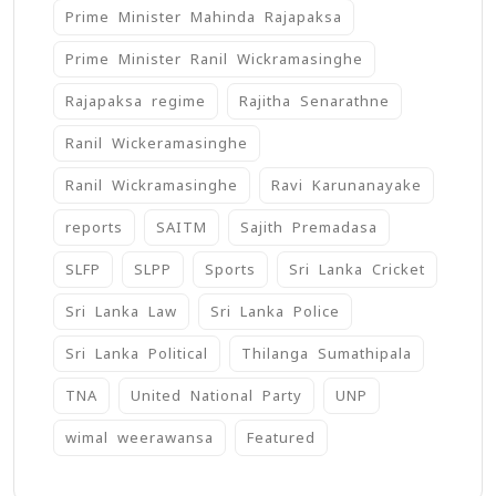
Prime Minister Mahinda Rajapaksa
Prime Minister Ranil Wickramasinghe
Rajapaksa regime
Rajitha Senarathne
Ranil Wickeramasinghe
Ranil Wickramasinghe
Ravi Karunanayake
reports
SAITM
Sajith Premadasa
SLFP
SLPP
Sports
Sri Lanka Cricket
Sri Lanka Law
Sri Lanka Police
Sri Lanka Political
Thilanga Sumathipala
TNA
United National Party
UNP
wimal weerawansa
‍Featured