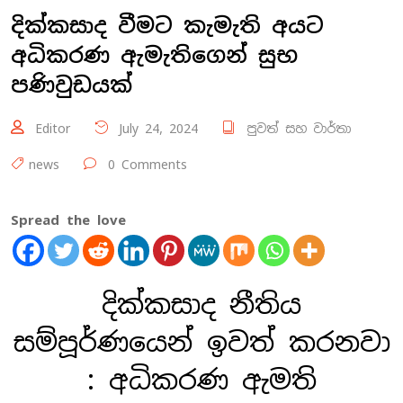
දික්කසාද වීමට කැමැති අයට
අධිකරණ ඇමැතිගෙන් සුභ
පණිවුඩයක්
Editor
July 24, 2024
පුවත් සහ වාර්තා
news
0 Comments
Spread the love
දික්කසාද නීතිය
සම්පූර්ණයෙන් ඉවත් කරනවා
: අධිකරණ ඇමති