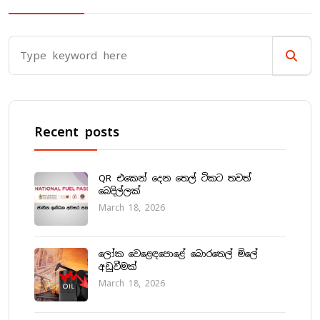
Recent posts
QR එකෙන් දෙන තෙල් ටිකට තවත්
බෙදිල්ලක්
March 18, 2026
ලෝක වෙළෙඳපොළේ බොරතෙල් මිලේ
අඩුවීමක්
March 18, 2026