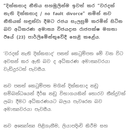
“දික්කසාද නීතිය සහමුලින්ම ඉවත් කර “වරදක්
නැති දික්කසාද / no fault divorce” නමින් නව
නීතියක් හඳුන්වා දීමට රජය සැලසුම් කරමින් සිටින
බව අධිකරණ අමාත්‍ය විජයදාස රාජපක්ෂ මහතා
ඊයේ (23) පාර්ලිමේන්තුවේදී හෙළි කළේය.
‘වරදක් නැති දික්කසාද’ පනත් කෙටුම්පත මේ වන විට
අවසන් කර ඇති බව ද අධිකරණ අමාත්‍යවරයා
වැඩිදුරටත් පැවසීය.
නව පනත් කෙටුම්පත මගින් දික්කසාද නඩු
සම්බන්ධයෙන් දීර්ඝ නඩු විභාගයකින් තොරව තීන්දුවක්
ලබා දීමට අධිකරණයට බලය පැවරෙන බව
අමාත්‍යවරයා පැවසීය.
නව අන්‍යෝන්‍ය පිළිගැනීම, ලියාපදිංචි කිරීම සහ