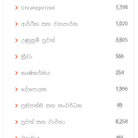
1,198
Uncategorized
1,020
ආර්ථික සහ ව්‍යාපාරික
3,605
උණුසුම් පුවත්
566
ක්‍රීඩා
254
කෘෂිකර්මය
1,996
දේශපාලන
49
ප්‍රතිපත්ති සහ සංවර්ධන
8,258
පුවත් සහ වාර්තා
465