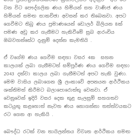
වන විට පෞද්ගලික ණය හිමියන් සහ වාණිජ ණය
හිමියන් සමඟ සාකච්ඡා අවසන් කර තිබෙනවා. අපට
ගෙවීමට තිබු ණය ප්‍රමාණයෙන් ඩොලර් බිලියන 8ක්
පමණ අඩු කර ගැනීමට හැකිවීමේ සුබ ආරංචිය
ඔබවහන්සේට දැනුම් දෙන්න කැමතියි .
ඒ වගේම ණය ගෙවීම සඳහා වසර 4ක සහන
කාලයක් ලබා ගැනීමටත් සම්පූර්ණ ණය ගෙවීම සඳහා
2043 දක්වා කාලය ලබා ගැනීමටත් අපට හැකි වුණා.
මෙම වාසිය ලබාගෙන ශ්‍රී ලංකාවේ අපනයන ආර්ථිකය
ශක්තිමත් කිරීමට බලාපොරොත්තු වෙනවා. ඒ
වෙනුවෙන් ඉදිරි වසර දෙක තුළ සැලසුම් සහගතව
කටයුතු කළහොත් නැවත ණය නොගන්නා තත්ත්වයකට
රට ගෙන ආ හැකියි .
බෞද්ධ රටක් වන තායිලන්තය විවෘත ආර්ථිකය සමඟ