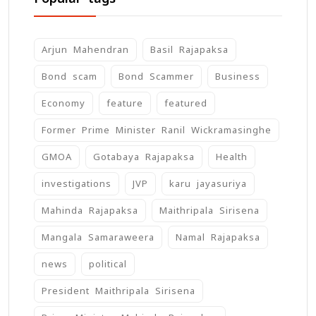
Arjun Mahendran
Basil Rajapaksa
Bond scam
Bond Scammer
Business
Economy
feature
featured
Former Prime Minister Ranil Wickramasinghe
GMOA
Gotabaya Rajapaksa
Health
investigations
JVP
karu jayasuriya
Mahinda Rajapaksa
Maithripala Sirisena
Mangala Samaraweera
Namal Rajapaksa
news
political
President Maithripala Sirisena