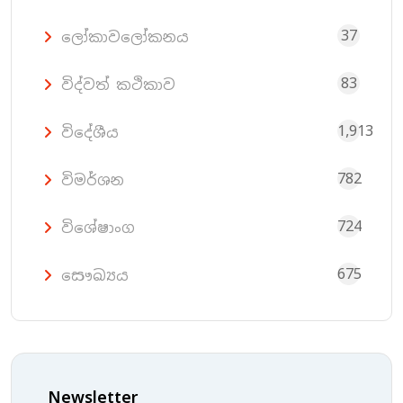
37
ලෝකාවලෝකනය
83
විද්වත් කථිකාව
1,913
විදේශීය
782
විමර්ශන
724
විශේෂාංග
675
සෞඛ්‍යය
Newsletter