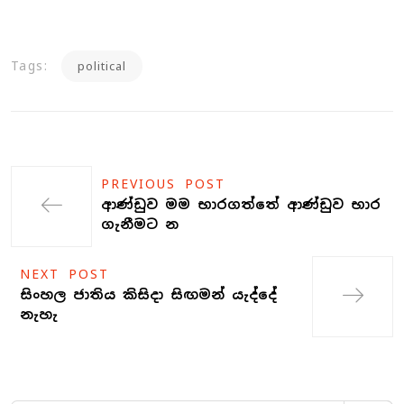
Tags:
political
PREVIOUS POST
ආණ්ඩුව මම භාරගත්තේ ආණ්ඩුව භාර
ගැනීමට න
NEXT POST
සිංහල ජාතිය කිසිදා සිඟමන් යැද්දේ
නැහැ