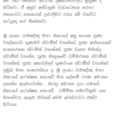
මේ රටේ ජනතාව ආර්ථික දුෂ්කරතාවලට මුහුණ දී
සිටිනවා. ඒ අනුව අස්වැසුම වැඩසටහන හරහා
ජනතාවට සහනයක් ලබාදීමට රජය මේ වනවිට
කටයුතු කර තිබෙනවා.
ශ්‍රී ලංකා රාමඤ්ඤ මහා නිකායේ අනු නායක පූජ්‍ය
වලේගොඩ ගුණසිරි ස්වාමීන් වහන්සේ, පූජ්‍ය අත්තංගනේ
සාසනරතන ස්වාමින් වහන්සේ, පූජ්‍ය වෑතර මහින්ද
ස්වාමීන් වහන්ස, පූජ්‍ය මකුලෑවේ ධම්මරතන ස්වාමීන්
වහන්සේ, පූජ්‍ය අකරැල්ලේ ගුණවංශ ස්වාමීන් වහන්සේ
ප්‍රමුඛ මහා සංඝරත්නය ද, ශ්‍රී ලංකා රාමඤ්ඤ මහා
නිකායේ ආරක්ෂක සභාවේ මහ ලේකම් රාජ්‍ය අමාත්‍ය
ලසන්ත අලගියවන්න , හිටපු අමාත්‍ය දයා ගමගේ,
නිකායේ ආරක්ෂක සභාවේ ධම්මික සමරවික්‍රම යන
මහත්වරු ඇතුළු පිරිසක් මෙම අවස්ථාවට එක්ව
සිටියහ.