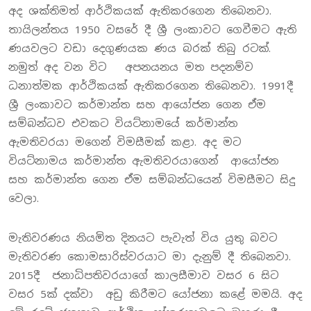
අද ශක්තිමත් ආර්ථිකයක් ඇතිකරගෙන තිබෙනවා.
තායිලන්තය 1950 වසරේ දී ශ්‍රී ලංකාවට ගෙවීමට ඇති
ණයවලට වඩා දෙගුණයක ණය බරක් තිබු රටක්.
නමුත් අද වන විට අපනයනය මත පදනම්ව
ධනාත්මක ආර්ථිකයක් ඇතිකරගෙන තිබෙනවා. 1991දී
ශ්‍රී ලංකාවට කර්මාන්ත සහ ආයෝජන ගෙන ඒම
සම්බන්ධව එවකට වියට්නාමයේ කර්මාන්ත
ඇමතිවරයා මගෙන් විමසීමක් කළා. අද මට
වියට්නාමය කර්මාන්ත ඇමතිවරයාගෙන් ආයෝජන
සහ කර්මාන්ත ගෙන ඒම සම්බන්ධයෙන් විමසීමට සිදු
වෙලා.
මැතිවරණය නියමිත දිනයට පැවැත් විය යුතු බවට
මැතිවරණ කොමසාරිස්වරයාට මා දැනුම් දී තිබෙනවා.
2015දී ජනාධිපතිවරයාගේ කාලසීමාව වසර 6 සිට
වසර 5ක් දක්වා අඩු කිරීමට යෝජනා කළේ මමයි. අද