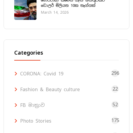
මොජ්ටාබා කමේනි ගැන ඔත්තුවකට
ඩොලර් මිලියන 10ක තෑග්ගක්
March 14, 2026
Categories
296
CORONA: Covid 19
22
Fashion & Beauty culture
52
FB මාත්‍රාව
175
Photo Stories