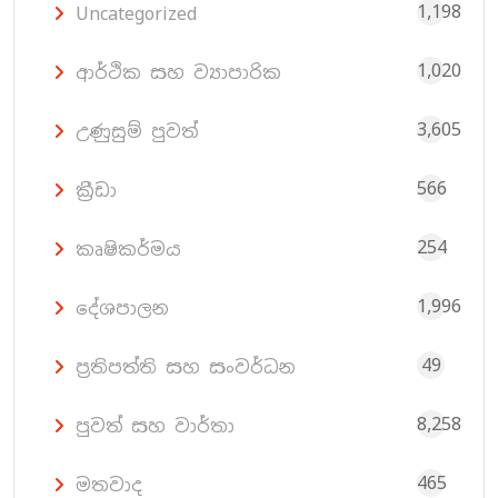
1,198
Uncategorized
1,020
ආර්ථික සහ ව්‍යාපාරික
3,605
උණුසුම් පුවත්
566
ක්‍රීඩා
254
කෘෂිකර්මය
1,996
දේශපාලන
49
ප්‍රතිපත්ති සහ සංවර්ධන
8,258
පුවත් සහ වාර්තා
465
මතවාද