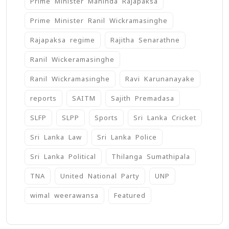
Prime Minister Mahinda Rajapaksa
Prime Minister Ranil Wickramasinghe
Rajapaksa regime
Rajitha Senarathne
Ranil Wickeramasinghe
Ranil Wickramasinghe
Ravi Karunanayake
reports
SAITM
Sajith Premadasa
SLFP
SLPP
Sports
Sri Lanka Cricket
Sri Lanka Law
Sri Lanka Police
Sri Lanka Political
Thilanga Sumathipala
TNA
United National Party
UNP
wimal weerawansa
‍Featured