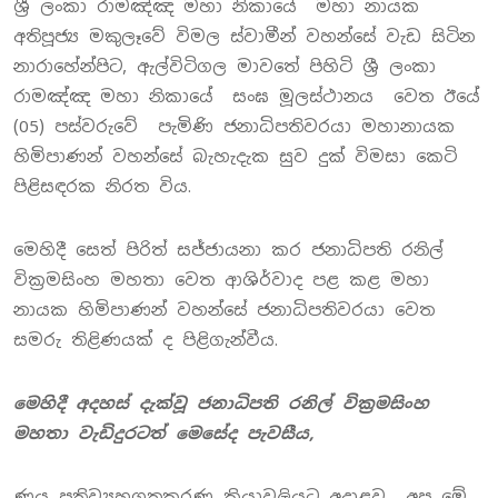
ශ්‍රී ලංකා රාමඤ්ඤ මහා නිකායේ මහා නායක
අතිපූජ්‍ය මකුලෑවේ විමල ස්වාමීන් වහන්සේ වැඩ සිටින
නාරාහේන්පිට, ඇල්විටිගල මාවතේ පිහිටි ශ්‍රී ලංකා
රාමඤ්ඤ මහා නිකායේ සංඝ මූලස්ථානය වෙත ඊයේ
(05) පස්වරුවේ පැමිණි ජනාධිපතිවරයා මහානායක
හිමිපාණන් වහන්සේ බැහැදැක සුව දුක් විමසා කෙටි
පිළිසඳරක නිරත විය.
මෙහිදී සෙත් පිරිත් සජ්ජායනා කර ජනාධිපති රනිල්
වික්‍රමසිංහ මහතා වෙත ආශිර්වාද පළ කළ මහා
නායක හිමිපාණන් වහන්සේ ජනාධිපතිවරයා වෙත
සමරු තිළිණයක් ද පිළිගැන්වීය.
මෙහිදී අදහස් දැක්වූ ජනාධිපති රනිල් වික්‍රමසිංහ
මහතා වැඩිදුරටත් මෙසේද පැවසීය,
ණය ප්‍රතිව්‍යුහගතකරණ ක්‍රියාවලියට අදාළව අප මේ