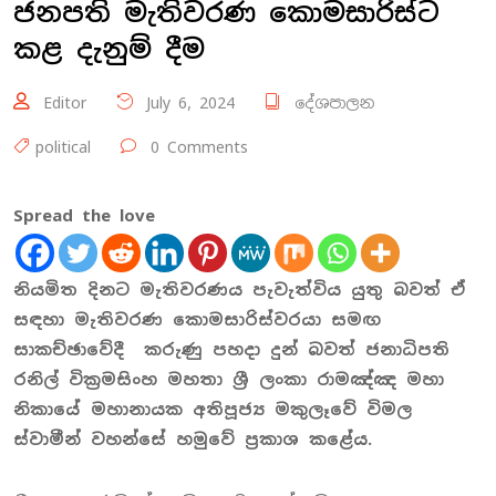
ජනපති මැතිවරණ කොමසාරිස්ට
කළ දැනුම් දීම
Editor
July 6, 2024
දේශපාලන
political
0 Comments
Spread the love
නියමිත දිනට මැතිවරණය පැවැත්විය යුතු බවත් ඒ
සඳහා මැතිවරණ කොමසාරිස්වරයා සමඟ
සාකච්ඡාවේදී කරුණු පහදා දුන් බවත් ජනාධිපති
රනිල් වික්‍රමසිංහ මහතා ශ්‍රී ලංකා රාමඤ්ඤ මහා
නිකායේ මහානායක අතිපූජ්‍ය මකුලෑවේ විමල
ස්වාමීන් වහන්සේ හමුවේ ප්‍රකාශ කළේය.