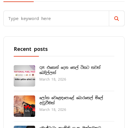
Recent posts
QR එකෙන් දෙන තෙල් ටිකට තවත්
බෙදිල්ලක්
March 18, 2026
ලෝක වෙළෙඳපොළේ බොරතෙල් මිලේ
අඩුවීමක්
March 18, 2026