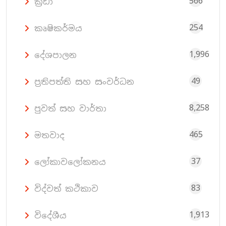
566
ක්‍රීඩා
254
කෘෂිකර්මය
1,996
දේශපාලන
49
ප්‍රතිපත්ති සහ සංවර්ධන
8,258
පුවත් සහ වාර්තා
465
මතවාද
37
ලෝකාවලෝකනය
83
විද්වත් කථිකාව
1,913
විදේශීය