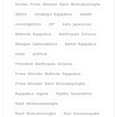
Former Prime Minister Ranil Wickramasinghe
GMOA
Gotabaya Rajapaksa
Health
investigations
JVP
karu jayasuriya
Mahinda Rajapaksa
Maithripala Sirisena
Mangala Samaraweera
Namal Rajapaksa
news
political
President Maithripala Sirisena
Prime Minister Mahinda Rajapaksa
Prime Minister Ranil Wickramasinghe
Rajapaksa regime
Rajitha Senarathne
Ranil Wickeramasinghe
Ranil Wickramasinghe
Ravi Karunanayake