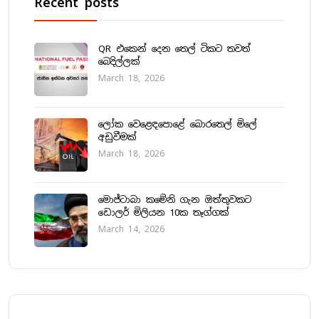
Recent posts
QR එකෙන් දෙන තෙල් ටිකට තවත්
බෙදිල්ලක්
March 18, 2026
ලෝක වෙළෙඳපොළේ බොරතෙල් මිලේ
අඩුවීමක්
March 18, 2026
මොජ්ටාබා කමේනි ගැන ඔත්තුවකට
ඩොලර් මිලියන 10ක තෑග්ගක්
March 14, 2026