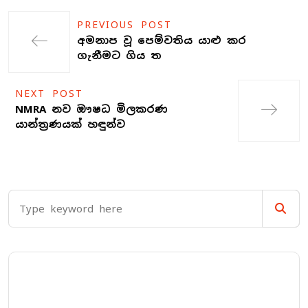
PREVIOUS POST
අමනාප වූ පෙම්වතිය යාළු කර
ගැනීමට ගිය ත
NEXT POST
NMRA නව ඖෂධ මිලකරණ
යාන්ත්‍රණයක් හඳුන්ව