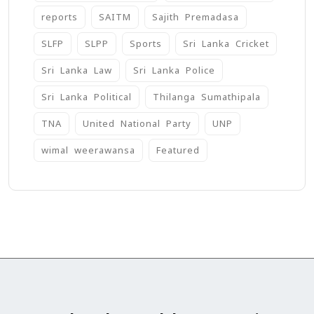
reports
SAITM
Sajith Premadasa
SLFP
SLPP
Sports
Sri Lanka Cricket
Sri Lanka Law
Sri Lanka Police
Sri Lanka Political
Thilanga Sumathipala
TNA
United National Party
UNP
wimal weerawansa
‍Featured