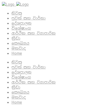
නිවස
පුවත් සහ වාර්තා
දේශපාලන
විශේෂාංග
ආර්ථික සහ ව්‍යාපාරික
ක්‍රීඩා
සෞඛ්‍යය
මතවාද
Home
නිවස
පුවත් සහ වාර්තා
දේශපාලන
විශේෂාංග
ආර්ථික සහ ව්‍යාපාරික
ක්‍රීඩා
සෞඛ්‍යය
මතවාද
Home