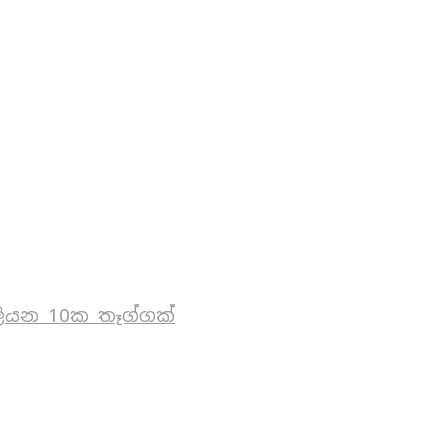
ියන 10ක තෑග්ගක්