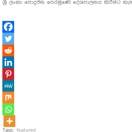
ශ්‍රී ලංකා පොදුජන පෙරමුණේ දේශපාලනය කිරීමට කැම
Tags:
featured