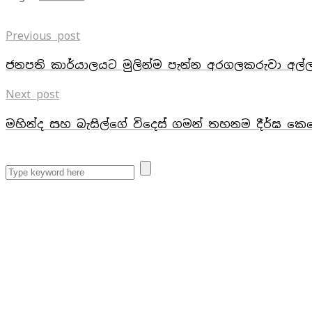
Previous post
ජනපති කාර්යාලයට මුලින්ම පැන්න අරගලකරුවා අල්ල
Next post
මහින්ද සහ බැසිල්ගේ විදෙස් ගමන් තහනම දීර්ඝ කෙ