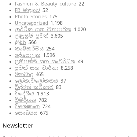
Fashion & Beauty culture
22
FB මාත්‍රාව
52
Photo Stories
175
Uncategorized
1,198
ආර්ථික සහ ව්‍යාපාරික
1,020
උණුසුම් පුවත්
3,605
ක්‍රීඩා
566
කෘෂිකර්මය
254
දේශපාලන
1,996
ප්‍රතිපත්ති සහ සංවර්ධන
49
පුවත් සහ වාර්තා
8,258
මතවාද
465
ලෝකාවලෝකනය
37
විද්වත් කථිකාව
83
විදේශීය
1,913
විමර්ශන
782
විශේෂාංග
724
සෞඛ්‍යය
675
Newsletter