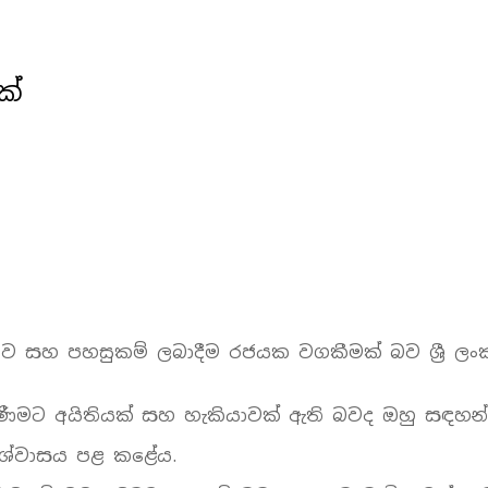
ක්
සහ පහසුකම් ලබාදීම රජයක වගකීමක් බව ශ්‍රී ලංකා ප
ැමිණීමට අයිතියක් සහ හැකියාවක් ඇති බවද ඔහු සඳහන
ිශ්වාසය පළ කළේය.