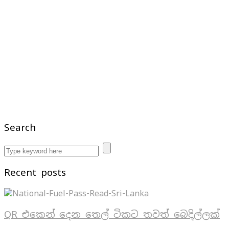
Search
Recent posts
QR එකෙන් දෙන තෙල් ටිකට තවත් බෙදිල්ලක්