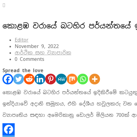
කොළඹ වරායේ බටහිර පර්යන්තයේ ඉද
Editor
November 9, 2022
ආර්ථික සහ ව්‍යාපාරික
0 Comments
Spread the love
කොළඹ වරායේ බටහිර පර්යන්තයේ ඉදිකිරීමේ කටයුත
ඉන්දියාවේ අදානි සමූහය, එහි දේශීය හවුලකරු වන ජෝන
ව්‍යාපෘතිය සඳහා අමෙරිකානු ඩොලර් මිලියන 700ක් 