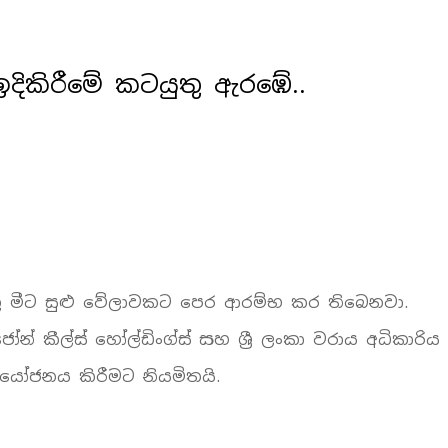
ිකිරීමේ කටයුතු ඇරඹේ..
ු මීට සුළු වේලාවකට පෙර ආරම්භ කර තිබෙනවා.
් කීල්ස් හෝල්ඩිංග්ස් සහ ශ්‍රී ලංකා වරාය අධිකාරිය 
ආයෝජනය කිරීමට නියමිතයි.