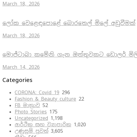
March 18, 2026
ලෝක වෙළෙඳපොළේ බොරතෙල් මිලේ අඩුවීමක්
March 18, 2026
මොජ්ටාබා කමේනි ගැන ඔත්තුවකට ඩොලර් මිල
March 14, 2026
Categories
CORONA: Covid 19
296
Fashion & Beauty culture
22
FB මාත්‍රාව
52
Photo Stories
175
Uncategorized
1,198
ආර්ථික සහ ව්‍යාපාරික
1,020
උණුසුම් පුවත්
3,605