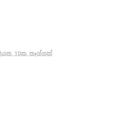
ියන 10ක තෑග්ගක්