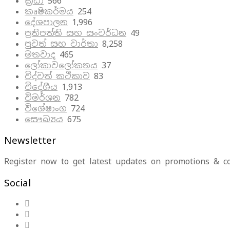
ක්‍රීඩා
566
කෘෂිකර්මය
254
දේශපාලන
1,996
ප්‍රතිපත්ති සහ සංවර්ධන
49
පුවත් සහ වාර්තා
8,258
මතවාද
465
ලෝකාවලෝකනය
37
විද්වත් කථිකාව
83
විදේශීය
1,913
විමර්ශන
782
විශේෂාංග
724
සෞඛ්‍යය
675
Newsletter
Register now to get latest updates on promotions & c
Social