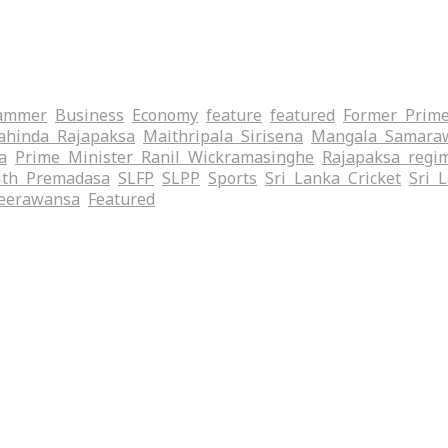
ammer
Business
Economy
feature
featured
Former Prime
hinda Rajapaksa
Maithripala Sirisena
Mangala Samara
a
Prime Minister Ranil Wickramasinghe
Rajapaksa regi
ith Premadasa
SLFP
SLPP
Sports
Sri Lanka Cricket
Sri 
eerawansa
‍Featured