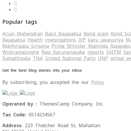
Popular tags
Arjun Mahendran
Basil Rajapaksa
Bond scam
Bond Sc
Rajapaksa
Health
investigations
JVP
karu jayasuriya
Ma
Maithripala Sirisena
Prime Minister Mahinda Rajapaks
Wickramasinghe
Ravi Karunanayake
reports
SAITM
Saj
Sumathipala
TNA
United National Party
UNP
wimal w
Get the best blog stories into your inbox
By subscribing, you accepted the our
Policy
Operated by :
ThemesCamp Company, Inc.
Tax Code:
0514234567
Address:
223 Thatcher Road St, Mahattan