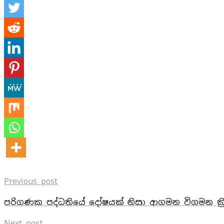
Previous post
පරිගණක පද්ධතියේ දෝෂයක් නිසා ආගමන විගමන ක්‍රි
Next post