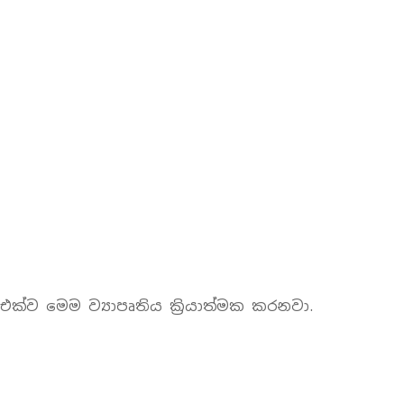
එක්ව මෙම ව්‍යාපෘතිය ක්‍රියාත්මක කරනවා.