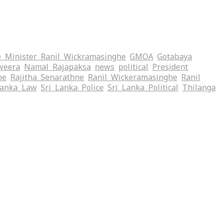
 Minister Ranil Wickramasinghe
GMOA
Gotabaya
weera
Namal Rajapaksa
news
political
President
me
Rajitha Senarathne
Ranil Wickeramasinghe
Ranil
Lanka Law
Sri Lanka Police
Sri Lanka Political
Thilanga