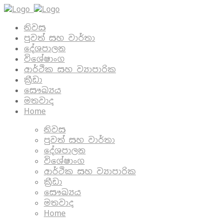
නිවස
පුවත් සහ වාර්තා
දේශපාලන
විශේෂාංග
ආර්ථික සහ ව්‍යාපාරික
ක්‍රීඩා
සෞඛ්‍යය
මතවාද
Home
නිවස
පුවත් සහ වාර්තා
දේශපාලන
විශේෂාංග
ආර්ථික සහ ව්‍යාපාරික
ක්‍රීඩා
සෞඛ්‍යය
මතවාද
Home