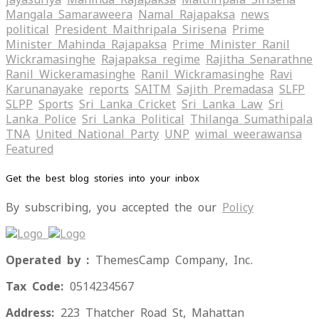
Mangala Samaraweera
Namal Rajapaksa
news
political
President Maithripala Sirisena
Prime
Minister Mahinda Rajapaksa
Prime Minister Ranil
Wickramasinghe
Rajapaksa regime
Rajitha Senarathne
Ranil Wickeramasinghe
Ranil Wickramasinghe
Ravi
Karunanayake
reports
SAITM
Sajith Premadasa
SLFP
SLPP
Sports
Sri Lanka Cricket
Sri Lanka Law
Sri
Lanka Police
Sri Lanka Political
Thilanga Sumathipala
TNA
United National Party
UNP
wimal weerawansa
‍Featured
Get the best blog stories into your inbox
By subscribing, you accepted the our
Policy
Operated by :
ThemesCamp Company, Inc.
Tax Code:
0514234567
Address:
223 Thatcher Road St, Mahattan