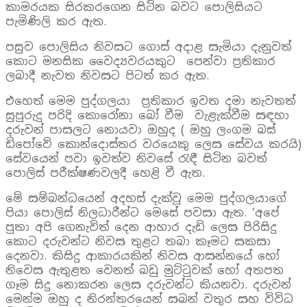
කාමරයක සිරකරගෙන සිටින බවට පොලිසියට
පැමිණිලි කර ඇත.
පසුව පොලිසිය නිවසට ගොස් අදාළ සැමියා දැනුවත්
කොට මනසික වෛද්‍යවරයකුට පෙන්වා ප්‍රතිකාර
ලබාදී නැවත නිවසට පිටත් කර ඇත.
එහෙත් මෙම පුද්ගලයා ප්‍රතිකාර ඉවත දමා නැවතත්
සුපුරුදු පරිදි කොරෝනා බෝ වීම වැළැක්වීම සඳහා
දරුවන් පාසලට නොයවා ඔහුද ( ඔහු ලංගම බස්
ඩිපෝවේ කොන්දොස්තර වරයෙකු ලෙස සේවය කරයි)
සේවයෙන් පවා ඉවත්ව නිවසේ රැඳී සිටින බවත්
පොලිස් පරීක්ෂණවලදී හෙළි වී ඇත.
මේ සම්බන්ධයෙන් අදහස් දැක්වූ මෙම පුද්ගලයාගේ
පියා පොලිස් නිලධාරීන්ට මෙසේ පවසා ඇත. ‘අපේ
පුතා අපි ගෙනැවිත් දෙන ආහාර දැඩි ලෙස පිරිසිදු
කොට දරුවන්ට නිවස තුළට තබා කෑමට සකසා
දෙනවා. කිසිදු ආකාරයකින් නිවස ආසන්නයේ හෝ
නිවෙස ඇතුළත වෙනත් බඩු මුට්ටුවක් හෝ අතපත
ගෑම සිදු නොකරන ලෙස දරුවන්ට කියනවා. දරුවන්
මෙන්ම ඔහු ද නිරන්තරයෙන් සබන් වතුර සහ විවිධ