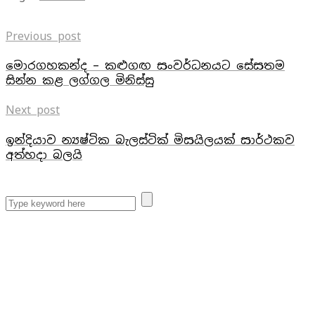
Previous post
මොරගහකන්ද – කළුගඟ සංවර්ධනයට සේසතම
සින්න කළ ලග්ගල මිනිස්සු
Next post
ඉන්දියාව න්‍යෂ්ටික බැලස්ටික් මිසයිලයක් සාර්ථකව
අත්හදා බලයි