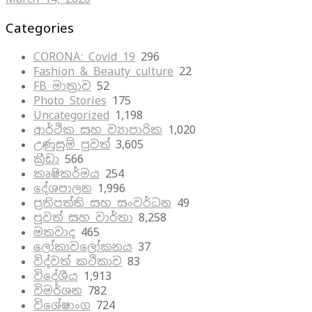
Categories
CORONA: Covid 19
296
Fashion & Beauty culture
22
FB මාත්‍රාව
52
Photo Stories
175
Uncategorized
1,198
ආර්ථික සහ ව්‍යාපාරික
1,020
උණුසුම් පුවත්
3,605
ක්‍රීඩා
566
කෘෂිකර්මය
254
දේශපාලන
1,996
ප්‍රතිපත්ති සහ සංවර්ධන
49
පුවත් සහ වාර්තා
8,258
මතවාද
465
ලෝකාවලෝකනය
37
විද්වත් කථිකාව
83
විදේශීය
1,913
විමර්ශන
782
විශේෂාංග
724