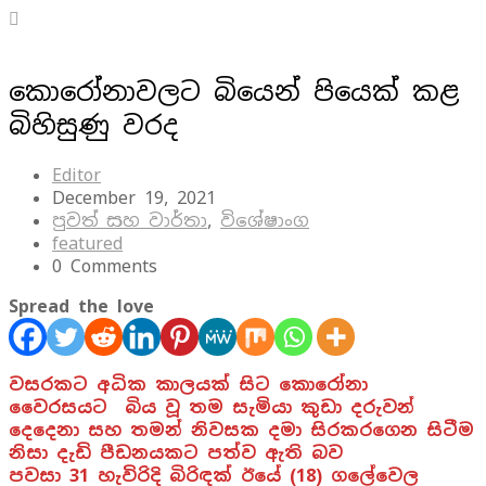
කොරෝනාවලට බියෙන් පියෙක් කළ
බිහිසුණු වරද
Editor
December 19, 2021
පුවත් සහ වාර්තා
,
විශේෂාංග
featured
0 Comments
Spread the love
වසරකට අධික කාලයක් සිට කොරෝනා
වෛරසයට බිය වූ තම සැමියා කුඩා දරුවන්
දෙදෙනා සහ තමන් නිවසක දමා සිරකරගෙන සිටීම
නිසා දැඩි පීඩනයකට පත්ව ඇති බව
පවසා
31
හැවිරිදි බිරිඳක් ඊයේ (18) ගලේවෙල