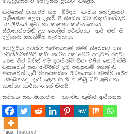
මකුලුගස්වැව පොලීසිය ප්‍රකාශ කළේය.
නිවසෙන් බැහැරව ගිය බිරිඳට නැවත පොලිසියට
පැමිණෙන ලෙස දැනුම් දී තිබෙන බව මකුළුගස්වැව
පොලිසියේ ළමා හා කාන්තා කාර්යාංශයේ
ස්ථානාධිපතිනි උප පොලිස් පරීක්ෂකා ආර්. එන්. සි.
දිල්හාරා මහත්මිය පැවසුවාය.
පොලිසිය අවස්ථා කිහිපයකම මෙම නිවෙසට යන
අවස්ථාවන්හිදී කුඩා කාමරයක මෙම දරුවන් රඳවා
ගෙන සිටි බවත් එම දරුවන්ට හිරු එළිය නොවැටීම
නිසාවෙන් සහ ඇවිදීමට ඉඩ පහසුකම් නොමැති
නිසාවෙන් දැඩි මානසිනසික පීඩනයකට මෙන්ම ශරීර
සෞඛ්‍යයද දැඩි ලෙස හානි වී තිබූ බව ළමා හා
කාන්තා කාර්යාංශයේ කියයි.
සටහන සහ ඡායාරූප – කාංචන කුමාර ආරියදාස
Tags:
featured