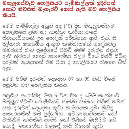
මකුලුගස්වැව පොලීසියට පැමිණිල්ලක් ඉදිරිපත්
කොට නිවසින් බැහැරවී ගොස් ඇති බව පොලිසිය
කියයි.
මෙම පැමිණිල්ල අනුව අද (19) දින මකුලුගස්වැව
පොලිසියේ ළමා හා කාන්තා කාර්යාංශයේ
ස්ථානාධිපතිනි උප පොලිස් පරීක්ෂකා ආර්. එන්. සි.
දිල්හාරා මහත්මිය ඇතුළු කණ්ඩායමක් ගලේවෙල
බඹරගස් වැව ප්‍රදේශයේ පිහිටි මෙම දරුවන් රඳවා
ඇති නිවසට ගොස් කොරෝනා වලට බියේ සිරවී සිටින
දරුවන් දෙදෙනාත් එම පියා ද පොලිසියට රැගෙන විත්
ඇත.
මෙම පිරිම දරුවන් දෙදෙනා 07 හා 09 වැනි වියේ
පසුවන බව පොලිසිය කියයි.
පසුගිය අගෝස්තු මස 6 වන දින ද මෙම කාන්තාව
මකුලුගස්වැව පොලීසියට පැමිණ සැමියා විසින් තමන්
සහ දරුවන් දෙදෙනා කුඩා කාමරයක දමා කිසිදු
ආකාරයකින් තම පුද්ගලික අවශ්‍යතාවයකට හෝ
වැසිකිළි කැසිකිළි යාමට හෝ එළියට බැසීමට ඉඩ
නොදී කොරෝනා වැළඳේ යැයි බියෙන් කුඩා