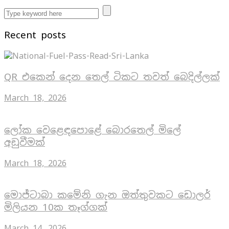
Recent posts
QR එකෙන් දෙන තෙල් ටිකට තවත් බෙදිල්ලක්
March 18, 2026
ලෝක වෙළෙඳපොළේ බොරතෙල් මිලේ
අඩුවීමක්
March 18, 2026
මොජ්ටාබා කමේනි ගැන ඔත්තුවකට ඩොලර්
මිලියන 10ක තෑග්ගක්
March 14, 2026