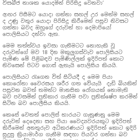
විසබීජ නාශක යොදමින් පිරිසිදු වෙනවා‘
ආහර පිසීමට යොදා ගන්නා සහල් උර මෙන්ම සහල්
ද උණු වතුර යොදා පිරිසිදු කිරීමෙන් පසුව නිවසට
ගන්නා බවද ඔහුගේ දරුවන් හා දෙමාපියෝ
පොලිසියට දන්වා ඇත.
මෙම තත්ත්වය ඉවසා ගැනීමටට නොහැකි වූ
දරුවන්ගේ මව 18 දින මකුලුගස්වැව පොලිසියට
පැමිණ මේ පිළිබඳව පැමිණිල්ලක් ඉදිරිපත් කොට
නිවසෙන් පිටව ගොස් ඇතැයි පොලිසිය කියයි.
පොලිසියට රැගෙන විත් සිටියදී ද මෙම පියා
කොරෝනා වෛරසය ශරීර ගත වේයැයි දැඩි බියකින්
පසුවන බවත් තමන්ට මානසික රෝගයක් නොමැති
බව පවසමින් ප්‍රතිකාර ගැනීම පවා ප්‍රතික්ෂේප කරමින්
සිටින බව පොලීසිය කියයි.
කෙසේ වෙතත් පොලිස් භාරයට ගැනුණනු මෙම
දරුවන් දෙදෙනා සහ පියා වෛද්‍යවරයකුට ඉදිරිපත්
කිරීමෙන් අනතුරුව අධිකරණයට ඉදිරිපත් කොට ඉදිරි
සුදුසු ක්‍රියාමාර්ග ගැනීම සඳහා පියවර ගන්නා බව