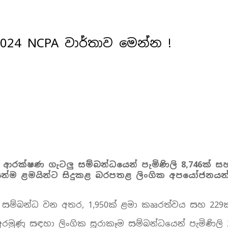
2024 NCPA වාර්තාව මෙන්න !
 ආරක්ෂණ ගැටලු සම්බන්ධයෙන් පැමිණිලි
8,746
ක් සහ
ෙන්ම ළමයින්ට සිදුකළ බරපතළ ලිංගික අපයෝජනයන්
ටලු සම්බන්ධ වන අතර, 1,950ක් ළමා කෲරත්වය සහ 229ක
ජ අරමුණු සඳහා ලිංගික සූරාකෑම සම්බන්ධයෙන් පැමිණිලි