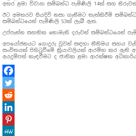
අතර ළමා විවාහ සම්බන්ධ පැමිණිලි 14ක් සහ නිරුවත්
ඊට අමතරව සියදිවි නසා ගැනීමට තැත්කිරීම් සම්බන්ධයෙ
සම්බන්ධයෙන් පැමිණිලි 53ක් ලැබී ඇත.
උප්පැන්න සහතික නොමැති දරුවන් සම්බන්ධයෙන් පැම
අපයෝජනයට ගොදුරු වූවන් සඳහා නීතිමය සහය වැඩි ද
සංචිතයක් පිහිටුවීමේ ක්‍රියාවලියක් ආරම්භ කර ඇත
අයදුම්පත් කැඳවීමට ද ජාතික ළමා ආරක්ෂක අධිකාර