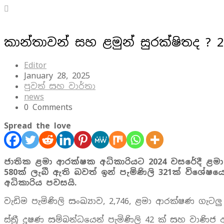
කාන්තාවන් සහ ළමුන් සුරක්ෂිතද ? 
Editor
January 28, 2025
පුවත් සහ වාර්තා
news
0 Comments
Spread the love
ජාතික ළමා ආරක්ෂක අධිකාරියට
2024
වසරේදී ළමා
580
ක් ලැබී ඇති බවත් ඉන් පැමිණිලි
321
ක් විශේෂය
අධිකාරිය පවසයි.
වැඩිම පැමිණිලි සංඛ්‍යාව, 2,746, ළමා ආරක්ෂණ ගැ
ස්ත්‍රී දූෂණ සම්බන්ධයෙන් පැමිණිලි 42 ක් සහ වාණි