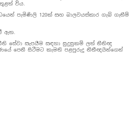
ුළත් විය.
්ධයෙන් පැමිණිලි 120ක් සහ බාලවයස්කාර ගැබ් ගැනීම්
බී ඇත.
ි සේවා සැපයීම සඳහා සුදුසුකම් ලත් නීතිඥ
යේ පෙනී සිටීමට කැමති පළපුරුදු නීතීඥයින්ගෙන්