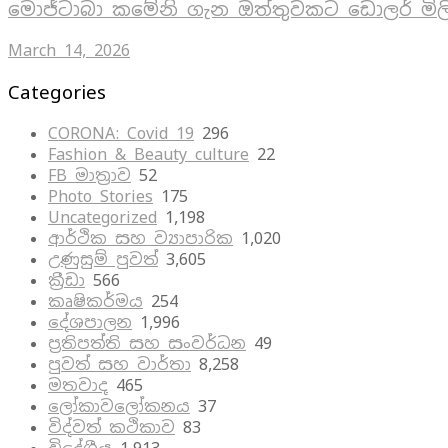
මොජ්ටාබා කමේනි ගැන ඔත්තුවකට ඩොලර් මිල
March 14, 2026
Categories
CORONA: Covid 19
296
Fashion & Beauty culture
22
FB මාත්‍රාව
52
Photo Stories
175
Uncategorized
1,198
ආර්ථික සහ ව්‍යාපාරික
1,020
උණුසුම් පුවත්
3,605
ක්‍රීඩා
566
කෘෂිකර්මය
254
දේශපාලන
1,996
ප්‍රතිපත්ති සහ සංවර්ධන
49
පුවත් සහ වාර්තා
8,258
මතවාද
465
ලෝකාවලෝකනය
37
විද්වත් කථිකාව
83