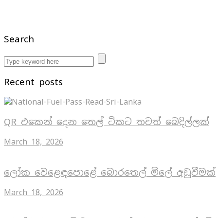
Search
Recent posts
QR එකෙන් දෙන තෙල් ටිකට තවත් බෙදිල්ලක්
March 18, 2026
ලෝක වෙළෙඳපොළේ බොරතෙල් මිලේ අඩුවීමක්
March 18, 2026