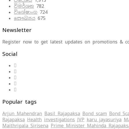
විදේශීය
1,913
විමර්ශන
782
විශේෂාංග
724
සෞඛ්‍යය
675
Newsletter
Register now to get latest updates on promotions & c
Social
Popular tags
Arjun Mahendran
Basil Rajapaksa
Bond scam
Bond Sc
Rajapaksa
Health
investigations
JVP
karu jayasuriya
Ma
Maithripala Sirisena
Prime Minister Mahinda Rajapaks