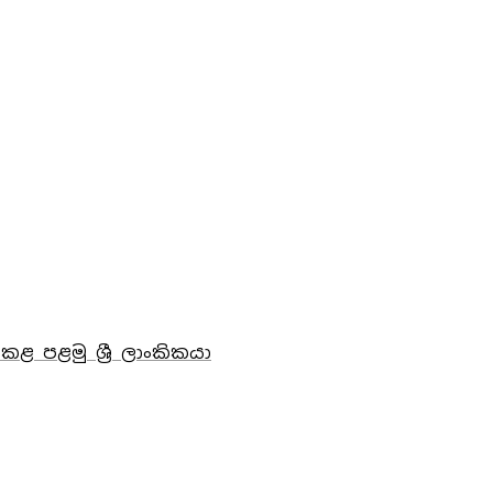
ළ පළමු ශ්‍රී ලාංකිකයා