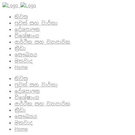
නිවස
පුවත් සහ වාර්තා
දේශපාලන
විශේෂාංග
ආර්ථික සහ ව්‍යාපාරික
ක්‍රීඩා
සෞඛ්‍යය
මතවාද
Home
නිවස
පුවත් සහ වාර්තා
දේශපාලන
විශේෂාංග
ආර්ථික සහ ව්‍යාපාරික
ක්‍රීඩා
සෞඛ්‍යය
මතවාද
Home