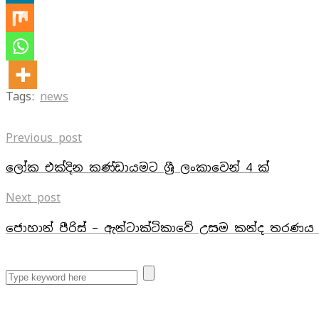
Tags:
news
Previous post
ලෝක එක්දින කණ්ඩායමට ශ්‍රී ලංකාවෙන් 4 ක්
Next post
ජොහාන් පීරිස් – ඇන්ටාක්ටිකාවේ උසම කන්ද තරණය ක