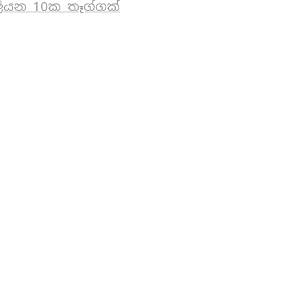
ියන 10ක තෑග්ගක්