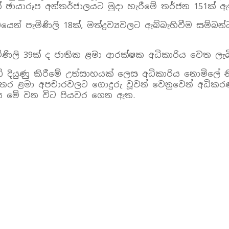
 ඡායාරූප අන්තර්ජාලයට මුදා හැරීමේ තර්ජන 151ක් ඇත
න් පැමිණිලි 18ක්, මත්ද්‍රව්‍යවලට ඇබ්බැහිවීම සම්බන
ිණිලි 39ක් ද ජාතික ළමා ආරක්ෂක අධිකාරිය වෙත ලැ
ියුණු කිරීමේ උත්සාහයක් ලෙස අධිකාරිය නොමිලේ නීත
ි අතර ළමා අපචාරවලට ගොදුරු වූවන් වෙනුවෙන් අධිකරණ
ිය මේ වන විට පියවර ගෙන ඇත.