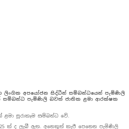
 ලිංගික අපයෝජන සිද්ධීන් සම්බන්ධයෙන් පැමිණිලි
 සම්බන්ධ පැමිණිලි බවත් ජාතික ළමා ආරක්ෂක
් ළමා සූරාකෑම සම්බන්ධ වේ.
 25 ක් ද ලැබී ඇත. අනෙකුත් කැපී පෙනෙන පැමිණිලි