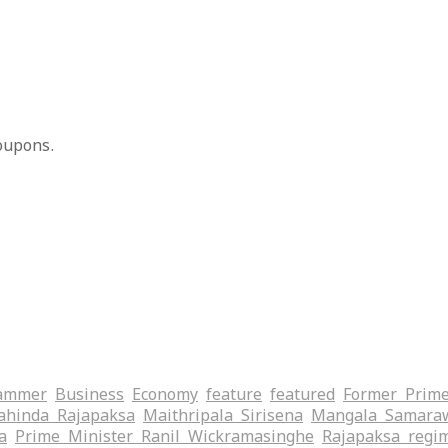
oupons.
ammer
Business
Economy
feature
featured
Former Prime
hinda Rajapaksa
Maithripala Sirisena
Mangala Samara
a
Prime Minister Ranil Wickramasinghe
Rajapaksa regi