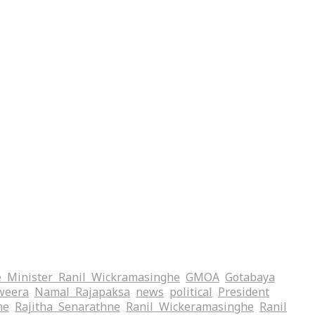
 Minister Ranil Wickramasinghe
GMOA
Gotabaya
weera
Namal Rajapaksa
news
political
President
me
Rajitha Senarathne
Ranil Wickeramasinghe
Ranil