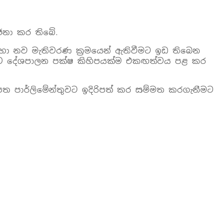
ජනා කර තිබේ.
භා නව මැතිවරණ ක්‍රමයෙන් ඇතිවීමට ඉඩ තිබෙන
වීමට දේශපාලන පක්ෂ කිහිපයක්ම එකඟත්වය පළ කර
ත පාර්ලිමේන්තුවට ඉදිරිපත් කර සම්මත කරගැනීමට