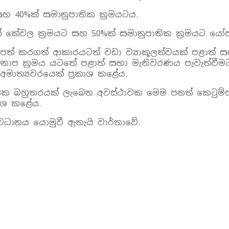
 40%ක් සමානුපාතික ක්‍රමයටය.
 කේවල ක්‍රමයට සහ 50%ක් සමානුපාතික ක්‍රමයට යෝ
ත් කරගත් ආකාරයටත් වඩා ව්‍යාකූලත්වයක් පළාත් ස
 මනාප ක්‍රමය යටතේ පළාත් සභා මැතිවරණය පැවැත්
මාත්‍යවරයෙක් ප්‍රකාශ කළේය.
2/3ක බහුතරයක් ලැබෙන අවස්ථාවක මෙම පනත් කෙටුම්ප
කාශ කළේය.
වධානය යොමුවී ඇතැයි වාර්තාවේ.