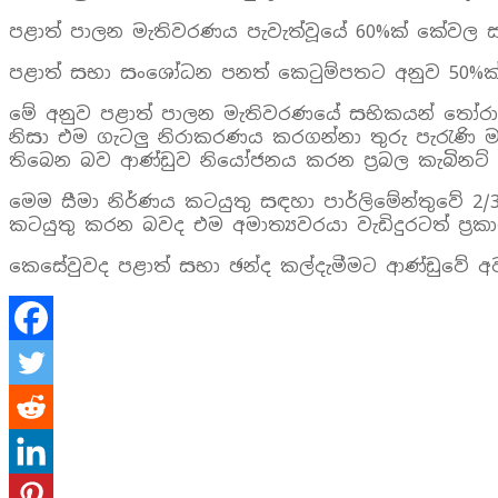
පළාත් පාලන මැතිවරණය පැවැත්වූයේ 60%ක් කේවල සහ
පළාත් සභා සංශෝධන පනත් කෙටුම්පතට අනුව 50%ක්
මේ අනුව පළාත් පාලන මැතිවරණයේ සභිකයන් තෝරාප
නිසා එම ගැටලු නිරාකරණය කරගන්නා තුරු පැරැණි
තිබෙන බව ආණ්ඩුව නියෝජනය කරන ප්‍රබල කැබිනට් අ
මෙම සීමා නිර්ණය කටයුතු සඳහා පාර්ලිමේන්තුවේ 
කටයුතු කරන බවද එම අමාත්‍යවරයා වැඩිදුරටත් ප්‍ර
කෙසේවුවද පළාත් සභා ඡන්ද කල්දැමීමට ආණ්ඩුවේ අ