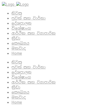
නිවස
පුවත් සහ වාර්තා
දේශපාලන
විශේෂාංග
ආර්ථික සහ ව්‍යාපාරික
ක්‍රීඩා
සෞඛ්‍යය
මතවාද
Home
නිවස
පුවත් සහ වාර්තා
දේශපාලන
විශේෂාංග
ආර්ථික සහ ව්‍යාපාරික
ක්‍රීඩා
සෞඛ්‍යය
මතවාද
Home