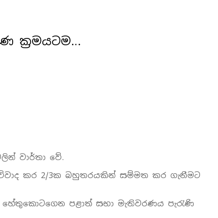
රණ ක්‍රමයටම…
ින් වාර්තා වේ.
දී විවාද කර 2/3ක බහුතරයකින් සම්මත කර ගැනීමට
ලු හේතුකොටගෙන පළාත් සභා මැතිවරණය පැරැණි