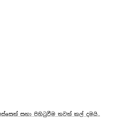
්සෙත් සභා පිහිටුවීම තවත් කල් දමයි..