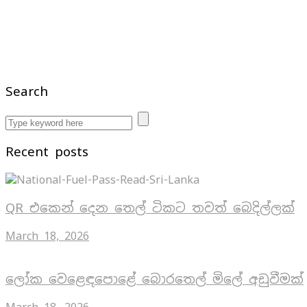
Search
Recent posts
QR එකෙන් දෙන තෙල් ටිකට තවත් බෙදිල්ලක්
March 18, 2026
ලෝක වෙළෙඳපොළේ බොරතෙල් මිලේ අඩුවීමක්