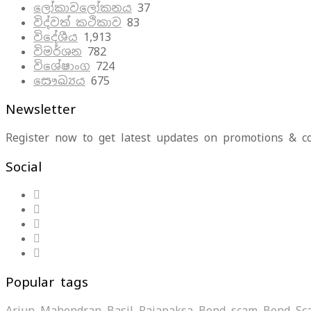
ලෝකාවලෝකනය
37
විද්වත් කථිකාව
83
විදේශීය
1,913
විමර්ශන
782
විශේෂාංග
724
සෞඛ්‍යය
675
Newsletter
Register now to get latest updates on promotions & c
Social
Popular tags
Arjun Mahendran
Basil Rajapaksa
Bond scam
Bond Sc