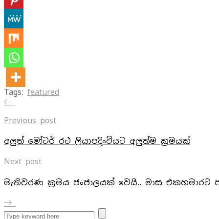
Tags:
featured
Previous post
අලුත් මෝටර් රථ ලියාපදිංචියට අලුත්ම ක්‍රමයක්
Next post
මැතිවරණ ක‍්‍රමය ජංජාලයක් වෙයි.. මාස එකහමාරට පස