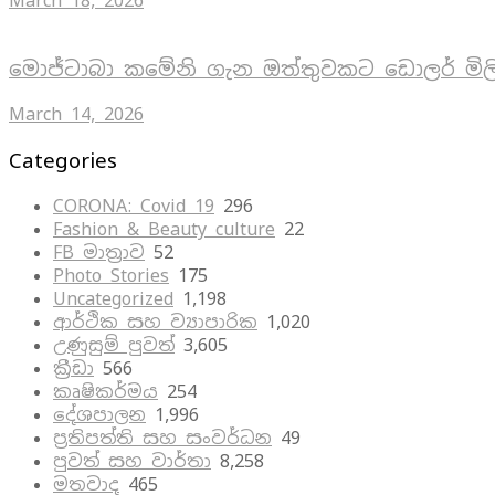
March 18, 2026
මොජ්ටාබා කමේනි ගැන ඔත්තුවකට ඩොලර් මිල
March 14, 2026
Categories
CORONA: Covid 19
296
Fashion & Beauty culture
22
FB මාත්‍රාව
52
Photo Stories
175
Uncategorized
1,198
ආර්ථික සහ ව්‍යාපාරික
1,020
උණුසුම් පුවත්
3,605
ක්‍රීඩා
566
කෘෂිකර්මය
254
දේශපාලන
1,996
ප්‍රතිපත්ති සහ සංවර්ධන
49
පුවත් සහ වාර්තා
8,258
මතවාද
465