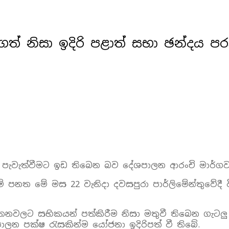
ත් නිසා ඉදිරි පළාත් සභා ඡන්දය ප
ම පැවැත්වීමට ඉඩ තිබෙන බව දේශපාලන ආරංචි මාර්ගවල
රීමේ පනත මේ මස 22 වැනිදා දවසපුරා පාර්ලිමේන්තුවේ
තනවලට සභිකයන් පත්කිරීම නිසා මතුවී තිබෙන ගැට
ාලන පක්ෂ රැසකින්ම යෝජනා ඉදිරිපත් වී තිබේ.