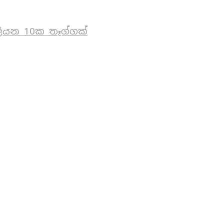
ියන 10ක තෑග්ගක්