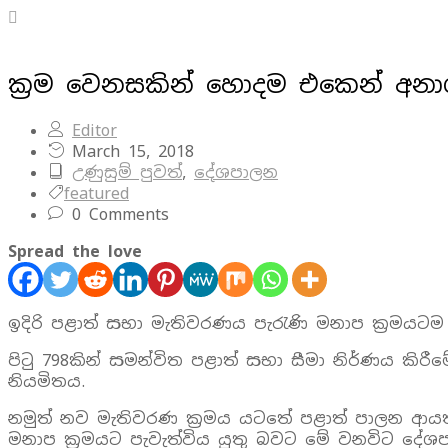
ක්‍රම වෙනසකින් හොදම එකෙන් අනාග
Editor
March 15, 2018
උණුසුම් පුවත්
,
දේශපාලන
featured
0 Comments
Spread the love
ඉදිරි පළාත් සභා මැතිවරණය පැරැණි මනාප ක්‍රමයට
පිටු 798කින් සමන්විත පළාත් සභා සීමා නිර්ණය කි
නියමිතය.
නමුත් නව මැතිවරණ ක්‍රමය යටතේ පළාත් පාලන ආය
මනාප ක්‍රමයට පැවැත්විය යුතු බවට මේ වනවිට දේශප