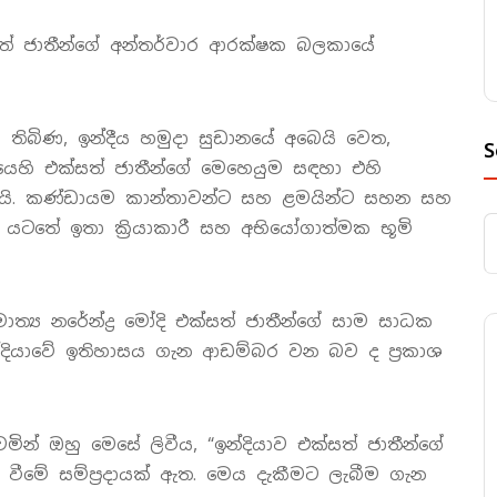
් ජාතීන්ගේ අන්තර්වාර ආරක්ෂක බලකායේ
ා තිබිණ, ඉන්දීය හමුදා සුඩානයේ අබෙයි වෙත,
S
ෙහි එක්සත් ජාතීන්ගේ මෙහෙයුම සඳහා එහි
යි. කණ්ඩායම කාන්තාවන්ට සහ ළමයින්ට සහන සහ
යටතේ ඉතා ක්‍රියාකාරී සහ අභියෝගාත්මක භූමි
ාමාත්‍ය නරේන්ද්‍ර මෝදි එක්සත් ජාතීන්ගේ සාම සාධක
න්දියාවේ ඉතිහාසය ගැන ආඩම්බර වන බව ද ප්‍රකාශ
ින් ඔහු මෙසේ ලිවීය, “ඉන්දියාව එක්සත් ජාතීන්ගේ
වීමේ සම්ප්‍රදායක් ඇත. මෙය දැකීමට ලැබීම ගැන