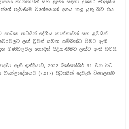
ාපයේ කාන්තාවන් සහ ළමුන් සඳහා දුෂ්කර මානුෂීය
ඔවුන්ගේ පැමිණීම විශේෂයෙන් අගය කළ යුතු බව එය
ාම සාධක භටයින් දේශීය කාන්තාවන් සහ ළමයින්
අතවරවලට ලක් වූවන් සමඟ සම්බන්ධ වීමට ඇති
දූත මණ්ඩලවල හොඳින් පිළිගැනීමට ලක්ව ඇති බවයි.
ොදවා ඇති ඉන්දියාව, 2022 ඔක්තෝබර් 31 වන විට
බංග්ලාදේශයට (7,017) පිටුපසින් දෙවැනි විශාලතම