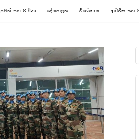
පුවත් සහ වාර්තා
දේශපාලන
විශේෂාංග
ආර්ථික සහ ව්