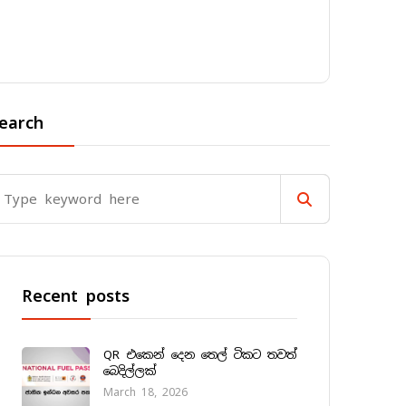
earch
Recent posts
QR එකෙන් දෙන තෙල් ටිකට තවත්
බෙදිල්ලක්
March 18, 2026