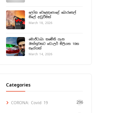
ලෝක වෙළෙඳපොළේ බොරතෙල්
මිලේ අඩුවීමක්
March 18, 2026
මොජ්ටාබා කමේනි ගැන
ඔත්තුවකට ඩොලර් මිලියන 10ක
තෑග්ගක්
March 14, 2026
Categories
296
CORONA: Covid 19