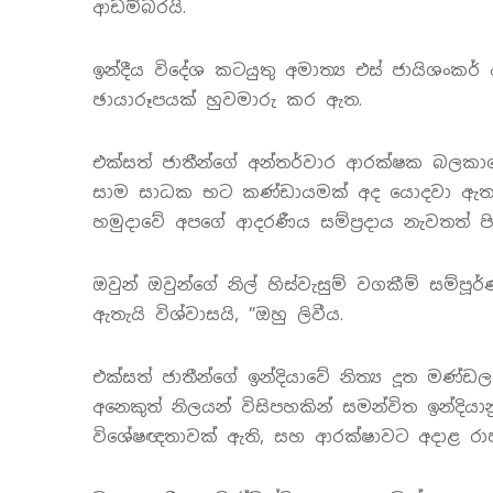
ආඩම්බරයි.
ඉන්දීය විදේශ කටයුතු අමාත්‍ය එස් ජායිශංකර්
ඡායාරූපයක් හුවමාරු කර ඇත.
එක්සත් ජාතීන්ගේ අන්තර්වාර ආරක්ෂක බලකා
සාම සාධක භට කණ්ඩායමක් අද යොදවා ඇත. ස
හමුදාවේ අපගේ ආදරණීය සම්ප්‍රදාය නැවතත් පිළ
ඔවුන් ඔවුන්ගේ නිල් හිස්වැසුම් වගකීම් සම්
ඇතැයි විශ්වාසයි, ”ඔහු ලිවීය.
එක්සත් ජාතීන්ගේ ඉන්දියාවේ නිත්‍ය දූත මණ්ඩ
අනෙකුත් නිලයන් විසිපහකින් සමන්විත ඉන්දියා
විශේෂඥතාවක් ඇති, සහ ආරක්ෂාවට අදාළ රාජ