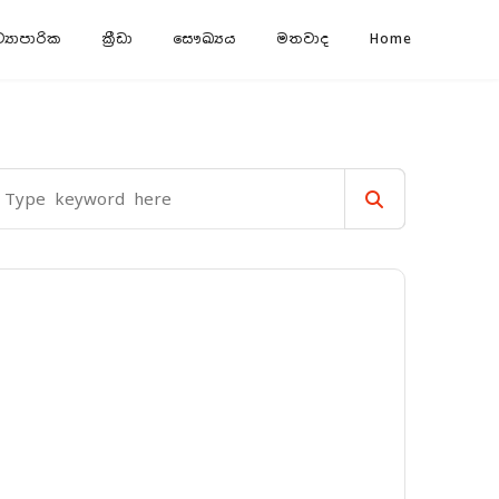
‍යාපාරික
ක්‍රීඩා
සෞඛ්‍යය
මතවාද
Home