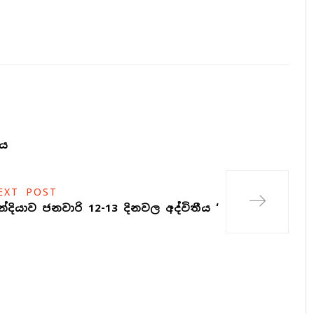
ලය
EXT POST
න්දියාව ජනවාරි 12-13 දිනවල අද්විතීය ‘