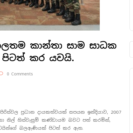
ිශාලතම කාන්තා සාම සාධක
පිටත් කර යවයි.
0 Comments
ිරිස්වල ප්‍රධාන දායකත්වයක් සපයන ඉන්දියාව, 2007
ා නිල් හිස්වැසුම් කණ්ඩායම බවට පත් කරමින්,
යින්ගේ බලඇණියක් පිටත් කර ඇත.