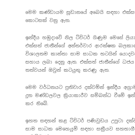
මෙම කණ්ඩායම සූඩානයේ අබෙයි සඳහා එක්සත
කොටසක් වනු ඇත.
ඉන්දීය හමුදාවේ නිල ට්විටර් ගිණුම මෙසේ ලිය
එක්සත් ජාතීන්ගේ අන්තර්වාර ආරක්ෂක බලකාය
විශාලතම කාන්තා සාම සාධක භටයින් යොදව
සහාය ලබා දෙනු ඇත. එක්සත් ජාතීන්ගේ ධජය 
තත්වයන් ඔවුන් කටයුතු කරණු ඇත.
මෙම වර්ධනයට ප්‍රතිචාර දක්වමින් ඉන්දීය අග්‍ර
දූත මණ්ඩලවල ක්‍රියාකාරීව සම්බන්ධ වීමේ ඉ
කර තිබේ.
ඉහත සඳහන් කළ ට්විටර් පණිවුඩය උපුටා දක්වම
සාම සාධක මෙහෙයුම් සඳහා සක්‍රීයව සහභාගී 