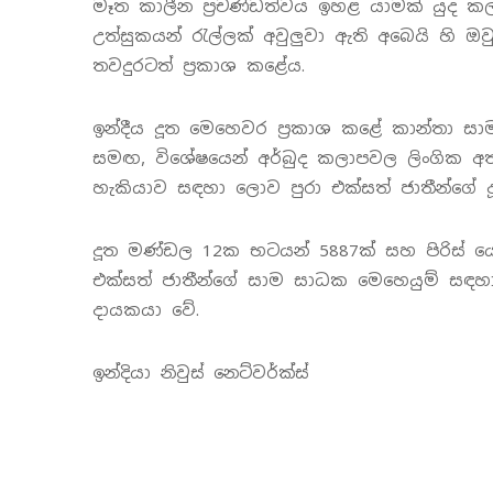
මෑත කාලීන ප්‍රචණ්ඩත්වය ඉහළ යාමක් යුද කල
උත්සුකයන් රැල්ලක් අවුලුවා ඇති අබෙයි හි 
තවදුරටත් ප්‍රකාශ කළේය.
ඉන්දීය දූත මෙහෙවර ප්‍රකාශ කළේ කාන්තා ස
සමඟ, විශේෂයෙන් අර්බුද කලාපවල ලිංගික 
හැකියාව සඳහා ලොව පුරා එක්සත් ජාතීන්ගේ 
දූත මණ්ඩල 12ක භටයන් 5887ක් සහ පිරිස් ය
එක්සත් ජාතීන්ගේ සාම සාධක මෙහෙයුම් සඳහා 
දායකයා වේ.
ඉන්දියා නිවුස් නෙට්වර්ක්ස්