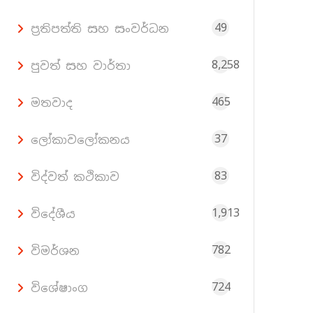
49
ප්‍රතිපත්ති සහ සංවර්ධන
8,258
පුවත් සහ වාර්තා
465
මතවාද
37
ලෝකාවලෝකනය
83
විද්වත් කථිකාව
1,913
විදේශීය
782
විමර්ශන
724
විශේෂාංග