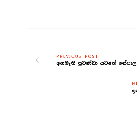
PREVIOUS POST
අගමැති ප්‍රචණ්ඩා යටතේ නේපා
N
ඉ