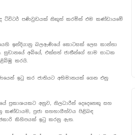
 ද ට්විටර් පණිවුඩයක් නිකුත් කරමින් එම කණ්ඩායමේ
යෙහි ඉන්දියානු බලඇණියේ කොටසක් ලෙස කාන්තා
ුඩානයේ අබියේ, එක්සත් ජාතීන්ගේ සාම සාධක
ිබිඹු කරයි.
පූර්ණයෙන් ඉටු කර ජාතියට අභිමානයක් ගෙන එනු
ලයේ ප්‍රකාශයකට අනුව, නිලධාරීන් දෙදෙනෙකු සහ
නු කණ්ඩායම, ප්‍රජා සහභාගීත්වය පිළිබඳ
කාරි කිහිපයක් ඉටු කරනු ඇත.