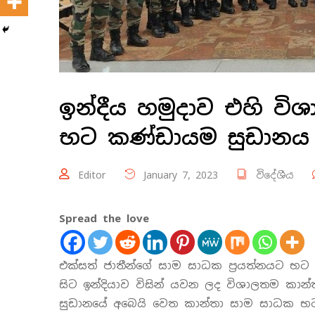
ඉන්දීය හමුදාව එහි ව
භට කණ්ඩායම සුඩානය 
Editor
January 7, 2023
විදේශීය
Spread the love
එක්සත් ජාතීන්ගේ සාම සාධක ප්‍රයත්නයට භට ප
සිට ඉන්දියාව විසින් යවන ලද විශාලතම කාන්ත
සුඩානයේ අබෙයි වෙත කාන්තා සාම සාධක භට