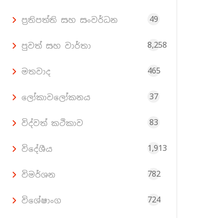
49
ප්‍රතිපත්ති සහ සංවර්ධන
8,258
පුවත් සහ වාර්තා
465
මතවාද
37
ලෝකාවලෝකනය
83
විද්වත් කථිකාව
1,913
විදේශීය
782
විමර්ශන
724
විශේෂාංග