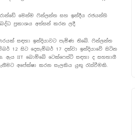
-රොන්ඩේ මෙන්ම ෆින්ලන්ත සහ ඉන්දීය රජයන්හි
ද්ධ ප්‍රකාශය අත්සන් කරන ලදී.
චාරයක් සඳහා ඉන්දියාවට පැමිණ තිබේ. ෆින්ලන්ත
ර් 12 සිට දෙසැම්බර් 17 දක්වා ඉන්දියාවේ සිටින
ඇත. ඇය IIT බොම්බේ ටෙක්ෆෙස්ට් සඳහා ද සහභාගී
ීමට අපේක්ෂා කරන සැලකිය යුතු රැස්වීමකි.