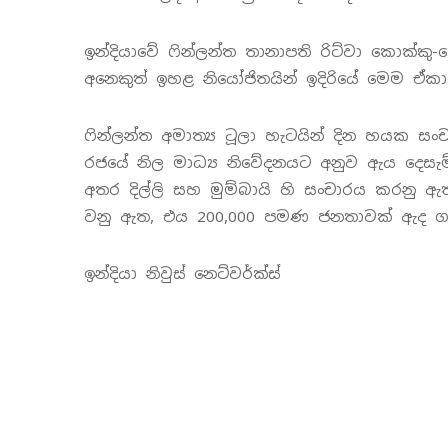
ඉන්දියාවේ ෆින්ලන්ත තානාපති රිට්වා කොක්කු
අනෙකුත් ඉහළ නියෝජිතයින් ඉදිරියේ මෙම ඒකාබ
ෆින්ලන්ත අමාත්‍ය ටූලා හැටයින් දින හයක සං
රජයේ නිල මාධ්‍ය නිවේදනයට අනුව ඇය දෙසැම්බ
අතර දිල්ලි සහ මුම්බායි හි සංචාරය කරනු 
වනු ඇත, එය 200,000 පමණ ජනතාවක් ඇද ගැන
ඉන්දියා නිවුස් නෙට්වර්ක්ස්