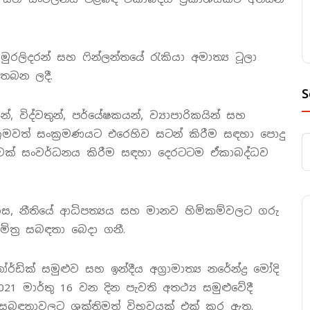
ී මුරලිදරන් සහ ෆින්ලන්තයේ රැකියා අමාත්‍ය ටූලා
 තබන ලදී.
S
්, විද්වතුන්, පර්යේෂකයන්, ව්‍යාපාරිකයින් සහ
රමවත් සංක්‍රමණයට එරෙහිව සටන් කිරීම සඳහා පොදු
ුවක් සංවර්ධනය කිරීම සඳහා දෙරටටම ඒකාබද්ධව
නිදහස, නීතියේ ආධිපත්‍යය සහ මානව හිමිකම්වලට ගරු
ත්‍ර සබඳතා බෙදා ගනී.
ඩික් සමුළුව සහ ඉන්දීය අග්‍රාමාත්‍ය නරේන්ද්‍ර මෝදි
2021 මාර්තු 16 වන දින පැවති අතථ්‍ය සමුළුවේදී
්වික සබඳතාවලට ශක්තිමත් විභවයක් එක් කර ඇත.