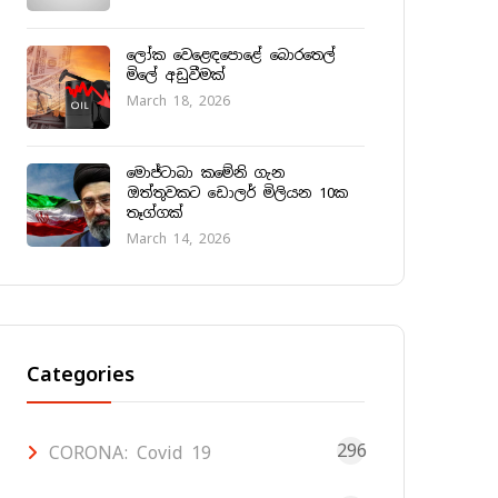
ලෝක වෙළෙඳපොළේ බොරතෙල්
මිලේ අඩුවීමක්
March 18, 2026
මොජ්ටාබා කමේනි ගැන
ඔත්තුවකට ඩොලර් මිලියන 10ක
තෑග්ගක්
March 14, 2026
Categories
296
CORONA: Covid 19