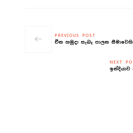
PREVIOUS POST
චීන හමුදා සැබෑ පාලන සීමාවෙහ
NEXT PO
ඉන්දියා