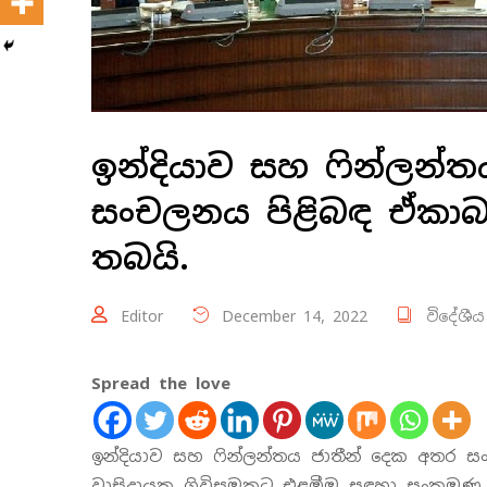
ඉන්දියාව සහ ෆින්ලන්
සංචලනය පිළිබඳ ඒකාබද්
තබයි.
Editor
December 14, 2022
විදේශීය
Spread the love
ඉන්දියාව සහ ෆින්ලන්තය ජාතීන් දෙක අතර ස
වාසිදායක ගිවිසුමකට එළඹීම සඳහා සංක්‍රමණ