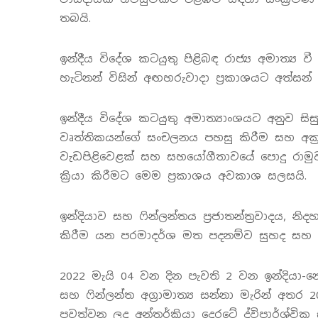
තබයි.
ඉන්දීය විදේශ කටයුතු පිළිබඳ රාජ්‍ය අමාත්‍ය ව
හැටිනන් විසින් අඟහරුවාදා ප්‍රකාශයට අත්සන්
ඉන්දීය විදේශ කටයුතු අමාත්‍යාංශයට අනුව සිසුන
වෘත්තිකයන්ගේ සංචලනය පහසු කිරීම සහ අක්‍
වැඩපිළිවෙළක් සහ සහයෝගීතාවයේ පොදු රාම
ක්‍රියා කිරීමට මෙම ප්‍රකාශය අවකාශ සලසයි.
ඉන්දියාව සහ ෆින්ලන්තය ප්‍රජාතන්ත්‍රවාදය, 
කිරීම යන පරමාදර්ශ මත පදනම්ව සුහද සහ මි
2022 මැයි 04 වන දින පැවති 2 වන ඉන්දියා-නෝර්
සහ ෆින්ලන්ත අග්‍රාමාත්‍ය සන්නා මැරින් අතර 
පවත්වන ලද අන්තර්ක්‍රියා දෙරටේ ද්විපාර්ශ