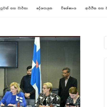
පුවත් සහ වාර්තා
දේශපාලන
විශේෂාංග
ආර්ථික සහ ව්