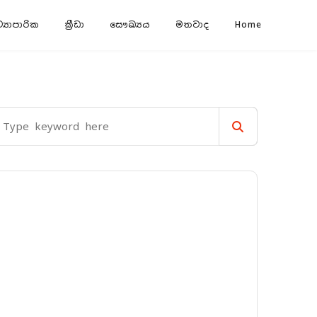
‍යාපාරික
ක්‍රීඩා
සෞඛ්‍යය
මතවාද
Home