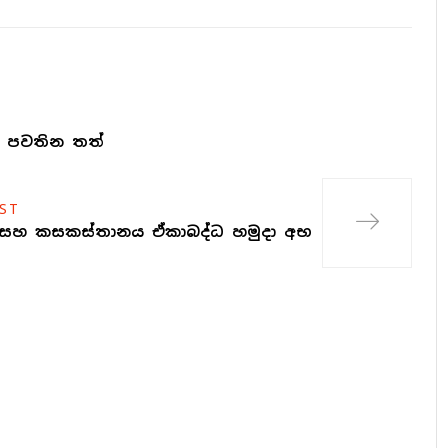
ි පවතින තත්
ST
ව සහ කසකස්තානය ඒකාබද්ධ හමුදා අභ