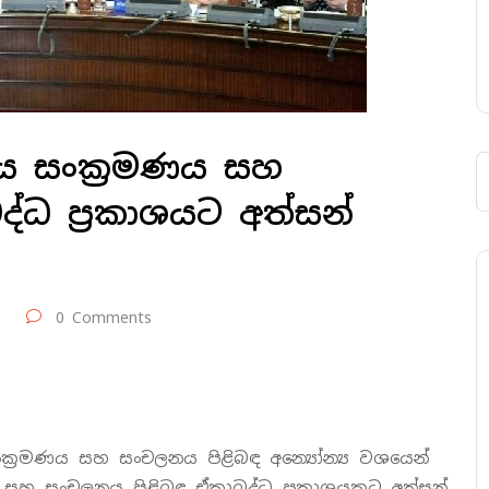
තය සංක්‍රමණය සහ
ධ ප්‍රකාශයට අත්සන්
0 Comments
ංක්‍රමණය සහ සංචලනය පිළිබඳ අන්‍යෝන්‍ය වශයෙන්
 සහ සංචලනය පිළිබඳ ඒකාබද්ධ ප්‍රකාශයකට අත්සන්