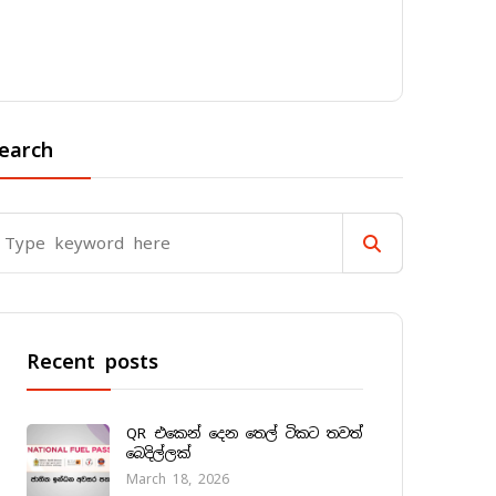
earch
Recent posts
QR එකෙන් දෙන තෙල් ටිකට තවත්
බෙදිල්ලක්
March 18, 2026