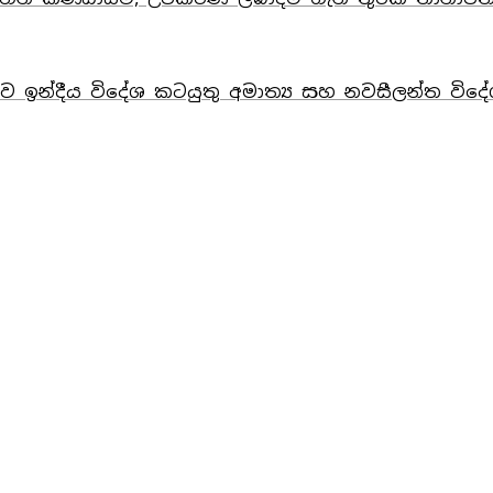
ඳව ඉන්දීය විදේශ කටයුතු අමාත්‍ය සහ නවසීලන්ත විදේ