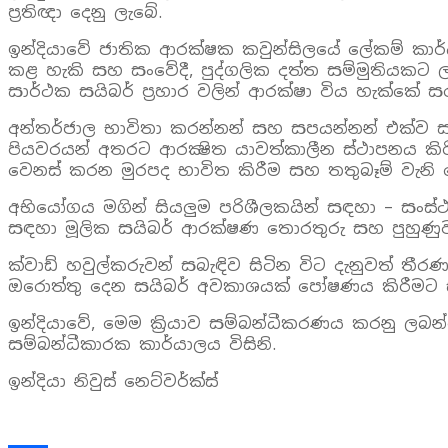
ප්‍රතිඥා දෙනු ලැබේ.
ඉන්දියාවේ ජාතික ආරක්ෂක කවුන්සිලයේ ලේකම් කාර්
කළ හැකි සහ සංවේදී, පුද්ගලික දත්ත සම්මුතියක
සාර්ථක සයිබර් ප්‍රහාර වලින් ආරක්ෂා විය හැක්කේ සරල
අන්තර්ජාල භාවිතා කරන්නන් සහ සපයන්නන් එක්ව සය
පියවරයන් අතරට ආරක්‍ෂිත යාවත්කාලීන ස්ථාපනය කිරී
වෙනස් කරන මුරපද භාවිත කිරීම සහ තතුබෑම් වැනි 
අභියෝගය මගින් සියලුම පරිශීලකයින් සඳහා – සංස්ථා ස
සඳහා මූලික සයිබර් ආරක්ෂණ තොරතුරු සහ පුහුණුව ව
ක්වාඩ් හවුල්කරුවන් සබැඳිව සිටින විට දැනුවත් ත
ඔරොත්තු දෙන සයිබර් අවකාශයක් පෝෂණය කිරීමට ස්මා
ඉන්දියාවේ, මෙම ක්‍රියාව සම්බන්ධීකරණය කරනු ල
සම්බන්ධීකාරක කාර්යාලය විසිනි.
ඉන්දියා නිවුස් නෙට්වර්ක්ස්