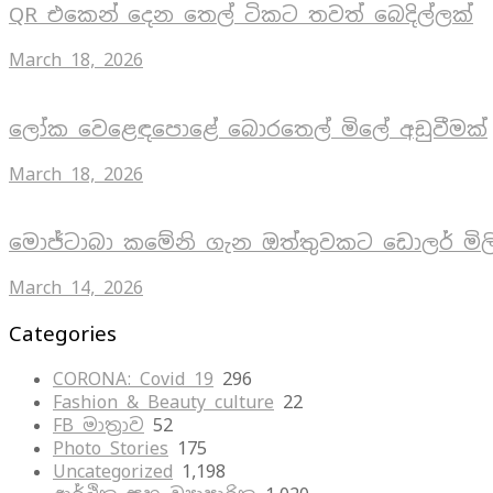
QR එකෙන් දෙන තෙල් ටිකට තවත් බෙදිල්ලක්
March 18, 2026
ලෝක වෙළෙඳපොළේ බොරතෙල් මිලේ අඩුවීමක්
March 18, 2026
මොජ්ටාබා කමේනි ගැන ඔත්තුවකට ඩොලර් මිල
March 14, 2026
Categories
CORONA: Covid 19
296
Fashion & Beauty culture
22
FB මාත්‍රාව
52
Photo Stories
175
Uncategorized
1,198