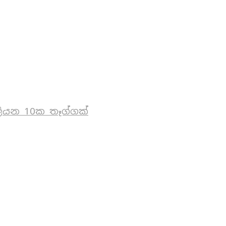
ියන 10ක තෑග්ගක්