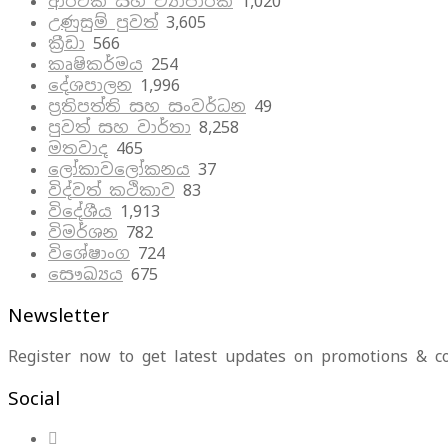
ආර්ථික සහ ව්‍යාපාරික
1,020
උණුසුම් පුවත්
3,605
ක්‍රීඩා
566
කෘෂිකර්මය
254
දේශපාලන
1,996
ප්‍රතිපත්ති සහ සංවර්ධන
49
පුවත් සහ වාර්තා
8,258
මතවාද
465
ලෝකාවලෝකනය
37
විද්වත් කථිකාව
83
විදේශීය
1,913
විමර්ශන
782
විශේෂාංග
724
සෞඛ්‍යය
675
Newsletter
Register now to get latest updates on promotions & c
Social