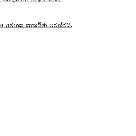
ශ අමාත්‍ය සාකච්ඡා පවත්වයි.