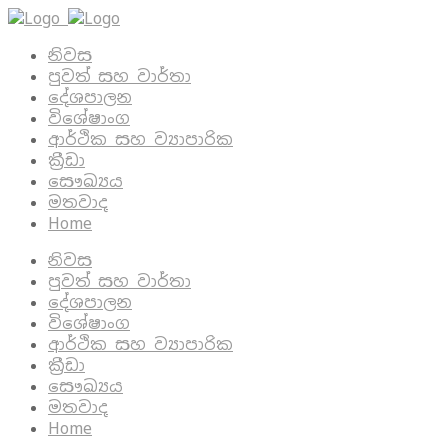
නිවස
පුවත් සහ වාර්තා
දේශපාලන
විශේෂාංග
ආර්ථික සහ ව්‍යාපාරික
ක්‍රීඩා
සෞඛ්‍යය
මතවාද
Home
නිවස
පුවත් සහ වාර්තා
දේශපාලන
විශේෂාංග
ආර්ථික සහ ව්‍යාපාරික
ක්‍රීඩා
සෞඛ්‍යය
මතවාද
Home