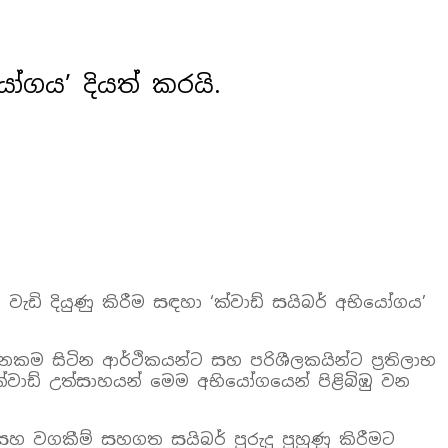
යෝගය’ දියත් කරයි.
වැඩි දියුණු කිරීම සඳහා ‘ක්වාඩ් සයිබර් අභියෝගය’
නකම සිටින ආර්ථිකයන්ට සහ පරිශීලකයින්ට ප්‍රතිලාභ
වාඩ් උත්සාහයන් මෙම අභියෝගයෙන් පිළිබිඹු වන
හ වගකීම් සහගත සයිබර් පුරුදු පුහුණු කිරීමට