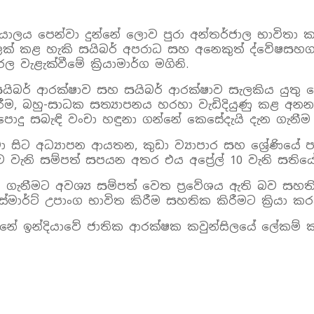
යාලය පෙන්වා දුන්නේ ලොව පුරා අන්තර්ජාල භාවිතා ක
ට ලක් කළ හැකි සයිබර් අපරාධ සහ අනෙකුත් ද්වේෂ
 වැළැක්වීමේ ක්‍රියාමාර්ග මගිනි.
ිබර් ආරක්ෂාව සහ සයිබර් ආරක්ෂාව සැලකිය යුතු ලෙ
ම, බහු-සාධක සත්‍යාපනය හරහා වැඩිදියුණු කළ අනන්‍යත
පොදු සබැඳි වංචා හඳුනා ගන්නේ කෙසේදැයි දැන ගැනීම
ිට අධ්‍යාපන ආයතන, කුඩා ව්‍යාපාර සහ ශ්‍රේණියේ පාසල
ැනි සම්පත් සපයන අතර එය අප්‍රේල් 10 වැනි සතියේ ස
ීරණ ගැනීමට අවශ්‍ය සම්පත් වෙත ප්‍රවේශය ඇති බව ස
ර්ට් උපාංග භාවිත කිරීම සහතික කිරීමට ක්‍රියා කරය
බන්නේ ඉන්දියාවේ ජාතික ආරක්ෂක කවුන්සිලයේ ලේකම