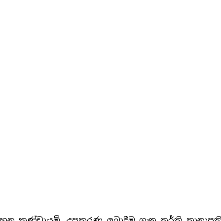
සහන කණ්ඩායම්, උපකරණ ලබාදීම ගැන තුර්කි තානාපති 