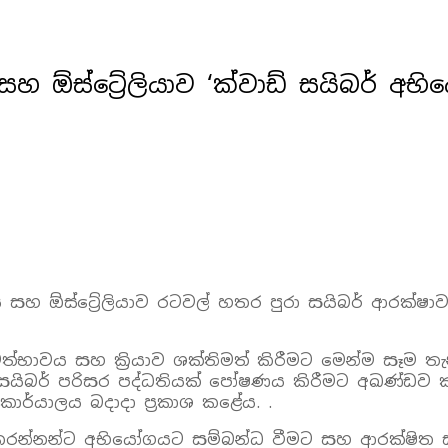
 ඕස්ට්‍රේලියාව ‘ක්වාඩ් සයිබර් අභි
 සහ ඕස්ට්‍රේලියාව රටවල් හතර පුරා සයිබර් ආරක්ෂාව 
ත්භාවය සහ ක්‍රියාව ශක්තිමත් කිරීමට මෙන්ම සෑම තැ
යිබර් පරිසර පද්ධතියක් පෝෂණය කිරීමට අඛණ්ඩව ක්
ර්යාලය බදාදා ප්‍රකාශ කළේය. .
ා කරන්නන්ට අභියෝගයට සම්බන්ධ වීමට සහ ආරක්ෂිත ස