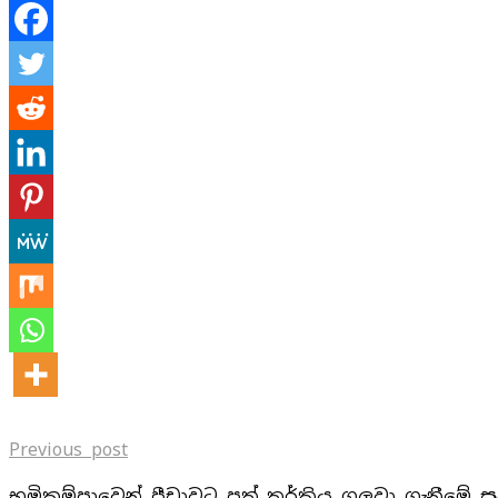
Previous post
භූමිකම්පාවෙන් පීඩාවට පත් තුර්කිය ගලවා ගැනීමේ 