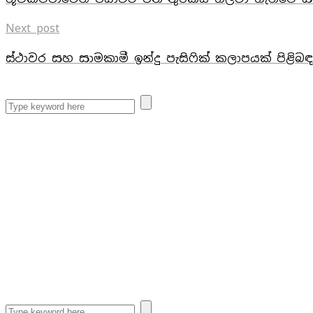
Next post
ස්ථාවර සහ සාමකාමී ඉන්දු පැසිෆික් කලාපයක් පිළිබ