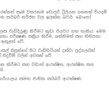
රන්නන් සෑම වසරකම ඩොලර් ට්‍රිලියන ගනනක් වියදම්
සහගත සයිබර් තර්ජන වල ඉලක්ක බවයි. බොහෝ
ස වැඩිදියුණු කිරීමට කුඩා පියවර ගත හැකිය. මෙම
ා පරීක්‍ෂණ සක්‍රීය කිරීම, ශක්තිමත් සහ නිතිපතා
 ඇතුළත් වේ.
් සිසුන්ගේ සිට වැඩිහිටියන් දක්වා පුද්ගලයින්
ිදුවීම් වලින් අවසන් වේ.
හතික කිරීමට සහ වඩාත් ආරක්ෂිත, ආරක්ෂිත සහ
ි.
් කාර්යාලය සමඟ ජාතික සයිබර් ආරක්ෂණ