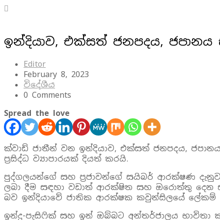
ඉන්දියාව, එක්සත් ජනපදය, ජපානය සහ
Editor
February 8, 2023
විදේශීය
0 Comments
Spread the love
ක්වාඩ් ජාතීන් වන ඉන්දියාව, එක්සත් ජනපදය, ජපානය
ප්‍රසිද්ධ ව්‍යාපාරයක් දියත් කරයි.
පුද්ගලයන්ගේ සහ ප්‍රජාවන්ගේ සයිබර් ආරක්ෂණ දැනුව
ලබා දීම සඳහා වඩාත් ආරක්ෂිත සහ ඔරොත්තු දෙන ස
බව ඉන්දියාවේ ජාතික ආරක්ෂක කවුන්සිලයේ ලේකම් කා
ඉන්දු-පැසිෆික් සහ ඉන් ඔබ්බට අන්තර්ජාලය භාවිත