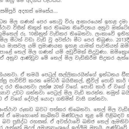
න් ඔහු මේ අදහස් පැවසීය.
සම්පූර් අදහස් මෙසේය….
ටේ ඉන්ධන මිල ගණන් පෙර නොවූ විරූ ආකාරයෙන් ඉහළ ද
විසින් නිකුත් කර තිබෙන නිවේදනය අනුව ඔක්ටේන් 92 පෙ
නුත් භුමිතෙල් රු. 10කිනුත් වැඩිකර තිබෙනවා. ලංකාවේ ඉ
ීටත් වඩා වැඩි වූ අවස්ථා මීට පෙර තිබුණා. 2013දී
ය මාසවල යම් ප්‍රමාණයක ඉහළ යාමක් පැවතියත් ඔමික්
 තෙල් මිල ගණන් යම් අඩුවීමක් සිදුවුණා. ඔමික්‍රො
 ඒ අනුව ආණ්ඩුව මේ තෙල් මිල වැඩිකිරීම සිදුකර ඇ
ක් කියනවා. ඒ තමයි පෙට්‍රල් සල්ලිකාරයින්ගේ ඉන්ධනය ඩ
ාවිච්චි කරන මෝටර් බයිසිකල්, ත්‍රීවිල් පොඩි කාර් තිබ
රෝද රථ තියෙනවා ලක්ෂ 20ක් වගේ. පොඩි කාර් ඒ වගේ ප
‍යාව උඩට ගන්නවා පෙට්‍රල් මිල වැඩි කරන්න. නමුත් බයිස
ව ඒ වගේ දේවල් යොදා ගනිමින් වාසි ගන්නවා.
ස්ථාව රූකඩ බවට පත්කර තිබෙනවා. තෙල් මිල වැඩිකි
ුත් ඒ මොහොතේ කැබිනට් මණ්ඩලය තුළ මේ පිළිබඳව සාකච්
් බව ප්‍රසිද්ධ රහසක්. ඒ අවස්ථාවේ ඛනිජ තෙල් ඇමතිව
ීම කර ඇත්තේ මුදල් අමාත්‍යාංශයේ ඉල්ලීම මතයි. ආණ්ඩු