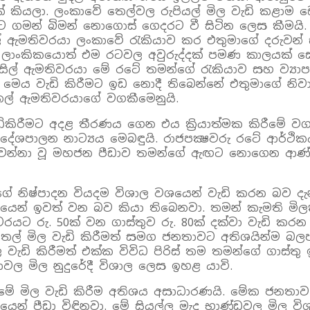
් කියලා. ලංකාවේ තෙල්වල රුපියල් මිල වැඩි කළා
න්ට ගමන් බිමන් නොගොස් ගෙදරට වී සිටින ලෙස කීමයි
මුදල් ඇමතිවරයා ලංකාවේ රැකියාව කර එතුමාගේ දරුව
්‍රී ලාංකිකයොත් එම රටවල අවුරුද්දක් පමණ කාලයක් 
ල් ඇමතිවරයා මේ රටේ තමන්ගේ රැකියාව සහ ව්‍යාපාර
ය වැඩි කිරීමට ඉඩ නොදී තිබෙන්නේ එතුමාගේ නිවාඩුව
ල් ඇමතිවරයාගේ වගකීමෙනුයි.
 වැඩිකිරීමට අදළ තීරණය ගෙන එය ක්‍රියාත්මක කිරී
පස දේශපාලන නාට්‍යය මෙබඳුයි. රාජපක්‍ෂවරු රටේ ආර්
වෙන්නා වූ මහජන පීඩාව තමන්ගේ ඇඟට නොගෙන ආණ්ඩුව
ගේ නිෂ්පාදන වියදම විශාල වශයෙන් වැඩි කරන බව ද
ෙන් ඉවත් වන බව කියා තිබෙනවා. තමන් කැමති මිලකට
රයට රු. 50ක් වන ගාස්තුව රු. 80ක් දක්වා වැඩි කරන
ේ තෙල් මිල වැඩි කිරීමත් සමග ජනතාවට අතිශයින්ම බ
 වැඩි කිරීමත් එක්ක විවිධ පිරිස් තම තමන්ගේ ගාස්තු 
ල මිල නුදුරේදී විශාල ලෙස ඉහළ යාවි.
 මේ මිල වැඩි කිරීම අතිශය අසාධාරණයි. මේක ජනතා
ඒවායෙන් පීඩා විඳිනවා. මේ සියල්ල මැද භාණ්ඩවල මි