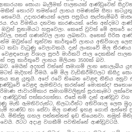
ු ආකාරයක සොයා බැලීමක් පාලනයක් ආණ්ඩුවෙන් සිදුව
ැකීමකින් තොරව තමන්ගේ ලාභය පමණක්ම සිතා කටයුත
 නෙවෙයි. උදාහරණයක් ලෙස පසුගිය සැප්තැම්බර් මාසය
ය විමතිය දනවන කාරණයක්. පේන අන්දමට ආණ්ඩුව දුප්
ැහැ. ඔවුන් සුනාමියට හසුවෙලා. කෙසේ වුවත් මේ අත
්වල, පනස් ගණන්වල ලාභ ලබනවා. අනෙක් පිරිස ආණ්
සින්ම ඔවුන්ගේ තුන්වන කාර්තුවේ ලාභය අතිවිශාල ලෙ
රට කඩා වැටුණු වෙලාවකයි. දැන් ලංකාවේ මිල තීරණය
ළඳපොළ විශාල සුපර් මාර්කට් ජාල දෙකකින් පාලනය ව
 පසු කාර්තුවේ ලාභය මිලියන 3500ක් බව.
 බව. මෙයින් අදහස් වන්නේ සමාගම් ලාභ නොලැබිය යු
ටත් මැදිහත් වීමයි. මේ මිල වැඩිකිරීම්වලට කිසිදු 
ාලනය කළ යුතුයි. අපේ රටේ තිබෙන වෙළඳ නීතිය අනුව 
ආණ්ඩුවේ වෙළඳ ඇමතිවරු කරන්නේ මොකක්ද? සතොසෙන
ිමාණ ජාවාරම්කාර සමාගම්වලිනුත් සූරාකෑමට ලක්වෙන
ආණ්ඩුවක් පත්කරගත්තා. එසේ නම් දැන් ආණ්ඩුව වග
වුණු මැති ඇමතිවරුන්ට, නිලධාරීන්ට අතිවිශාල ලෙස ම
ම් භාණ්ඩ හා සේවා මිල ගණන් ඉහළ ගොස් ඇත්තේ ප්‍
ිනිස්සු ගහල පන්නන්නත් ඉඩ තියෙනවා. නමුත් මිනිසුන්
ෙයි. ඊටට අදාළ වගකීම් පවතින්නේ ආණ්ඩුවටයි.