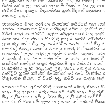
අද කැබිනට් මාධ්‍ය ප්‍රකාශකවරයා පහුගිය ආණ්ඩුවේ ම
විසින් කරන ලද සමහර සමාගම් විසින් කරන ලද අපර
වැඩිකිරීමට අදාලව විද්‍යාත්මක ක්‍රමවේදයක් සැකසී
නොකළ යුතුයි.
ජාත්‍යන්තර මූල්‍ය අරමුදල කියන්නේ මිනිස්සුන් කළ
දෙන්න. ජාත්‍යන්තර මූල්‍ය අරමුදලේ වෙන විද්‍යාවක් න
ඛනිජ තෙල් සංස්ථාවට. ලෝක වෙළඳපොළේ මිල අනුව තෙ
කියන්නේ. ඒවා ජනතා හිතවාදී සූත්‍ර නෙවෙයි. අධිරාජ
ලාබ බලාගන්න මිල සූත්‍රයක් තිබිය යුතුයි. නමුත් ම
දෙවොල් තියලා කියන්න තියෙන බොරු ඔක්කොමත් කිය
ජාත්‍යන්තර මූල්‍ය අරමුදල පැත්තට යන්න හදනවා වෙන
තියෙන්නේ. හොරකම පමණක්ම නෙවෙයි. හොරකම විතරක් 
සංස්ථාව ආණ්ඩුව සතුව තිබුණනම් අද රත්තරං වගේ මිල
ජාත්‍යන්තර මූල්‍ය අරමුදලේ ලණු කෑවා. කොළඹ වරාය
ආණ්ඩුව හුස්ම ගනිමින් තිබෙන්නේ මේ රටේ වෘත්තීය 
විකුණන්න කියලා. ඒ වගේ ලණු තමයි මේ පාලක කල්ලි 
පොහොට්ටුවේ අවස්ථාවාදී නායකයෝ බොරු කියලා බ
තෙල් මිල අඩුවෙන වෙලාවක මේ රටේ තෙල් මිල වැඩි
මිල වැඩිවෙනවා. මේ ඉන්ධන මිල වැඩි කිරීම පාවිච
දෙනවා. ඒ නිසා මේ ඇමතිවරු කියන්නේ පඹයෝ ටිකක් 