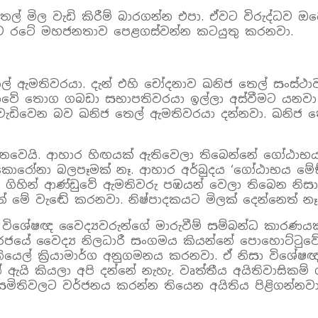
 මිල වැඩි කිරීම් බාරගන්න එපා. ඒවට විරුද්ධව ඔ
ිව රටේ මහජනතාව පෙළගස්වන්න කටයුතු කරනවා.
ෙල් ඇමතිවරයා. දැන් එහි චෝදනාව ඛනිජ තෙල් සංස
වේ තොග ගබඩා සභාපතිවරයා ඉල්ලා අස්වීමට යනවා වෙන
 වැඩිවෙන බව ඛනිජ තෙල් ඇමතිවරයා දන්නවා. ඛනිජ ත
 නෙවෙයි. ආහාර හිඟයක් ඇතිවෙලා තිබෙන්නේ ගෝඨාභ
ට කොරෝනා බලපෑමක් නෑ. ආහාර අර්බුදය ‘ගෝඨාභය මේ
 ගිහින් ආණ්ඩුවේ ඇමතිවරු පඹයන් වෙලා තිබෙන නිසා ඩ
මේ වැඬේ කරනවා. නිෂ්පාදකයට මිලක් දෙන්නෙත් නෑ
විශේෂඥ වෛද්‍යවරුන්ගේ මාරුවීම් සම්බන්ධ කාරණයක
. රජයේ වෛද්‍ය නිලධාරී සංගමය කියන්නේ පොහොට්ටුව
නියෙල් ක්‍රියාමාර්ග අනුගමනය කරනවා. ඒ නිසා විශේ
ඇයි කියලා අපි දන්නේ නැහැ. වෘත්තීය අයිතිවාසිකම්
 සමිතිවලට වර්ජනය කරන්න තියෙන අයිතිය පිළිගන්නවා