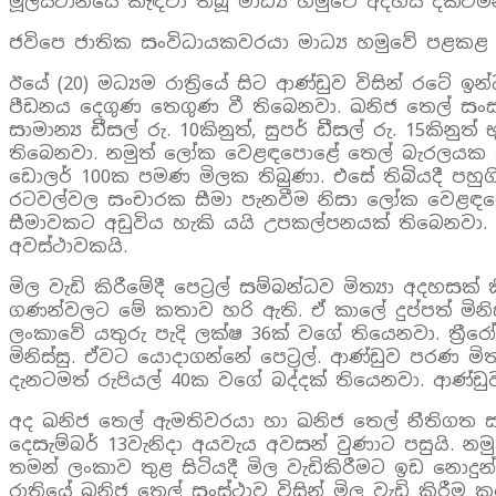
මූලස්ථානයේ කැඳවා තිබූ මාධ්‍ය හමුවේ අදහස් දක්වමි
ජවිපෙ ජාතික සංවිධායකවරයා මාධ්‍ය හමුවේ පළකළ 
ඊයේ (20) මධ්‍යම රාත්‍රියේ සිට ආණ්ඩුව විසින් ර
පීඩනය දෙගුණ තෙගුණ වී තිබෙනවා. ඛනිජ තෙල් සංස්ථාව 
සාමාන්‍ය ඩීසල් රු. 10කිනුත්, සුපර් ඩීසල් රු. 15කි
තිබෙනවා. නමුත් ලෝක වෙළඳපොළේ තෙල් බැරලයක මිල ම
ඩොලර් 100ක පමණ මිලක තිබුණා. එසේ තිබියදී පහුගි
රටවල්වල සංචාරක සීමා පැනවීම නිසා ලෝක වෙළඳපොළේ
සීමාවකට අඩුවිය හැකි යයි උපකල්පනයක් තිබෙනවා.
අවස්ථාවකයි.
මිල වැඩි කිරීමේදී පෙට්‍රල් සම්බන්ධව මිත්‍යා අදහස
ගණන්වලට මේ කතාව හරි ඇති. ඒ කාලේ දුප්පත් මිනිස්සු ප
ලංකාවේ යතුරු පැදි ලක්ෂ 36ක් වගේ තියෙනවා. ත්‍රී
මිනිස්සු. ඒවට යොදාගන්නේ පෙට්‍රල්. ආණ්ඩුව පරණ මිත්
දැනටමත් රුපියල් 40ක වගේ බද්දක් තියෙනවා. ආණ්ඩු
අද ඛනිජ තෙල් ඇමතිවරයා හා ඛනිජ තෙල් නීතිගත සං
දෙසැම්බර් 13වැනිදා අයවැය අවසන් වුණාට පසුයි. නම
තමන් ලංකාව තුළ සිටියදී මිල වැඩිකිරීමට ඉඩ නොදුන
රාත්‍රියේ ඛනිජ තෙල් සංස්ථාව විසින් මිල වැඩි කිර