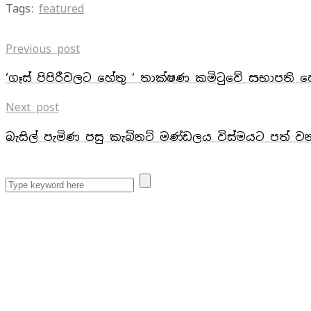
Tags:
featured
Previous post
‘ගෑස් පිපිරීවලට හේතු ‘ තාක්ෂණ කමිටුවේ සභාපති 
Next post
බැසිල් පැමිණ පසු කැබිනට් මණ්ඩලය විස්මයට පත් වන