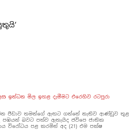
ුයි‘
ෙස ඉන්ධන මිල ඉහළ දැමීමට එරෙහිව රටපුරා
හජන පීඩාව තමන්ගේ ඇඟට ගන්නේ නැතිව ආණ්ඩුව තුළ
ද පඹයන් බවට පත්ව ඇතැයිද ජවිපෙ ජාතික
ය විරෝධය පළ කරමින් අද (21) එම පක්ෂ