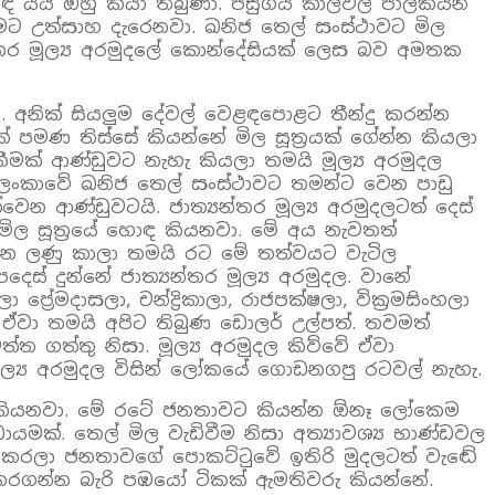
 හොඳ යයි ඔහු කියා තිබුණා. පසුගිය කාලවල පාලකයන්
ට උත්සාහ දැරෙනවා. ඛනිජ තෙල් සංස්ථාවට මිල
‍යන්තර මූල්‍ය අරමුදලේ කොන්දේසියක් ලෙස බව අමතක
යි. අනික් සියලුම දේවල් වෙළඳපොළට තීන්දු කරන්න
20ක් පමණ තිස්සේ කියන්නේ මිල සූත්‍රයක් ගේන්න කියලා
මක් ආණ්ඩුවට නැහැ කියලා තමයි මූල්‍ය අරමුදල
‍ර. ලංකාවේ ඛනිජ තෙල් සංස්ථාවට තමන්ට වෙන පාඩු
වෙන ආණ්ඩුවටයි. ජාත්‍යන්තර මූල්‍ය අරමුදලටත් දෙස්
ිල සූත්‍රයේ හොඳ කියනවා. මේ අය නැවතත්
දුන්න ලණු කාලා තමයි රට මේ තත්වයට වැටිල
 දුන්නේ ජාත්‍යන්තර මූල්‍ය අරමුදල. වානේ
මදාසලා, චන්ද්‍රිකාලා, රාජපක්ෂලා, වික්‍රමසිංහලා
. ඒවා තමයි අපිට තිබුණ ඩොලර් උල්පත්. තවමත්
ත ගත්තු නිසා. මූල්‍ය අරමුදල කිව්වේ ඒවා
මූල්‍ය අරමුදල විසින් ලෝකයේ ගොඩනගපු රටවල් නැහැ.
 කියනවා. මේ රටේ ජනතාවට කියන්න ඕනෑ ලෝකෙම
්. තෙල් මිල වැඩිවීම නිසා අත්‍යාවශ්‍ය භාණ්ඩවල
ඩි කරලා ජනතාවගේ පොකට්ටුවේ ඉතිරි මුදලටත් වැඬේ
 කරගන්න බැරි පඹයෝ ටිකක් ඇමතිවරු කියන්නේ.