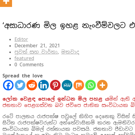
‘අසාධාරණ මිල ඉහළ නැංවීම්වලට එ
Editor
December 21, 2021
පුවත් සහ වාර්තා
,
මතවාද
featured
0 Comments
Spread the love
ලෝක වෙළඳ පොලේ ඉන්ධන මිල පහළ ය
මින් ඇති
ජනතාව පෙළගස්වන බව ජවිපෙ ජාතික සංවිධායක බි
රටේ පාලනය රාජපක්ෂ පවුලේ කිහිප දෙනෙකු විසින
සිටින රාජපක්ෂවරුන්ට අන්තේවාසිකම් කරන ඇමතිවර
සංවිධායක බිමල් රත්නායක පවසයි. ජනතාව පීඩාවට 