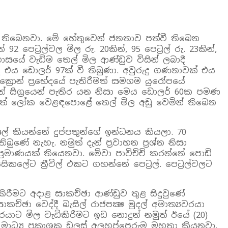
මා තිබෙනවා. මේ හේතුවෙන් ජනතාව පත්වී තිබෙන
ට්‍රල්වල මිල රු. 20කින්, 95 පෙට්‍රල් රු. 23කින්,
තිහාසයේ වැඩිම තෙල් මිල ආණ්ඩුව විසින් ලබාදී
 එය ඩොලර් 97ක් වී තිබුණා. අවුරුදු ගණනාවක් එය
‍රොන් ප්‍රභේදයේ පැතිරීමත් සමගම යුරෝපයේ
න් සීග්‍රයෙන් පැතිර යන නිසා මෙය ඩොලර් 60ක පමණ
ත්තේ ලෝක වෙළඳපොළේ තෙල් මිල අඩු වෙමින් තිබෙන
ීසල් කියන්නේ දුප්පතුන්ගේ ඉන්ධනය කියලා. 70
ුණේ නැහැ. නමුත් දැන් ප්‍රවාහන ප්‍රශ්න නිසා
්‍රමාණයක් තියෙනවා. මේවා පාවිච්චි කරන්නේ පොඩි
ිකලේට ත්‍රීවිල් එකට ගහන්නේ පෙට්‍රල්. පෙට්‍රල්වලට
රීමට අදාළ සාකච්ඡා ආණ්ඩුව තුළ සිදුවුණේ
ඡා වෙද්දී බැසිල් රාජපක්‍ෂ මුදල් අමාත්‍යවරයා
රයාට මිල වැඩිකිරීමට ඉඩ නොදුන් නමුත් ඊයේ (20)
වේ මාධ්‍ය ප්‍රකාශක ඩලස් අලහප්පෙරුම මහතා කියනවා,