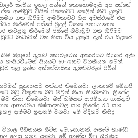
ම ඩොලර් සංචිත ඉහළ යන්නේ කොහොමදැයි අප දන්නේ
. ඒක ආණ්ඩුව විසින් ජනතාවට කෙලින් කිව යුතුව
න් සමග ගත කිරීමට ඇමරිකාවට ගිය අවස්ථාවේ එය
සේවය කිරීමෙන් පස්සේ මුදල් ටිකක් හොයාගෙන
 කටයුතු කිරීමෙන් පස්සේ නිවාඩුව ගත කිරීමට
ට බාධාවක් වන නිසා විය යුතුයි. දැන් එය සිදුකර
මේ වගකීම ඔහුගේ ඇඟට නොවැටෙන ආකාරයට සිදුකර ඇති
ථිකය හැසිරවීමෙන් සියයට 60-70කට වගකියන ගමන්,
 තුළ ඉන්න අන්තේවාසික ඇමතිවරුන් පිටින්
ැනටමත් ප්‍රකාශයට පත්කර තිබෙනවා. ලංකාවේ බේකරි
 බඩු විකුණන බව ඔවුන් කියා තිබෙනවා. ත්‍රීරෝද
 බව කියා තිබෙනවා. බස් හිමියන් ආරම්භක ගාස්තුව
ලපාන ආහාරමය නිෂ්පාදනවල සහ ත්‍රීරෝද රථ සහ
ඉහළ දැමීමට සූදානම් වනවා. මේ විදිහට කිසිදු
ව විශාල පීඩනයක සිටින මොහොතක්. ඇතැම් භාණ්ඩ
ල විශාල ලෙස ඉහළ යනවා. මේ භාණ්ඩ මිල තීරණය