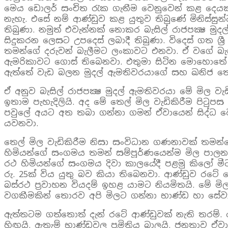
මෙය ඩොලර් සංචිත රැක ගැනීම වෙනුවෙන් කළ දෙයක
නැහැ. එසේ නම් ආණ්ඩුව කළ යුතුව තිබුණේ මිනිස්සු
තිබුණා. නමුත් එවැන්නක් නොකර බැසිල් රාජපක්‍ෂ 
සිදුකරන ලෙසට උපදෙස් ලබාදී තිබුණා. විදෙස් ගත ශ
තමන්ගේ දරුවන් බැලීමට ලංකාවට එනවා. ඒ වගේ බැසි
ඇමරිකාවට ගොස් තිබෙනවා. එතුමා සිටින මොහොතේ මෙ
ඇත්තේ වැඩ බලන මුදල් ඇමතිවරයාගේ සහ ඛනිජ තෙ
ඒ අනුව බැසිල් රාජපක්‍ෂ මුදල් ඇමතිවරයා මේ මිල
ඉතාම පැහැදිලියි. අද මේ තෙල් මිල වැඩිකිරීම පිටු
පවුලේ අයට අත තබා ගන්නා ගමන් ඒවායෙන් සිද්ධ 
යවනවා.
තෙල් මිල වැඩිකිරීම නිසා සංවිධාන ගණනාවක් තමන්
හිමියන්ගේ සංගමය තමන් සම්පූර්ණයෙන්ම මිල පාලනය
රථ හිමියන්ගේ සංගමය දිවා කාලයේදී පළමු කිලෝ මීට
රු. 25ක් විය යුතු බව කියා තිබෙනවා. ආණ්ඩුව රට
බස්රථ ප්‍රවාහන වියදම් ඉහළ යාමට නියමිතයි. මේ මිල
වගකීමකින් තොරව අපි මිලට ගන්නා භාණ්ඩ හා සේවාව
ඇත්තටම ගත්තොත් දැන් රටේ ආණ්ඩුවක් නැති තරම්.
හිඟයි. ඇතැම් භාණ්ඩවල ප්‍රමිතිය බාලයි. ජනතාව 