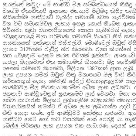
කරන්නේ කවුද? මේ භාණ්ඩ මිල සම්බන්ධයෙන් කිසිද
වගේම ඒකාධිකාරී ආයතන ජනතාව පිළිබඳ කිසිදු ත
කිසිසේත්ම ආණ්ඩුවේ වැරැද්ද සමාගම් වෙත හැරවීමක්
වන විට සමාගම්වල ලාභය ඉහළ ගොස් තිබෙන ආකාරය. එ
සිටිනවා. කුඩා ව්‍යාපාරිකයෙක් සොයා ගැනීමටත් න
වෙළඳපොළේ මහා පරිමාණ සමාගම් සියයට තිස් ගණන
ආයතයයක් ගත්තොත් එස්.එල්.ටී. මොබිටෙල් ඔවුන් වි
ලාභය 312%කින් වැඩිවූ බව කියනවා. එසේ කියන්නේ 
සහ වෙළඳාම දෙකම කරන පිරිසක් ඉන්නවා. ලංකාවේ වෙ
කරලා බැලුවොත් එක සමාගමක් කියනවා බදු ගෙවීමේන්
අනෙක් සමාගම කියනවා, මිලියන 1387කක් ලාභ ලැබූ
ලාභ උපයන ගමන් ඔවුන් හිතු මනාපයට මිල වැඩි කිරීම
තර්කයකුත් නැහැ. මෙවැනි දේවල් නීත්‍යානුකූලවම ප
භාණ්ඩවල මිල තීරණය කරමින් අධික ලාභ ලබනවා. 
ජනතාව ආණ්ඩුවෙනුත් සූරාකෑමට ලක් වෙනවා. මහා පර
සේවා සාධාරණ මිලකට ලබාගැනීම වෙනුවෙන් ජනතාව 
ව්‍යාපාරිකයින් තමන්ට ඒ අධික ලාභ ලබාගන්න උදව් 
නීති යොදා ගන්න අපි ආණ්ඩුවට යෝජනා කරනවා. ඇතැ
ආණ්ඩුව හෙට හෝ තව වසරකින් හෝ පෙරළී යා හැකියි. ම
බෙල්ල මිරිකලා ලාභ උපයන එක සාධාරණ දෙයක් නෙව