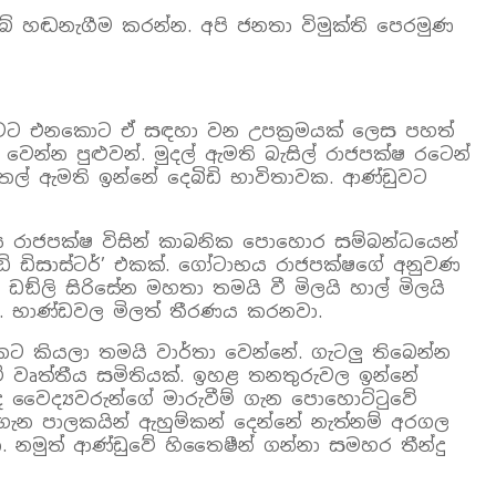
බේ හඬනැගීම කරන්න. අපි ජනතා විමුක්ති පෙරමුණ
්ථාවට එනකොට ඒ සඳහා වන උපක්‍රමයක් ලෙස පහත්
්න පුළුවන්. මුදල් ඇමති බැසිල් රාජපක්ෂ රටෙන්
ෙල් ඇමති ඉන්නේ දෙබිඩි භාවිතාවක. ආණ්ඩුවට
ය රාජපක්ෂ විසින් කාබනික පොහොර සම්බන්ධයෙන්
ඞ් ඩිසාස්ටර්’ එකක්. ගෝටාභය රාජපක්ෂගේ අනුවණ
ඞ්ලි සිරිසේන මහතා තමයි වී මිලයි හාල් මිලයි
. භාණ්ඩවල මිලත් තීරණය කරනවා.
ට කියලා තමයි වාර්තා වෙන්නේ. ගැටලු තිබෙන්න
ේ වෘත්තීය සමිතියක්. ඉහළ තනතුරුවල ඉන්නේ
ෂඥ වෛද්‍යවරුන්ගේ මාරුවීම් ගැන පොහොට්ටුවේ
 ගැන පාලකයින් ඇහුම්කන් දෙන්නේ නැත්නම් අරගල
. නමුත් ආණ්ඩුවේ හිතෛෂීන් ගන්නා සමහර තීන්දු