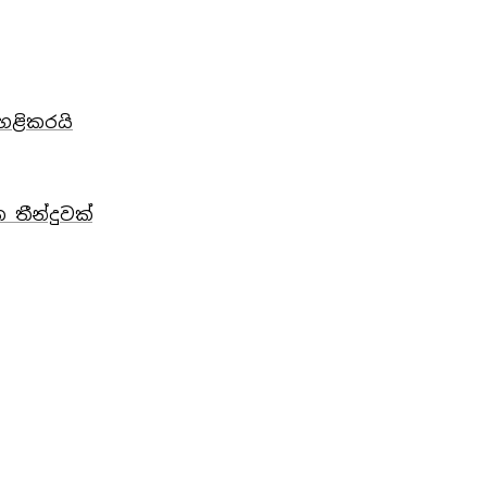
හෙළිකරයි
 තීන්දුවක්