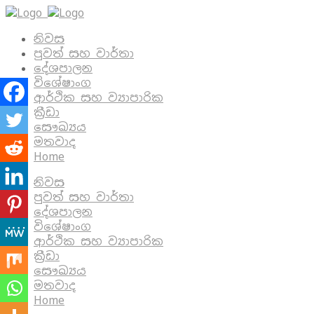
නිවස
පුවත් සහ වාර්තා
දේශපාලන
විශේෂාංග
ආර්ථික සහ ව්‍යාපාරික
ක්‍රීඩා
සෞඛ්‍යය
මතවාද
Home
නිවස
පුවත් සහ වාර්තා
දේශපාලන
විශේෂාංග
ආර්ථික සහ ව්‍යාපාරික
ක්‍රීඩා
සෞඛ්‍යය
මතවාද
Home