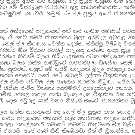
ිල සූත්‍රය අගය කර තිබුණා. මිල සූත්‍රය තිබුණා නම්
ාධ මේ බිඳවැටුණු වටපිටාව තුළ සාධාරණීකරණය කිරීම
ම ගැටලුවක් නෙවෙයි. නමුත් මේ මිල සූත්‍රය ආවේ ජාත්
 යුත්තේ ඡන්දයෙන් පාලකයින් පත් කර ගැනීම පමණක් බව
ැහැ. ඒ අනුව තමයි ජාත්‍යන්තර මූල්‍ය අරමුදල අවුරුදු 
ල් මිල තීරණය වෙන්න දෙන්න, මිනිස්සු පිළිබඳ වගකී
්‍යවාදීන්ට ඕන විදියට රටවල් පාලනය කරන්න හදපු සූත්
ිල තීරණය කිරීමේ බලය තිබිය යුත්තේ රටක ඡන්දයෙන් පත්
ලා බලය ගත්ත ආණ්ඩුවේ රාජපක්ෂලා ඩලස්ලා තෙල් ම
්න පුළුවන්. නමුත් මේ තරම් කාලයක් මූල්‍ය අරමුදල 
නෙවෙයි. අපේ අටේ ඩොලර් උල්පත් විකුණන්න උපදෙස්
 නගින යඩවල මිල පාලනය කරන්න තිබුණා. ජේආර්ලා ප්‍රේ
ේ රැජිණ ජැටිය වික්කේ අයිඑම්එෆ් උපදෙස්වලට අනුවයි
සමිති අරගල කරලා රාජ්‍ය බැංකු දෙක විකුණන එක නවත්
දෙක අවුරුදු 40ක් විතර තිස්සේ කෑවේ. ජාත්‍යන්තර 
ලය ගත්ත නායකයෝ අද තෙල් මිල සූත්‍රය ගැන හොඳ
 කරපු පාලකයින් ජනතාව ගැන නොහිතන පාලක කණ්ඩායමක
්චි කරලා කොල්ලකාරී සමාගම් තමන්ට හිතුමතේ මිල වැ
විතරයි. අපේ රටේ නීති තිබෙනවා ඒත් ඒ ක්‍රියාත්මක