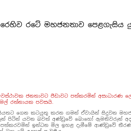
රෙහිව රටේ මහජනතාව පෙළගැසිය යුත
 අවස්ථාවක ජනතාවට පීඩාවට පත්කරමින් අසාධාරණ ල
මල් රත්නායක පවසයි.
් සියතට ගෙන කටයුතු කරන ගමන් ඒවායින් සිදුවන ම
ුන් පිටින් යවන බවත් අණ්ඩුවේ බොහෝ ඇමතිවරුන් අ
පත්කරවමින් ඉන්ධන මිල ඉහළ දැමීමේ ආණ්ඩුවේ තීරණ