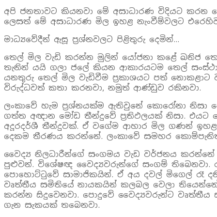
අපි ජනතාවට කියනවා මේ අසාධාරණ විදියට කරන තෙල්
ලෙසත් මේ අසාධාරණ මිල ඉහළ නැංවීම්වලට එරෙහ
මාධ්‍යවේදීන් ඇසූ ප්‍රශ්නවලට පිළිතුරු දෙමින්…
තෙල් මිල වැඩි කරන්න මුලින් යෝජනා කළේ ඛනිජ ත
තැනින් යයි ගලා ජලේ කියන ආකාරයටම තෙල් සංස්ථා
යනතුරු තෙල් මිල වැඩිවීම ප්‍රකාශයට පත් නොකළාට
විරුද්ධවත් කතා කරනවා, නමුත් ආණ්ඩුව රකිනවා.
ලංකාවේ හැම ප්‍රශ්නයක්ම ඇතිවුනේ කොරෝනා නිසා
ගත්ත අඥාන මෝඩ තීන්දුවේ ප්‍රතිඵලයක් නිසා. එය
අදූරදර්ශී තීන්දුවක්. ඒ වගේම ආහාර මිල ගණන් ඉහළ
දෙකම තීරණය කරන්නේ. ලංකාවේ සමහර කොම්පැනිත් 
වෛද්‍ය නිලධාරීන්ගේ සංගමය වැඩ වර්ජනය කරන්නේ 
පුළුවන්. විශේෂඥ වෛද්‍යවරුන්ගේ සංගම් තිබෙනවා
පොහොට්ටුවේ සාමාජිකයින්. ඒ අය දවල් මිගෙල් රෑ ද
වෘත්තීය සමිතියේ නායකයින් කලබල වෙලා තියෙන්නේ 
කරන්න සිදුවෙනවා. පොදුවේ වෛද්‍යවරුන්ට වෘත්තීය
ගැන සැකයක් තබෙනවා.