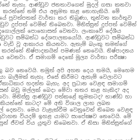
න්නේ නැහැ. ආණ්ඩුව ජනතාවගෙන් මුදල් ගසා කනවා
ු කරන්නේ නම් එය අනුමත කළ නොහැකියි. මේ
ේ පුවත්පතක් වාර්තා කර තිබුණා, තුන්වන කාර්තුව
පත් වෙමින් තිබෙනවා. මිනිස්සුන් දුප්පත් වෙමින්
රේ දෙගොල්ලක් පොහොසත් වෙනවා. ලංකාවේ දේශීය
ඩුවට සම්බන්ධ දේශපාලකයෝයි. ආණ්ඩුවට සම්බන්ධ
ස වැඩි වූ ආකාරය කියනවා. ඇතැම් බැංකු තමන්ගේ
 කරන්නේ නිෂ්පාදකයින් පමණක් නෙවෙයි. නිෂ්පාදනය
ෙනවා. ඒ සමාගම් දෙකේ මූල්‍ය වාර්තා පරීක්‍ෂා
තු බව නෙවෙයි. නමුත් අපි අහන දෙය තමයි, මෙහෙම
සොයා බැලීමක් නැහැ. එසේ කිරීමට ඇතැම් වෙලාවට
ඒකාධිකාර හදන්න බැහැ. අද ප්‍රධාන වෙළඳ සමාගම්
් බඩු මල්ලක් බෙදා මේවා නතර කළ හැකිද? අද
වා. මිනිස්සු ආණ්ඩුව පත්කළේ කුමකටද? භාණ්ඩ හා
 කියන්නේ කාටද? මේ අති විශාල ලාභ ලබන
ුදල් දෙනවා. මෙය වැළැක්වීම වෙනුවෙන් තිබෙන වෙළඳ
රවාහන වියදම් ඉහළ යාමට සාපේක්‍ෂව නෙවෙයි. මේ
 ජීවත් විය යුතුව තිබෙනවා. ඒ නිසා මිනිස්සුන්ගේ