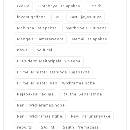
GMOA
Gotabaya Rajapaksa
Health
investigations
JVP
karu jayasuriya
Mahinda Rajapaksa
Maithripala Sirisena
Mangala Samaraweera
Namal Rajapaksa
news
political
President Maithripala Sirisena
Prime Minister Mahinda Rajapaksa
Prime Minister Ranil Wickramasinghe
Rajapaksa regime
Rajitha Senarathne
Ranil Wickeramasinghe
Ranil Wickramasinghe
Ravi Karunanayake
reports
SAITM
Sajith Premadasa