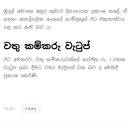
මුදල් අමාත්‍ය අනුර කුමාර දිසානායක ප්‍රකාශ කළේ, ඒ
සඳහා පෞද්ගලික අංශයේ හාම්පුතුන් ඊට එකඟත්වය
පළ කර ඇති බව ය.
වතු කම්කරු වැටුප්
ඊට අමතරව, වතු කම්කරුවන්ගේ යෝජිත රු. 1,700ක
වැටුප ලබා දීමට රජය මැදිහත් වන බව ද මෙහිදී
ප්‍රකාශ කෙරිණි.
Tags:
news