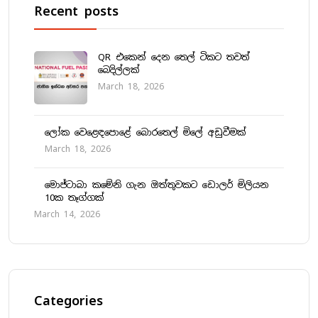
Recent posts
QR එකෙන් දෙන තෙල් ටිකට තවත්
බෙදිල්ලක්
March 18, 2026
ලෝක වෙළෙඳපොළේ බොරතෙල් මිලේ අඩුවීමක්
March 18, 2026
මොජ්ටාබා කමේනි ගැන ඔත්තුවකට ඩොලර් මිලියන
10ක තෑග්ගක්
March 14, 2026
Categories