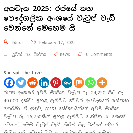
අයවැය 2025: රජයේ සහ
පෞද්ගලික අංශයේ වැටුප් වැඩි
වෙන්නේ මෙහෙම යි
Editor
February 17, 2025
පුවත් සහ වාර්තා
news
0 Comments
Spread the love
රාජ්‍ය අංශයේ අවම මාසික වැටුප රු. 24,250 සිට රු.
40,000 දක්වා ඉහළ දැමීමට මෙවර අයවැයෙන් යෝජනා
කෙරිණි. ඒ අනුව, රාජ්‍ය සේවකයින්ගේ අවම මාසික
වැටුප රු. 15,750කින් ඉහළ දැමීමට යෝජිත ය. කෙසේ
වෙතත්, මෙම වැටුප් වැඩි කිරීම් සිදු වන්නේ අදියර
කිහිපයක් යටතේ බව ද ජනාධිපති අනුර කුමාර