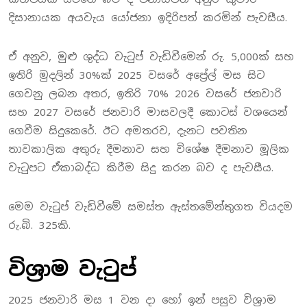
දිසානායක අයවැය යෝජනා ඉදිරිපත් කරමින් පැවසීය.
ඒ අනුව, මුළු ශුද්ධ වැටුප් වැඩිවීමෙන් රු. 5,000ක් සහ
ඉතිරි මුදලින් 30%ක් 2025 වසරේ අප්‍රේල් මස සිට
ගෙවනු ලබන අතර, ඉතිරි 70% 2026 වසරේ ජනවාරි
සහ 2027 වසරේ ජනවාරි මාසවලදී කොටස් වශයෙන්
ගෙවීම සිදුකෙරේ. ඊට අමතරව, දැනට පවතින
තාවකාලික අතුරු දීමනාව සහ විශේෂ දීමනාව මූලික
වැටුපට ඒකාබද්ධ කිරීම සිදු කරන බව ද පැවසීය.
මෙම වැටුප් වැඩිවීමේ සමස්ත ඇස්තමේන්තුගත වියදම
රු.බි. 325කි.
විශ්‍රාම වැටුප්
2025 ජනවාරි මස 1 වන දා හෝ ඉන් පසුව විශ්‍රාම