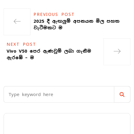
PREVIOUS POST
2025 දී ඇඟලුම් අපනයන මිල පහත
වැටීමකට ම
NEXT POST
Vivo V50 පෙර ඇණවුම් ලබා ගැනීම
ඇරඹේ – ම