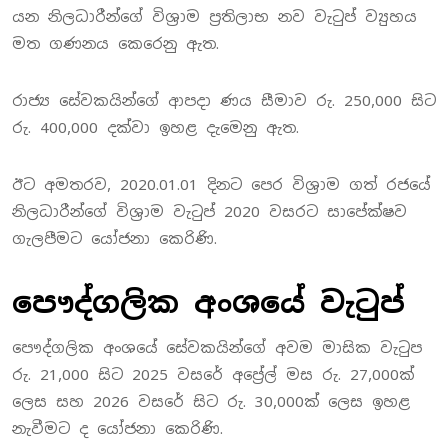
යන නිලධාරීන්ගේ විශ්‍රාම ප්‍රතිලාභ නව වැටුප් ව්‍යුහය
මත ගණනය කෙරෙනු ඇත.
රාජ්‍ය සේවකයින්ගේ ආපදා ණය සීමාව රු. 250,000 සිට
රු. 400,000 දක්වා ඉහළ දැමෙනු ඇත.
ඊට අමතරව, 2020.01.01 දිනට පෙර විශ්‍රාම ගත් රජයේ
නිලධාරීන්ගේ විශ්‍රාම වැටුප් 2020 වසරට සාපේක්ෂව
ගැලපීමට යෝජනා කෙරිණි.
පෞද්ගලික අංශයේ වැටුප්
පෞද්ගලික අංශයේ සේවකයින්ගේ අවම මාසික වැටුප
රු. 21,000 සිට 2025 වසරේ අප්‍රේල් මස රු. 27,000ක්
ලෙස සහ 2026 වසරේ සිට රු. 30,000ක් ලෙස ඉහළ
නැවීමට ද යෝජනා කෙරිණි.