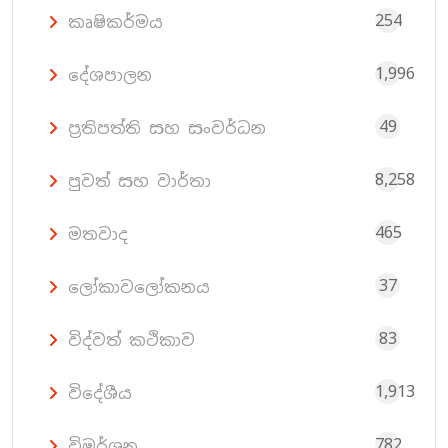
254
කෘෂිකර්මය
1,996
දේශපාලන
49
ප්‍රතිපත්ති සහ සංවර්ධන
8,258
පුවත් සහ වාර්තා
465
මතවාද
37
ලෝකාවලෝකනය
83
විද්වත් කථිකාව
1,913
විදේශීය
782
විමර්ශන