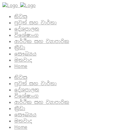
නිවස
පුවත් සහ වාර්තා
දේශපාලන
විශේෂාංග
ආර්ථික සහ ව්‍යාපාරික
ක්‍රීඩා
සෞඛ්‍යය
මතවාද
Home
නිවස
පුවත් සහ වාර්තා
දේශපාලන
විශේෂාංග
ආර්ථික සහ ව්‍යාපාරික
ක්‍රීඩා
සෞඛ්‍යය
මතවාද
Home