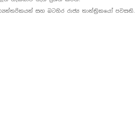
‍යන්තරිකයන් සහ බටහිර රාජ්‍ය තාන්ත්‍රිකයෝ පවසති.