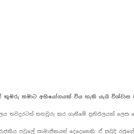
න් කුමරු තමාට අභියෝගයක් විය හැකි යැයි විශ්ව
ය තවදුරටත් තහවුරු කර ගැනීමේ ප්‍රතිඵලයක් ලෙස මෙ
ජකීය පවුලේ සාමාජිකයන් දෙදෙනෙකි: ඒ සවුදි රජුගේ 