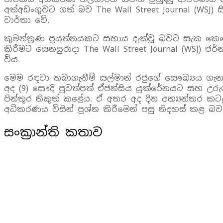
අත්අඩංගුවට ගත් බව The Wall Street Journal (WSJ
වාර්තා වේ.
කුමන්ත්‍රණ ප්‍රයත්නයකට සහාය දැක්වූ බවට සැක කෙරෙ
කිරීමට සෙනසුරාදා The Wall Street Journal (WSJ) ජ
විය.
මෙම රඳවා තබාගැනීම් සල්මාන් රජුගේ සෞඛ්‍යය ග
අද (9) සෞදි පුවත්පත් ඒජන්සිය යුක්රේනයට සහ උරු
පින්තූර නිකුත් කළේය. ඒ අතර අද දින අභ්‍යන්තර කටය
අධිකරණය විසින් ප්‍රශ්න කිරීමෙන් පසු නිදහස් කළ බව 
සංක්‍රාන්ති කතාව