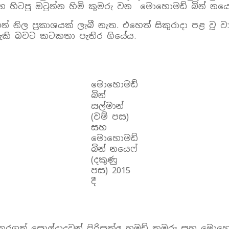
සහ හිටපු ඔටුන්න හිමි කුමරු වන මොහොමඩ් බින් නයෙ
 නිල ප්‍රකාශයක් ලැබී නැත. එහෙත් සිකුරාදා පළ වූ වා
හැකි බවට කටකතා පැතිර ගියේය.
මොහොමඩ්
බින්
සල්මාන්
(වම් පස)
සහ
මොහොමඩ්
බින් නයෙෆ්
(දකුණු
පස) 2015
දී
ගත් සොල්දාදුවන් පිරිසක්අ හමඩ් කුමරු සහ මොහොම