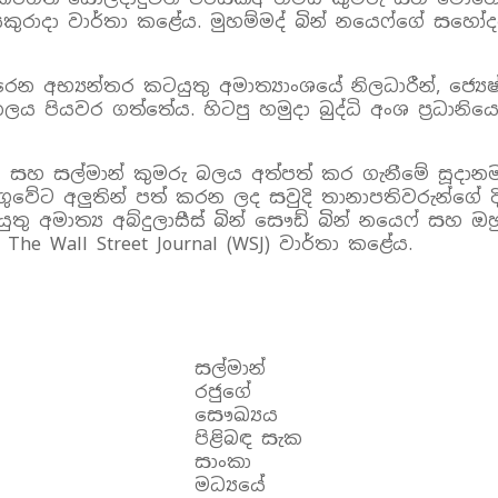
) සිකුරාදා වාර්තා කළේය. මුහම්මද් බින් නයෙෆ්ගේ ස
න අභ්‍යන්තර කටයුතු අමාත්‍යාංශයේ නිලධාරීන්, ජ්‍යෙ
ර්නලය පියවර ගත්තේය. හිටපු හමුදා බුද්ධි අංශ ප්‍රධා
ැන සහ සල්මාන් කුමරු බලය අත්පත් කර ගැනීමේ සූද
ගුවේට අලුතින් පත් කරන ලද සවුදි තානාපතිවරුන්ගේ 
ුතු අමාත්‍ය අබ්දුලාසීස් බින් සෞඩ් බින් නයෙෆ් සහ 
The Wall Street Journal (WSJ) වාර්තා කළේය.
සල්මාන්
රජුගේ
සෞඛ්‍යය
පිළිබඳ සැක
සාංකා
මධ්‍යයේ