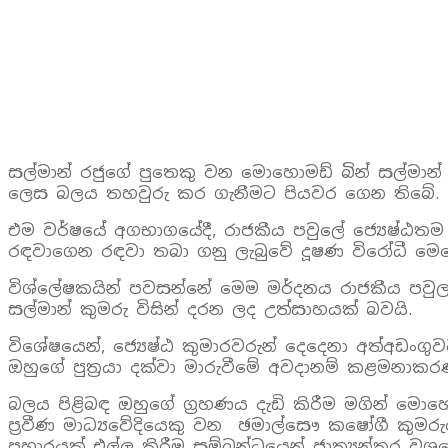
සල්මාන් රජුගේ පුතෙකු වන මොහොමඩ් බින් සල්මාන
ලෙස බලය තහවුරු කර ගැනීමට පියවර ගෙන තිබේ.
එම වර්ෂයේ අගභාගයේදී, රාජකීය පවුලේ ජ්‍යෙෂ්ඨතම 
රඳවාගෙන රඳවා තබා ගනු ලැබුවේ දූෂණ විරෝධී මෙ
විශ්ලේෂකයින් පවසන්නේ මෙම මර්දනය රාජකීය පව
සල්මාන් කුමරු විසින් දරන ලද උත්සාහයක් බවයි.
විශේෂයෙන්, ජ්‍යෙෂ්ඨ කුමාරවරුන් දෙදෙනා අත්අඩංග
ඔහුගේ පුත්‍රයා දක්වා මාරුවීමේ අවදානම් කළමනාක
බලය පිළිබඳ ඔහුගේ ග්‍රහණය දැඩි කිරීම මගින් ම
ප්‍රවීණ මාධ්‍යවේදියෙකු වන ඡමාල්සෞ කෂෝගී කුමරුග
ප්‍රහාරයක් එල්ල කිරීම සම්බන්ධයෙන් ජාත්‍යන්තර ව