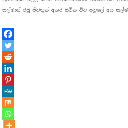
සල්මාන් රජු ජීවතුන් අතර සිටින විට පවුලේ අය සල්