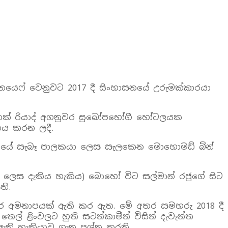
නයෙෆ් වෙනුවට 2017 දී සිංහාසනයේ උරුමක්කාරයා
් ගනනක් රියාද් අගනුවර සුඛෝපභෝගී හෝටලයක
නය කරන ලදී.
නියේ සැබෑ පාලකයා ලෙස සැලකෙන මොහොමඩ් බින්
ක් ලෙස දැකිය හැකිය) බොහෝ විට සල්මාන් රජුගේ සිට
ති.
අතර අමනාපයක් ඇති කර ඇත. මේ අතර සමහරු 2018 දී
ෙල් ළිංවලට හුති සටන්කාමීන් විසින් දැවැන්ත
ඇති හැකියාව ගැන ප්‍රශ්න කරති.