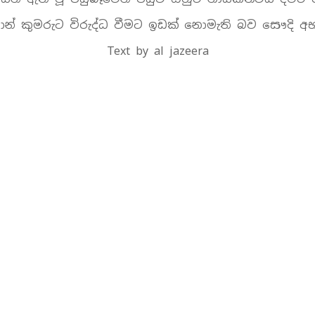
මාන් කුමරුට විරුද්ධ වීමට ඉඩක් නොමැති බව සෞදි අභ්
Text by al jazeera