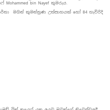
ෆ් Mohammed bin Nayef කුමරුය.
ර්තා මගින් කුමන්ත්‍රණ උත්සාහයක් හෝ 84 හැවිරිදි
ඩ් බින් නයෙෆ් යන අයව ඔවුන්ගේ නිවෙස්වලදී