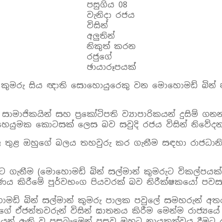
පසුගිය 08
වැනිදා රජය
විසින්
අලුතින්
නිකුත් කරන
රජුගේ
ඡායාරූපයක්
් කුමරු සිය ඥාති සොහොයුරෙකු වන මොහොමඩ් බින් 
සාමාජිකයින් සහ ප්‍රකෝටිපති ව්‍යාපාරිකයන් දුසිම
හෙයුමක කොටසක් ලෙස බව සවුදි රජය විසින් නිවේද
ුල තුළ ඔහුගේ බලය තහවුරු කර ගැනීම සඳහා රාජධා
ුවට ගැනීම (මොහොමඩ් බින් සල්මාන් කුමරුට විකල්පය
රණය කිරීමේ පූර්වභංග පියවරක් බව නිරීක්ෂකයෝ පවස
ොහොමඩ් බින් සල්මාන් කුමරු පාලක පවුලේ සමහරුන් 
ේ ඒජන්තවරුන් විසින් ඝාතනය කිරීම මෙන්ම රාජ්‍යයේ ත
ශයෙන් ඇති වූ පසුබෑමෙන් පසුව ඔහුට නායකත්වය දීමට 