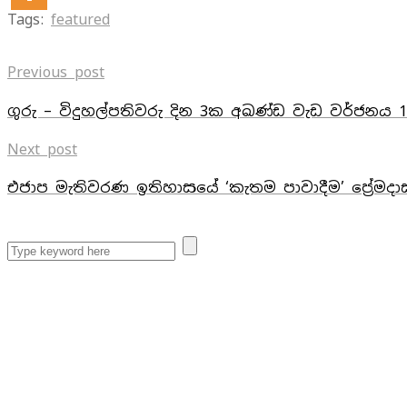
Tags:
featured
Previous post
ගුරු – විදුහල්පතිවරු දින 3ක අඛණ්ඩ වැඩ වර්ජනය 1
Next post
එජාප මැතිවරණ ඉතිහාසයේ ‘කැතම පාවාදීම’ පේ‍්‍රමද