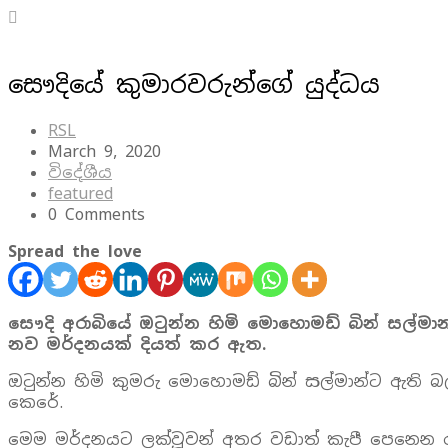
සෞදියේ කුමාරවරුන්ගේ යුද්ධය
RSL
March 9, 2020
විදේශීය
featured
0 Comments
Spread the love
සෞදි අරාබියේ ඔටුන්න හිමි මොහොමඩ් බින් සල්මා
නව මර්දනයක් දියත් කර ඇත.
ඔටුන්න හිමි කුමරු මොහොමඩ් බින් සල්මාන්ට ඇති බල
කෙරේ.
මෙම මර්දනයට ලක්වූවන් අතර වඩාත් කැපී පෙනෙන රා