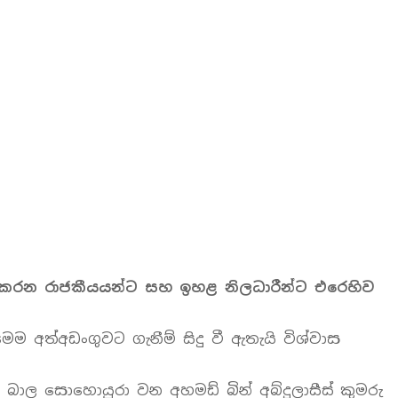
ාස කරන රාජකීයයන්ට සහ ඉහළ නිලධාරීන්ට එරෙහිව
ම අත්අඩංගුවට ගැනීම් සිදු වී ඇතැයි විශ්වාස
බාල සොහොයුරා වන අහමඩ් බින් අබ්දුලාසීස් කුමරු