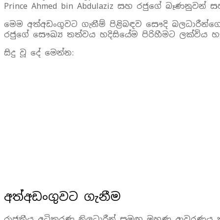
Prince Ahmed bin Abdulaziz සහ රජුගේ බෑණනුවන් 
මෙම අත්අඩංගුවට ගැනීම් පිළිබඳව සෞදි බලධාරීන්ගෙන්
රජුගේ සෞඛ්‍ය තත්වය හදිසියේම පිරිහීමට ලක්විය 
සිදු වූ දේ මෙන්න:
අත්අඩංගුවට ගැනීම
රාජකීය අධිකරණ නිලධාරීන් සමඟ මුහුණු ආවරණය කර