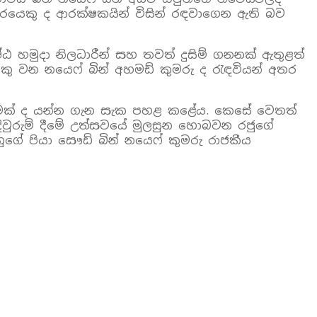
හෝදරයෙකු ද ආරක්ෂකයින් විසින් රඳවාගෙන ඇති බව
ෂ්ඨ හමුදා නිලධාරීන් සහ තවත් දුසිම් ගනනක් ඇතුළත්
නියෙකු වන නයෙෆ් බින් අහමඩ් කුමරු ද රැඳවියන් අතර
ානමක් ද යන්න ගැන සැක පහළ කළේය. කෙසේ වෙතත්
දිවුරුම් දීමේ උත්සවයේ මුලසුන හොබවන රජුගේ
ඔහුගේ පියා සෞඩ් බින් නයෙෆ් කුමරු රාජකීය