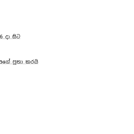
6 දා සිට
ාසගේ පුතා කරයි