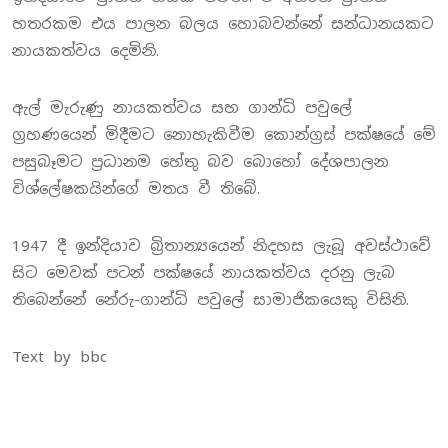
හතරකම එය පාලන බලය හොබවන්නේ සන්ධානයකට
නායකත්වය දෙමිනි.
ඇල් මැරුණු නායකත්වය සහ ගාන්ධි පවුලේ
ග්‍රහණයෙන් මිදීමට නොහැකිවීම කොන්ග්‍රස් පක්ෂයේ මේ
පසුබෑමට ප්‍රධානම හේතු බව බොහෝ දේශපාලන
විශ්ලේෂකයින්ගේ මතය වී තිබේ.
1947 දී ඉන්දියාව බ්‍රිතාන්‍යයෙන් නිදහස ලැබූ අවස්ථාවේ
සිට මෙවක් පටන් පක්ෂයේ නායකත්වය දරනු ලැබ
තිබෙන්නේ නේරු-ගාන්ධි පවුලේ සාමාජිකයෙකු විසිනි.
Text by bbc