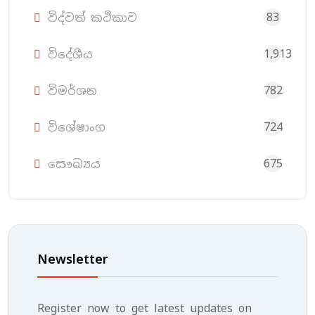
83
විද්වත් කථිකාව
1,913
විදේශීය
782
විමර්ශන
724
විශේෂාංග
675
සෞඛ්‍යය
Newsletter
Register now to get latest updates on