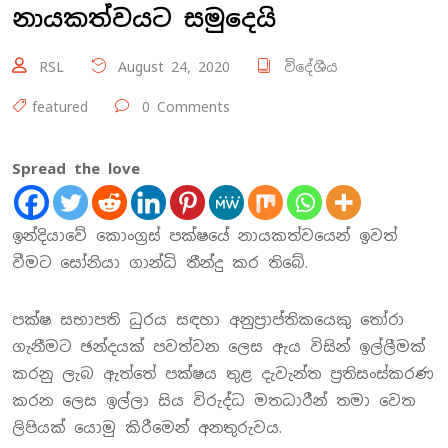
නායකත්වයට සමුදෙයි
RSL
August 24, 2020
විදේශීය
featured
0 Comments
Spread the love
ඉන්දියාවේ කොංග්‍රස් පක්ෂයේ නායකත්වයෙන් ඉවත්
වීමට සෝනියා ගාන්ධි තීන්දු කර තිබේ.
පක්ෂ සභාපති ධුරය සඳහා අනුප්‍රාප්තිකයෙකු තෝරා
ගැනීමට ඡන්දයක් පවත්වන ලෙස ඇය විසින් ඉල්ලීමක්
කරනු ලැබ ඇත්තේ පක්ෂය තුළ දැවැන්ත ප්‍රතිසංස්කරණ
කරන ලෙස ඉල්ලා සිය විරුද්ධ මතධාරීන් තමා වෙත
ලිපියක් යොමු කිරීමෙන් අනතුරුවය.