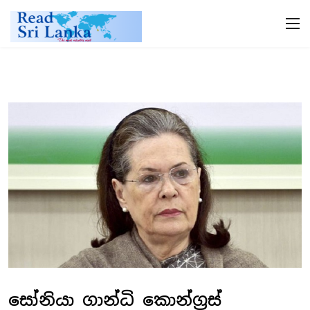
සෝනියා ගාන්ධි කොන්ග්‍රස්