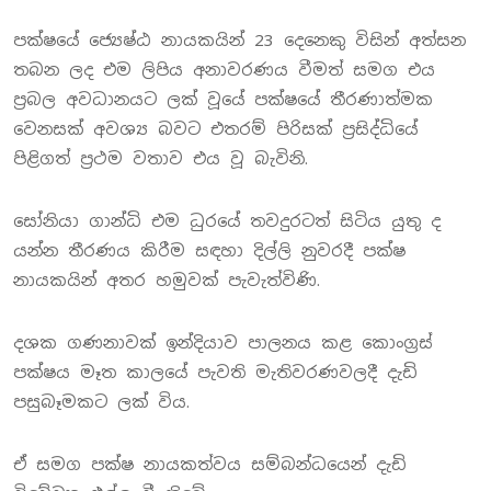
පක්ෂයේ ජ්‍යෙෂ්ඨ නායකයින් 23 දෙනෙකු විසින් අත්සන
තබන ලද එම ලිපිය අනාවරණය වීමත් සමග එය
ප්‍රබල අවධානයට ලක් වූයේ පක්ෂයේ තීරණාත්මක
වෙනසක් අවශ්‍ය බවට එතරම් පිරිසක් ප්‍රසිද්ධියේ
පිළිගත් ප්‍රථම වතාව එය වූ බැවිනි.
සෝනියා ගාන්ධි එම ධුරයේ තවදුරටත් සිටිය යුතු ද
යන්න තීරණය කිරීම සඳහා දිල්ලි නුවරදී පක්ෂ
නායකයින් අතර හමුවක් පැවැත්විණි.
දශක ගණනාවක් ඉන්දියාව පාලනය කළ කොංග්‍රස්
පක්ෂය මෑත කාලයේ පැවති මැතිවරණවලදී දැඩි
පසුබෑමකට ලක් විය.
ඒ සමග පක්ෂ නායකත්වය සම්බන්ධයෙන් දැඩි