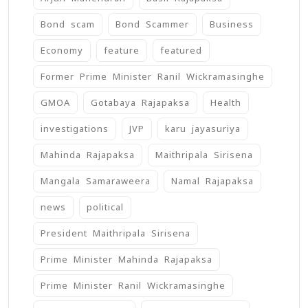
Bond scam
Bond Scammer
Business
Economy
feature
featured
Former Prime Minister Ranil Wickramasinghe
GMOA
Gotabaya Rajapaksa
Health
investigations
JVP
karu jayasuriya
Mahinda Rajapaksa
Maithripala Sirisena
Mangala Samaraweera
Namal Rajapaksa
news
political
President Maithripala Sirisena
Prime Minister Mahinda Rajapaksa
Prime Minister Ranil Wickramasinghe