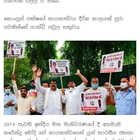
විවේචන එල්ල වී තිබේ.
කොංග්‍රස් පක්ෂයේ නායකත්වය දීර්ඝ කාලයක් පුරා
පවතින්නේ ගාන්ධි පවුල සතුවය.
2014 පැවති ඉන්දීය මහ මැතිවරණයේ දී අගමැති
නරේන්ද්‍ර මෝදි ගේ නායකත්වයෙන් යුත් භාරතීය ජනතා