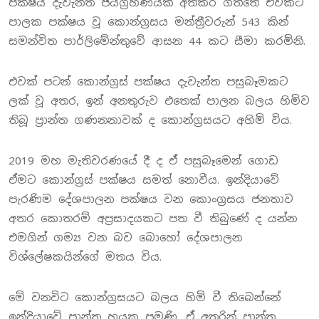
පක්ෂය දැවැන්ත ජයග්‍රහණයක් අත්කර ගත්තේ එවකට
පාලක පක්ෂය වූ කොන්ග්‍රසය මන්ත්‍රීවරුන් 543 කින්
සමන්විත පාර්ලිමේන්තුවේ ආසන 44 කට සීමා කරමිනි.
එවක් පටන් කොන්ග්‍රස් පක්ෂය දැවැන්ත පසුබෑමකට
ලක් වූ අතර, ඉන් අනතුරුව එතෙක් පාලන බලය හිමිව
තිබූ ප්‍රාන්ත ගණනනාවක් ද කොන්ග්‍රසයට අහිමි විය.
2019 මහ මැතිවරණයේ දී ද ඒ පසුබෑමෙන් ගොඩ
ඒමට කොන්ග්‍රස් පක්ෂය සමත් නොවීය. ඉන්දියාවේ
පැරණිම දේශපාලන පක්ෂය වන කොංග්‍රසය ජනතාව
අතර කොතරම් අප්‍රසාදයකට පත වී තිබුණේ ද යන්න
එමගින් ගම්‍ය වන බව බොහෝ දේශපාලන
විශ්ලේෂකයින්ගේ මතය විය.
මේ වනවිට කොන්ග්‍රසයට බලය හිමි වී තිබෙන්නේ
ඉන්දියාවේ ප්‍රාන්ත හයක පමණි. ඒ අතරින් ප්‍රාන්ත