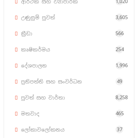
1,020
ආර්ථික සහ ව්‍යාපාරික
3,605
උණුසුම් පුවත්
566
ක්‍රීඩා
254
කෘෂිකර්මය
1,996
දේශපාලන
49
ප්‍රතිපත්ති සහ සංවර්ධන
8,258
පුවත් සහ වාර්තා
465
මතවාද
37
ලෝකාවලෝකනය