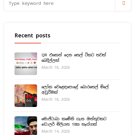
Recent posts
QR එකෙන් දෙන තෙල් ටිකට තවත්
බෙදිල්ලක්
March 18, 2026
ලෝක වෙළෙඳපොළේ බොරතෙල් මිලේ
අඩුවීමක්
March 18, 2026
මොජ්ටාබා කමේනි ගැන ඔත්තුවකට
ඩොලර් මිලියන 10ක තෑග්ගක්
March 14, 2026