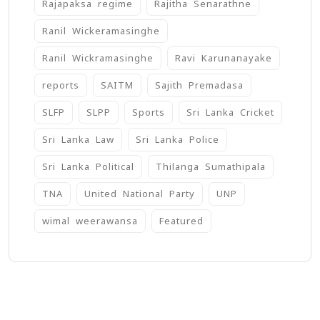
Rajapaksa regime
Rajitha Senarathne
Ranil Wickeramasinghe
Ranil Wickramasinghe
Ravi Karunanayake
reports
SAITM
Sajith Premadasa
SLFP
SLPP
Sports
Sri Lanka Cricket
Sri Lanka Law
Sri Lanka Police
Sri Lanka Political
Thilanga Sumathipala
TNA
United National Party
UNP
wimal weerawansa
‍Featured