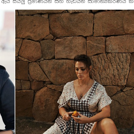
ය සියලු ප්‍රමාණයන් සහ හැඩයන් සාමාන්‍යකරණය කි