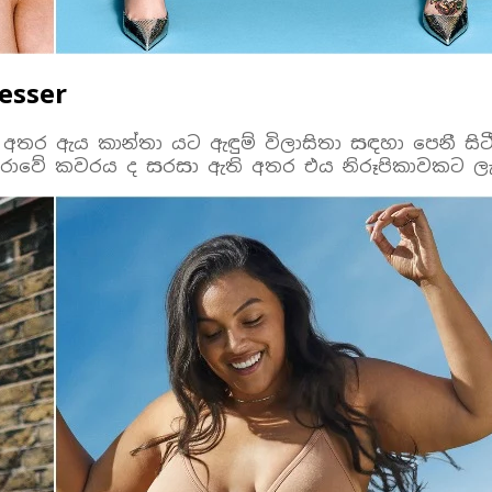
esser
 වන අතර ඇය කාන්තා යට ඇඳුම් විලාසිතා සඳහා පෙනී ස
ඟරාවේ කවරය ද සරසා ඇති අතර එය නිරූපිකාවකට ලැබ