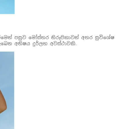
ිටීමෙන් පසුව මෝස්තර නිරූපිකාවන් අතර සුවිශේෂ
ෙන අතිෂය දුර්ලභ අවස්ථාවකි.