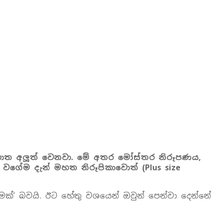
ොත අලූත් වෙනවා. මේ අතර මෝස්තර නිරූපණය,
වගේම දැන් මහත නිරූපිකාවොත් (Plus size
රීමක්’ බවයි. ඊට හේතු වශයෙන් ඔවුන් පෙන්වා දෙන්නේ