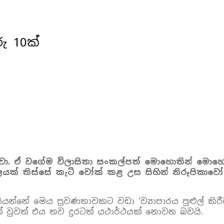
රු 10ක්
ා. ඒ වගේම විලාසිතා සංකල්පත් මොහොතින් මොහ
යක් තිස්සේ කැට් වෝක් කළ උස සිහින් නිරූපිකාවෝ 
ියන්නේ මෙය ප‍්‍රවණතාවකට වඩා ‘ව්‍යාපාරය පුළුල් කි
යක් වුවත් එය තව දුරටත් යථාර්ථයක් නොවන බවයි.