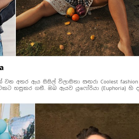
a
ිකාවක් වන අතර ඇය සිසිල් විලාසිතා සඟරා Coolest fa
 හසුකර ගනී. ඔබ ඇයව යුෆෝරියා (Euphoria) හි දැ