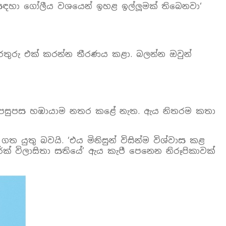
ා සඳහා ගෝලීය වශයෙන් ඉහළ ඉල්ලූමක් තිබෙනවා‘
තොරතුරු එක් කරන්න තීරණය කළා. බලන්න ඔවුන්
ින පසුපස හඹායාම නතර කළේ නැත. ඇය නිතරම කතා
යුතු බවයි. ‘එය මිනිසුන් විසින්ම විශ්වාස කළ
්ක් විලාසිතා සතියේ’ ඇය කැපී පෙනෙන නිරූපිකාවක්