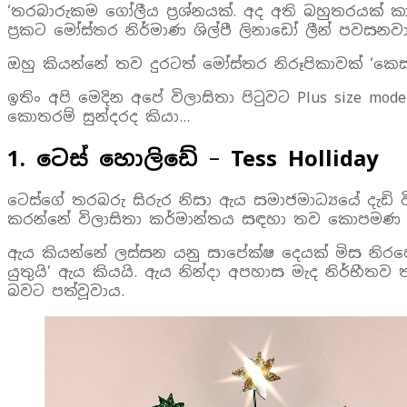
‘තරබාරුකම ගෝලීය ප‍්‍රශ්නයක්. අද අති බහුතරයක්
ප‍්‍රකට මෝස්තර නිර්මාණ ශිල්පී ලිනාඩෝ ලීන් පවසනවා
ඔහු කියන්නේ තව දුරටත් මෝස්තර නිරූපිකාවක් ‘කෙස
ඉතිං අපි මෙදින අපේ විලාසිතා පිටුවට Plus size m
කොතරම් සුන්දරද කියා…
1. ටෙස් හොලිඩේ
–
Tess Holliday
ටෙස්ගේ තරබරු සිරුර නිසා ඇය සමාජමාධ්‍යයේ ද
කරන්නේ විලාසිතා කර්මාන්තය සඳහා තව කොපමණ ව
ඇය කියන්නේ ලස්සන යනු සාපේක්ෂ දෙයක් මිස නිරපේ
යුතුයි’ ඇය කියයි. ඇය නින්දා අපහාස මැද නිර්භීතව
බවට පත්වූවාය.