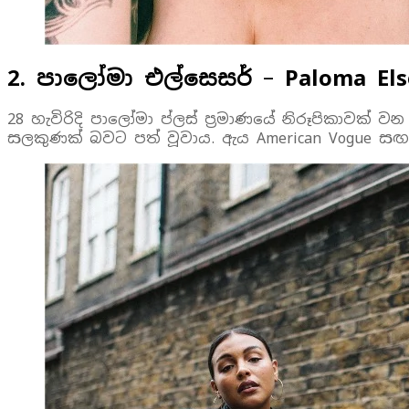
2. පාලෝමා එල්සෙසර්
–
Paloma Els
28 හැවිරිදි පාලෝමා ප්ලස් ප්‍රමාණයේ නිරූපිකාවක්
සලකුණක් බවට පත් වූවාය. ඇය American Vogue ස