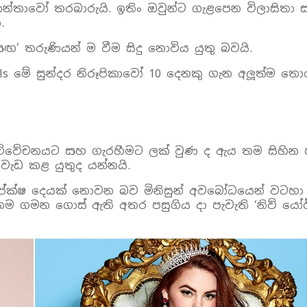
 කාන්තාවෝ තරබාරුයි. ඉතිං ඔවුන්ට ගැළපෙන විලාසිත
.
ඟ’ තරුණියන් ම වීම සිදු නොවිය යුතු බවයි.
odels මේ සුන්දර නිරූපිකාවෝ 10 දෙනකු ගැන අලූත්ම 
ැඩි විවේචනයට සහ ගැරහීමට ලක් වුණ ද ඇය තම සිහ
ැඩ කළ යුතුද යන්නයි.
්ක්ෂ දෙයක් නොවන බව මිනිසුන් අවබෝධයෙන් වටහා ගත 
 තම ගමන ගොස් ඇති අතර පසුගිය දා පැවැති ‘නිව් යෝර