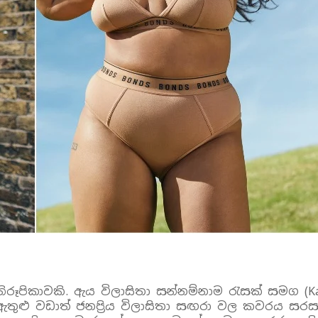
 නිරූපිකාවකි. ඇය විලාසිතා සන්නම්නාම රැසක් සමග (K
rated) ඇතුළු වඩාත් ජනප්‍රිය විලාසිතා සඟරා වල කව