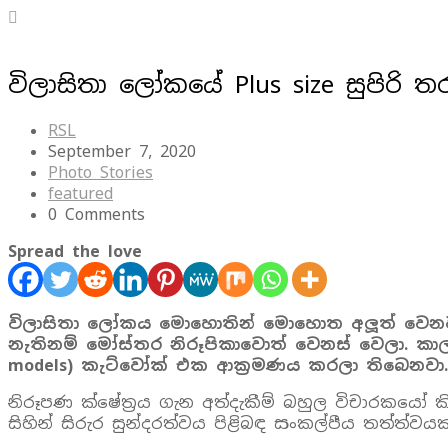
විලාසිතා ලෝකයේ Plus size සුපිරි ත
RSL
September 7, 2020
Photo Stories
featured
0 Comments
Spread the love
විලාසිතා ලෝකය මොහොතින් මොහොත අලූත් වෙනව
නැතිනම් මෝස්තර නිරූපිකාවොත් වෙනස් වෙලා. කාල
models) කැට්වෝක් එක ආක‍්‍රමණය කරලා තිබෙනවා.
නිරූපණ ක්ෂේත‍්‍රය ගැන අත්දැකීම් බහුල විචාරකයෝ ක
සිහින් සිරුර සුන්දරත්වය පිළිබඳ සංකල්පීය තත්ත්ව