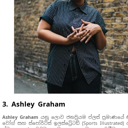
3. Ashley Graham
Ashley Graham
යනු ලොව ජනප්‍රියම ප්ලස් ප්‍රමාණයේ
වෝග් සහ ස්පෝර්ට්ස් ඉලස්ට්‍රේටඩ් (Sports Illust