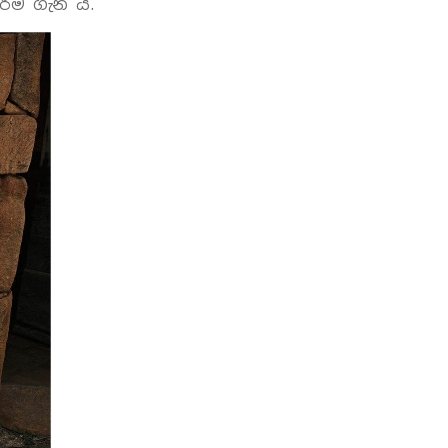
රීම ගැන ය.