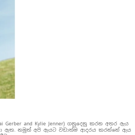
ai Gerber and Kylie Jenner) ගනුදෙනු කරන අතර ඇය
රය සරසා ඇත. නමුත් අපි ඇයට වඩාත්ම ආදරය කරන්නේ ඇය