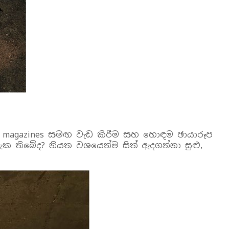
shion magazines සමඟ වැඩ කිරීම සහ හොඳම ඡායාරූප
ක තිබේද? නියත වශයෙන්ම සිත් ඇදගන්නා සුළු,