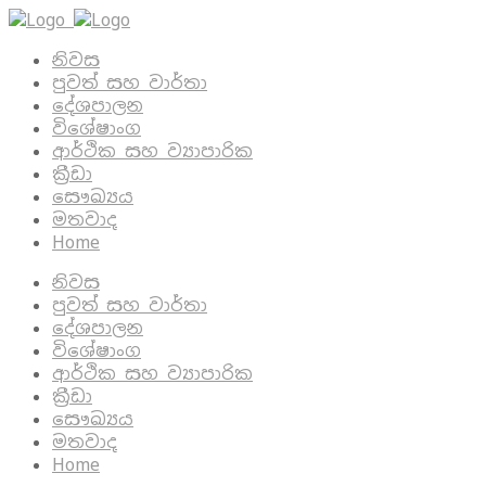
නිවස
පුවත් සහ වාර්තා
දේශපාලන
විශේෂාංග
ආර්ථික සහ ව්‍යාපාරික
ක්‍රීඩා
සෞඛ්‍යය
මතවාද
Home
නිවස
පුවත් සහ වාර්තා
දේශපාලන
විශේෂාංග
ආර්ථික සහ ව්‍යාපාරික
ක්‍රීඩා
සෞඛ්‍යය
මතවාද
Home