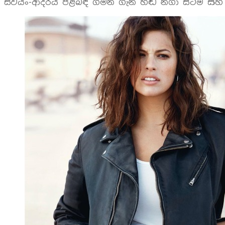
ස්වයං-ආදරය පිළිබඳ ගමන ගැන හඬ නගා සිටීම සහ ඇ