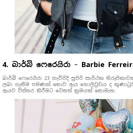
4. බාර්බි ෆෙරෙයිරා
–
Barbie Ferreir
බාර්බි ෆෙරෙයිරා 23 හැවිරිදි සුපිරි සාර්ථක නිරූප
ලබා ගැනීම පමණක් නොව ඇය හොලිවුඩය ද කුණාටුවකට
ඇයව විස්තර කිරීමට වෙනත් ක්‍රමයක් නොමැත.