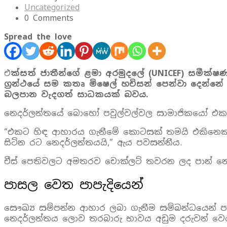
Uncategorized
0 Comments
Spread the love
එ
ක්සත් ජාතීන්ගේ ළමා අරමුදලේ (UNICEF) සමීක්ෂණ
ග්‍රන්ථයේ සම කතෘ මිෂෙල් හචිසන් පෙන්වා දෙන්න
බලපාන වැදගත් සාධකයක් බවය.
නෙදර්ලන්තයේ බොහෝ පවුල්වල්වල සාමාජිකයෝ එක
“එකට හිඳ ආහාරය ගැනීමේ කොටසක් තමයි එකිනෙකා 
සිටින රට නෙදර්ලන්තයයි,” ඇය පවසන්නීය.
චීස් පෙතිවලට අමතරව චොක්ලට් තවරන ලද පාන් නෙ
පාසල වෙත පාපැදියෙන්
සෞඛ්‍ය සම්පන්න ආහාර ලබා ගැනීම සම්බන්ධයෙන් 
නෙදර්ලන්තය ලොව තරබාරු භාවය අඩුම දරුවන් වෙස