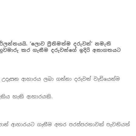
න්තයයි. ‘ලොව ප්‍රීතිමත්ම දරුවන්’ නමැති
හුවමාරු කර ගැනීම දරුවන්ගේ ඉදිරි අනාගතයට
උදෑසන ආහාරය ලබා ගන්නා දරුවන් වැඩියෙන්ම
කිය හැකි ආහාරයකි.
පාන් ආහාරයට ගැනීම අතර පරස්පරතාවක් පැවතියත්