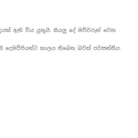
ක් ඇති විය යුතුයි. සියලු දේ මව්වරුන් වෙත
එවැනි දෙමව්පියන්ට කාලය තිබෙන බවත් පවසන්නීය.