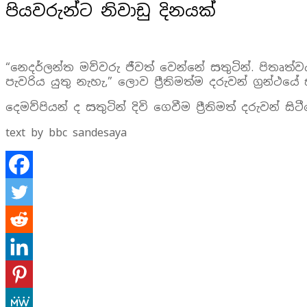
පියවරුන්ට නිවාඩු දිනයක්
“නෙදර්ලන්ත මව්වරු ජීවත් වෙන්නේ සතුටින්. පිතෘත
පැවරිය යුතු නැහැ,” ලොව ප්‍රීතිමත්ම දරුවන් ග්‍රන
දෙමව්පියන් ද සතුටින් දිවි ගෙවීම ප්‍රීතිමත් දරුව
text by bbc sandesaya