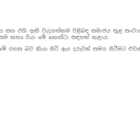
්වය සහ එහි ඇති වැදගත්කම පිළිබඳ සමාජය තුළ සංවාදය
්ථයේ සම කතෘ රියා මේ කොස්ටා සඳහන් කළාය.
න් සිටීමේ රහස බව කියා සිටි ඇය දරුවන් සමග සිටීමට 