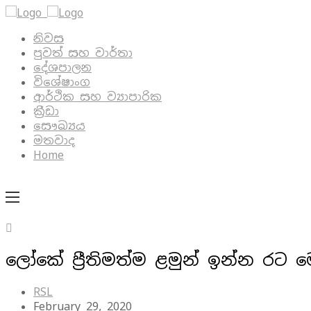
නිවස
පුවත් සහ වාර්තා
දේශපාලන
විශේෂාංග
ආර්ථික සහ ව්‍යාපාරික
ක්‍රීඩා
සෞඛ්‍යය
මතවාද
Home
ලෝකේ ප්‍රීතිමත්ම ළමුන් ඉන්න රට 
RSL
February 29, 2020