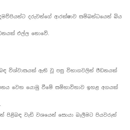
ව්පියන්ට දරුවන්ගේ ආරක්ෂාව සම්බන්ධයෙන් බිය
පීඩනයක් එල්ල නොවේ.
 විශ්වාසයක් ඇති වූ පසු විභාගවලින් පීඩනයක්
‍යාපනය වෙත යොමු වීමේ සම්භාවිතාව ඉහළ අගයක්
.
් පිළිබඳ වැඩි වශයෙන් සොයා බැලීමට පියවරුන්