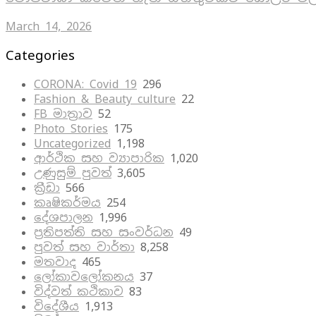
March 14, 2026
Categories
CORONA: Covid 19
296
Fashion & Beauty culture
22
FB මාත්‍රාව
52
Photo Stories
175
Uncategorized
1,198
ආර්ථික සහ ව්‍යාපාරික
1,020
උණුසුම් පුවත්
3,605
ක්‍රීඩා
566
කෘෂිකර්මය
254
දේශපාලන
1,996
ප්‍රතිපත්ති සහ සංවර්ධන
49
පුවත් සහ වාර්තා
8,258
මතවාද
465
ලෝකාවලෝකනය
37
විද්වත් කථිකාව
83
විදේශීය
1,913