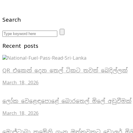
Search
Recent posts
QR එකෙන් දෙන තෙල් ටිකට තවත් බෙදිල්ලක්
March 18, 2026
ලෝක වෙළෙඳපොළේ බොරතෙල් මිලේ අඩුවීමක්
March 18, 2026
මොජ්ටාබා කමේනි ගැන ඔත්තුවකට ඩොලර් මිල