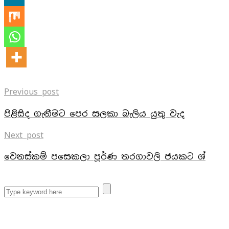
Previous post
පිළිසිද ගැනීමට පෙර සලකා බැලිය යුතු වැද
Next post
වෙනස්කම් පසෙකලා පූර්ණ තරගාවලි ජයකට ශ්‍