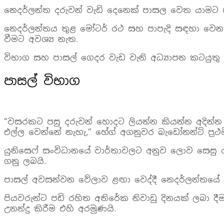
නෙදර්ලන්ත දරුවන් වැඩි දෙනෙක් පාසල වෙත යාමට පා
නෙදර්ලන්තය තුළ මෝටර් රථ සහ පාපැදි සඳහා වෙන
වීමට අවශ්‍ය නැත.
විභාග සහ පාසල් ගෙදර වැඩ වැනි අධ්‍යාපන කටයුතු
පාසල් විභාග
“වසරකට පසු දරුවන් හොදට ලියන්න කියන්න අදින්න 
එල්ල වෙන්නේ නැහැ,” හේග් අගනුවර බැඩෝනන්ට් ප්‍රථම
යුනිසෙෆ් සංවිධානයේ වාර්තාවලට අනුව ලොව සෙසු 
ගනු ලබයි.
පාසල් අවසන්වන වේලාව ළඟා වෙද්දී නෙදර්ලන්තයේ පි
පියවරුන්ට පඩි රහිත අතිරේක නිවාඩු දිනයක් ලබා 
උනන්දු කිරීම එහි අරමුණයි.