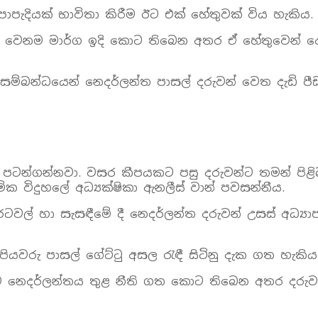
පැදියක් භාවිතා කිරීම ඊට එක් හේතුවක් විය හැකිය.
 වෙනම මාර්ග ඉදි කොට තිබෙන අතර ඒ හේතුවෙන් දෙම
 සම්බන්ධයෙන් නෙදර්ලන්ත පාසල් දරුවන් වෙත දැඩි 
පටන්ගන්නවා. වසර කීපයකට පසු දරුවන්ට තමන් පිළිබඳ
ික විදුහලේ අධ්‍යක්ෂිකා ඇනලීස් වාන් පවසන්නීය.
රටවල් හා සැසඳීමේ දී නෙදර්ලන්ත දරුවන් උසස් අධ්
යවරු පාසල් ගේට්ටු අසල රැඳී සිටිනු දැක ගත හැකිය
දීම නෙදර්ලන්තය තුළ නීති ගත කොට තිබෙන අතර දරුවන