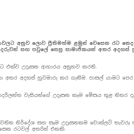
වලට අනුව ලොව ප්‍රීතිමත්ම ළමුන් වෙසෙන රට නෙදර්ල
ේ දරුවන් සහ පවුලේ සෙසු සාමාජිකයන් අතර අදහස් 
ට එක්ව උදෑසන ආහාරය අනුභව කරති.
අතර අදහස් හුවමාරු කර ගැනීම. පාසල් යාමට පෙර 
දර්ලන්ත වැසියන්ගේ උදෑසන කෑම මේසය තුළ නිතර දැ
පවතින නිර්දේශ සහ සෑම උදෑසනකම චොක්ලට් තැවරූ 
ෙන රටවල් අතරින් එකකි.