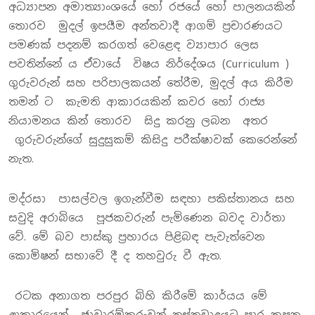
අධ්‍යාපන අමාත්‍යාංශයේ හෝ රජයේ හෝ පාලනයකින්
තොරව මුදල් ඉපයීම අන්තවාදී ආගම් ප්‍රචාරණයට
පමණක් පදනම් කරගත් වෙළෙඳ ව්‍යාපාර ලෙස
පවතින්නේ ය ඒවායේ විෂය නිර්දේශය (Curriculum )
ගුරුවරුන් සහ පරිපාලකයන් තේරීම, මුදල් අය කිරීම
තමන් ට කැමති ආකාරයකින් කවර හෝ රාජ්‍ය
නියාමනය කින් තොරව සිදු කරනු ලබන අතර
ගුරුවරුන්ගේ සුදුසුකම් කිසිදු පරීක්ෂාවක් කෙරෙන්නේ
නැත.
මද්රසා පාසල්වල ඉගැන්වීම සඳහා පකිස්තානය සහ
සවුදි අරාබියෙ පූජකවරුන් පැමිණෙන බවද වාර්තා
වේ. මේ බව පාස්කු ප්‍රහාරය පිළිබඳ පැවැත්වෙන
කොමිෂන් සභාවේ දී ද තහවුරු වී ඇත.
රටක අනාගත පරපුර බිහි කිරීමේ කාර්යය මේ
ආකාරයෙන් ජාවාරම්කරුවන් ත්‍රස්තවාදයට පාර කපන