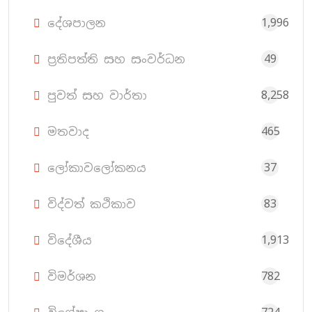
1,996
දේශපාලන
49
ප්‍රතිපත්ති සහ සංවර්ධන
8,258
පුවත් සහ වාර්තා
465
මතවාද
37
ලෝකාවලෝකනය
83
විද්වත් කථිකාව
1,913
විදේශීය
782
විමර්ශන