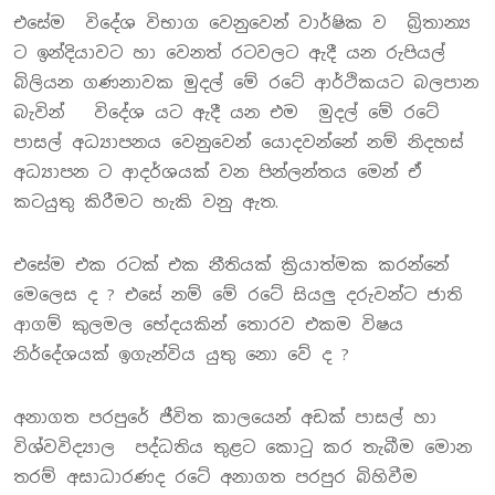
එසේම විදේශ විභාග වෙනුවෙන් වාර්ෂික ව බ්‍රිතාන්‍ය
ට ඉන්දියාවට හා වෙනත් රටවලට ඇදී යන රුපියල්
බිලියන ගණනාවක මුදල් මේ රටේ ආර්ථිකයට බලපාන
බැවින් විදේශ යට ඇදී යන එම මුදල් මේ රටේ
පාසල් අධ්‍යාපනය වෙනුවෙන් යොදවන්නේ නම් නිදහස්
අධ්‍යාපන ට ආදර්ශයක් වන පින්ලන්තය මෙන් ඒ
කටයුතු කිරීමට හැකි වනු ඇත.
එසේම එක රටක් එක නීතියක් ක්‍රියාත්මක කරන්නේ
මෙලෙස ද ? එසේ නම් මේ රටේ සියලු දරුවන්ට ජාති
ආගම් කුලමල භේදයකින් තොරව එකම විෂය
නිර්දේශයක් ඉගැන්විය යුතු නො වේ ද ?
අනාගත පරපුරේ ජීවිත කාලයෙන් අඩක් පාසල් හා
විශ්වවිද්‍යාල පද්ධතිය තුළට කොටු කර තැබීම මොන
තරම් අසාධාරණද රටේ අනාගත පරපුර බිහිවීම