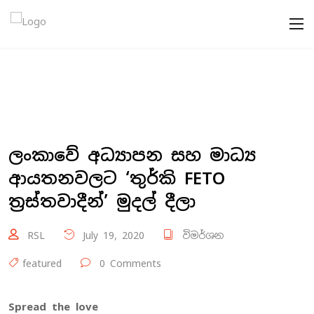
ලංකාවේ අධ්‍යාපන සහ මාධ්‍ය
ආයතනවලට ‘තුර්කි FETO
ත්‍රස්තවාදීන්’ මුදල් දීලා
RSL
July 19, 2020
විමර්ශන
featured
0 Comments
Spread the love