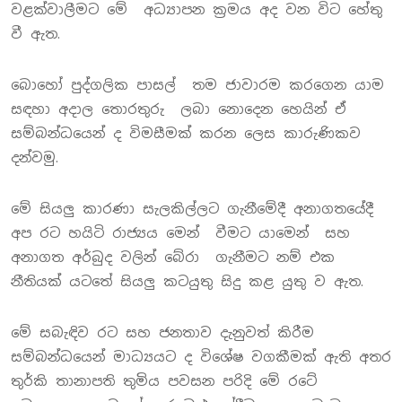
වළක්වාලීමට මේ අධ්‍යාපන ක්‍රමය අද වන විට හේතු
වී ඇත.
බොහෝ පුද්ගලික පාසල් තම ජාවාරම කරගෙන යාම
සඳහා අදාල තොරතුරු ලබා නොදෙන හෙයින් ඒ
සම්බන්ධයෙන් ද විමසීමක් කරන ලෙස කාරුණිකව
දන්වමු.
මේ සියලු කාරණා සැලකිල්ලට ගැනීමේදී අනාගතයේදී
අප රට හයිටි රාජ්‍යය මෙන් වීමට යාමෙන් සහ
අනාගත අර්බුද වලින් බේරා ගැනීමට නම් එක
නීතියක් යටතේ සියලු කටයුතු සිදු කළ යුතු ව ඇත.
මේ සබැඳිව රට සහ ජනතාව දැනුවත් කිරීම
සම්බන්ධයෙන් මාධ්‍යයට ද විශේෂ වගකීමක් ඇති අතර
තුර්කි තානාපති තුමිය පවසන පරිදි මේ රටේ