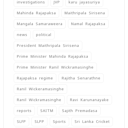
investigations
JVP
karu jayasuriya
Mahinda Rajapaksa
Maithripala Sirisena
Mangala Samaraweera
Namal Rajapaksa
news
political
President Maithripala Sirisena
Prime Minister Mahinda Rajapaksa
Prime Minister Ranil Wickramasinghe
Rajapaksa regime
Rajitha Senarathne
Ranil Wickeramasinghe
Ranil Wickramasinghe
Ravi Karunanayake
reports
SAITM
Sajith Premadasa
SLFP
SLPP
Sports
Sri Lanka Cricket