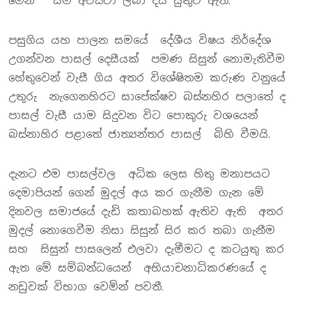
මෙන් සම අවස්ථා ලබා දිය යුතුව ඇත.
පසුගිය යහ පාලන සමයේ දේශීය විෂය නිර්දේශ
උගන්වන පාසල් දෙසීයක් පමණ සිසුන් නොමැතිවීම
හේතුවෙන් වැසී ගිය අතර විශේෂිතම කරුණ වනුයේ
උතුරු නැගෙනහිරට සාපේක්ෂව බස්නහිර පලාතේ ද
පාසල් වැසී යාම සිදුවන විට පොකුරු වශයෙන්
බස්නාහිර පළාතේ ජාත්‍යන්තර පාසල් බිහි වීමයි.
දැනට එම පාසල්වල අධික ලෙස හිතු මනාපයට
දෙමාපියන් ගෙන් මුදල් අය කර ගැනීම ගැන මේ
දිනවල සමාජයේ දැඩි කතාබහක් ඇතිව ඇති අතර
මුදල් නොගෙවීම නිසා සිසුන් සිර කර තබා ගැනීම
සහ සිසුන් පාසලෙන් එලවා දැමීමට ද කටයුතු කර
ඇත මේ සම්බන්ධයෙන් අභියාචනාධිකරණයේ ද
නඩුවක් විභාග වෙමින් පවතී.