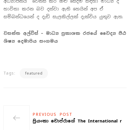
අධ්‍යාපනය වෙනස් කර ඔළු සේදීම සඳහා මාධ්‍ය ද
භාවිතා කරන බව දන්වා ඇති හෙයින් අප ඒ
සම්බන්ධයෙන් ද දැඩි සැලකිල්ලක් දැක්විය යුතුව ඇත.
වසන්ත අල්විස් – මාධ්‍ය ප්‍රකාශක රජයේ වෛද්‍ය පීඨ
ශිෂ්‍ය දෙමාපිය සංගමය
Tags:
featured
PREVIOUS POST
ප්‍රියංකා චොප්රාගේ The International r