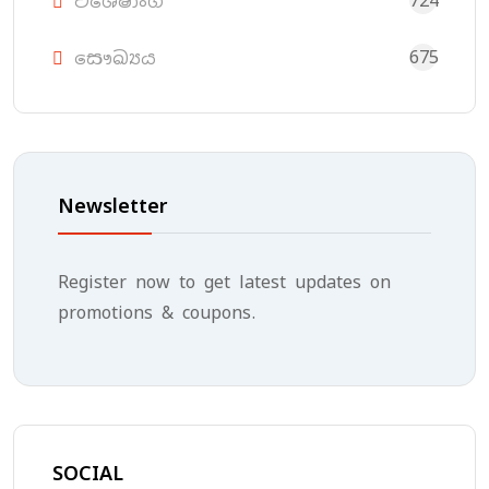
724
විශේෂාංග
675
සෞඛ්‍යය
Newsletter
Register now to get latest updates on
promotions & coupons.
SOCIAL