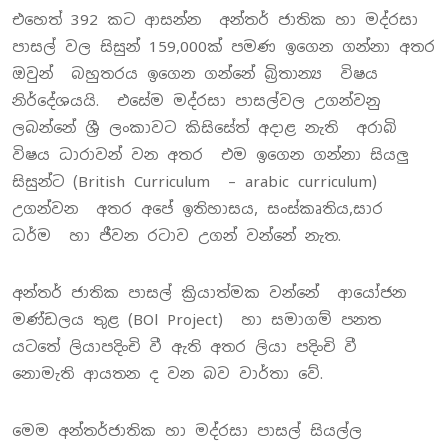
එහෙත් 392 කට ආසන්න අන්තර් ජාතික හා මද්රසා
පාසල් වල සිසුන් 159,000ක් පමණ ඉගෙන ගන්නා අතර
ඔවුන් බහුතරය ඉගෙන ගන්නේ බ්‍රිතාන්‍ය විෂය
නිර්දේශයයි. එසේම මද්රසා පාසල්වල උගන්වනු
ලබන්නේ ශ්‍රී ලංකාවට කිසිසේත් අදාළ නැති අරාබි
විෂය ධාරාවන් වන අතර එම ඉගෙන ගන්නා සියලු
සිසුන්ට (British Curriculum – arabic curriculum)
උගන්වන අතර අපේ ඉතිහාසය, සංස්කෘතිය,සාර
ධර්ම හා ජීවන රටාව උගන් වන්නේ නැත.
අන්තර් ජාතික පාසල් ක්‍රියාත්මක වන්නේ ආයෝජන
මණ්ඩලය තුළ (BOl Project) හා සමාගම් පනත
යටතේ ලියාපදිංචි වී ඇති අතර ලියා පදිංචි වී
නොමැති ආයතන ද වන බව වාර්තා වේ.
මෙම අන්තර්ජාතික හා මද්රසා පාසල් සියල්ල