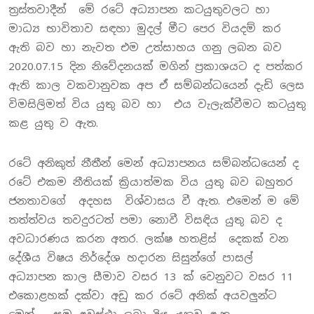
ත්‍රස්තවාදීන් මේ රටේ අධ්‍යාපන කටයුතුවලට හා
මාධ්‍ය භාවිතාව සඳහා මුදල් මීට පෙර වියදම් කර
ඇති බව හා නැවත එම උත්සාහය ගනු ලබන බව
2020.07.15 දින නිවේදනයක් මගින් ප්‍රකාශයට ද පත්කර
ඇති කාල වකවානුවක අප ඒ සම්බන්ධයෙන් දැඩි ලෙස
විමසිලිමත් විය යුතු බව හා එය වැලැක්වීමට කටයුතු
කළ යුතු ව ඇත.
රටේ අනිකුත් නීතීන් මෙන් අධ්‍යාපනය සම්බන්ධයෙන් ද
රටේ එකම නීතියක් ක්‍රියාත්මක විය යුතු බව බහුතර
ජනතාවගේ අදහස විශ්වාසය වී ඇත. එමෙන් ම මේ
තත්ත්වය තවදුරටත් පමා නොවී විසඳිය යුතු බව ද
අවධාරණය කරන අතර. ලක්ෂ හතළිස් දෙකක් වන
දේශීය විෂය නිර්දේශ හදාරන සිසුන්ගේ පාසල්
අධ්‍යාපන කාල සීමාව වසර 13 ක් වෙනුවට වසර 11
එකොළහක් දක්වා අඩු කර රටේ අනික් අයවලුන්ට