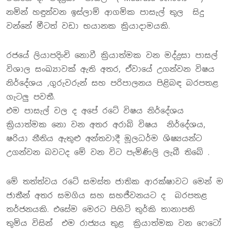
නමින් හඳුන්වන ඉස්ලාම් ආගමික පාසැල් තුල සිදු
වන්නේ මීටත් වඩා භයානක ක්‍රියාදාමයකි.
රජයේ ලියාපදිංචි නොවී ක්‍රියාත්මක වන මද්ද්‍රසා පාසල්
විශාල සංඛ්‍යාවක් ඇති අතර, ඒවායේ උගන්වන විෂය
නිර්දේශය ,ගුරුවරුන් සහ පරිපාලනය පිළිබඳ බරපතළ
ගැටලු පවතී.
එම පාසැල් වල ද අපේ රටේ විෂය නිර්දේශය
ක්‍රියාත්මක නො වන අතර අරාබි විෂය නිර්දේශය,
ෂරියා නීතිය ඇතුළු අන්තවාදී මූලධර්ම ශිෂ්‍යයන්ට
උගන්වන බවටද මේ වන විට පැමිණිලි ලැබී තිබේ .
මේ තත්ත්වය රටේ සමස්ත ජාතික ආරක්ෂාවට මෙන් ම
ජාතීන් අතර සමගිය සහ සහජීවනයට ද බරපතළ
තර්ජනයකි. එසේම මෙරට පිහිටි තුර්කි තානාපති
තුමිය විසින් එම රාජ්‍යය තුළ ක්‍රියාත්මක වන ෆෙටෝ