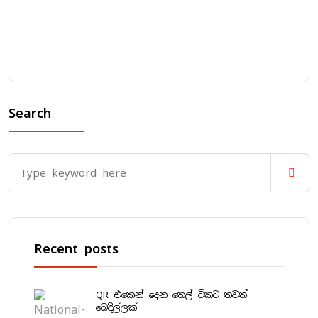
Search
Recent posts
QR එකෙන් දෙන තෙල් ටිකට තවත්
බෙදිල්ලක්