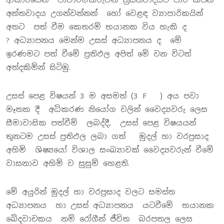
අන්තවාදය උගන්වන්නන් හෝ වෙළඳ ව්‍යාපාරිකයින්
අතට පත් වීම කෙතරම් භයානක විය හැකි ද
? අධ්‍යාපනය මෙන්ම උසස් අධ්‍යාපනය ද මේ
ඉරණමට පත් වීමේ ප්‍රතිඵල අපිත් මේ වන විටත්
අත්දකිමින් සිටිමු.
උසස් පෙළ විෂයන් 3 ම අසමත් (3 F ) අය පවා
මෑතක දී අධිකරණ නියෝග වලින් වෛද්‍යවරු ලෙස
සීමාවාසික පත්වීම් ලබද්දී, උසස් පෙළ විෂයයන්
තුනටම උසස් ප්‍රතිඵල ලබා ගත් මුදල් හා වරප්‍රසාද
අහිමි ශිෂ්‍යයෝ විශාල සංඛ්‍යාවක් වෛද්‍යවරුන් වීමේ
වාසනාව අහිමි ව සුසුම් හෙළති.
මේ අයුරින් මුදල් හා වරප්‍රසාද වලට සමස්ත
අධ්‍යාපනය හා උසස් අධ්‍යාපනය යටවීමේ භයානක
ඛේදවාචකය නම් රෝගීන් ජීවිත බරපතල ලෙස