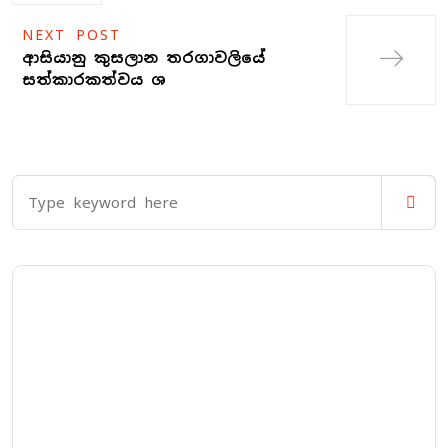
NEXT POST
ආසියානු කුසලාන තරගාවලියේ
සත්කාරකත්වය ශ