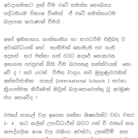
අවදානමකට ලක් වීම රටේ සමස්ත සෞඛ්‍යය
පද්ධතියම විනාශ වීමෙන් ඒ රටේ සමස්තයටම
බලපාන කරුණක් වීමයි .
අපේ ඉතිහාසය, සංස්කෘතිය හා සාරධර්ම පිළිබඳ ව
අවබෝධයක් හෝ හැඟීමක් නොමැති පර ගැති
අදහස් කර පින්නා ගත් රටට ආදරේ නොකරන
අනාගත පරපුරක් බිහි වීම බරපතළ තත්ත්වයක් නො
වේ ද ? නව යටත් විජිත වාදය, නව මුහුණුවරකින්
අන්තර්ජාතික පාසල් (International Schools ) හරහා
ක්‍රියාත්මක කිරීමෙන් ඔවුන් බලාපොරොත්තු වූ අරමුණ
එය නොවේද ?
රජයේ පාසැල් වල ඉගෙන ගන්නා ශිෂ්‍යයින්ට වඩා වසර
3- 4 කට කලින් උපාධිධාරීන් බවට පත් වී රජයේ සහ
පෞද්ගලික අංශ වල රැකියා අවස්ථා, උසස්වීම් සහ