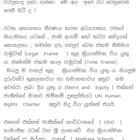
වරප්‍රසාද ලබා ගන්නා මේ අය අපේ රට වෙනුවෙන්
පෙනී සිටී ද ?
රටක අනාගතය තීරණය කරන අධ්‍යාපනය, රජයේ
නියාමනය යටතේ , ජාති ආගම් හෝ කවර භේදයක්
නොසලකා , සමස්ත දරු පරපුර වෙත එකම නීතිමය
රාමුවක් (Legal Frame ) තුළ ක්‍රියාත්මක විය යුතු
ය. එමෙන්ම එකම කාල රාමුවක් (Time Frame)
සියලු ම පාසල් තුළ ක්‍රියාත්මක විය යුතු ය. සියලුම
දරුවන්ට කුසලතාවය හා සමානතාවය අනුව සම
අවස්ථා ලබා දිය යුතු ය (Merit and Equity ) එක්සත්
ජාතීන්ගේ මානව හිමිකම් ප්‍රඥප්තියට UN Human
Rights Charter අනුව සිදු විය යුත්තේ එයයි.
එහෙත් එක්සත් ජාතීන්ගේ සංවිධානයේ ( UNO )
සාමාජික රටක් වන ශ්‍රී ලංකාවේ එය ක්‍රියාත්මක
වන්නේ ද? මද්ද්‍රසා පාසල් ( Madrasa Schools )