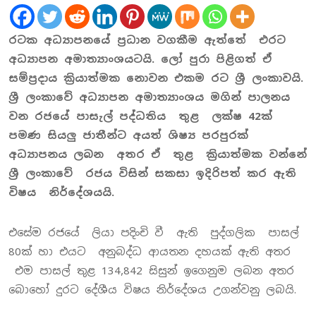
රටක අධ්‍යාපනයේ ප්‍රධාන වගකීම ඇත්තේ එරට
අධ්‍යාපන අමාත්‍යාංශයටයි. ලෝ පුරා පිළිගත් ඒ
සම්ප්‍රදාය ක්‍රියාත්මක නොවන එකම රට ශ්‍රී ලංකාවයි.
ශ්‍රී ලංකාවේ අධ්‍යාපන අමාත්‍යාංශය මගින් පාලනය
වන රජයේ පාසැල් පද්ධතිය තුළ ලක්ෂ 42ක්
පමණ සියලු ජාතීන්ට අයත් ශිෂ්‍ය පරපුරක්
අධ්‍යාපනය ලබන අතර ඒ තුළ ක්‍රියාත්මක වන්නේ
ශ්‍රී ලංකාවේ රජය විසින් සකසා ඉදිරිපත් කර ඇති
විෂය නිර්දේශයයි.
එසේම රජයේ ලියා පදිංචි වී ඇති පුද්ගලික පාසල්
80ක් හා එයට අනුබද්ධ ආයතන දහයක් ඇති අතර
එම පාසල් තුළ 134,842 සිසුන් ඉගෙනුම ලබන අතර
බොහෝ දුරට දේශීය විෂය නිර්දේශය උගන්වනු ලබයි.