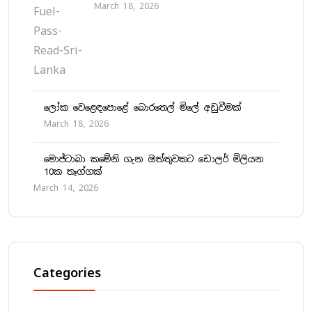
March 18, 2026
ලෝක වෙළෙඳපොළේ බොරතෙල් මිලේ අඩුවීමක්
March 18, 2026
මොජ්ටාබා කමේනි ගැන ඔත්තුවකට ඩොලර් මිලියන
10ක තෑග්ගක්
March 14, 2026
Categories