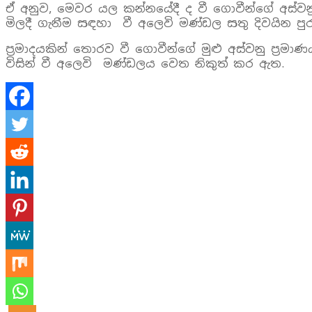
ඒ අනුව, මෙවර යල කන්නයේදී ද වී ගොවීන්ගේ අස්වන
මිලදී ගැනීම සඳහා වී අලෙවි මණ්ඩල සතු දිවයින පු
ප්‍රමාදයකින් තොරව වී ගොවීන්ගේ මුළු අස්වනු ප්‍ර
විසින් වී අලෙවි මණ්ඩලය වෙත නිකුත් කර ඇත.