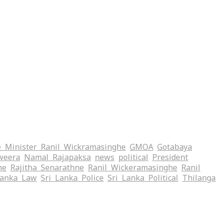
 Minister Ranil Wickramasinghe
GMOA
Gotabaya
weera
Namal Rajapaksa
news
political
President
me
Rajitha Senarathne
Ranil Wickeramasinghe
Ranil
Lanka Law
Sri Lanka Police
Sri Lanka Political
Thilanga