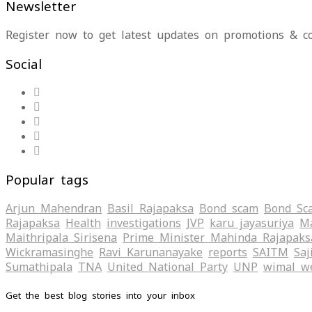
Newsletter
Register now to get latest updates on promotions & c
Social
Popular tags
Arjun Mahendran
Basil Rajapaksa
Bond scam
Bond Sc
Rajapaksa
Health
investigations
JVP
karu jayasuriya
Ma
Maithripala Sirisena
Prime Minister Mahinda Rajapaks
Wickramasinghe
Ravi Karunanayake
reports
SAITM
Saj
Sumathipala
TNA
United National Party
UNP
wimal w
Get the best blog stories into your inbox