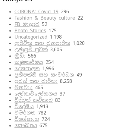
CORONA: Covid 19
296
Fashion & Beauty culture
22
FB මාත්‍රාව
52
Photo Stories
175
Uncategorized
1,198
ආර්ථික සහ ව්‍යාපාරික
1,020
උණුසුම් පුවත්
3,605
ක්‍රීඩා
566
කෘෂිකර්මය
254
දේශපාලන
1,996
ප්‍රතිපත්ති සහ සංවර්ධන
49
පුවත් සහ වාර්තා
8,258
මතවාද
465
ලෝකාවලෝකනය
37
විද්වත් කථිකාව
83
විදේශීය
1,913
විමර්ශන
782
විශේෂාංග
724
සෞඛ්‍යය
675