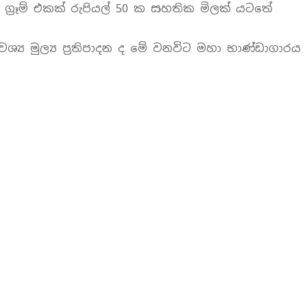
්‍රෑම් එකක් රුපියල් 50 ක සහතික මිලක් යටතේ
‍ය මුල්‍ය ප්‍රතිපාදන ද මේ වනවිට මහා භාණ්ඩාගාරය