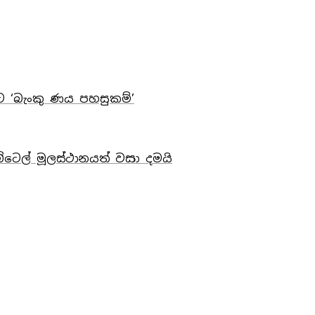
ට ‘බැංකු ණය පහසුකම්’
බිටෙල් මූලස්ථානයත් වසා දමයි