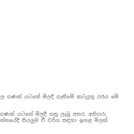
මිල ගණන් යටතේ මිලදී ගැනීමේ කටයුතු රජය මේ
ිල ගණන් යටතේ මිලදී ගනු ලැබු අතර, අතිගරු
 කන්නයේදී සියලුම වී වර්ග සඳහා ඉහළ මිලක්