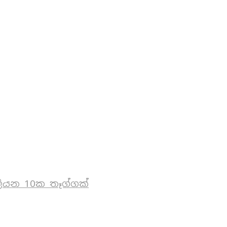
ියන 10ක තෑග්ගක්