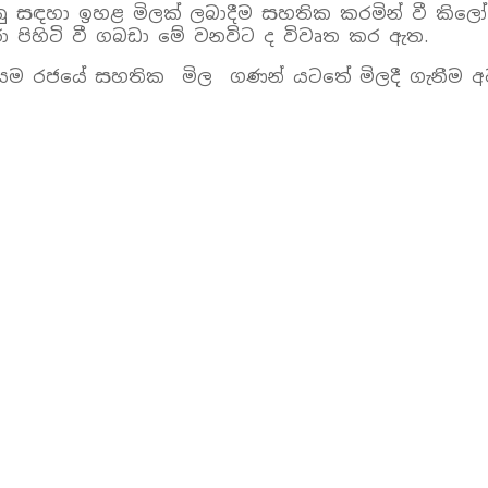
ු සඳහා ඉහළ මිලක් ලබාදීම සහතික කරමින් වී කිලෝ ග
රා පිහිටි වී ගබඩා මේ වනවිට ද විවෘත කර ඇත.
මාණයම රජයේ සහතික මිල ගණන් යටතේ මිලදී ගැනීම අවශ්