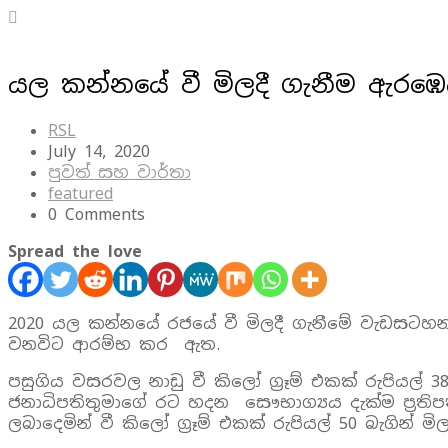
යල කන්නයේ වී මිලදී ගැනීම ඇරඹෙ
RSL
July 14, 2020
පුවත් සහ වාර්තා
featured
0 Comments
Spread the love
2020 යල කන්නයේ රජයේ වී මිලදී ගැනීමේ වැඩසටහන 
වනවිට ආරම්භ කර ඇත.
පසුගිය වසරවල නාඩු වී කිලෝ ග්‍රෑම් එකක් රුපියල් 
ජනාධිපතිතුමාගේ රට හදන සෞභාග්‍යය දැක්ම ප්‍රතිපත
ලබාදෙමින් වී කිලෝ ග්‍රෑම් එකක් රුපියල් 50 බැගින් ම