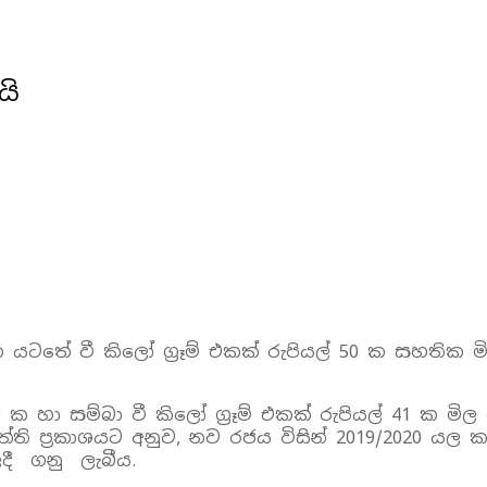
යි
යටතේ වී කිලෝ ග්‍රෑම් එකක් රුපියල් 50 ක සහතික 
38 ක හා සම්බා වී කිලෝ ග්‍රෑම් එකක් රුපියල් 41 ක ම
්ති ප්‍රකාශය‍ට අනුව, නව රජය විසින් 2019/2020 යල
ිලදී ගනු ලැබීය.