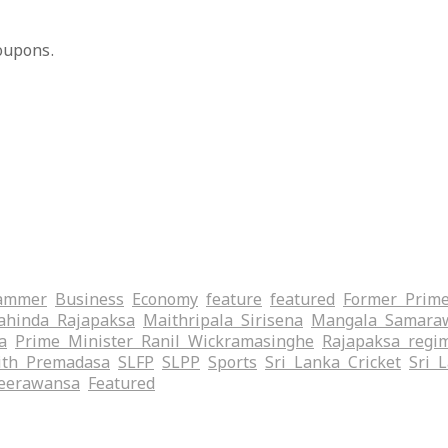
oupons.
ammer
Business
Economy
feature
featured
Former Prime
hinda Rajapaksa
Maithripala Sirisena
Mangala Samara
a
Prime Minister Ranil Wickramasinghe
Rajapaksa regi
ith Premadasa
SLFP
SLPP
Sports
Sri Lanka Cricket
Sri 
eerawansa
‍Featured