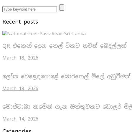
Recent posts
QR එකෙන් දෙන තෙල් ටිකට තවත් බෙදිල්ලක්
March 18, 2026
ලෝක වෙළෙඳපොළේ බොරතෙල් මිලේ අඩුවීමක්
March 18, 2026
මොජ්ටාබා කමේනි ගැන ඔත්තුවකට ඩොලර් මිල
March 14, 2026
Categories