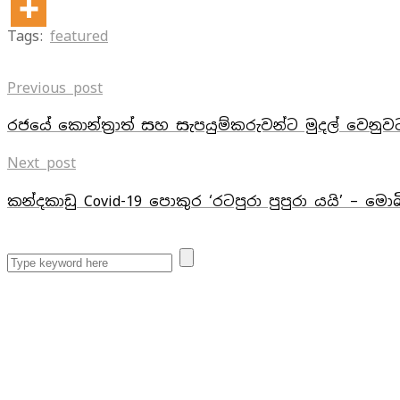
Tags:
featured
Previous post
රජයේ කොන්ත්‍රාත් සහ සැපයුම්කරුවන්ට මුදල් වෙනුව
Next post
කන්දකාඩු Covid-19 පොකුර ‘රටපුරා පුපුරා යයි’ – මො