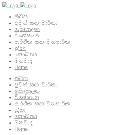
නිවස
පුවත් සහ වාර්තා
දේශපාලන
විශේෂාංග
ආර්ථික සහ ව්‍යාපාරික
ක්‍රීඩා
සෞඛ්‍යය
මතවාද
Home
නිවස
පුවත් සහ වාර්තා
දේශපාලන
විශේෂාංග
ආර්ථික සහ ව්‍යාපාරික
ක්‍රීඩා
සෞඛ්‍යය
මතවාද
Home