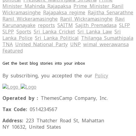
Minister Mahinda Rajapaksa
Prime Minister Ranil
Wickramasinghe
Rajapaksa regime
Rajitha Senarathne
Ranil Wickeramasinghe
Ranil Wickramasinghe
Ravi
Karunanayake
reports
SAITM
Sajith Premadasa
SLFP
SLPP
Sports
Sri Lanka Cricket
Sri Lanka Law
Sri
Lanka Police
Sri Lanka Political
Thilanga Sumathipala
TNA
United National Party
UNP
wimal weerawansa
‍Featured
Get the best blog stories into your inbox
By subscribing, you accepted the our
Policy
Operated by :
ThemesCamp Company, Inc.
Tax Code:
0514234567
Address:
223 Thatcher Road St, Mahattan
NY 10632, United States