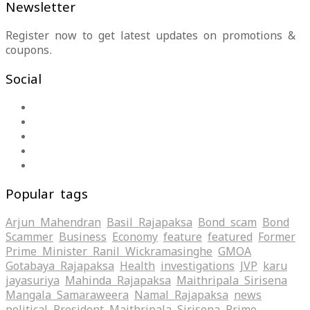
Newsletter
Register now to get latest updates on promotions &
coupons.
Social
Popular tags
Arjun Mahendran
Basil Rajapaksa
Bond scam
Bond
Scammer
Business
Economy
feature
featured
Former
Prime Minister Ranil Wickramasinghe
GMOA
Gotabaya Rajapaksa
Health
investigations
JVP
karu
jayasuriya
Mahinda Rajapaksa
Maithripala Sirisena
Mangala Samaraweera
Namal Rajapaksa
news
political
President Maithripala Sirisena
Prime