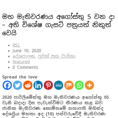
මහ මැතිවරණය අගෝස්තු 5 වන දා
– අති විශේෂ ගැසට් පත්‍රයත් නිකුත්
වෙයි
RSL
June 10, 2020
දේශපාලන
,
පුවත් සහ වාර්තා
featured
0 Comments
Spread the love
2020 පාර්ලිමේන්තු මහ මැතිවරණය අගෝස්තු 05
වැනි බදාදා දින පැවැත්වීමට තීරණය කළ බව
ජාතික මැතිවරණ කොමිසමේ සභාපති මහින්ද
දේශප්‍රිය මහතා අද (10) පස්වරුවේදී මැතිවරණ