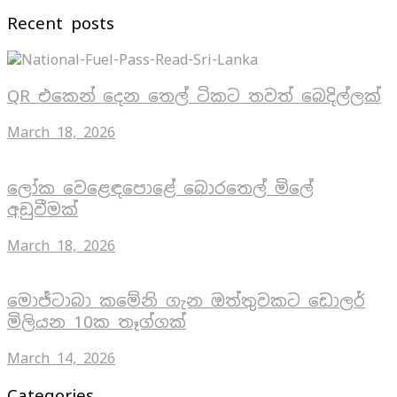
Recent posts
QR එකෙන් දෙන තෙල් ටිකට තවත් බෙදිල්ලක්
March 18, 2026
ලෝක වෙළෙඳපොළේ බොරතෙල් මිලේ
අඩුවීමක්
March 18, 2026
මොජ්ටාබා කමේනි ගැන ඔත්තුවකට ඩොලර්
මිලියන 10ක තෑග්ගක්
March 14, 2026
Categories