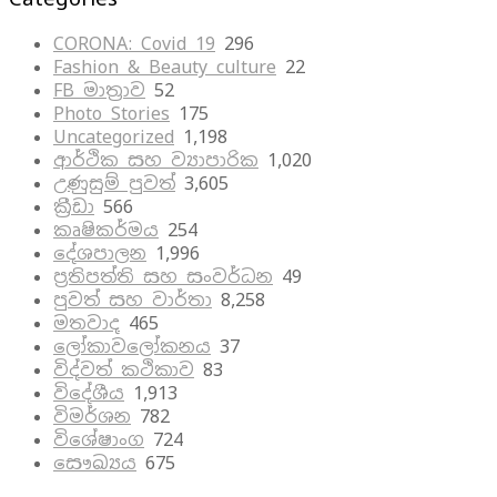
CORONA: Covid 19
296
Fashion & Beauty culture
22
FB මාත්‍රාව
52
Photo Stories
175
Uncategorized
1,198
ආර්ථික සහ ව්‍යාපාරික
1,020
උණුසුම් පුවත්
3,605
ක්‍රීඩා
566
කෘෂිකර්මය
254
දේශපාලන
1,996
ප්‍රතිපත්ති සහ සංවර්ධන
49
පුවත් සහ වාර්තා
8,258
මතවාද
465
ලෝකාවලෝකනය
37
විද්වත් කථිකාව
83
විදේශීය
1,913
විමර්ශන
782
විශේෂාංග
724
සෞඛ්‍යය
675