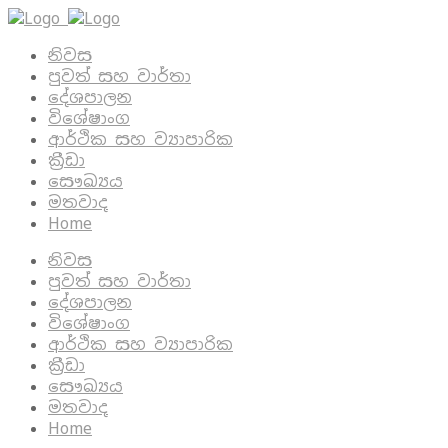
නිවස
පුවත් සහ වාර්තා
දේශපාලන
විශේෂාංග
ආර්ථික සහ ව්‍යාපාරික
ක්‍රීඩා
සෞඛ්‍යය
මතවාද
Home
නිවස
පුවත් සහ වාර්තා
දේශපාලන
විශේෂාංග
ආර්ථික සහ ව්‍යාපාරික
ක්‍රීඩා
සෞඛ්‍යය
මතවාද
Home