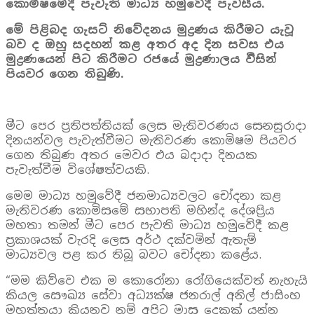
කොමිෂමේදී පැවැති මාධ්‍ය හමුවේදී පැවසීය.
මේ පිළිබද ගැසට් නිවේදනය මුද්‍රණය කිරීමට යැවූ
බව ද ඔහු සදහන් කළ අතර අද දින සවස එය
මුද්‍රණයෙන් පිට කිරීමට රජයේ මුද්‍රණාලය විිසින්
පියවර ගෙන තිබුණි.
මීට පෙර ප්‍රතිපත්තියක් ලෙස මැතිවරණය සෙනසුරාදා
දිනයන්වල පැවැත්වීමට මැතිවරණ කොමිෂම පියවර
ගෙන තිබුණ අතර මෙවර එය බදාදා දිනයක
පැවැත්වීම විශේෂත්වයකි.
මෙම මාධ්‍ය හමුවේදී ජනමාධ්‍යවලට චෝදනා කළ
මැතිවරණ කොමිසමේ සභාපති මහින්ද දේශප්‍රිය
මහතා තමන් මීට පෙර පැවති මාධ්‍ය හමුවේදී කළ
ප්‍රකාශයක් වැරදි ලෙස අර්ථ දක්වමින් ඇතැම්
මාධ්‍යවල පළ කර තිබූ බවට චෝදනා කළේය.
“මම කිව්වෙ එක ම කොරෝනා රෝගියෙක්වත් නැහැයි
කියල සෞඛ්‍ය සේවා අධ්‍යක්ෂ ජනරාල් අනිල් ජාසිංහ
මහත්තයා කියනව නම් අපිට මාස දෙකක් යන්න