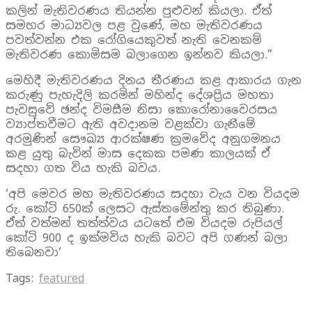
කලින් මැතිවරණය තියන්න පුළුවන් කියලා. ඒත්
සමහර මාධ්‍යවල පළ වුණේ, මහ මැතිවරණය
පවත්වන්න එක රෝගියෙකුවත් නැති වෙනකම්
මැතිවරණ කොමිසම බලාගෙන ඉන්නව කියලා.”
මෙහිදී මැතිවරණය දිනය තීරණය කළ ආකාරය ගැන
කරුණු පැහැදිලි කරමින් මහින්ද දේශප්‍රිය මහතා
පැවසුවේ ඡන්ද විමසීම නිසා කොරෝනාවෛරසය
ව්‍යාප්තවීමට ඇති අවදානම වළක්වා ගැනීමේ
අරමුණින් සෞඛ්‍ය ආරක්ෂණ ක්‍රමවේද අනුගමනය
කළ යුතු බැවින් මාස දෙකක පමණ කාලයක් ඒ
සදහා ගත විය හැකි බවය.
‘අපි මෙවර මහ මැතිවරණය සදහා වැය වන වියදම
රු. කෝටි 650ක් ලෙසට ඇස්තමේන්තු කර තිබුණා.
ඒත් වත්මන් තත්ත්වය යටතේ එම වියදම රුපියල්
කෝටි 900 ද ඉක්මවිය හැකි බවට අපි ගණන් බලා
තිබෙනවා‘
Tags:
featured