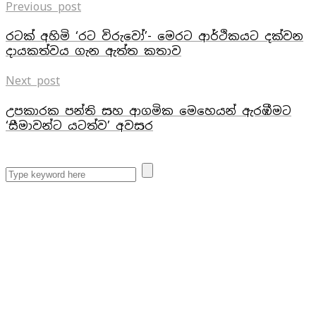
Previous post
රටක් අහිමි ‘රට විරුවෝ’- මෙරට ආර්ථිකයට දක්වන
දායකත්වය ගැන ඇත්ත කතාව
Next post
උපකාරක පන්ති සහ ආගමික මෙහෙයන් ඇරඹීමට
‘සීමාවන්ට යටත්ව’ අවසර