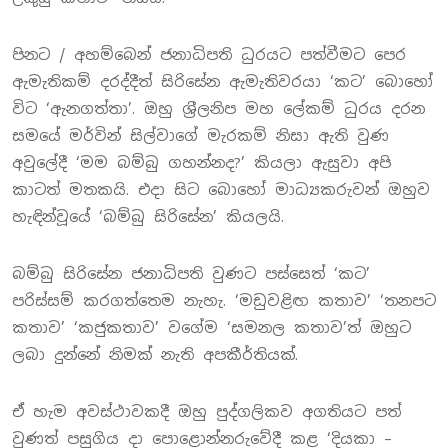
පිනට / අහම්බෙන් ජනාධිපති ධුරයට පත්වීමට පෙර
ඇමැතිකම් දරද්දීත් සිරිසේන ඇමැතිවරයා ‘කට’ බොහෝ
විට ‘ඇනගත්තා’. ඔහු ශ‍්‍රීලනිප මහ ලේකම් ධුරය දරන
සමයේ මර්වින් සිල්වාගේ මැරකම් නිසා ඇති වුණ
අවුලේදී ‘මම බම්බු ගහන්නද?’ කියලා ඇසුවා අපි
කාටත් මතකයි. එදා සිට බොහෝ මාධ්‍යකරුවන් ඔහුව
හැඳින්වූයේ ‘බම්බු සිරිසේන’ කියලයි.
බම්බු සිරිසේන ජනාධිපති වුණට පස්සෙත් ‘කට’
පරිස්සම් කරගත්තෙම නැහැ. ‘මඩුවළිඟ කතාව’ ‘තනපට
කතාව’ ‘කජුකතාව’ වගේම ‘සමනල කතාව’ත් ඔහුට
ලබා දුන්නේ නිමක් නැති අපකීර්තියක්.
ඒ හැම අවස්ථාවකදී ඔහු පුද්ගලිකව අගතියට පත්
වුණත් පසුගිය දා පොළොන්නරුවේදී කළ ‘දියකා –