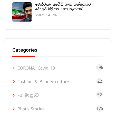
මොජ්ටාබා කමේනි ගැන ඔත්තුවකට
ඩොලර් මිලියන 10ක තෑග්ගක්
March 14, 2026
Categories
296
CORONA: Covid 19
22
Fashion & Beauty culture
52
FB මාත්‍රාව
175
Photo Stories