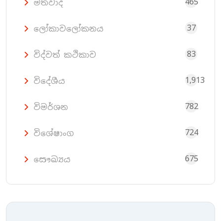
465
මතවාද
37
ලෝකාවලෝකනය
83
විද්වත් කථිකාව
1,913
විදේශීය
782
විමර්ශන
724
විශේෂාංග
675
සෞඛ්‍යය