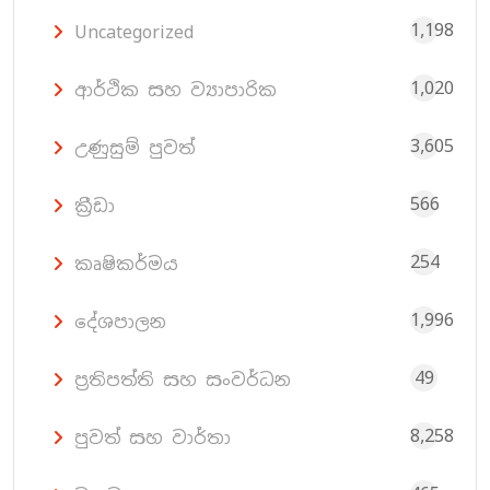
1,198
Uncategorized
1,020
ආර්ථික සහ ව්‍යාපාරික
3,605
උණුසුම් පුවත්
566
ක්‍රීඩා
254
කෘෂිකර්මය
1,996
දේශපාලන
49
ප්‍රතිපත්ති සහ සංවර්ධන
8,258
පුවත් සහ වාර්තා