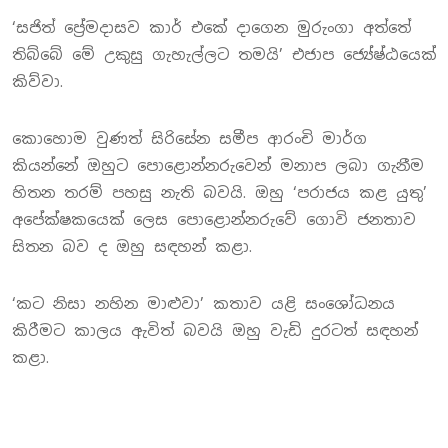
‘සජිත් පේ‍්‍රමදාසව කාර් එකේ දාගෙන මුරුංගා අත්තේ
තිබ්බේ මේ උකුසු ගැහැල්ලට තමයි’ එජාප ජ්‍යේෂ්ඨයෙක්
කිව්වා.
කොහොම වුණත් සිරිසේන සමීප ආරංචි මාර්ග
කියන්නේ ඔහුට පොළොන්නරුවෙන් මනාප ලබා ගැනීම
හිතන තරම් පහසු නැති බවයි. ඔහු ‘පරාජය කළ යුතු’
අපේක්ෂකයෙක් ලෙස පොළොන්නරුවේ ගොවි ජනතාව
සිතන බව ද ඔහු සඳහන් කළා.
‘කට නිසා නහින මාළුවා’ කතාව යළි සංශෝධනය
කිරීමට කාලය ඇවිත් බවයි ඔහු වැඩි දුරටත් සඳහන්
කළා.