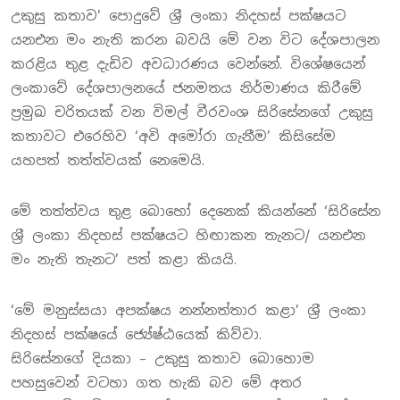
උකුසු කතාව’ පොදුවේ ශ‍්‍රී ලංකා නිදහස් පක්ෂයට
යනඑන මං නැති කරන බවයි මේ වන විට දේශපාලන
කරළිය තුළ දැඩිව අවධාරණය වෙන්නේ. විශේෂයෙන්
ලංකාවේ දේශපාලනයේ ජනමතය නිර්මාණය කිරීමේ
ප‍්‍රමුඛ චරිතයක් වන විමල් වීරවංශ සිරිසේනගේ උකුසු
කතාවට එරෙහිව ‘අවි අමෝරා ගැනීම’ කිසිසේම
යහපත් තත්ත්වයක් නෙමෙයි.
මේ තත්ත්වය තුළ බොහෝ දෙනෙක් කියන්නේ ‘සිරිසේන
ශ‍්‍රී ලංකා නිදහස් පක්ෂයට හිඟාකන තැනට/ යනඑන
මං නැති තැනට’ පත් කළා කියයි.
‘මේ මනුස්සයා අපක්ෂය නන්නත්තාර කළා’ ශ‍්‍රී ලංකා
නිදහස් පක්ෂයේ ජ්‍යේෂ්ඨයෙක් කිව්වා.
සිරිසේනගේ දියකා – උකුසු කතාව බොහොම
පහසුවෙන් වටහා ගත හැකි බව මේ අතර