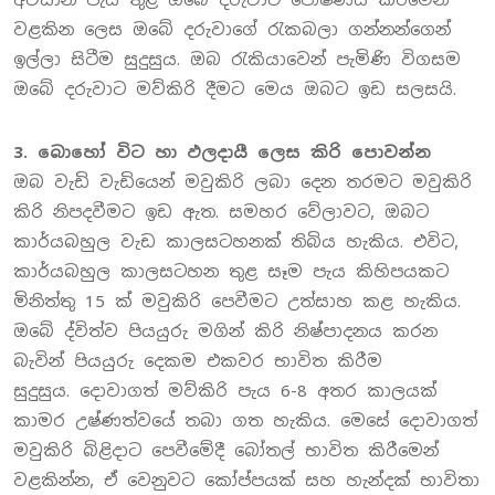
වළකින ලෙස ඔබේ දරුවාගේ රැකබලා ගන්නන්ගෙන්
ඉල්ලා සිටීම සුදුසුය. ඔබ රැකියාවෙන් පැමිණි විගසම
ඔබේ දරුවාට මව්කිරි දීමට මෙය ඔබට ඉඩ සලසයි.
3. බොහෝ විට හා ඵලදායී ලෙස කිරි පොවන්න
ඔබ වැඩි වැඩියෙන් මවුකිරි ලබා දෙන තරමට මවුකිරි
කිරි නිපදවීමට ඉඩ ඇත. සමහර වේලාවට, ඔබට
කාර්යබහුල වැඩ කාලසටහනක් තිබිය හැකිය. එවිට,
කාර්යබහුල කාලසටහන තුළ සෑම පැය කිහිපයකට
මිනිත්තු 15 ක් මවුකිරි පෙවීමට උත්සාහ කළ හැකිය.
ඔබේ ද්විත්ව පියයුරු මගින් කිරි නිෂ්පාදනය කරන
බැවින් පියයුරු දෙකම එකවර භාවිත කිරීම
සුදුසුය. දොවාගත් මව්කිරි පැය 6-8 අතර කාලයක්
කාමර උෂ්ණත්වයේ තබා ගත හැකිය. මෙසේ දොවාගත්
මවුකිරි බිළිදාට පෙවීමේදී බෝතල් භාවිත කිරීමෙන්
වළකින්න, ඒ වෙනුවට කෝප්පයක් සහ හැන්දක් භාවිතා