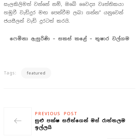
සැලකිලිමත් වන්නේ නම්, ඔබේ වෛද්‍ය වෘත්තිකයා
හමුවී වැඩිදුර මඟ පෙන්වීම ලබා ගන්න” යනුවෙන්
ජයසීලන් වැඩි දුරටත් කරයි.
ෆෙමිනා ඇසුරිණි – සකස් කළේ – තුෂාර වල්ගම
Tags:
featured
PREVIOUS POST
සුළු පක්ෂ සජිත්ගෙන් මස් රාත්තලම
ඉල්ලයි