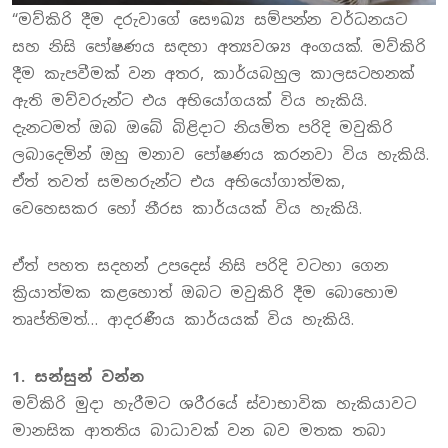
“මව්කිරි දීම දරුවාගේ සෞඛ්‍ය සම්පන්න වර්ධනයට
සහ නිසි පෝෂණය සඳහා අත්‍යවශ්‍ය අංගයක්. මව්කිරි
දීම කැපවීමක් වන අතර, කාර්යබහුල කාලසටහනක්
ඇති මව්වරුන්ට එය අභියෝගයක් විය හැකියි.
දැනටමත් ඔබ ඔබේ බිළිදාට නියමිත පරිදි මවුකිරි
ලබාදෙමින් ඔහු මනාව පෝෂණය කරනවා විය හැකියි.
ඒත් තවත් සමහරුන්ට එය අභියෝගාත්මක,
වෙහෙසකර හෝ නීරස කාර්යයක් විය හැකියි.
ඒත් පහත සදහන් උපදෙස් නිසි පරිදි වටහා ගෙන
ක්‍රියාත්මක කළහොත් ඔබට මවුකිරි දීම බොහොම
තෘප්තිමත්… ආදරණීය කාර්යයක් විය හැකියි.
1. සන්සුන් වන්න
මව්කිරි මුදා හැරීමට ශරීරයේ ස්වාභාවික හැකියාවට
මානසික ආතතිය බාධාවක් වන බව මතක තබා