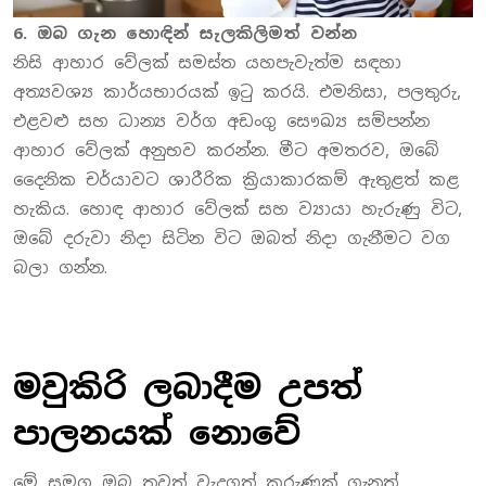
6. ඔබ ගැන හොඳින් සැලකිලිමත් වන්න
නිසි ආහාර වේලක් සමස්ත යහපැවැත්ම සඳහා
අත්‍යවශ්‍ය කාර්යභාරයක් ඉටු කරයි. එමනිසා, පලතුරු,
එළවළු සහ ධාන්‍ය වර්ග අඩංගු සෞඛ්‍ය සම්පන්න
ආහාර වේලක් අනුභව කරන්න. මීට අමතරව, ඔබේ
දෛනික චර්යාවට ශාරීරික ක්‍රියාකාරකම් ඇතුළත් කළ
හැකිය. හොඳ ආහාර වේලක් සහ ව්‍යායා හැරුණු විට,
ඔබේ දරුවා නිදා සිටින විට ඔබත් නිදා ගැනීමට වග
බලා ගන්න.
මවුකිරි ලබාදීම උපත්
පාලනයක් නොවේ
මේ සමග ඔබ තවත් වැදගත් කරුණක් ගැනත්