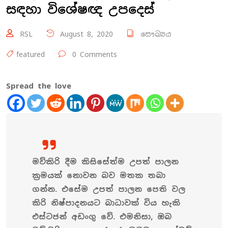
සඳහා විශේෂඥ උපදෙස්
RSL
August 8, 2020
සෞඛ්‍යය
featured
0 Comments
Spread the love
මව්කිරි දීම කිසිසේත්ම උපත් පාලන
ක්‍රමයක් නොවන බව මතක තබා
ගන්න. එසේම උපත් පාලන පෙති වල
කිරි නිෂ්පාදනයට බාධාවක් විය හැකි
එස්ටජන් අඩංගු වේ. එමනිසා, ඔබ