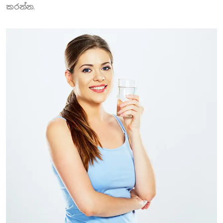
කරන්න.