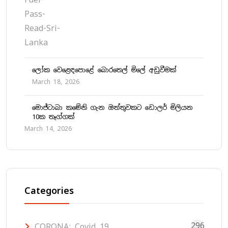
ලෝක වෙළෙඳපොළේ බොරතෙල් මිලේ අඩුවීමක්
March 18, 2026
මොජ්ටාබා කමේනි ගැන ඔත්තුවකට ඩොලර් මිලියන
10ක තෑග්ගක්
March 14, 2026
Categories
296
CORONA: Covid 19