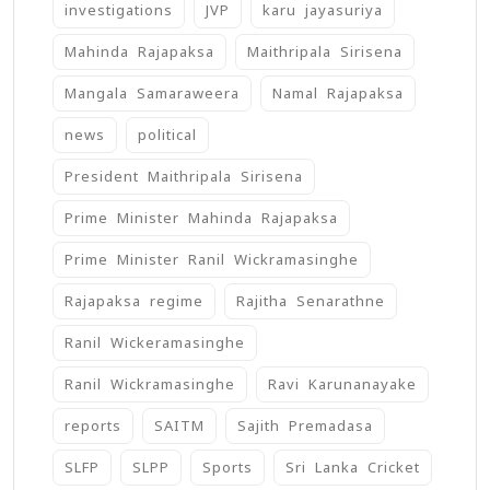
investigations
JVP
karu jayasuriya
Mahinda Rajapaksa
Maithripala Sirisena
Mangala Samaraweera
Namal Rajapaksa
news
political
President Maithripala Sirisena
Prime Minister Mahinda Rajapaksa
Prime Minister Ranil Wickramasinghe
Rajapaksa regime
Rajitha Senarathne
Ranil Wickeramasinghe
Ranil Wickramasinghe
Ravi Karunanayake
reports
SAITM
Sajith Premadasa
SLFP
SLPP
Sports
Sri Lanka Cricket