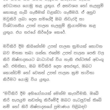
අවධානය යොමු කළ යුතුය. ඒ අනවශ්‍ය හෝ සැලසුම්
නොකළ ගැබ් ගැනීමක් වළක්වා ගැනීමයි. ඒ අනුව
මවුකිරි ලබා දෙන සමයේදී ඔබ නිවැරදි හා
විශ්වාසනීය උපත් පාලන සැලසුම් ක්‍රියාත්මක කළ
යුතුය. එය තරයේ නිර්දේශ කෙරේ.
මව්කිරි දීම කිසිසේත්ම උපත් පාලන ක්‍රමයක් නොවන
බව මතක තබා ගන්න. එසේම උපත් පාලන පෙති වල
කිරි නිෂ්පාදනයට බාධාවක් විය හැකි එස්ටජන් අඩංගු
වේ. එමනිසා, ඔබ මව්කිරි දෙන අතරතුර, ඔබට
කොන්ඩම් හෝ වෙනත් උපත් පාලන ක්‍රම භාවිතා
කිරීමට යොමු විය යුතුය.
“මව්කිරි දීම අභියෝගයක් මෙන්ම කැපවීමකි. ඔබේ
කිරි සැපයුම නඩත්තු කිරීමේදී ඔබට ගැටලුවක් තිබේ
නම් හෝ කිරි නිෂ්පාදනයේ ප්‍රමාණය පිළිබඳව