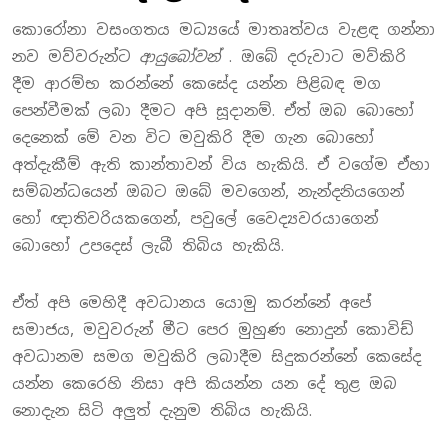
කොරෝනා වසංගතය මධ්‍යයේ මාතෘත්වය වැළඳ ගන්නා
නව මව්වරුන්ට
ආයුබෝවන්
. ඔබේ දරුවාට මව්කිරි
දීම ආරම්භ කරන්නේ කෙසේද යන්න පිළිබඳ මග
පෙන්වීමක් ලබා දීමට අපි සූදානම්. ඒත් ඔබ බොහෝ
දෙනෙක් මේ වන විට මවුකිරි දීම ගැන බොහෝ
අත්දැකීම් ඇති කාන්තාවන් විය හැකියි. ඒ වගේම ඒහා
සම්බන්ධයෙන් ඔබට ඔබේ මවගෙන්, නැන්දනියගෙන්
හෝ ඥාතිවරියකගෙන්, පවුලේ වෛද්‍යවරයාගෙන්
බොහෝ උපදෙස් ලැබී තිබිය හැකියි.
ඒත් අපි මෙහිදී අවධානය යොමු කරන්නේ අපේ
සමාජය, මවුවරුන් මීට පෙර මුහුණ නොදුන් කොවිඩ්
අවධානම සමග මවුකිරි ලබාදීම සිදුකරන්නේ කෙසේද
යන්න කෙරෙහි නිසා අපි කියන්න යන දේ තුළ ඔබ
නොදැන සිටි අලුත් දැනුම තිබිය හැකියි.