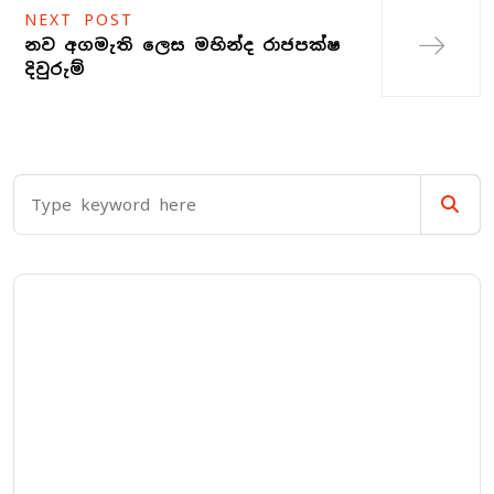
NEXT POST
නව අගමැති ලෙස මහින්ද රාජපක්ෂ
දිවුරුම්