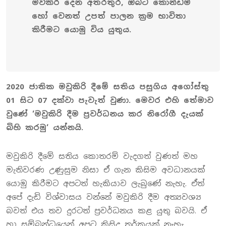
මව්කිරි දෙන අතරතුර, ඔබට කොන්ඩම්
හෝ වෙනත් උපත් පාලන ක්‍රම භාවිතා
කිරීමට යොමු විය යුතුය.
2020 ජාතික මවුකිරි දීමේ සතිය පසුගිය අගෝස්තු
01 සිට 07 දක්වා පැවැත් වුණා. මෙවර එහි තේමාව
වුණේ ‘මවුකිරි දීම ප්‍රවර්ධනය කර නිරෝගී දැයක්
බිහි කරමු‘ යන්නයි.
මවුකිරි දීමේ සතිය කොතරම් වැදගත් වුණත් මහ
මැතිවරණ උණුසුම නිසා ඒ ගැන කිසිම අවධානයක්
යොමු කිරීමට අපටත් හැකියාව ලැබුණේ නැහැ. ඒත්
අපේ දැඩි විශ්වාසය වන්නේ මවුකිරි දීම අත්‍යවශ්‍ය
බවත් එය තව දුරටත් ප්‍රවර්ධනය කළ යුතු බවයි. ඒ
හා සම්බන්ධයෙන් අපට කිසිදු තර්කයක් නැහැ.