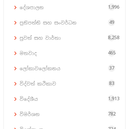
1,996
දේශපාලන
49
ප්‍රතිපත්ති සහ සංවර්ධන
8,258
පුවත් සහ වාර්තා
465
මතවාද
37
ලෝකාවලෝකනය
83
විද්වත් කථිකාව
1,913
විදේශීය
782
විමර්ශන