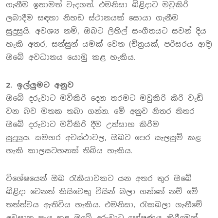
ගැනීම ඉතාමත් වැදගත්. එමනිසා බිළිදාට මවුකිරි
ලබාදීම සඳහා නිහඩ ස්ථානයක් සොයා ගැනීම
සුදුසුයි. අවශ්‍ය නම්, ඔබට ලිහිල් සංගීතයට සවන් දිය
හැකි අතර, සන්සුන් යමක් වෙත (චිත්‍රයක්, පරිසරය ආදි)
ඔබේ අවධානය යොමු කළ හැකිය.
2. ඉල්ලුමට අනුව
ඔබේ දරුවාට මව්කිරි දෙන තරමට මවුකිරි කිරි වැඩි
වන බව මතක තබා ගන්න. මේ අනුව නිතර නිතර
ඔබේ දරුවාට මව්කිරි දීම උත්සාහ කිරීම
සුදුසුය. සමහර අවස්ථාවල, ඔබට පෙර සැලසුම් කළ
හැකි කාලසටහනක් තිබිය හැකිය‍.
විශේෂයෙන් ඔබ රැකියාවකට යන අතර තුර ඔබේ
බිළිදා වෙනත් කිසිවෙකු විසින් බලා ගන්නේ නම් මේ
තත්ත්වය ඇතිවිය හැකිය. එමනිසා, රැකබලා ගැනීමේ
අවසාන පැය තුළ ඔබේ දරුවාට පෝෂණය කිරීමෙන්