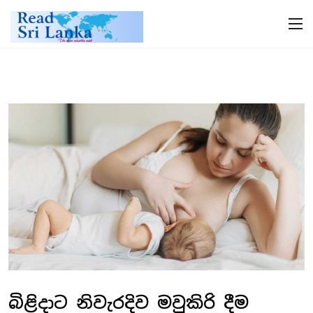
බිළිදාට නිවැරදිව මවුකිරි දීම