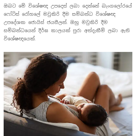
ඔබට මේ විශේෂඥ උපදෙස් ලබා දෙන්නේ බැංගලෝරයේ
ෆෝටිස් රෝහලේ මවුකිරි දීම සම්බන්ධ විශේෂඥ
උපදේශක ජොයිස් ජයසීලන්. ඔහු මවුකිරි දීම
සම්බන්ධයෙන් දීර්ඝ කාලයක් පුරා අත්දැකීම් ලබා ඇති
විශේෂඥයෙක්.