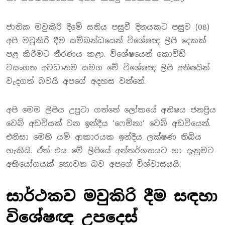
ජාතික මවුකිරි දීමේ සතිය පසුවී දිනයකට පසුව (08)
අපි මවුකිරි දීම සම්බන්ධයෙන් විශේෂඥ ලිපි දෙකක්
පළ කිරීමට තීරණය කළා. විශේෂයෙන් කොවිඩ්
වසංගත අවධානම සමග මේ විශේෂඥ ලිපි අතිෂයින්
වැදගත් බවයි අපගේ අදහස වන්නේ.
අපි මෙම ලිපිය උපුටා ගත්තේ ලෝකයේ අතිෂය ජනප්‍රිය
වෙබ් අඩවියක් වන ඉන්දීය ‘ෆෙමිනා‘ වෙබ් අඩවියෙන්.
එනිසා මෙහි යම් ආකාරයක ඉන්දීය ලක්ෂණ තිබිය
හැකියි. ඒත් එය මේ ලිපියේ අන්තර්ගතයට හා දැනුමට
අභියෝගයක් නොවන බව අපගේ විශ්වාසයයි.
සාර්ථකව මවුකිරි දීම සඳහා
විශේෂඥ උපදෙස්