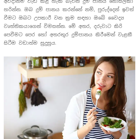
අවදානම වැඩි කළ හැකි බැවින් දුම් පානය නොසලකා
හරින්න. ඔබ දුම් පානය කරන්නේ නම්, පුරුද්දෙන් ඉවත්
වීමට ඔබට උපකාරී වන ක්‍රම සඳහා ඔබේ වෛද්‍ය
වෘත්තිකයාගෙන් විමසන්න. මේ අතර, දරුවාට කිරි
පෙවීමට පෙර හෝ අතරතුර දුම්පානය කිරීමෙන් වැළකී
සිටීම වඩාත්ම සුදුසුය.