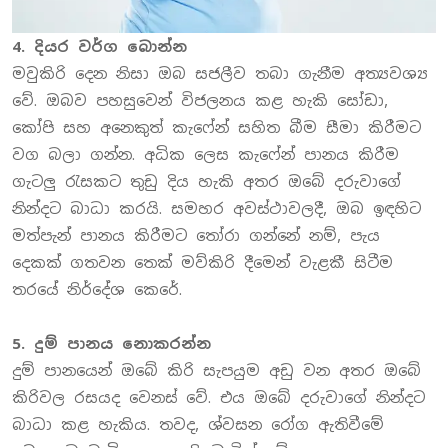
4. දියර වර්ග බොන්න
මවුකිරි දෙන නිසා ඔබ සජලීව තබා ගැනීම අත්‍යවශ්‍ය
වේ. ඔබව පහසුවෙන් විජලනය කළ හැකි සෝඩා,
කෝපි සහ අනෙකුත් කැෆේන් සහිත බීම සීමා කිරීමට
වග බලා ගන්න. අධික ලෙස කැෆේන් පානය කිරීම
ගැටලු රැසකට තුඩු දිය හැකි අතර ඔබේ දරුවාගේ
නින්දට බාධා කරයි. සමහර අවස්ථාවලදී, ඔබ ඉඳහිට
මත්පැන් පානය කිරීමට තෝරා ගන්නේ නම්, පැය
දෙකක් ගතවන තෙක් මව්කිරි දීමෙන් වැළකී සිටීම
තරයේ නිර්දේශ කෙරේ.
5. දුම් පානය නොකරන්න
දුම් පානයෙන් ඔබේ කිරි සැපයුම අඩු වන අතර ඔබේ
කිරිවල රසයද වෙනස් වේ. එය ඔබේ දරුවාගේ නින්දට
බාධා කළ හැකිය. තවද, ශ්වසන රෝග ඇතිවීමේ