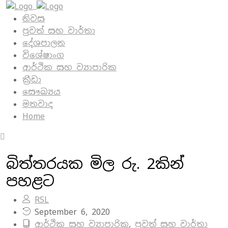
නිවස
පුවත් සහ වාර්තා
දේශපාලන
විශේෂාංග
ආර්ථික සහ ව්‍යාපාරික
ක්‍රීඩා
සෞඛ්‍යය
මතවාද
Home
බිත්තරයක මිල රු. 2කින්
පහළට
RSL
September 6, 2020
ආර්ථික සහ ව්‍යාපාරික
,
පුවත් සහ වාර්තා