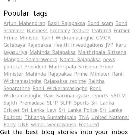
Popular tags
Arjun Mahendran
Basil Rajapaksa
Bond scam
Bond
Scammer
Business
Economy
feature
featured
Former
Prime Minister Ranil Wickramasinghe
GMOA
Gotabaya Rajapaksa
Health
investigations
JVP
karu
jayasuriya
Mahinda Rajapaksa
Maithripala Sirisena
Mangala Samaraweera
Namal Rajapaksa
news
political
President Maithripala Sirisena
Prime
Minister Mahinda Rajapaksa
Prime Minister Ranil
Wickramasinghe
Rajapaksa regime
Rajitha
Senarathne
Ranil Wickeramasinghe
Ranil
Wickramasinghe
Ravi Karunanayake
reports
SAITM
Sajith Premadasa
SLFP
SLPP
Sports
Sri Lanka
Cricket
Sri Lanka Law
Sri Lanka Police
Sri Lanka
Political
Thilanga Sumathipala
TNA
United National
Party
UNP
wimal weerawansa
‍Featured
Get the best blog stories into your inbox