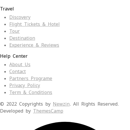
Travel
Discovery
Flight Tickets & Hotel
Tour
Destination
Experience & Reviews
Help Center
About Us
Contact
Partners Programe
Privacy Policy
Term & Conditions
© 2022 Copyrights by
Newzin
. All Rights Reserved.
Developed by
ThemesCamp