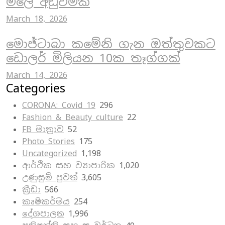
මිලේ අඩුවීමක්
March 18, 2026
මොජ්ටාබා කමේනි ගැන ඔත්තුවකට
ඩොලර් මිලියන 10ක තෑග්ගක්
March 14, 2026
Categories
CORONA: Covid 19
296
Fashion & Beauty culture
22
FB මාත්‍රාව
52
Photo Stories
175
Uncategorized
1,198
ආර්ථික සහ ව්‍යාපාරික
1,020
උණුසුම් පුවත්
3,605
ක්‍රීඩා
566
කෘෂිකර්මය
254
දේශපාලන
1,996