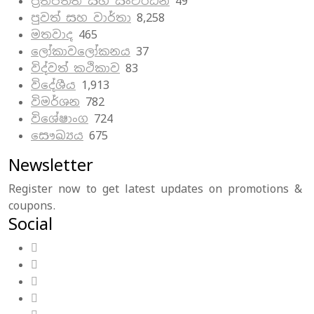
ප්‍රතිපත්ති සහ සංවර්ධන
49
පුවත් සහ වාර්තා
8,258
මතවාද
465
ලෝකාවලෝකනය
37
විද්වත් කථිකාව
83
විදේශීය
1,913
විමර්ශන
782
විශේෂාංග
724
සෞඛ්‍යය
675
Newsletter
Register now to get latest updates on promotions &
coupons.
Social