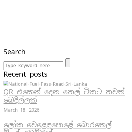
Search
Recent posts
QR එකෙන් දෙන තෙල් ටිකට තවත්
බෙදිල්ලක්
March 18, 2026
ලෝක වෙළෙඳපොළේ බොරතෙල්