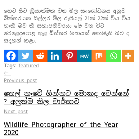
හෙට සිට ක්‍රියාත්මක වන මිල සංශෝධනය අනුව
බිත්තරයක සිල්ලර මිල රුපියල් 21ක් 22ක් විය විය
හැකි බව කී සභාපතිවරයා මේ වන විට
වෙළෙදපොළ තුළ බිත්තර හිඟයක් නොමැති බව ද
සදහන් කළා.
Tags:
featured
Previous post
තෙල් නැවේ ගින්නට මොකද වෙන්නේ
? අලුත්ම නිල වාර්තාව
Next post
Wildlife Photographer of the Year
2020