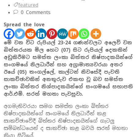
featured
0 Comments
Spread the love
මේ වන විට රුපියල් 23-24 ගණන්වලට අලෙවි වන
බිත්තරයක මිල හෙට (07) සිට රුපියල් දෙකකින්
අඩුකිරීමට සමස්ත ලංකා බිත්තර නිෂ්පාදකයින්ගේ
සංගමයේ නිලධාරීන් සහ අග්‍රාමාත්‍යවරයා අතර
ඊයේ (05) තංගල්ලේ, කාල්ටන් නිවසේදී පැවති
සාකච්ඡාවකින් අනතුරුව එකඟ වූ බව සමස්ත
ලංකා බිත්තර නිශ්පාදකයින්ගේ සංගමයේ සභාපති
ආර්.එම්. සරත් මහතා පැවසුවා.
අගමැතිවරයා සමග සමස්ත ලංකා බිත්තර
නිෂ්පාදකයින්ගේ සංගමයේ නිලධාරීන් කළ
සාකච්ඡාවේදී බිත්තර නිෂ්පාදකයින්ගේ ගැටලු
සම්බන්ධයෙන් ද සාකච්ඡා කළ බවයි සරත් මහතා
කියා සිටියේ.