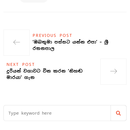
PREVIOUS POST
‘ඔබතුමා පස්සට යන්න එපා’ – ශ්‍රී
රතනපාල
NEXT POST
දූරියන් වගාවට වින කරන ‘නිහඬ
මාරයා’ ගැන