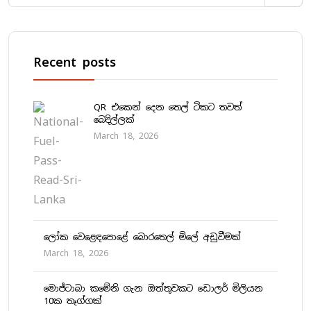
Recent posts
QR එකෙන් දෙන තෙල් ටිකට තවත්
බෙදිල්ලක්
March 18, 2026
ලෝක වෙළෙඳපොළේ බොරතෙල් මිලේ අඩුවීමක්
March 18, 2026
මොජ්ටාබා කමේනි ගැන ඔත්තුවකට ඩොලර් මිලියන
10ක තෑග්ගක්