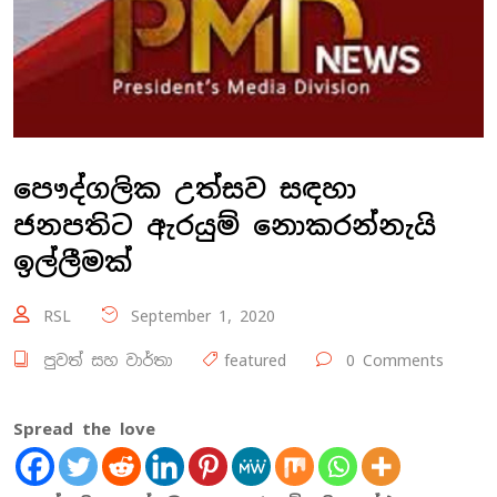
පෞද්ගලික උත්සව සඳහා
ජනපතිට ඇරයුම් නොකරන්නැයි
ඉල්ලීමක්
RSL
September 1, 2020
පුවත් සහ වාර්තා
featured
0 Comments
Spread the love