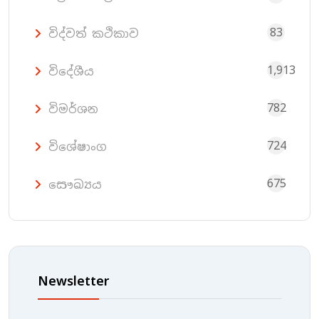
83
විද්වත් කථිකාව
1,913
විදේශීය
782
විමර්ශන
724
විශේෂාංග
675
සෞඛ්‍යය
Newsletter