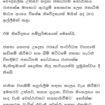
පෞද්ගලික උත්සව සදහා ජනාධිපති ගෝඨාභය
රාජපක්ෂ මහතාට ඇරයුම් නොකරන ලෙස ජනාධිති
මාධ්‍ය අංශය විශේෂ නිවේදනයක් මගින් අද (01)
ඉල්ලීමක් කළා.
එම නිවේදනය සම්පූර්ණයෙන් මෙසේයි,
ජනතා යහපත උදෙසා රජයේ සංවර්ධන ව්‍යාපෘති
කඩිනම් කිරීමට සහ බිම් මට්ටමේ ජනතා ගැටළු
විසඳීමට ජනාධිපති ගෝඨාභය රාජපක්ෂ
මැතිතුමාගේ දෛනික නිල කාර්යයන්හි ප්‍රමුඛත්වය දී
තිබේ.
ජාතික වගකීම් සපුරාලීම සඳහා කාලය වැය කිරීමට
අමතරව උත්සව, ත්‍යාග ප්‍රදාන, විවාහ මංගල්‍යය හා
සාද වැනි අවස්ථාවනට සහභාගිවීමට අපේක්ෂා
නොකරන බැවින් එවැනි අවස්ථා සඳහා එතුමාට