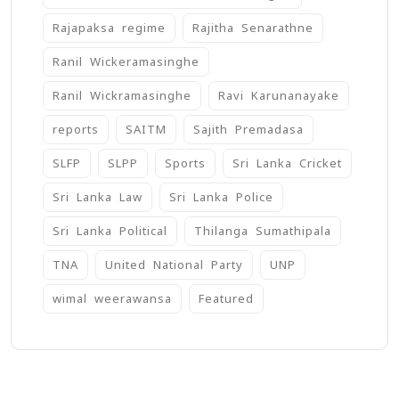
Rajapaksa regime
Rajitha Senarathne
Ranil Wickeramasinghe
Ranil Wickramasinghe
Ravi Karunanayake
reports
SAITM
Sajith Premadasa
SLFP
SLPP
Sports
Sri Lanka Cricket
Sri Lanka Law
Sri Lanka Police
Sri Lanka Political
Thilanga Sumathipala
TNA
United National Party
UNP
wimal weerawansa
‍Featured