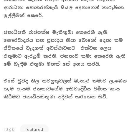
ආරාධනා නොකරන්නැයි සියලු දෙනාගෙන් කාරුණික
ඉල්ලීමක් කෙරේ.
ජනාධිපති රාජපක්ෂ මැතිතුමා කෙරෙහි ඇති
ගෞරවාදරය සහ ප්‍රසාදය නිසා බොහෝ දෙනා තම
ජීවිතයේ වැදගත් අවස්ථාවනට එක්වන ලෙස
එතුමාට ඇරයුම් කරති. ජනතාව තමා කෙරෙහි ඇති
මේ බැඳීම එතුමා මහත් සේ අගය කරයි.
එසේ වුවද නිල කටයුතුවලින් බැහැර තමාට ලැබෙන
හැම පැයම ජනතාවගේම අභිවෘද්ධිය පිණිස කැප
කිරිමට ජනාධිපතිතුමා අදිටන් කරගෙන සිටී.
Tags:
featured