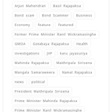
Arjun Mahendran
Basil Rajapaksa
Bond scam
Bond Scammer
Business
Economy
feature
featured
Former Prime Minister Ranil Wickramasinghe
GMOA
Gotabaya Rajapaksa
Health
investigations
JVP
karu jayasuriya
Mahinda Rajapaksa
Maithripala Sirisena
Mangala Samaraweera
Namal Rajapaksa
news
political
President Maithripala Sirisena
Prime Minister Mahinda Rajapaksa
Prime Minister Ranil Wickramasinghe