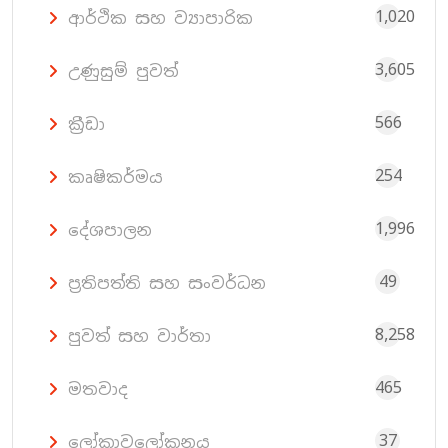
1,020
ආර්ථික සහ ව්‍යාපාරික
3,605
උණුසුම් පුවත්
566
ක්‍රීඩා
254
කෘෂිකර්මය
1,996
දේශපාලන
49
ප්‍රතිපත්ති සහ සංවර්ධන
8,258
පුවත් සහ වාර්තා
465
මතවාද
37
ලෝකාවලෝකනය