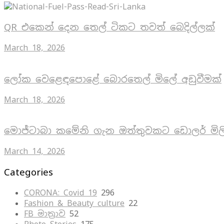
QR එකෙන් දෙන තෙල් ටිකට තවත් බෙදිල්ලක්
March 18, 2026
ලෝක වෙළෙඳපොළේ බොරතෙල් මිලේ අඩුවීමක්
March 18, 2026
මොජ්ටාබා කමේනි ගැන ඔත්තුවකට ඩොලර් මිල
March 14, 2026
Categories
CORONA: Covid 19
296
Fashion & Beauty culture
22
FB මාත්‍රාව
52