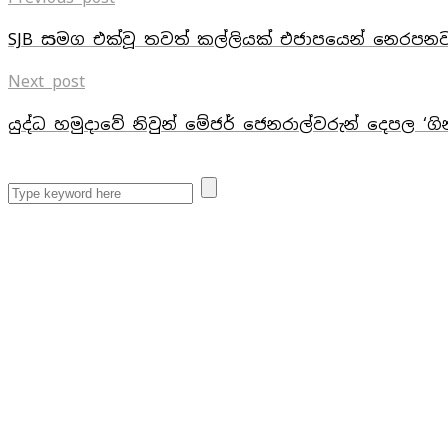
SJB සමග එක්වූ තවත් කල්ලියක් එජාපයෙන් නෙරපන
Next post
යුද්ධ හමුදාවේ නිවුන් මේජර් ජෙනරාල්වරුන් දෙපල ‘ග