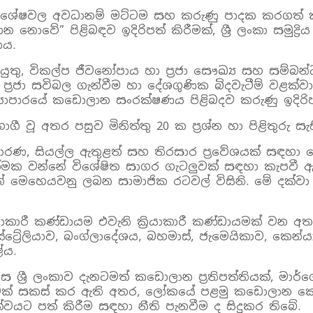
වය, විශේෂවල අවධානම් මට්ටම සහ කරුණු පාදක කර
ේ” පිළිබඳව ඉදිරිපත් කිරීමක්, ශ්‍රී ලංකා සමුද්‍රිය
ාය.
 විකල්ප ජීවනෝපාය හා ප්‍රජා සෞඛ්‍ය සහ සම්බන්ධ ක
ප්‍රජා සවිබල ගැන්වීම හා දේශගුණික බිදවැටීම් වළක්
ල් ව්‍යාපාරයේ කඩොලාන සංරක්ෂණය පිළිබදව කරුණු ඉදිර
වූ අතර පසුව මිනිත්තු 20 ක ප්‍රශ්න හා පිළිතුරු සැ
, සියල්ල ඇතුළත් සහ තිරසාර ප්‍රවේශයක් සඳහා පො
‍රියාත්මක වන්නේ විශේෂිත සාගර ගැටලුවක් සඳහා කැපවී
් මෙහෙයවනු ලබන සාමාජික රටවල් විසිනි. මේ දක්වා
ාකාරී කණ්ඩායම එවැනි ක්‍රියාකාරී කණ්ඩායමක් වන අත
‍රේලියාව, බංග්ලාදේශය, බහමාස්, ජැමෙයිකාව, කෙන්යාව, න
්ය.
ශ්‍රී ලංකාව දැනටමත් කඩොලාන ප්‍රතිපත්තියක්, මාර
් සකස් කර ඇති අතර, ලෝකයේ පළමු කඩොලාන කෞත
ට පත් කිරීම සඳහා නීති පැනවීම ද සිදුකර තිබේ.