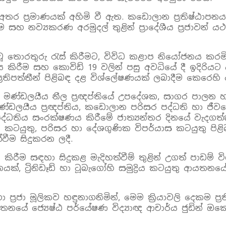
 අතර ප්‍රමාණයක් අහිමි වී ඇත. කඩොලාන ප්‍රතිෂ්ඨාපන
 නව්‍යකරණ අරමුදල් තුළින් ප්‍රාදේශීය ප්‍රජාවන්
තුරු රැස් කිරීමට, විවිධ කළාප නියෝජනය කරමින් පො
දර්ශනය කිරීම සහ කොවිඩ් 19 වලින් පසු අවධියේ දී ඉදි
ප්‍රතිපත්තීන් පිළිබඳ දළ විශ්ලේෂණයක් ලබාදීම කෙරෙ
්‍ය මණ්ඩලයීය නීල ප්‍රඥප්තියේ උපදේශක, සාගර පාලන 
ලයීය ප්‍රඥප්තිය, කඩොලාන පරිසර පද්ධති හා ජීවනෝපා
ර පද්ධතිය සංරක්ෂණය කිරීමේ ජාත්‍යන්තර දිනයේ ව
ගර කටයුතු, පරිසර හා දේශගුණික විපර්යාස කටයුතු ප
වීම සිදුකරන ලදී.
 කිරීම සඳහා සිදුකළ මැදිහත්වීම් තුළින් උගත් පාඩම්
යයනයක්, ට්‍රිනිඩෑඩ් හා ටූබැගෝහි සමුද්‍රිය කටයුතු ආය
 ප්‍රජා මූලිකව හඳුනාගනිමින්, මෙම ක්‍රියාවලි දෙකම
නයේ ජ්‍යෙෂ්ඨ පර්යේෂණ විද්‍යාඥ ආචාර්ය ජුඩින් ඔකෙ