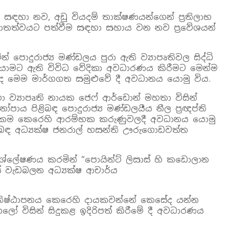
ය සඳහා නව, අඩු වියදම් තාක්ෂණයන්ගෙන් ප්‍රතිලාභ
 යථාතත්වයට පත්වීම සඳහා සහාය වන නව ප්‍රවේශයන්
දුරාජ්‍ය මණ්ඩලය පුරා ඇති ව්‍යාපෘතිවල සිද්ධි
රියට යාමට ඇති විවිධ වේදිකා අවධාරණය කිරීමට මෙන්ම
හි ද මෙම මාර්ගගත සමුළුවේ දී අවධානය යොමු විය.
හා ව්‍යාපෘති නායක ජෙෆ් ආර්ඩොන් මහතා විසින්
ය පිළිබඳ පොදුරාජ්‍ය මණ්ඩලයීය නීල ප්‍රඥප්ති
ැදගත්කම කෙරෙහි ආරම්භක කරුණුවලදී අවධානය යොමු
ිළිබඳ අධ්‍යක්ෂ ජනරාල් හසන්ති ඌරුගොඩවත්ත
 විශ්ලේෂණය කරමින් “පොයින්ට් ලිසාස් හි කඩොලාන
තනයේ වැඩබලන අධ්‍යක්ෂ ආචාර්ය
 ප්‍රතිෂ්ඨාපනය කෙරෙහි දායකවන්නේ කෙසේද යන්න
ලෝ විසින් සිදුකළ ඉදිරිපත් කිරීමේ දී අවධාරණය