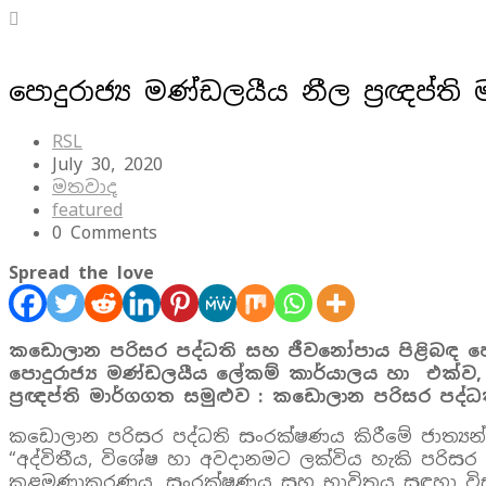
පොදුරාජ්‍ය මණ්ඩලයීය නීල ප්‍රඥප්
RSL
July 30, 2020
මතවාද
featured
0 Comments
Spread the love
කඩොලාන පරිසර පද්ධති සහ ජීවනෝපාය පිළිබඳ පොදුරාජ
පොදුරාජ්‍ය මණ්ඩලයීය ලේකම් කාර්යාලය හා එක්ව,
ප්‍රඥප්ති මාර්ගගත සමුළුව : කඩොලාන පරිසර පද්
කඩොලාන පරිසර පද්ධති සංරක්ෂණය කිරීමේ ජාත්‍යන
“අද්විතීය, විශේෂ හා අවදානමට ලක්විය හැකි පරිස
කළමණාකරණය, සංරක්ෂණය සහ භාවිතය සඳහා විසඳුම්