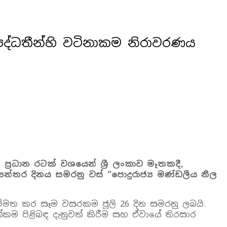
 පද්ධතීන්හි වටිනාකම නිරාවරණය
ප්‍රධාන රටක් වශයෙන් ශ්‍රී ලංකාව මෑතකදී,
න්තර දිනය සමරනු වස් “පොදුරාජ්‍ය මණ්ඩලීය නීල
ම්මත කර සෑම වසරකම ජූලි 26 දින සමරනු ලබයි.
්කම පිළිබඳ දැනුවත් කිරීම සහ ඒවායේ තිරසාර