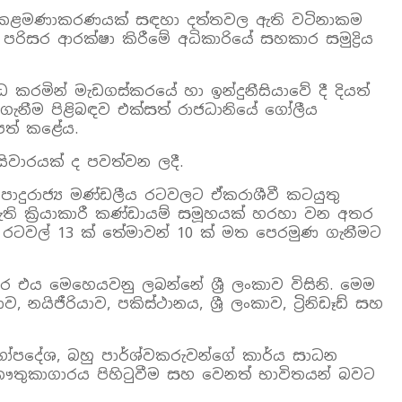
ගත් කළමණාකරණයක් සඳහා දත්තවල ඇති වටිනාකම
 පරිසර ආරක්ෂා කිරීමේ අධිකාරියේ සහකාර සමුද්‍රිය
රමින් මැඩගස්කරයේ හා ඉන්දුනීසියාවේ දී දියත්
වාගැනීම පිළිබඳව එක්සත් රාජධානියේ ගෝලීය
ිපත් කළේය.
සිවාරයක් ද පවත්වන ලදී.
දුරාජ්‍ය මණ්ඩලීය රටවලට ඒකරාශීවී කටයුතු
 ඇති ක්‍රියාකාරී කණ්ඩායම් සමූහයක් හරහා වන අතර
 රටවල් 13 ක් තේමාවන් 10 ක් මත පෙරමුණ ගැනීමට
ර එය මෙහෙයවනු ලබන්නේ ශ්‍රී ලංකාව විසිනි. මෙම
යිජීරියාව, පකිස්ථානය, ශ්‍රී ලංකාව, ට්‍රිනිඩෑඩ් සහ
්ගෝපදේශ, බහු පාර්ශ්වකරුවන්ගේ කාර්ය සාධන
ුකාගාරය පිහිටුවීම සහ වෙනත් භාවිතයන් බවට