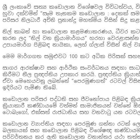
ශ්‍රී ලංකාවේ සත්‍ය කඩොලාන විශේෂවල විවිධත්
හුවා දක්වමින් “සෑම තැනකම කඩොලාන : දෙකක් සමාන නොව
පරිසර නිලධාරී අචිනි ප්‍රනාන්දු මහත්මිය විසින් සිදු කළ
නිල් කාබන් හා කඩොලාන කළමණාකරණය, ධීවර කටයුතු,
කරන ලද “නිල් වන ක්‍රියාමාර්ගය” හරහා වෙරළාසන්න 
උපායමාර්ග පිළිබඳ නායිකා, ලෙහ් ග්ලාස් විසින් නි
මෙම මාර්ගගත සමුළුවට 100 කට අධික පිරිසක් සහභාගී 
සාගර ආරක්ෂාව සහ ආර්ථික සංවර්ධනය සඳහා සාධාරණ
කිරීමට නීල ප්‍රඥප්තිය උපකාර කරයි. ප්‍රඥප්තිය ක්
ඒවා මෙහෙයවනු ලබන්නේ “පෙරමුණගත්” රටවල් විසින
ඉදිරියට පැමිණ තිබේ.
කඩොලාන පරිසර පද්ධති සහ පීවනෝපාය පිළිබඳ ක්‍රිය
ක්‍රියාකාරී කණ්ඩායමේ වත්මන් සාමාජිකයන් වන්නේ ඕස්ට්
ටොබැගෝ, එක්සත් රාජධානිය සහ වනවාටු යන රටවල
කඩොලාන ව්‍යාප්තිය සඳහා පෙරමුණ ගන්නා රටක් ලෙස 
බලකායක් සහ කඩොලාන පිළිබඳ විශේෂඥ කණ්ඩායමක
පරිවර්තනය කර ඇති කඩොලාන වනාන්තර යථා තත්ත්වය