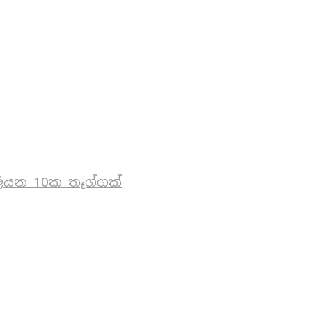
ියන 10ක තෑග්ගක්