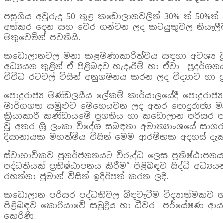
පසුගිය අවුරුදු 50 තුළ කඩොලානවලින් 30% ත් 50%ත්
අත්කර දෙන සහ වෙර ගන්වන ලද කටයුතුවල නියැලීම සහ
මතුවෙමින් පවතියි.
කඩොලානවල මනා කළමණාකාරිත්වය සඳහා අවශ්‍ය වූ තොර
අධ්‍යයන තුළින් ඒ් පිළිබදව හැදෑරීම් හා ඒ්වා ප්‍ර
විවිධ රටවල් විසින් අනුගමනය කරන ලද විද්‍යාව හා 
පොදුරාජ්‍ය මණ්ඩලයීය ලේකම් කාර්යාලයේදී පොදුරාජ
මාර්ගගත සමුළුව මෙහෙයවන ලද අතර පොදුරාජ්‍ය මණ්ඩ
ක්‍රියාකාරී කණ්ඩායමේ ප්‍රගතිය හා කඩොලාන පරිස
වූ අතර ශ්‍රී ලංකා විදේශ සබඳතා අමාත්‍යාංශයේ සා
දිසානායක මහත්මිය විසින් මෙම ආරම්භක අදහස් දැක්
ස්වාභාවිකව පුනර්ජනනයට විරුද්ධ ලෙස ප්‍රතිෂ්ඨාපනය
පද්ධතියක් ප්‍රතිෂ්ඨාපනය කිරීම” පිළිබඳව සිද්ධි අධ්‍
රහන්නා ජුමාන් විසින් ඉදිරිපත් කරන ලදි.
කඩොලාන පරිසර පද්ධතිවල බිඳවැටීම විද්‍යාත්මකව හා
පිළිබඳව කොරියාවේ සමුද්‍රිය හා ධීවර පර්යේෂණ ආයත
කෙරිණි.