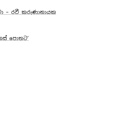
වා – රවී කරුණානායක
ිනස් පොතට’