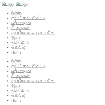
නිවස
පුවත් සහ වාර්තා
දේශපාලන
විශේෂාංග
ආර්ථික සහ ව්‍යාපාරික
ක්‍රීඩා
සෞඛ්‍යය
මතවාද
Home
නිවස
පුවත් සහ වාර්තා
දේශපාලන
විශේෂාංග
ආර්ථික සහ ව්‍යාපාරික
ක්‍රීඩා
සෞඛ්‍යය
මතවාද
Home