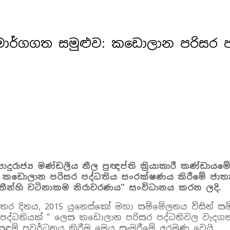
ති මාර්ගගත සමුළුව: කඩොලාන පරිසර
්‍ය මණ්ඩලීය නීල ප්‍රඥප්ති ක්‍රියාකාරී කණ්ඩායමේ 
 කඩොලාන පරිසර පද්ධතිය සංරක්ෂණය කිරීමේ ජාත්‍ය
ධතීන්හි වටිනාකම නිරාවරණය” සංවිධානය කරන ලදි.
්තර දිනය, 2015 යුනෙස්කෝ මහා සම්මේලනය විසින් ස
ර පද්ධතියක් ” ලෙස කඩොලාන පරිසර පද්ධතිවල වැදගත
 ප්‍රවර්ධනය කිරීම මෙය සැමරීමේ අරමුණ වෙයි.