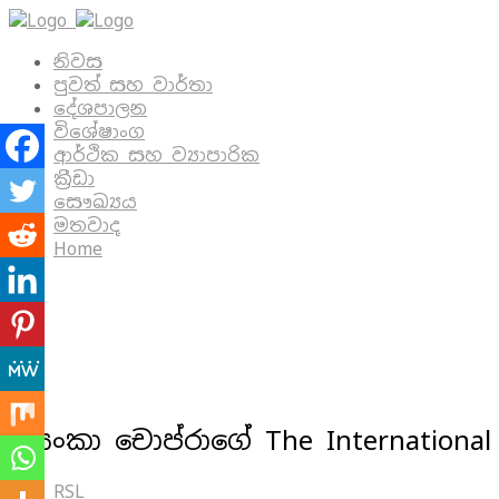
නිවස
පුවත් සහ වාර්තා
දේශපාලන
විශේෂාංග
ආර්ථික සහ ව්‍යාපාරික
ක්‍රීඩා
සෞඛ්‍යය
මතවාද
Home
ප්‍රියංකා චොප්රාගේ The International
RSL