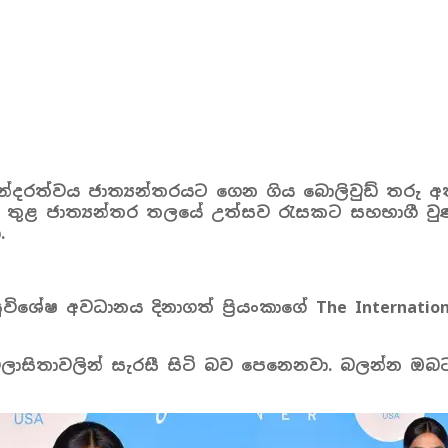
්දරත්වය ජාත්‍යන්තරයට ගෙන ගිය බොලිවුඩ් තරු අතර 
ාලය තුළ ජාත්‍යන්තර තලයේ උත්සව රැසකට සහභාගී ව
.
විශේෂ අවධානය දිනාගත් ප්‍රියංකාගේ The Internati
 විලාසිතාවලින් සැරසී සිටි බව පෙනෙනවා. බලන්න 