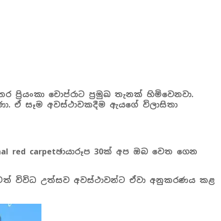
ප්‍රියංකා චොප්රාට ප්‍රමුඛ තැනක් හිමිවෙනවා.
ුණා. ඒ සෑම අවස්ථාවකදීම ඇයගේ විලාසිතා
onal red carpetඡායාරූප 30ක් අප ඔබ වෙත ගෙන
ඔබටත් විවිධ උත්සව අවස්ථාවන්ට ඒවා අනුකරණය කළ