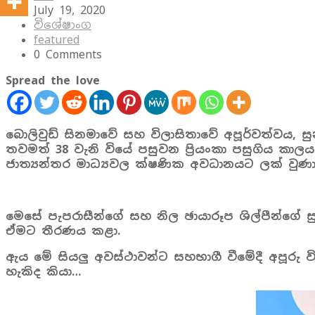
July 19, 2020
විශේෂාංග
featured
0 Comments
Spread the love
බොලිවුඩ් සිනමාවේ සහ විලාසිතාවේ අපූර්වත්වය, සුන
තවමත් 38 වැනි වියේ පසුවන ප්‍රියංකා පසුගිය ක
ජාත්‍යන්තර මාධ්‍යවල ක්ෂණික අවධානයට ලක් වුණා
මෙසේ පැපරාසීන්ගේ සහ නිල ඡායාරූප ශිල්පීන්ගේ සු
ඒමට තීරණය කළා.
ඇය මේ සියලු අවස්ථාවන්ට සහභාගී වීමේදී අපූරු
හැකිද කියා…