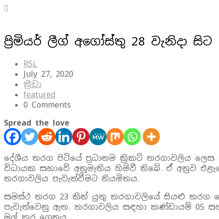
ප්‍රිමියර් ලීග් අගෝස්තු 28 වැනිදා සිට
RSL
July 27, 2020
ක්‍රීඩා
featured
0 Comments
Spread the love
දේශීය තරග පිටියේ ප්‍රධානම ක්‍රිකට් තරගාවලිය ලෙස ලං
විධායක සභාවේ අනුමැතිය හිමිවී තිබේ. ඒ අනුව එළැඹෙන 
තරගාවලිය පැවැත්වීමට නියමිතය.
සමස්ථ තරග 23 කින් යුතු තරගාවලියේ සියළු තරග කොළ
පැවැත්වෙනු ඇත. තරගාවලිය සඳහා කණ්ඩායම් 05 ස
මුල් කර ගෙනය.