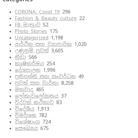
CORONA: Covid 19
296
Fashion & Beauty culture
22
FB මාත්‍රාව
52
Photo Stories
175
Uncategorized
1,198
ආර්ථික සහ ව්‍යාපාරික
1,020
උණුසුම් පුවත්
3,605
ක්‍රීඩා
566
කෘෂිකර්මය
254
දේශපාලන
1,996
ප්‍රතිපත්ති සහ සංවර්ධන
49
පුවත් සහ වාර්තා
8,258
මතවාද
465
ලෝකාවලෝකනය
37
විද්වත් කථිකාව
83
විදේශීය
1,913
විමර්ශන
782
විශේෂාංග
724
සෞඛ්‍යය
675