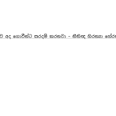
 අද ගොවීන්ට සරදම් කරනවා – නීතිඥ හිරන්‍යා හේර