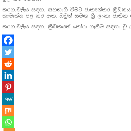
තරගාවලිය සඳහා සහභාගි වීමට ජාත්‍යන්තර ක්‍රීඩකයන්
කැමැත්ත පළ කර ඇත. ඔවුන් සමඟ ශ්‍රී ලංකා ජාති
තරගාවලිය සඳහා ක්‍රීඩකයන් තෝරා ගැනීම සඳහා වූ 