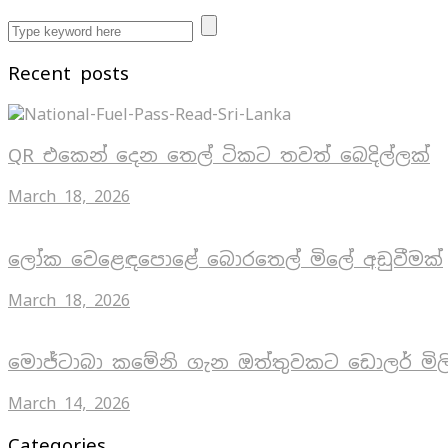
Recent posts
QR එකෙන් දෙන තෙල් ටිකට තවත් බෙදිල්ලක්
March 18, 2026
ලෝක වෙළෙඳපොළේ බොරතෙල් මිලේ අඩුවීමක්
March 18, 2026
මොජ්ටාබා කමේනි ගැන ඔත්තුවකට ඩොලර් මිල
March 14, 2026
Categories