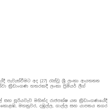
ේදී පැවැත්වීමට අද (27) රැස්වූ ශ්‍රී ලංකා ආයතනන
 ක්‍රීඩාංගණ හතරකදී ලංකා ප්‍රිමියර් ලීග්
ේ සහ සූරියවැව මහින්ද රාජපක්ෂ යන ක්‍රීඩාංගණයේදී
ේ කොළඹ, මහනුවර, දඹුල්ල, ගාල්ල සහ යාපනය නගර