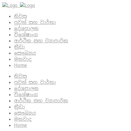
නිවස
පුවත් සහ වාර්තා
දේශපාලන
විශේෂාංග
ආර්ථික සහ ව්‍යාපාරික
ක්‍රීඩා
සෞඛ්‍යය
මතවාද
Home
නිවස
පුවත් සහ වාර්තා
දේශපාලන
විශේෂාංග
ආර්ථික සහ ව්‍යාපාරික
ක්‍රීඩා
සෞඛ්‍යය
මතවාද
Home