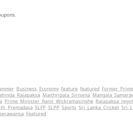
oupons.
ammer
Business
Economy
feature
featured
Former Prime
hinda Rajapaksa
Maithripala Sirisena
Mangala Samara
a
Prime Minister Ranil Wickramasinghe
Rajapaksa regi
ith Premadasa
SLFP
SLPP
Sports
Sri Lanka Cricket
Sri 
eerawansa
‍Featured