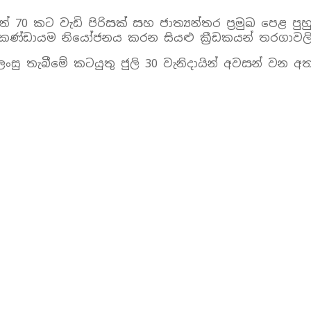
 70 කට වැඩි පිරිසක් සහ ජාත්‍යන්තර ප්‍රමුඛ පෙළ පු
ක කණ්ඩායම නියෝජනය කරන සියළු ක්‍රීඩකයන් තරගාවල
ලංසු තැබීමේ කටයුතු ජුලි 30 වැනිදායින් අවසන් ව