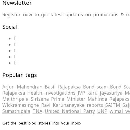
Newsletter
Register now to get latest updates on promotions & c
Social
Popular tags
Arjun Mahendran
Basil Rajapaksa
Bond scam
Bond Sc
Rajapaksa
Health
investigations
JVP
karu jayasuriya
Ma
Maithripala Sirisena
Prime Minister Mahinda Rajapaks
Wickramasinghe
Ravi Karunanayake
reports
SAITM
Saj
Sumathipala
TNA
United National Party
UNP
wimal w
Get the best blog stories into your inbox