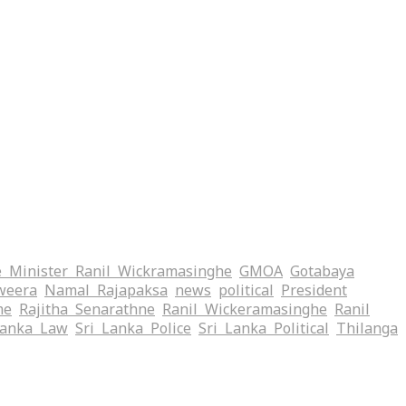
 Minister Ranil Wickramasinghe
GMOA
Gotabaya
weera
Namal Rajapaksa
news
political
President
me
Rajitha Senarathne
Ranil Wickeramasinghe
Ranil
Lanka Law
Sri Lanka Police
Sri Lanka Political
Thilanga