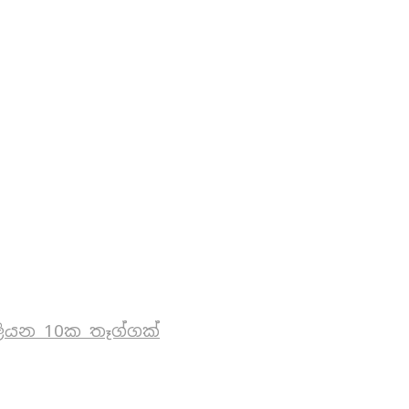
ියන 10ක තෑග්ගක්