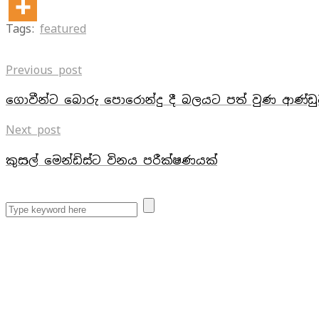
Tags:
featured
Previous post
ගොවීන්ට බොරු පොරොන්දු දී බලයට පත් වුණ ආණ්ඩුව
Next post
කුසල් මෙන්ඩිස්ට විනය පරීක්ෂණයක්