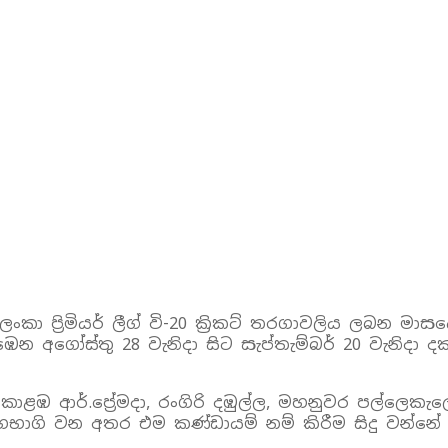
කා ප්‍රිමියර් ලීග් වි-20 ක්‍රිකට් තරගාවලිය ලබන මාසය
අගෝස්තු 28 වැනිදා සිට සැප්තැම්බර් 20 වැනිදා දක්වා
ඹ ආර්.ප්‍රේමදා, රංගිරි දඹුල්ල, මහනුවර පල්ලෙකැල
හභාගි වන අතර එම කණ්ඩායම් නම් කිරීම සිදු වන්න