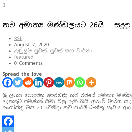
නව අමාත්‍ය මණ්ඩලයට 26යි – සදුදා ද
RSL
August 7, 2020
උණුසුම් පුවත්
,
පුවත් සහ වාර්තා
featured
0 Comments
Spread the love
ශ්‍රී ලංකා පොදුජන පෙරමුණු නව රජයේ අමාත්‍ය මණ්ඩ
දෙනකුට පමණක් සීමා වනු ඇති බයි ආරංචි මාර්ග සදහන
අගෝස්තු මස 20 වෙනිදා නව පාර්ලිමේන්තු සැසිය ආරම