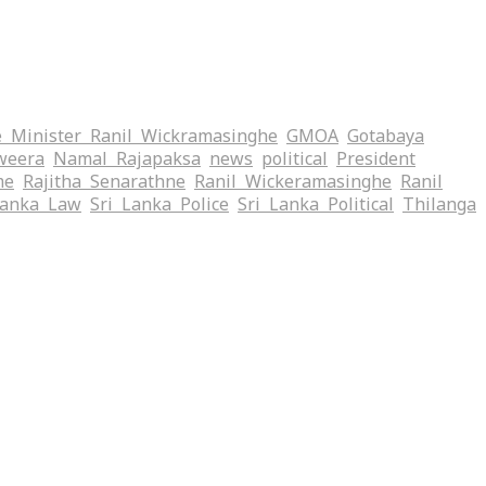
 Minister Ranil Wickramasinghe
GMOA
Gotabaya
weera
Namal Rajapaksa
news
political
President
me
Rajitha Senarathne
Ranil Wickeramasinghe
Ranil
Lanka Law
Sri Lanka Police
Sri Lanka Political
Thilanga