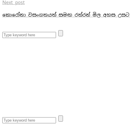
Next post
කොරෝනා වසංගතයත් සමඟ රත්රන් මිල අහස උසට 