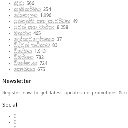
ක්‍රීඩා
566
කෘෂිකර්මය
254
දේශපාලන
1,996
ප්‍රතිපත්ති සහ සංවර්ධන
49
පුවත් සහ වාර්තා
8,258
මතවාද
465
ලෝකාවලෝකනය
37
විද්වත් කථිකාව
83
විදේශීය
1,913
විමර්ශන
782
විශේෂාංග
724
සෞඛ්‍යය
675
Newsletter
Register now to get latest updates on promotions & c
Social