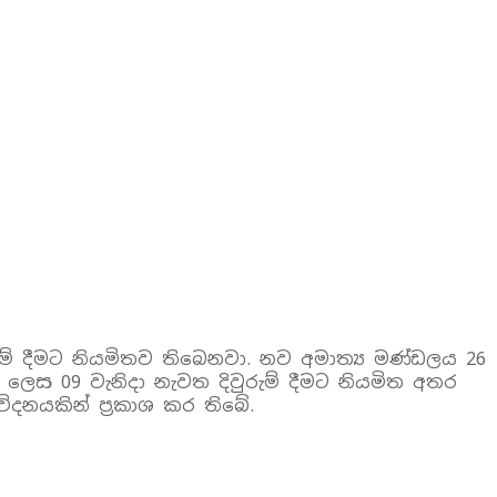
රුම් දීමට නියමිතව තිබෙනවා. නව අමාත්‍ය මණ්ඩලය 26
 ලෙස 09 වැනිදා නැවත දිවුරුම් දීමට නියමිත අතර
දනයකින් ප්‍රකාශ කර තිබේ.