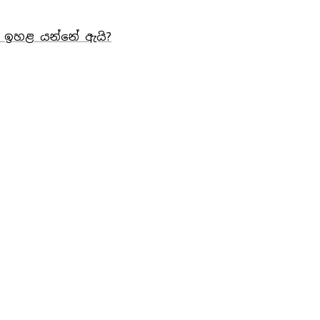
ඉහළ යන්නේ ඇයි?