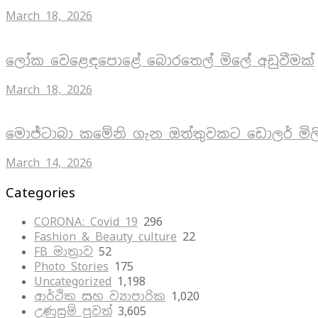
March 18, 2026
ලෝක වෙළෙඳපොළේ බොරතෙල් මිලේ අඩුවීමක්
March 18, 2026
මොජ්ටාබා කමේනි ගැන ඔත්තුවකට ඩොලර් මිල
March 14, 2026
Categories
CORONA: Covid 19
296
Fashion & Beauty culture
22
FB මාත්‍රාව
52
Photo Stories
175
Uncategorized
1,198
ආර්ථික සහ ව්‍යාපාරික
1,020
උණුසුම් පුවත්
3,605