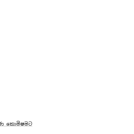
වරණ කොමිෂමට