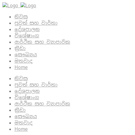
නිවස
පුවත් සහ වාර්තා
දේශපාලන
විශේෂාංග
ආර්ථික සහ ව්‍යාපාරික
ක්‍රීඩා
සෞඛ්‍යය
මතවාද
Home
නිවස
පුවත් සහ වාර්තා
දේශපාලන
විශේෂාංග
ආර්ථික සහ ව්‍යාපාරික
ක්‍රීඩා
සෞඛ්‍යය
මතවාද
Home