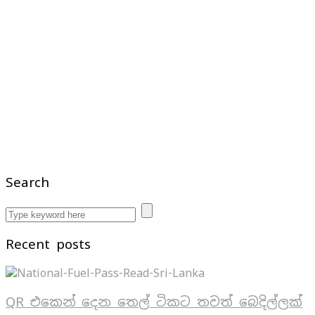
Search
Recent posts
QR එකෙන් දෙන තෙල් ටිකට තවත් බෙදිල්ලක්