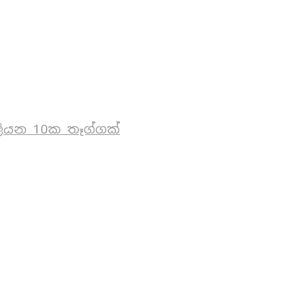
ියන 10ක තෑග්ගක්