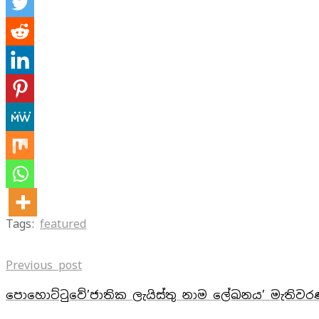
Tags:
featured
Previous post
පොහොට්ටුවේ’ජාතික ලැයිස්තු නාම ලේඛනය’ මැති