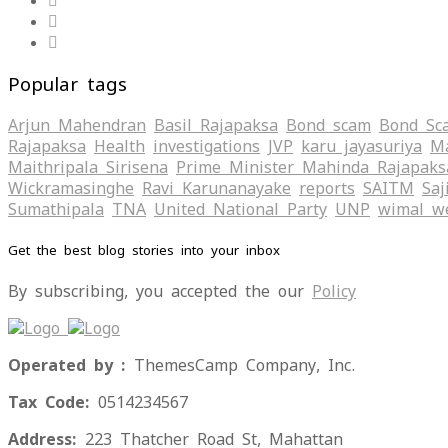
Popular tags
Arjun Mahendran
Basil Rajapaksa
Bond scam
Bond Sc
Rajapaksa
Health
investigations
JVP
karu jayasuriya
Ma
Maithripala Sirisena
Prime Minister Mahinda Rajapaks
Wickramasinghe
Ravi Karunanayake
reports
SAITM
Saj
Sumathipala
TNA
United National Party
UNP
wimal w
Get the best blog stories into your inbox
By subscribing, you accepted the our
Policy
Operated by :
ThemesCamp Company, Inc.
Tax Code:
0514234567
Address:
223 Thatcher Road St, Mahattan