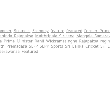
ammer
Business
Economy
feature
featured
Former Prime
hinda Rajapaksa
Maithripala Sirisena
Mangala Samara
a
Prime Minister Ranil Wickramasinghe
Rajapaksa regi
ith Premadasa
SLFP
SLPP
Sports
Sri Lanka Cricket
Sri 
eerawansa
‍Featured