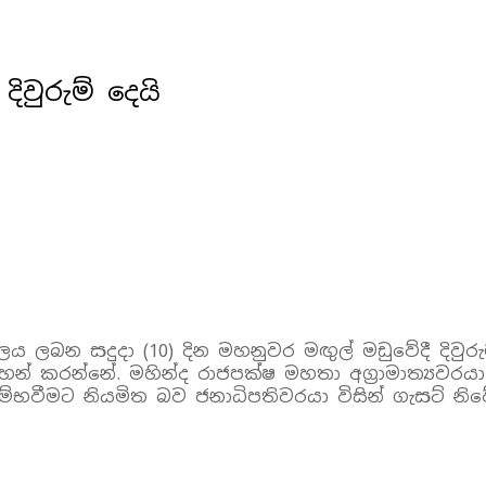
ිවුරුම් දෙයි
ලය ලබන සදුදා (10) දින මහනුවර මඟුල් මඩුවේදී දිවු
් කරන්නේ. මහින්ද රාජපක්ෂ මහතා අග්‍රාමාත්‍යවරයා
්භවීමට නියමිත බව ජනාධිපතිවරයා විසින් ගැසට් නිවේ