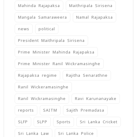
Mahinda Rajapaksa
Maithripala Sirisena
Mangala Samaraweera
Namal Rajapaksa
news
political
President Maithripala Sirisena
Prime Minister Mahinda Rajapaksa
Prime Minister Ranil Wickramasinghe
Rajapaksa regime
Rajitha Senarathne
Ranil Wickeramasinghe
Ranil Wickramasinghe
Ravi Karunanayake
reports
SAITM
Sajith Premadasa
SLFP
SLPP
Sports
Sri Lanka Cricket
Sri Lanka Law
Sri Lanka Police