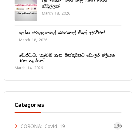
QR එකෙන් දෙන තෙල් ටිකට තවත්
බෙදිල්ලක්
March 18, 2026
ලෝක වෙළෙඳපොළේ බොරතෙල් මිලේ අඩුවීමක්
March 18, 2026
මොජ්ටාබා කමේනි ගැන ඔත්තුවකට ඩොලර් මිලියන
10ක තෑග්ගක්
March 14, 2026
Categories
296
CORONA: Covid 19