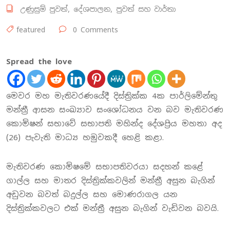
උණුසුම් පුවත්
,
දේශපාලන
,
පුවත් සහ වාර්තා
featured
0 Comments
Spread the love
මෙවර මහ මැතිවරණයේදී දිස්ත්‍රික්ක 4ක පාර්ලිමේන්තු
මන්ත්‍රී ආසන සංඛ්‍යාව සංශෝධනය වන බව මැතිවරණ
කොමිෂන් සභාවේ සභාපති මහින්ද දේශප්‍රිය මහතා අද
(26) පැවැති මාධ්‍ය හමුවකදී හෙළි කළා.
මැතිවරණ කොමිෂමේ සභාපතිවරයා සදහන් කළේ
ගාල්ල සහ මාතර දිස්ත්‍රික්කවලින් මන්ත්‍රී අසුන බැගින්
අඩුවන බවත් බදුල්ල සහ මොණරාගල යන
දිස්ත්‍රික්කවලට එක් මන්ත්‍රී අසුන බැගින් වැඩිවන බවයි.