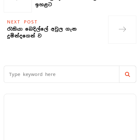
ඉහළට
NEXT POST
රැකියා බෙදිල්ලේ අවුල ගැන
දුමින්දගෙන් ව