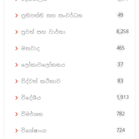
49
ප්‍රතිපත්ති සහ සංවර්ධන
8,258
පුවත් සහ වාර්තා
465
මතවාද
37
ලෝකාවලෝකනය
83
විද්වත් කථිකාව
1,913
විදේශීය
782
විමර්ශන
724
විශේෂාංග