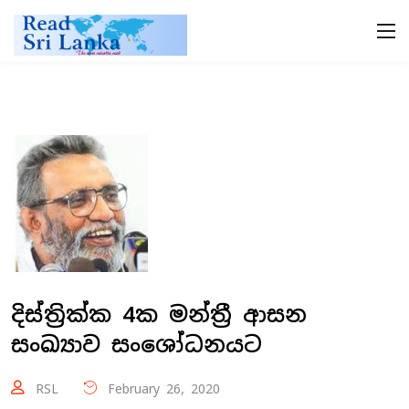
දිස්ත්‍රික්ක 4ක මන්ත්‍රී ආසන
සංඛ්‍යාව සංශෝධනයට
RSL
February 26, 2020