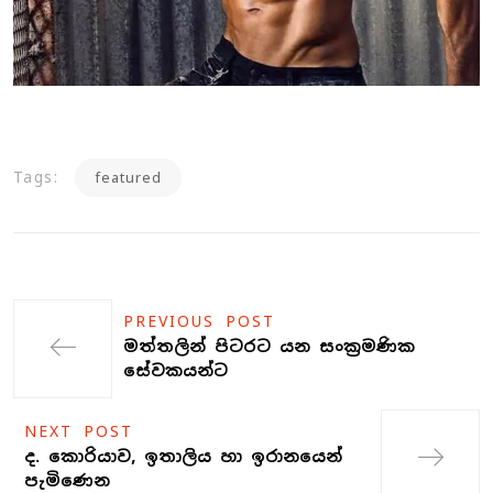
Tags:
featured
PREVIOUS POST
මත්තලින් පිටරට යන සංක්‍රමණික
සේවකයන්ට
NEXT POST
ද. කොරියාව, ඉතාලිය හා ඉරානයෙන්
පැමිණෙන