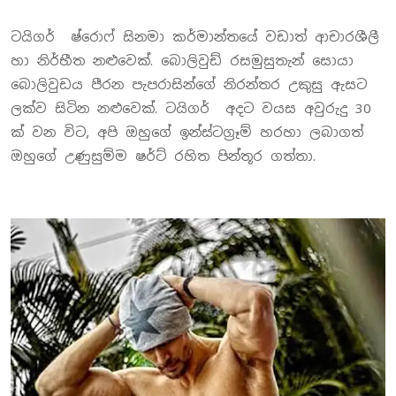
ටයිගර් ෂ්රොෆ් සිනමා කර්මාන්තයේ වඩාත් ආචාරශීලී
හා නිර්භීත නළුවෙක්. බොලිවුඩ් රසමුසුතැන් සොයා
බොලිවුඩය පීරන පැපරාසින්ගේ නිරන්තර උකුසු ඇසට
ලක්ව සිටින නළුවෙක්. ටයිගර් අදට වයස අවුරුදු 30
ක් වන විට, අපි ඔහුගේ ඉන්ස්ටග්‍රෑම් හරහා ලබාගත්
ඔහුගේ උණුසුම්ම ෂර්ට් රහිත පින්තූර ගත්තා.