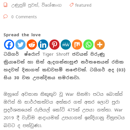
උණුසුම් පුවත්
,
විශේෂාංග
featured
0 Comments
Spread the love
ටයිගර් ෂ්රොෆ්
Tiger Shroff
ජවයන් පිරුණු
ක්‍රියාවෙන් හා සිත් ඇදගන්නාසුළු නර්තනෙයන් රසික
හදවත් දිනාගත් කඩවසම් නළුෙවක්. ටයිගර් අද (03)
සිය 30 වන උපන්දිනය සමරනවා.
ඔහුගේ අවසාන නිකුතුව වූ War සිනමා පටය බොක්ස්
ඔෆිස් හි සාර්ථකත්වය අත්කර ගත් අතර ලොව පුරා
ප‍්‍රදර්ශනයෙන් රුපියල් කෝටි 475ක් උපයා ගත්තා. War
2019 දී වැඩිම ආදායමක් උපයාගත් ඉන්දියානු චිත්‍රපටය
බවට ද පත්වුණා.