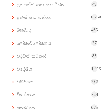
49
ප්‍රතිපත්ති සහ සංවර්ධන
8,258
පුවත් සහ වාර්තා
465
මතවාද
37
ලෝකාවලෝකනය
83
විද්වත් කථිකාව
1,913
විදේශීය
782
විමර්ශන
724
විශේෂාංග
675
සෞඛ්‍යය