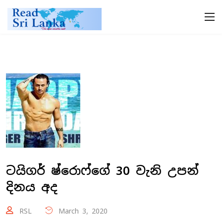
ටයිගර් ෂ්රොෆ්ගේ 30 වැනි උපන්
දිනය අද
RSL
March 3, 2020