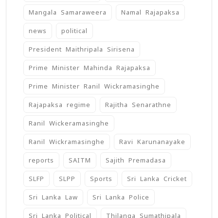
Mangala Samaraweera
Namal Rajapaksa
news
political
President Maithripala Sirisena
Prime Minister Mahinda Rajapaksa
Prime Minister Ranil Wickramasinghe
Rajapaksa regime
Rajitha Senarathne
Ranil Wickeramasinghe
Ranil Wickramasinghe
Ravi Karunanayake
reports
SAITM
Sajith Premadasa
SLFP
SLPP
Sports
Sri Lanka Cricket
Sri Lanka Law
Sri Lanka Police
Sri Lanka Political
Thilanga Sumathipala