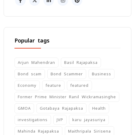
Popular tags
Arjun Mahendran
Basil Rajapaksa
Bond scam
Bond Scammer
Business
Economy
feature
featured
Former Prime Minister Ranil Wickramasinghe
GMOA
Gotabaya Rajapaksa
Health
investigations
JVP
karu jayasuriya
Mahinda Rajapaksa
Maithripala Sirisena