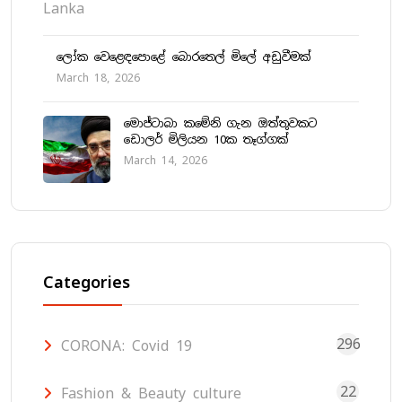
ලෝක වෙළෙඳපොළේ බොරතෙල් මිලේ අඩුවීමක්
March 18, 2026
මොජ්ටාබා කමේනි ගැන ඔත්තුවකට
ඩොලර් මිලියන 10ක තෑග්ගක්
March 14, 2026
Categories
296
CORONA: Covid 19
22
Fashion & Beauty culture