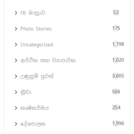
52
FB මාත්‍රාව
175
Photo Stories
1,198
Uncategorized
1,020
ආර්ථික සහ ව්‍යාපාරික
3,605
උණුසුම් පුවත්
566
ක්‍රීඩා
254
කෘෂිකර්මය
1,996
දේශපාලන