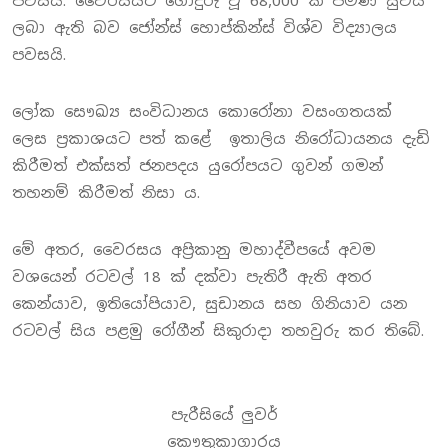
පවසයි. වෛරසයට ගොදුරු වූ 68,000 ක් පමණ සුවය
ලබා ඇති බව ජෝන්ස් හොප්කින්ස් විශ්ව විද්‍යාලය
පවසයි.
ලෝක සෞඛ්‍ය සංවිධානය කොරෝනා වසංගතයක්
ලෙස ප්‍රකාශයට පත් කළේ ඉතාලිය නිරෝධායනය දැඩි
කිරීමත් එක්සත් ජනපදය යුරෝපයට ගුවන් ගමන්
තහනම් කිරීමත් නිසා ය.
මේ අතර, වෛරසය අප්‍රිකානු මහාද්වීපයේ අවම
වශයෙන් රටවල් 18 ක් දක්වා පැතිරී ඇති අතර
කෙන්යාව, ඉතියෝපියාව, සුඩානය සහ ගිනියාව යන
රටවල් සිය පළමු රෝගීන් සිකුරාදා තහවුරු කර තිබේ.
පැරීසියේ ලුවර්
කෞතුකාගාරය