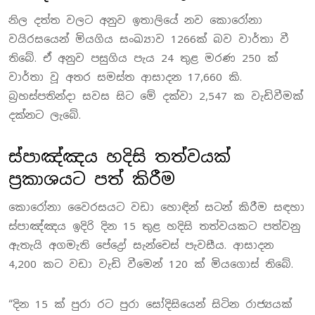
නිල දත්ත වලට අනුව ඉතාලියේ නව කොරෝනා
වයිරසයෙන් මියගිය සංඛ්‍යාව 1266ක් බව වාර්තා වී
තිබේ. ඒ අනුව පසුගිය පැය 24 තුළ මරණ 250 ක්
වාර්තා වූ අතර සමස්ත ආසාදන 17,660 කි.
බ්‍රහස්පතින්දා සවස සිට මේ දක්වා 2,547 ක වැඩිවීමක්
දක්නට ලැබේ.
ස්පාඤ්ඤය හදිසි තත්වයක්
ප්‍රකාශයට පත් කිරීම
කොරෝනා වෛරසයට වඩා හොඳින් සටන් කිරීම සඳහා
ස්පාඤ්ඤය ඉදිරි දින 15 තුළ හදිසි තත්වයකට පත්වනු
ඇතැයි අගමැති පේද්‍රෝ සැන්චෙස් පැවසීය. ආසාදන
4,200 කට වඩා වැඩි වීමෙන් 120 ක් මියගොස් තිබේ.
“දින 15 ක් පුරා රට පුරා සෝදිසියෙන් සිටින රාජ්‍යයක්