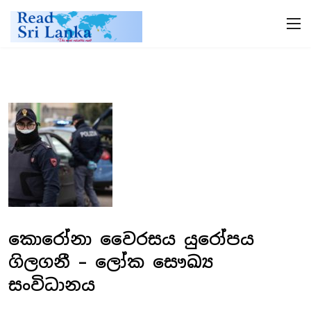
කොරෝනා වෛරසය යුරෝපය
ගිලගනී – ලෝක සෞඛ්‍ය
සංවිධානය