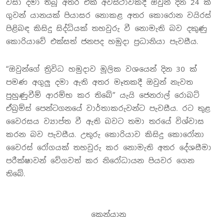
වසා දමා තිබූ අතර එක් අවස්ථාවකදී ඔවුන් දින 24 ක්
ගුවන් යානයක් පියාසර නොකළ අතර කොරොන වයිරස්
පිළිබඳ කිසිදු සිද්ධියක් තහවුරු වී නොමැති බව දකුණු
කොරියාවේ එක්සත් ජනපද හමුදා ප්‍රධානියා පැවසීය.
“ඔවුන්ගේ ත්‍රිවිධ හමුදාව මූලික වශයෙන් දින 30 ක්
පමණ අගුලු දමා ඇති අතර මෑතකදී ඔවුන් නැවත
පුහුණුවීම් ආරම්භ කර තිබේ” යැයි ජෙනරාල් රොබට්
ඒබ්‍රම්ස් පෙන්ටගනයේ වාර්තාකරුවන්ට පැවසීය. රට තුළ
වෛරසය ව්‍යාප්ත වී ඇති බවට තමා තරයේ විශ්වාස
කරන බව පැවසීය. උතුරු කොරියාව කිසිදු කොරෝනා
වෛරස් රෝගයක් තහවුරු කර නොමැති අතර දේශසීමා
පරීක්ෂාවන් වේගවත් කර නිරෝධායන පියවර ගෙන
තිබේ.
කෙන්යානු