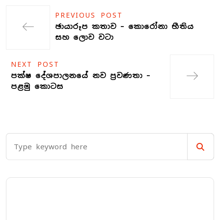
PREVIOUS POST
ඡායාරූප කතාව – කොරෝනා භීතිය
සහ ලොව වටා
NEXT POST
පක්ෂ දේශපාලනයේ නව ප්‍රවණතා –
පළමු කොටස