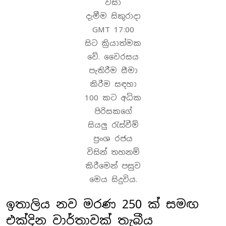
වසා
දැමීම සිකුරාදා
GMT 17:00
සිට ක්‍රියාත්මක
වේ. වෛරසය
පැතිරීම සීමා
කිරීම සඳහා
100 කට අධික
පිරිසකගේ
සියලු රැස්වීම්
ප්‍රංශ රජය
විසින් තහනම්
කිරීමෙන් පසුව
මෙය සිදුවිය.
ඉතාලිය නව මරණ 250 ක් සමඟ
එක්දින වාර්තාවක් තැබීය