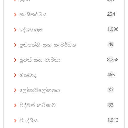
254
කෘෂිකර්මය
1,996
දේශපාලන
49
ප්‍රතිපත්ති සහ සංවර්ධන
8,258
පුවත් සහ වාර්තා
465
මතවාද
37
ලෝකාවලෝකනය
83
විද්වත් කථිකාව
1,913
විදේශීය