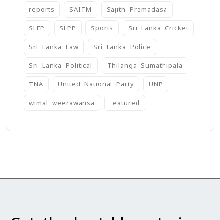
reports
SAITM
Sajith Premadasa
SLFP
SLPP
Sports
Sri Lanka Cricket
Sri Lanka Law
Sri Lanka Police
Sri Lanka Political
Thilanga Sumathipala
TNA
United National Party
UNP
wimal weerawansa
‍Featured