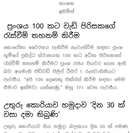
නාශක
ඉසිමින්
ප්‍රංශය 100 කට වැඩි පිරිසකගේ
රැස්වීම් තහනම් කිරීම
කොරෝනා වෛරසය පැතිරීම නැවැත්වීම සඳහා ප්‍රංශ
භූමියේ ප්‍රසිද්ධ ස්ථානයක 100 කට අධික පිරිසකගේ
රැස්වීම් තහනම් කිරීමට ප්‍රංශ රජය පියවර ගෙන ඇති
බව අගමැති එඩ්වඩ් පිලිප් ටීඑෆ් 1 රූපවාහිනියට
පැවසීය. “අපි 100 දෙනෙකු එක්රැස් කිරීම සඳහා මෙම
සීමාව ඉක්මවා යන්නෙමු,” ඔහු TF1 වෙත පැවසීය.
උතුරු කොරියාව හමුදාව ‘දින 30 ක්
වසා දමා තිබුණි’
උතුරු කොරියාව සිය හමුදා බලකාය දින 30 ක් පමණ