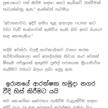
ප්‍රකාශයට පත් කිරීම සඳහා හෙට කැබිනට් රැස්වීමක්
පැවැත්වෙනු ඇත,” සැන්චෙස් පැවසීය.
“අවාසනාවට, ඉදිරි සතිය තුළ ආසාදන 10,000 කට
වඩා වැඩි සංඛ්‍යාවක් ඇතිවිය හැකි බව අපට බැහැර
කළ නොහැකිය.”
හදිසි අවස්ථා වලදී තාවකාලිකව වාසය කරන
කර්මාන්තශාලා හෝ පෞද්ගලික නිවාස හැර වෙනත්
ඕනෑම පරිශ්‍රයක් ඇතුළුව පුළුල් පරාසයක ක්‍රියාමාර්ග
ගැනීමට රජයට බලය ලබා දෙනු ඇත.
ඉරානයේ ආරක්ෂක හමුදා නගර
වීදි හිස් කිරීමට යයි
නව කොරෝනා වෛරසය පැතිරීම වැළැක්වීම සඳහා
ඉදිරි පැය 24 තුළ ඉරානයේ ආරක්ෂක හමුදා සිය