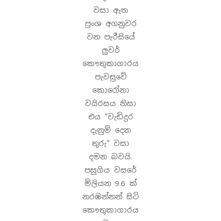
වසා ඇත
ප්‍රංශ අගනුවර
වන පැරීසියේ
ලුවර්
කෞතුකාගාරය
පැවසුවේ
කොරෝනා
වයිරසය නිසා
එය “වැඩිදුර
දැනුම් දෙන
තුරු” වසා
දමන බවයි.
පසුගිය වසරේ
මිලියන 9.6 ක්
නරඹන්නන් සිටි
කෞතුකාගාරය