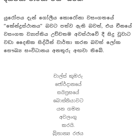
යුරෝපය දැන් ගෝලීය කොරෝනා වසංගතයේ
“කේන්ද්‍රස්ථානය” බවට පත්ව ඇති බවත්, එය චීනයේ
වසංගත ව්‍යාප්තිය උච්චතම අවස්ථාවේ දී සිදු වූවාට
වඩා දෛනික සිද්ධීන් වාර්තා කරන බවත් ලෝක
සෞඛ්‍ය සංවිධානය අනතුරු අඟවා තිබේ.
චාල්ස් කුමරු
ජෝර්දානයේ
සයිප්‍රසයේ
බොස්නියාවට
යන ගමන
අවලංගු
කරයි.
බ්‍රිතාන්‍ය රජය