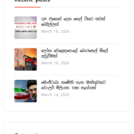
QR එකෙන් දෙන තෙල් ටිකට තවත්
බෙදිල්ලක්
March 18, 2026
ලෝක වෙළෙඳපොළේ බොරතෙල් මිලේ
අඩුවීමක්
March 18, 2026
මොජ්ටාබා කමේනි ගැන ඔත්තුවකට
ඩොලර් මිලියන 10ක තෑග්ගක්
March 14, 2026