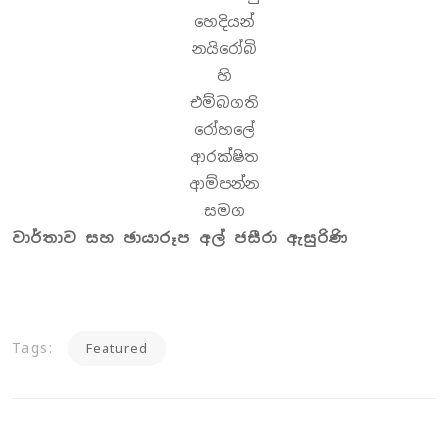
හෙදියන්
නයිරෝබි
හි
එම්බගති
රෝහලේ
ආරක්ෂිත
ආම්පන්න
සමග
වාර්තාව සහ ඡායාරූප අල් ජසීරා ඇසුරිණි
Tags:
‍Featured