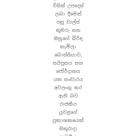
විසින් උපදෙස්
ලබා දීමෙන්
පසු චාල්ස්
කුමරු සහ
ඔහුගේ බිරිඳ
කැමිලා
බොස්නියාව,
සයිප්‍රසය සහ
ජෝර්දානය
යන සංචාරය
අවලංගු කර
ඇති බව
රාජකීය
යුවළගේ
ප්‍රකාශකයෙක්
සිකුරාදා