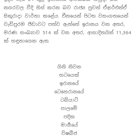
නගරවල වීදි හිස් කරන බව රාජ්‍ය පුවත් ඒආර්එන්ඒ
සිකුරාදා වාර්තා කළේය. චීනයෙන් පිටත වසංගතයෙන්
වැඩිපුරම පීඩාවට පත්ව ඇත්තේ ඉරානය වන අතර,
මරණ සංඛ්‍යාව 514 ක් වන අතර, ආසාදිතයින් 11,364
ක් හඳුනාගෙන ඇත.
ගිනි නිවන
භටයෙක්
ඉරානයේ
ටෙහෙරානයේ
ටබියාට්
පාලමේ
පදික
මාර්‍ගයේ
විෂබීජ