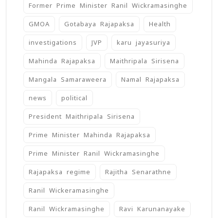
Former Prime Minister Ranil Wickramasinghe
GMOA
Gotabaya Rajapaksa
Health
investigations
JVP
karu jayasuriya
Mahinda Rajapaksa
Maithripala Sirisena
Mangala Samaraweera
Namal Rajapaksa
news
political
President Maithripala Sirisena
Prime Minister Mahinda Rajapaksa
Prime Minister Ranil Wickramasinghe
Rajapaksa regime
Rajitha Senarathne
Ranil Wickeramasinghe
Ranil Wickramasinghe
Ravi Karunanayake