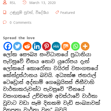
RSL
March 13, 2020
උණුසුම් පුවත්
,
විදේශීය
‍Featured
0 Comments
Spread the love
ලෝක සෞඛ්‍ය සංවිධානයේ ප්‍රධානියා
පැවසුවේ චීනය නොව යුරෝපය දැන්
ලෝකයේ කොරෝනා වයිරස් වසංගතයේ
කේන්ද්‍රස්ථානය බවයි. අධ්‍යක්ෂ ජනරාල්
ටෙඩ්‍රොස් අද්නාම් ගෙබ්‍රෙයිසස් ජිනීවාහි
වාර්තාකරුවන්ට පැවසුවේ “චීනයේ
වසංගතයේ උච්චතම අවස්ථාවේ වාර්තා
වූවාට වඩා සෑම දිනකම වැඩි සංඛ්‍යාවක්
දිනපතා වාර්තා වන” බවයි.