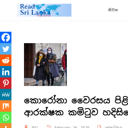
නිවස
කොරෝනා වෛරසය පිළිබදව
ආරක්ෂක කමිටුව හදිසිය
RSL
February 26, 2020
සෞඛ්‍යය