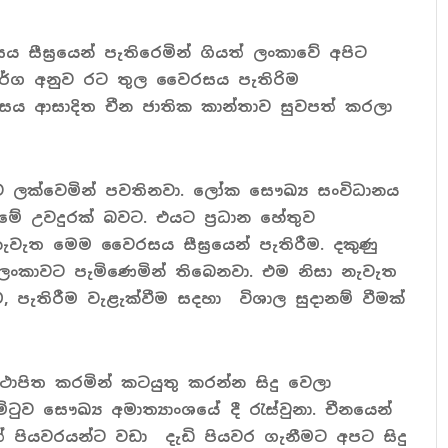
‍රයෙන් පැතිරෙමින් ගියත් ලංකාවේ අපිට
ාමාර්ග අනුව රට තුල වෛරසය පැතිරිම
රසය ආසාදිත චීන ජාතික කාන්තාව සුවපත් කරලා
ලක්වෙමින් පවතිනවා. ලෝක සෞඛ්‍ය සංවිධානය
මේ උවදුරක් බවට. එයට ප්‍රධාන හේතුව
ැවැත මෙම වෛරසය සීඝ්‍රයෙන් පැතිරීම. දකුණු
් ලංකාවට පැමිණෙමින් තිබෙනවා. එම නිසා නැවැත
පැතිරීම වැළැක්වීම සදහා විශාල සුදානම් වීමක්
ථාපිත කරමින් කටයුතු කරන්න සිදු වෙලා
ිටුව සෞඛ්‍ය අමාත්‍යාංශයේ දී රැස්වුනා. චීනයෙන්
 පියවරයන්ට වඩා දැඩි පියවර ගැනීමට අපට සිදු