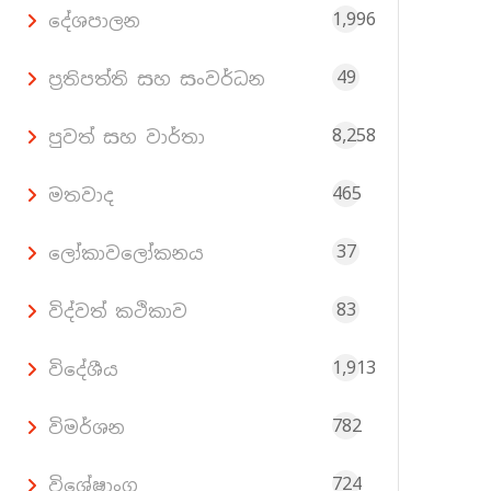
1,996
දේශපාලන
49
ප්‍රතිපත්ති සහ සංවර්ධන
8,258
පුවත් සහ වාර්තා
465
මතවාද
37
ලෝකාවලෝකනය
83
විද්වත් කථිකාව
1,913
විදේශීය
782
විමර්ශන
724
විශේෂාංග