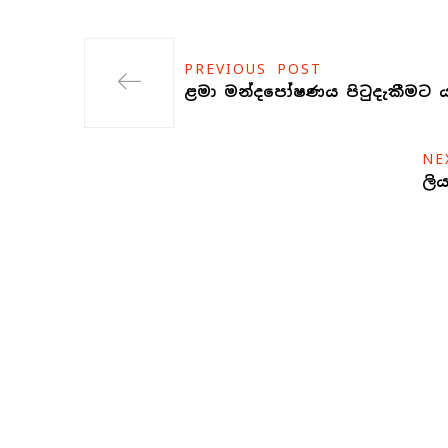
PREVIOUS POST
ළමා මන්දපෝෂණය පිටුදැකීමට ය
NE
ලි