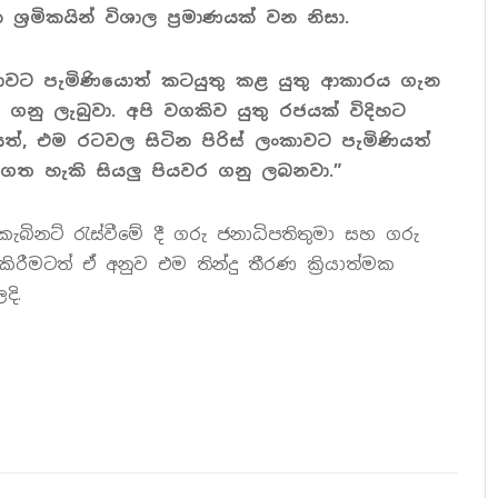
්‍රමිකයින් විශාල ප්‍රමාණයක් වන නිසා.
ංකාවට පැමිණියොත් කටයුතු කළ යුතු ආකාරය ගැන
 ගනු ලැබුවා. අපි වගකිව යුතු රජයක් විදිහට
 එම රටවල සිටින පිරිස් ලංකාවට පැමිණියත්
ගත හැකි සියලු පියවර ගනු ලබනවා.”
ි කැබිනට් රැස්වීමේ දී ගරු ජනාධිපතිතුමා සහ ගරු
ිරීමටත් ඒ අනුව එම තින්දු තීරණ ක්‍රියාත්මක
ි.