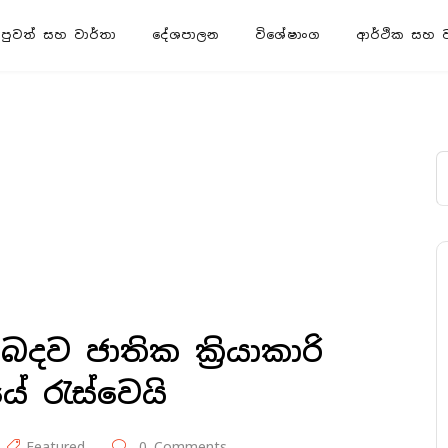
පුවත් සහ වාර්තා
දේශපාලන
විශේෂාංග
ආර්ථික සහ ව්
 ජාතික ක්‍රියාකාරි
ේ රැස්වෙයි
‍Featured
0 Comments