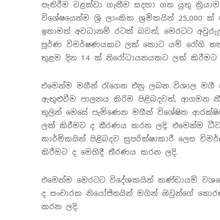
පැතිරීම වළක්වා ගැනීම සදහා ගත යුතු ක්‍රියාම
විශේෂයෙන්ම ශ්‍රි ලාංකික ශ්‍රමිකයින් 25,0
ඉතාමත් අවධානම් රටක් බවත්, මෙරටට අවුරුදු
පූර්ණ විමර්ෂණයකට ලක් කොට යම් රෝගි තත්
තුළම දින 14 ක් නිරෝධායනයකට ලක් කිරීමට 
එමෙන්ම මගීන් රැගෙන එනු ලබන විශාල මගී න
ඇතුළුවීම පාලනය කිරිම පිළිබදවත්, ආගමන 
තුලින් මෙසේ පැමිණෙන මගීන් විශේෂිත ආරක්ෂ
ලක් කිරීමට ද තීරණය කරන ලදි. එමෙන්ම ධීව
කාර්මිකයින් පිළිබදව සුපරික්ෂාකාරී ලෙස ව
කිරීමට ද මෙහිදී තීරණය කරන ලදි.
එමෙන්ම මෙරටට විදේශකයින් කණ්ඩායම් වශයෙ
ද සංචාරක නියෝජිතයින් මගින් ඔවුන්ගේ තො
කරන ලදි.