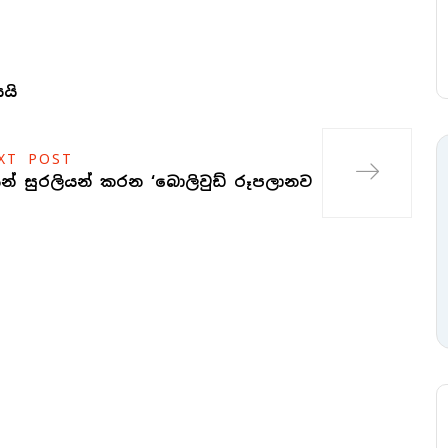
යි
XT POST
යන් සුරලියන් කරන ‘බොලිවුඩ් රූපලානව