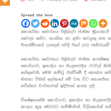
Spread the love
කොරෝනා වෛරසය පිළිබදව ජාතික ක්‍රියාකාරී
වෛද්‍ය සේවා, කාන්තා හා ළමා කටයුතු සහ සමා
මහත්මියගේ උපදෙස් පරිදි ඊයේ (25) පස්වරුවේ ස
කොරෝනා වෛරසය පිළිබදව ජාතික ආරක්ෂක කමිට
කොරියාව, ඉතාලිය හා මැදපෙරදිග රටවල් කි
හේතුවෙනි. මෙම කමිටු රැස්වීමේ දී සෞඛ්‍ය සේ
මහතා විසින් ලෝකයේ මේ වන විට කොරෝනා ව
සවිස්තර වාර්තාවක් ඉදිරිපත් කරන ලදි.
විශේෂයෙන්ම කොරියාව, ඉතාලිය හා මැදපෙරදිග ර
කාලය තුල මෙරටට පැමිණීමත්, විද්ශකයින් පැ