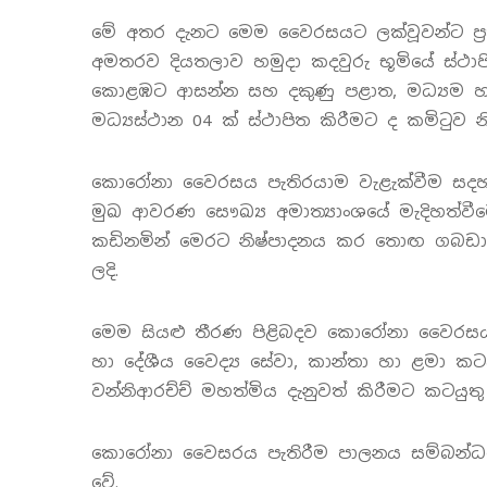
මේ අතර දැනට මෙම වෛරසයට ලක්වූවන්ට ප්‍ර
අමතරව දියතලාව හමුදා කදවුරු භූමියේ ස්ථ
කොළඹට ආසන්න සහ දකුණු පළාත, මධ්‍යම හා
මධ්‍යස්ථාන 04 ක් ස්ථාපිත කිරීමට ද කමිටුව 
කොරෝනා වෛරසය පැතිරයාම වැළැක්වීම සදහ
මුඛ ආවරණ සෞඛ්‍ය අමාත්‍යාංශයේ මැදිහත්වී
කඩිනමින් මෙරට නිෂ්පාදනය කර තොඟ ගබඩා 
ලදි.
මෙම සියළු තීරණ පිළිබදව කොරෝනා වෛරසය ප
හා දේශීය වෛද්‍ය සේවා, කාන්තා හා ළමා කටය
වන්නිආරච්ච් මහත්මිය දැනුවත් කිරීමට කටයුත
කොරෝනා වෛසරය පැතිරීම පාලනය සම්බන්ධයෙන්
වේ.