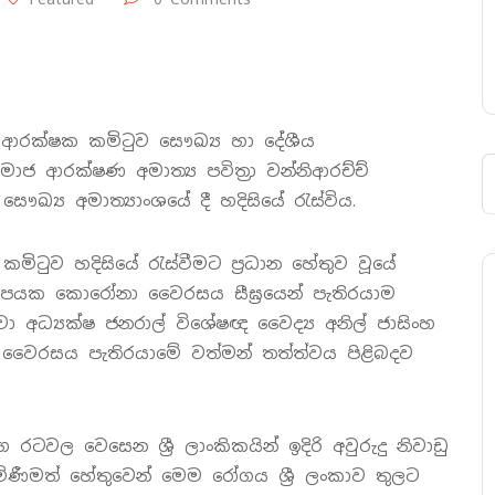
 ආරක්ෂක කමිටුව සෞඛ්‍ය හා දේශීය
ජ ආරක්ෂණ අමාත්‍ය පවිත්‍රා වන්නිආරච්ච්
ෞඛ්‍ය අමාත්‍යාංශයේ දී හදිසියේ රැස්විය.
ුව හදිසියේ රැස්වීමට ප්‍රධාන හේතුව වූයේ
හිපයක කොරෝනා වෛරසය සීඝ්‍රයෙන් පැතිරයාම
වා අධ්‍යක්ෂ ජනරාල් විශේෂඥ වෛද්‍ය අනිල් ජාසිංහ
ෛරසය පැතිරයාමේ වත්මන් තත්ත්වය පිළිබදව
ටවල වෙසෙන ශ්‍රී ලාංකිකයින් ඉදිරි අවුරුදු නිවාඩු
මිණීමත් හේතුවෙන් මෙම රෝගය ශ්‍රී ලංකාව තුලට