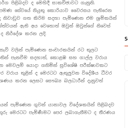
ාර්ග පිළිබදව ද මෙහිදී සාකච්ඡාවට ගැනුනි.
00 ක් පමණ සේවයේ නියුතු කොරියාව වෛරසය පැතිරෙන
 නිවාඩුව ගත කිරිම සදහා පැමිණෙන එම ශ්‍රමිකයින්
ත්වයන් ඇති අය වෙතොත් ඔවුන් ඔවුන්ගේ නිවෙස්
ද නිර්දේශ කරන ලදි.
S
ැව් වලින් පැමිණෙන සංචාරකයින් රට තුලට
නීතින් පැනවීම සදහාත්, කොළඹ සහ ගාල්ල වරාය
ිත මෙවලම් යොදා ගනිමින් සුවිශේෂි පරීක්ෂාවකට
ර වරාය තුළින් ද මෙරටට ඇතුලුවන විදේශීය ධීවර
ිමර්ශණය කරන ලෙසට සෞඛ්‍ය බලධාරීන් දැනුවත්
න් පැමිණෙන ගුවන් යානාවල විදේශකයින් පිළිබදව
රතුරු මෙරටට පැමිණීමට පෙර ලබාගැනීමට ද තීරණය