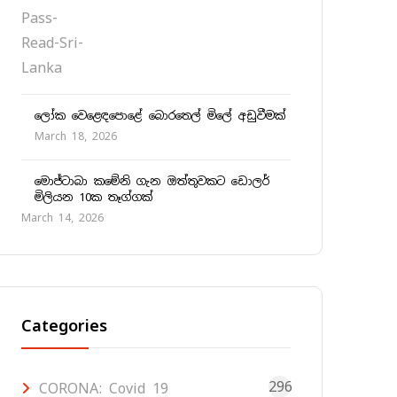
ලෝක වෙළෙඳපොළේ බොරතෙල් මිලේ අඩුවීමක්
March 18, 2026
මොජ්ටාබා කමේනි ගැන ඔත්තුවකට ඩොලර්
මිලියන 10ක තෑග්ගක්
March 14, 2026
Categories
296
CORONA: Covid 19