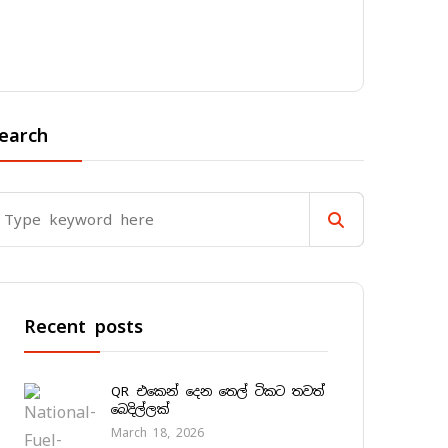
earch
Recent posts
QR එකෙන් දෙන තෙල් ටිකට තවත්
බෙදිල්ලක්
March 18, 2026