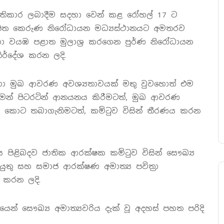
තිකාර ලබාදීම සදහා වෙන් කළ රෝහල් 17 ට
ාපිත කෙරුණ නිරෝධායන මධ්‍යස්ථානයට අමතරව
 වයඹ පළාත මුලාශ්‍ර කරගෙන පුර්ණ නිරෝධායන
නිර්දේශ කරන ලදි.
ා මුඛ ආවරණ අවශ්‍යතාවයක් මතු වුවහොත් එම
මෙන් පිටරටින් ආනයනය කිරීමටත්, මුඛ ආවරණ
කොට තබාගැනිමටත්, කමිටුව විසින් තීරණය කරන
ිළිබදව ජාතික ආරක්ෂක කමිටුව විසින් සෞඛ්‍ය
ුතු සහ සමාජ ආරක්ෂණ අමාත්‍ය පවිත්‍රා
ු කරන ලදි.
 සෞඛ්‍ය අමාත්‍යවරිය දැක් වූ අදහස් පහත පරිදි