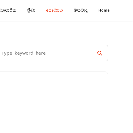
‍යාපාරික
ක්‍රීඩා
සෞඛ්‍යය
මතවාද
Home