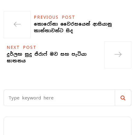
PREVIOUS POST
කොරෝනා වෛරසයෙන් ආසියානු
කාන්තාවන්ට සිද
NEXT POST
දුර්ලභ සුදු ජිරාෆ් මව සහ පැටියා
ඝාතනය