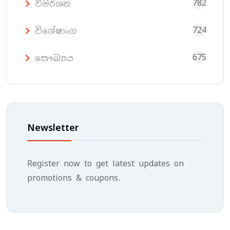
782
විමර්ශන
724
විශේෂාංග
675
සෞඛ්‍යය
Newsletter
Register now to get latest updates on
promotions & coupons.