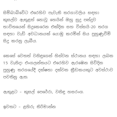
සිම්බාබ්වේට එරෙහිව පැවැති තරගාවලිය සඳහා
කුසල්ව ඇතුළත් නොවූ හෙයින් ඔහු සුදු පන්දුව
භාවිතයෙන් සිදුකෙරෙන එක්දින සහ විස්සයි-20 තරග
සඳහා වැඩි අවධානයක් යොමු කරමින් සිය පුහුණුවීම්
සිදු කරනු ලැබීය.
කෙසේ වෙතත් වනිඳුගෙන් හිස්වන ස්ථානය සඳහා ලබන
15 වැනිදා එංගලන්තයට එරෙහිව ඇරඹෙන සිව්දින
පුහුණු තරගයේදී දක්ෂතා දක්වන ක්‍රීඩකයකුට අවස්ථාව
පවතිනු ඇත.
ඇතුළට – කුසල් පෙරේරා, වනිඳු හසරංග.
ඉවතට – ළහිරු තිරිමාන්න