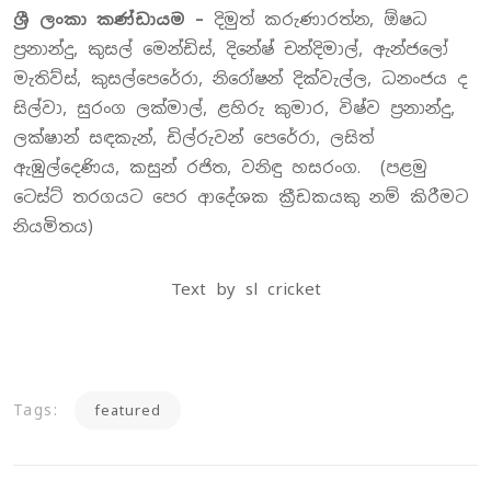
ශ්‍රී ලංකා කණ්ඩායම –
දිමුත් කරුණාරත්න, ඕෂධ
ප්‍රනාන්දු, කුසල් මෙන්ඩිස්, දිනේෂ් චන්දිමාල්, ඇන්ජලෝ
මැතිව්ස්, කුසල්පෙරේරා, නිරෝෂන් දික්වැල්ල, ධනංජය ද
සිල්වා, සුරංග ලක්මාල්, ළහිරු කුමාර, විෂ්ව ප්‍රනාන්දු,
ලක්ෂාන් සඳකැන්, ඩිල්රුවන් පෙරේරා, ලසිත්
ඇඹුල්දෙණිය, කසුන් රජිත, වනිඳු හසරංග. (පළමු
ටෙස්ට් තරගයට පෙර ආදේශක ක්‍රීඩකයකු නම් කිරීමට
නියමිතය)
Text by sl cricket
Tags:
featured