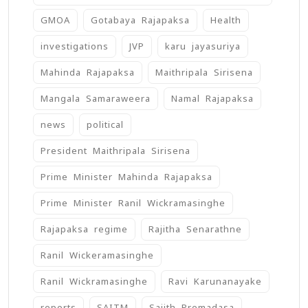
GMOA
Gotabaya Rajapaksa
Health
investigations
JVP
karu jayasuriya
Mahinda Rajapaksa
Maithripala Sirisena
Mangala Samaraweera
Namal Rajapaksa
news
political
President Maithripala Sirisena
Prime Minister Mahinda Rajapaksa
Prime Minister Ranil Wickramasinghe
Rajapaksa regime
Rajitha Senarathne
Ranil Wickeramasinghe
Ranil Wickramasinghe
Ravi Karunanayake
reports
SAITM
Sajith Premadasa