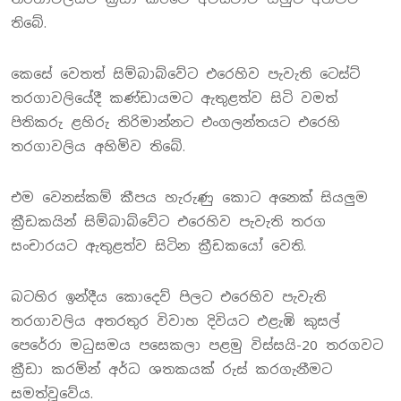
තිබේ.
කෙසේ වෙතත් සිම්බාබ්වේට එරෙහිව පැවැති ටෙස්ට්
තරගාවලියේදී කණ්ඩායමට ඇතුළත්ව සිටි වමත්
පිතිකරු ළහිරු තිරිමාන්නට එංගලන්තයට එරෙහි
තරගාවලිය අහිමිව තිබේ.
එම වෙනස්කම් කීපය හැරුණු කොට අනෙක් සියලුම
ක්‍රීඩකයින් සිම්බාබ්වේට එරෙහිව පැවැති තරග
සංචාරයට ඇතුළත්ව සිටින ක්‍රීඩකයෝ වෙති.
බටහිර ඉන්දීය කොදෙව් පිලට එරෙහිව පැවැති
තරගාවලිය අතරතුර විවාහ දිවියට එළැඹි කුසල්
පෙරේරා මධුසමය පසෙකලා පළමු විස්සයි-20 තරගවට
ක්‍රීඩා කරමින් අර්ධ ශතකයක් රුස් කරගැනීමට
සමත්වූවේය.