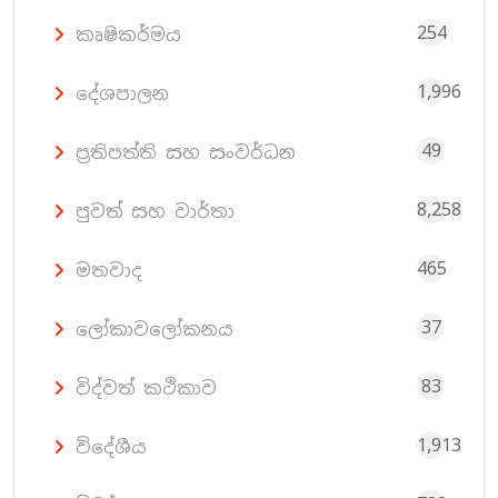
254
කෘෂිකර්මය
1,996
දේශපාලන
49
ප්‍රතිපත්ති සහ සංවර්ධන
8,258
පුවත් සහ වාර්තා
465
මතවාද
37
ලෝකාවලෝකනය
83
විද්වත් කථිකාව
1,913
විදේශීය