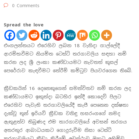
0 Comments
Spread the love
එංගලන්තයට එරෙහිව ලබන 18 වැනිදා ගාල්ලේදී
ආරම්භවීමට නියමිත ටෙස්ට් තරගාවලිය සඳහා නම්
කරන ලද ශ්‍රී ලංකා කණ්ඩායමට නැවතත් කුසල්
පෙරේරාව කැඳවීමට තේරීම් කමිටුව පියවරගෙන තිබේ.
ක්‍රීඩකයින් 16 දෙනෙකුගෙන් සමන්විතව නම් කරන ලද
කණ්ඩායමට ඉකුත්දා බටහිර ඉන්දී කොදෙව් පිලට
එරෙහිව පැවැති තරගාවලියේදී කැපී පෙනෙන දක්ෂතා
දැක්වූ තුන් ඉරියව් ක්‍රීඩක වනිඳු හසරංගගේ නමද
ඇතුළත්ව තිබුණද එම තාරගාවලියේ අවසන් තරගය
අතරතුර ආබාධයකට ගොදුරුවීම නිසා ටෙස්ට්
තරගාවලියට ක්‍රීඩා කිරීමේ අවස්ථාව ඔහුට අහිමිව