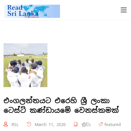
එංගලන්තයට එරෙහි ශ්‍රී ලංකා
ටෙස්ට් කණ්ඩායමේ වෙනස්කමක්
RSL
March 11, 2020
ක්‍රීඩා
featured