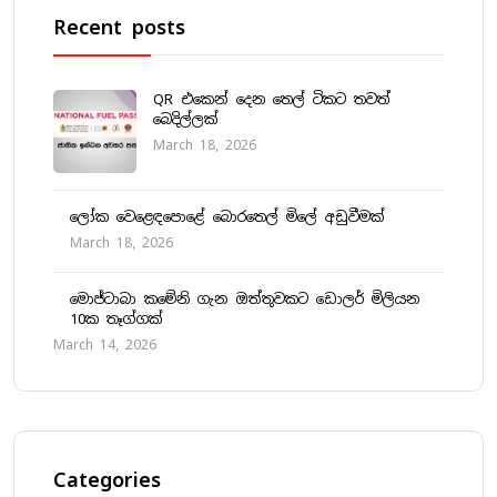
Recent posts
QR එකෙන් දෙන තෙල් ටිකට තවත්
බෙදිල්ලක්
March 18, 2026
ලෝක වෙළෙඳපොළේ බොරතෙල් මිලේ අඩුවීමක්
March 18, 2026
මොජ්ටාබා කමේනි ගැන ඔත්තුවකට ඩොලර් මිලියන
10ක තෑග්ගක්
March 14, 2026
Categories