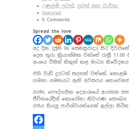
උණුසුම් පුවත්
,
පුවත් සහ වාර්තා
featured
0 Comments
Spread the love
අද දින, (ජූනි 06 සෙනසුරාදා) සිට දිවයිනේ
දෙන තුරු ක්‍රියාත්මක වන්නේ රාත්‍රී 11.0
අංශය විසින් නිකුත් කළ මාධ්‍ය නිවේද
එහි වැඩි දුරටත් සදහන් වන්නේ, කොළඹ සහ 
ගමනා ගමනයට ඇති අවසරය නොවෙනස්ව
රාජ්‍ය, පෞද්ගලික දෙඅංශයේ ආයතන සහ 
ජීවිතයේදීත් කොරෝනා නිවාරණ සෞඛ්‍ය නි
රජය සියලු පාර්ශ්වයන්ගෙන් ඉල්ලා සි