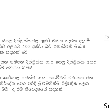
 සියලු දිස්ත්‍රික්කවල ඇඳිරි නීතිය නැවත දැනුම්
0 සිට අලුයම 4.00 දක්වා බව ජනාධිපති මාධ්‍ය
නයක සදහන් වේ.
ගම්පහ දිස්ත්‍රික්ක හැර සෙසු දිස්ත්‍රික්ක අතර
 පවතින බවයි.
කාර්යාල පවත්වාගෙන යාමේදීත්, එදිනෙදා ජන
ර්දේශ පෙර පරිදි මුළුමනින්ම පිළිපදින ලෙස
ටින බව ද එම නිවේදනයේ සදහන්.
S