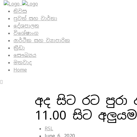
නිවස
පුවත් සහ වාර්තා
දේශපාලන
විශේෂාංග
ආර්ථික සහ ව්‍යාපාරික
ක්‍රීඩා
සෞඛ්‍යය
මතවාද
Home
අද සිට රට පුරා ඇඳ
11.00 සිට අලුය
RSL
June 6, 2020