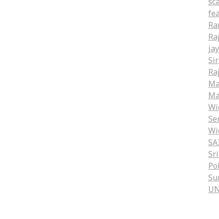
sc
fe
Ra
Ra
ja
Si
Ra
Ma
Ma
Wi
Se
Wi
SA
Sr
Po
Su
U