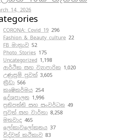
rch 14, 2026
ategories
CORONA: Covid 19
296
Fashion & Beauty culture
22
FB මාත්‍රාව
52
Photo Stories
175
Uncategorized
1,198
ආර්ථික සහ ව්‍යාපාරික
1,020
උණුසුම් පුවත්
3,605
ක්‍රීඩා
566
කෘෂිකර්මය
254
දේශපාලන
1,996
ප්‍රතිපත්ති සහ සංවර්ධන
49
පුවත් සහ වාර්තා
8,258
මතවාද
465
ලෝකාවලෝකනය
37
විද්වත් කථිකාව
83