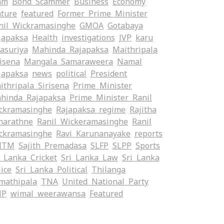
am
Bond Scammer
Business
Economy
ature
featured
Former Prime Minister
nil Wickramasinghe
GMOA
Gotabaya
japaksa
Health
investigations
JVP
karu
yasuriya
Mahinda Rajapaksa
Maithripala
risena
Mangala Samaraweera
Namal
japaksa
news
political
President
ithripala Sirisena
Prime Minister
hinda Rajapaksa
Prime Minister Ranil
ckramasinghe
Rajapaksa regime
Rajitha
narathne
Ranil Wickeramasinghe
Ranil
ckramasinghe
Ravi Karunanayake
reports
ITM
Sajith Premadasa
SLFP
SLPP
Sports
i Lanka Cricket
Sri Lanka Law
Sri Lanka
lice
Sri Lanka Political
Thilanga
mathipala
TNA
United National Party
NP
wimal weerawansa
‍Featured