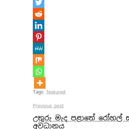
Tags:
featured
Previous post
උතුරු මැද පළාතේ රෝහල් 
අවධානය