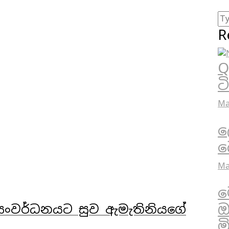
R
Q
ට
Ma
ල
බ
Ma
ම
ඔ
සංවර්ධනයට සුව ඇමැතිනියගේ
ම