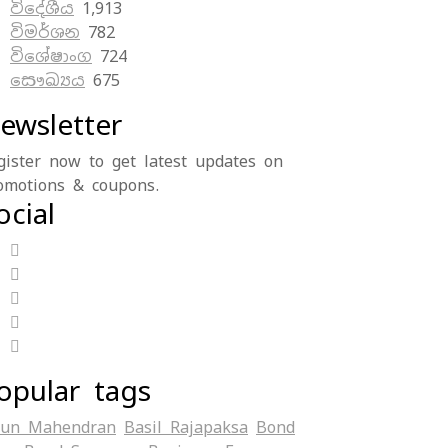
විදේශීය
1,913
විමර්ශන
782
විශේෂාංග
724
සෞඛ්‍යය
675
ewsletter
gister now to get latest updates on
omotions & coupons.
ocial
opular tags
jun Mahendran
Basil Rajapaksa
Bond