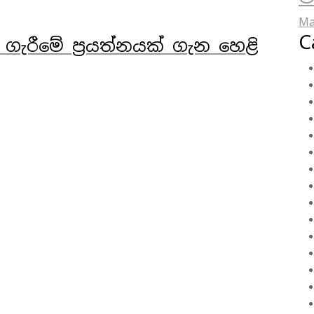
Ma
C
ගැරීමේ ප්‍රයත්නයක් ගැන හෙළි