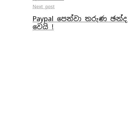
Next post
Paypal පෙන්වා තරුණ ඡන්ද 
වෙයි !