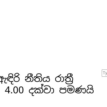
ිරි නීතිය රාත්‍රී
ම 4.00 දක්වා පමණයි