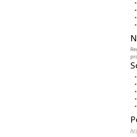
N
Re
pr
S
P
Ar