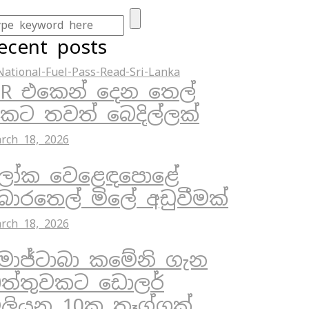
ecent posts
R එකෙන් දෙන තෙල්
ිකට තවත් බෙදිල්ලක්
rch 18, 2026
ෝක වෙළෙඳපොළේ
ොරතෙල් මිලේ අඩුවීමක්
rch 18, 2026
ොජ්ටාබා කමේනි ගැන
ත්තුවකට ඩොලර්
ිලියන 10ක තෑග්ගක්