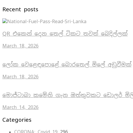
Recent posts
QR එකෙන් දෙන තෙල් ටිකට තවත් බෙදිල්ලක්
March 18, 2026
ලෝක වෙළෙඳපොළේ බොරතෙල් මිලේ අඩුවීමක්
March 18, 2026
මොජ්ටාබා කමේනි ගැන ඔත්තුවකට ඩොලර් මිල
March 14, 2026
Categories
CORONA: Covid 19
296