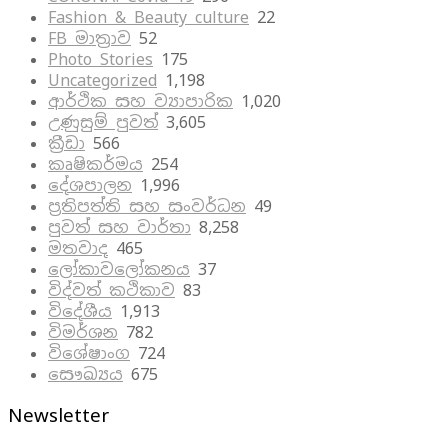
Fashion & Beauty culture
22
FB මාත්‍රාව
52
Photo Stories
175
Uncategorized
1,198
ආර්ථික සහ ව්‍යාපාරික
1,020
උණුසුම් පුවත්
3,605
ක්‍රීඩා
566
කෘෂිකර්මය
254
දේශපාලන
1,996
ප්‍රතිපත්ති සහ සංවර්ධන
49
පුවත් සහ වාර්තා
8,258
මතවාද
465
ලෝකාවලෝකනය
37
විද්වත් කථිකාව
83
විදේශීය
1,913
විමර්ශන
782
විශේෂාංග
724
සෞඛ්‍යය
675
Newsletter