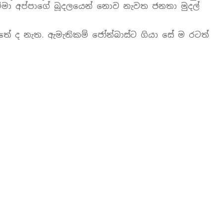
්මා අප්පාගේ බූදලයෙන් නොව නැවත ජනතා මුදල්
තේ ද නැත. ඇමැතිකම් ජෝන්බාස්ට ගියා සේ ම රටත්