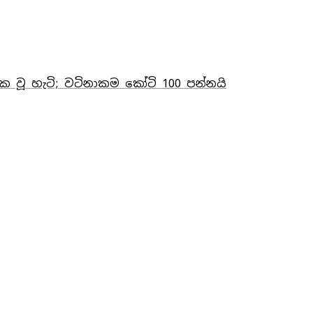
මක වූ හැටි; වටිනාකම කෝටි 100 පන්නයි