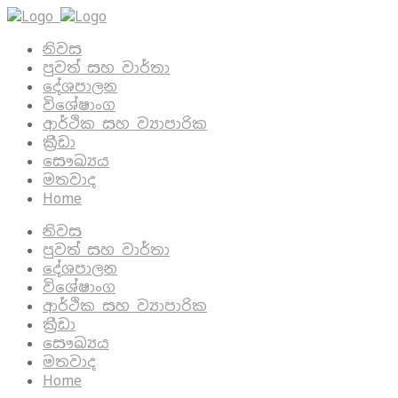
නිවස
පුවත් සහ වාර්තා
දේශපාලන
විශේෂාංග
ආර්ථික සහ ව්‍යාපාරික
ක්‍රීඩා
සෞඛ්‍යය
මතවාද
Home
නිවස
පුවත් සහ වාර්තා
දේශපාලන
විශේෂාංග
ආර්ථික සහ ව්‍යාපාරික
ක්‍රීඩා
සෞඛ්‍යය
මතවාද
Home