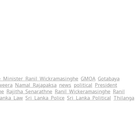
 Minister Ranil Wickramasinghe
GMOA
Gotabaya
weera
Namal Rajapaksa
news
political
President
me
Rajitha Senarathne
Ranil Wickeramasinghe
Ranil
Lanka Law
Sri Lanka Police
Sri Lanka Political
Thilanga