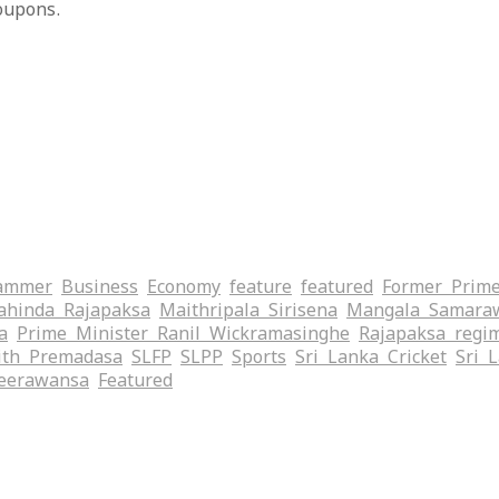
oupons.
ammer
Business
Economy
feature
featured
Former Prime
hinda Rajapaksa
Maithripala Sirisena
Mangala Samara
a
Prime Minister Ranil Wickramasinghe
Rajapaksa regi
ith Premadasa
SLFP
SLPP
Sports
Sri Lanka Cricket
Sri 
eerawansa
‍Featured