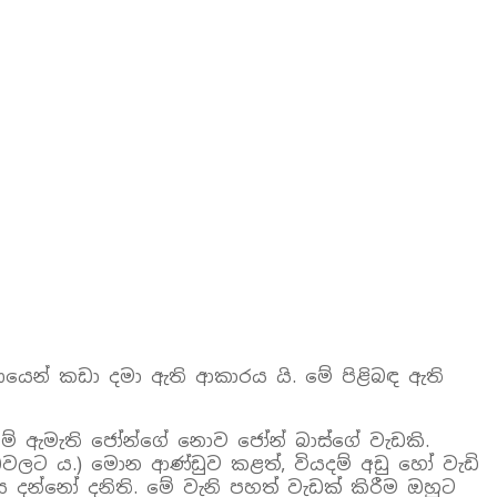
ණයෙන් කඩා දමා ඇති ආකාරය යි. මේ පිළිබඳ ඇති
ේ ඇමැති ජෝන්ගේ නොව ජෝන් බාස්ගේ වැඩකි.
ඩවලට ය.) මොන ආණ්ඩුව කළත්, වියදම් අඩු හෝ වැඩි
දන්නෝ දනිති. මේ වැනි පහත් වැඩක් කිරීම ඔහුට