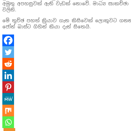
අමුතු අපහසුවක් ඇති වැඩක් නොවේ. මාධ්‍ය සාකච්
වලිනි.
මේ තුච්ඡ පහත් ක්‍රියාව ගැන කිසිවෙක් ලොකුවට ග
ජෝන් බාස්ට ගිහින් කියා දැන් සිතෙයි.