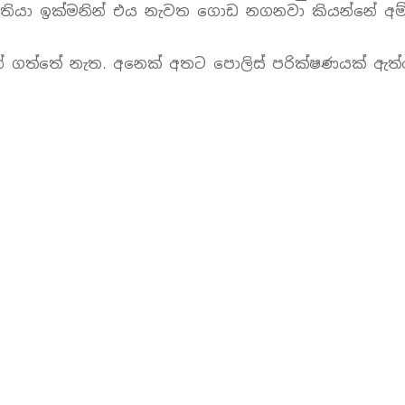
ඡා තියා ඉක්මනින් එය නැවත ගොඩ නගනවා කියන්නේ අම
නන් ගත්තේ නැත. අනෙක් අතට පොලිස් පරික්ෂණයක් ඇත්