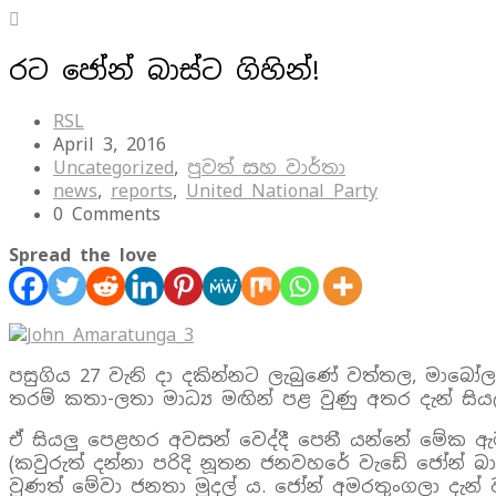
රට ජෝන් බාස්ට ගිහින්!
RSL
April 3, 2016
Uncategorized
,
පුවත් සහ වාර්තා
news
,
reports
,
United National Party
0 Comments
Spread the love
පසුගිය 27 වැනි දා දකින්නට ලැබුණේ වත්තල, මාබෝල
තරම් කතා-ලතා මාධ්‍ය මඟින් පළ වුණු අතර දැන් සියල
ඒ සියලු පෙළහර අවසන් වෙද්දී පෙනී යන්නේ මේක ඇ
(කවුරුත් දන්නා පරිදි නූතන ජනවහරේ වැඩේ ජෝන් බ
වුණත් මේවා ජනතා මුදල් ය. ජෝන් අමරතුංගලා දැන්