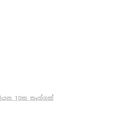
ියන 10ක තෑග්ගක්