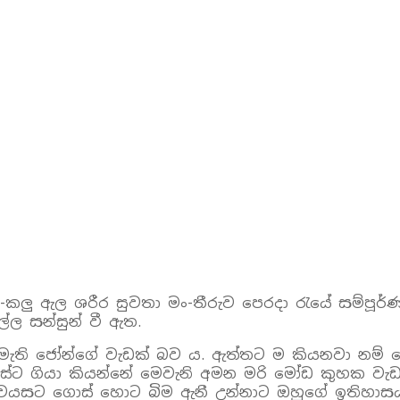
-කලු ඇල ශරීර සුවතා මං-තීරුව පෙරදා රැයේ සම්පූර්
්ල සන්සුන් වී ඇත.
මැති ජෝන්ගේ වැඩක් බව ය. ඇත්තට ම කියනවා නම් ම
ාස්ට ගියා කියන්නේ මෙවැනි අමන මරි මෝඩ කුහක වැ
 වයසට ගොස් හොට බිම ඇනී උන්නාට ඔහුගේ ඉතිහාසය 