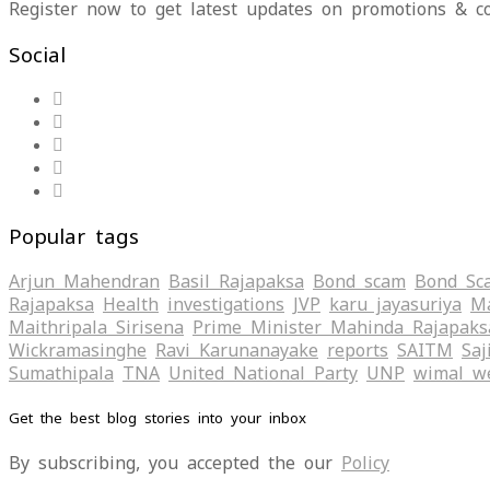
Register now to get latest updates on promotions & c
Social
Popular tags
Arjun Mahendran
Basil Rajapaksa
Bond scam
Bond Sc
Rajapaksa
Health
investigations
JVP
karu jayasuriya
Ma
Maithripala Sirisena
Prime Minister Mahinda Rajapaks
Wickramasinghe
Ravi Karunanayake
reports
SAITM
Saj
Sumathipala
TNA
United National Party
UNP
wimal w
Get the best blog stories into your inbox
By subscribing, you accepted the our
Policy