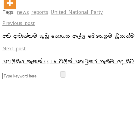
Tags:
news
reports
United National Party
Previous post
අති දැවැන්තම කුඩු තොගය ඇල්ලූ මෙහෙයුම ක්‍රියාත්
Next post
පොලිසිය නැතත් CCTV වලින් කොටුකර ගැනීම අද සිට