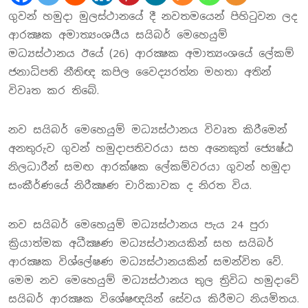
ගුවන් හමුදා මුලස්ථානයේ දී නවතමයෙන් පිහිටුවන ලද
ආරක්‍ෂක අමාත්‍යංශයීය සයිබර් මෙහෙයුම්
මධ්‍යස්ථානය ඊයේ (26) ආරක්‍ෂක අමාත්‍යංශයේ ලේකම්
ජනාධිපති නීතිඥ කපිල වෛද්‍යරත්න මහතා අතින්
විවෘත කර තිබේ.
නව සයිබර් මෙහෙයුම් මධ්‍යස්ථානය විවෘත කිරීමෙන්
අනතුරුව ගුවන් හමුදාපතිවරයා සහ අනෙකුත් ජ්‍යෙෂ්ඨ
නිලධාරීන් සමඟ ආරක්ෂක ලේකම්වරයා ගුවන් හමුදා
සංකීර්ණයේ නිරීක්‍ෂණ චාරිකාවක ද නිරත විය.
නව සයිබර් මෙහෙයුම් මධ්‍යස්ථානය පැය 24 පුරා
ක්‍රියාත්මක අධීක්‍ෂණ මධ්‍යස්ථානයකින් සහ සයිබර්
ආරක්‍ෂක විශ්ලේෂණ මධ්‍යස්ථානයකින් සමන්විත වේ.
මෙම නව මෙහෙයුම් මධ්‍යස්ථානය තුල ත්‍රිවිධ හමුදාවේ
සයිබර් ආරක්‍ෂක විශේෂඥයින් සේවය කිරීමට නියමිතය.