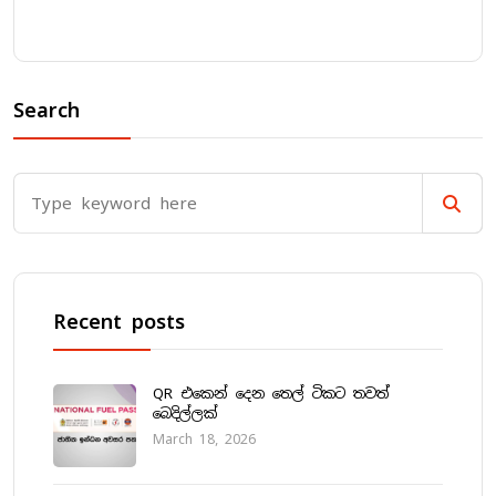
Search
Recent posts
QR එකෙන් දෙන තෙල් ටිකට තවත්
බෙදිල්ලක්
March 18, 2026