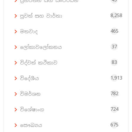
ප්‍රතිපත්ති සහ සංවර්ධන
8,258
පුවත් සහ වාර්තා
465
මතවාද
37
ලෝකාවලෝකනය
83
විද්වත් කථිකාව
1,913
විදේශීය
782
විමර්ශන
724
විශේෂාංග
675
සෞඛ්‍යය