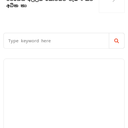
අධික කා