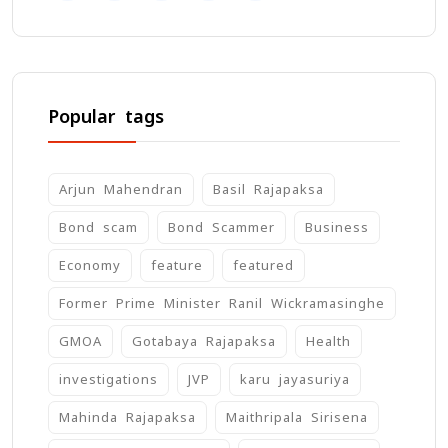
Popular tags
Arjun Mahendran
Basil Rajapaksa
Bond scam
Bond Scammer
Business
Economy
feature
featured
Former Prime Minister Ranil Wickramasinghe
GMOA
Gotabaya Rajapaksa
Health
investigations
JVP
karu jayasuriya
Mahinda Rajapaksa
Maithripala Sirisena