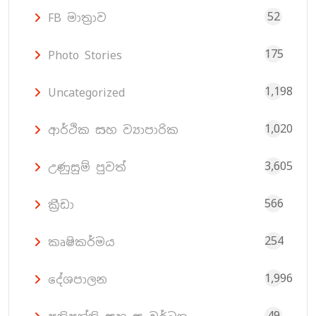
52
FB මාත්‍රාව
175
Photo Stories
1,198
Uncategorized
1,020
ආර්ථික සහ ව්‍යාපාරික
3,605
උණුසුම් පුවත්
566
ක්‍රීඩා
254
කෘෂිකර්මය
1,996
දේශපාලන
49