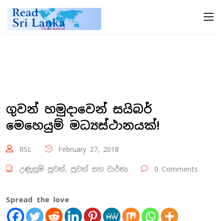
ගුවන් හමුදාවෙන් සයිබර්
මෙහෙයුම් මධ්‍යස්ථානයක්!
RSL
February 27, 2018
උණුසුම් පුවත්
,
පුවත් සහ වාර්තා
0 Comments
Spread the love