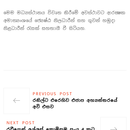
මෙම මධ්‍යස්ථානය විවෘත කිරීමේ අවස්ථාවට ආරක්‍ෂක
අමාත්‍යංශයේ ජ්‍යෙෂ්ඨ නිලධාරීන් සහ ගුවන් හමුදා
නිළධාරීන් රැසක් සහභාගී වී සිටියහ.
PREVIOUS POST
රනිල්ට එරෙහිව එජාප අභ්‍යන්තරයේ
අවි එසව
NEXT POST
රවීගෙන් අල්ලස් කොමිසම පැය 4 කට