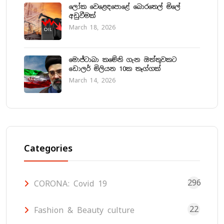
ලෝක වෙළෙඳපොළේ බොරතෙල් මිලේ
අඩුවීමක්
March 18, 2026
මොජ්ටාබා කමේනි ගැන ඔත්තුවකට
ඩොලර් මිලියන 10ක තෑග්ගක්
March 14, 2026
Categories
296
CORONA: Covid 19
22
Fashion & Beauty culture