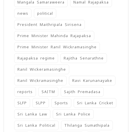
Mangala Samaraweera
Namal Rajapaksa
news
political
President Maithripala Sirisena
Prime Minister Mahinda Rajapaksa
Prime Minister Ranil Wickramasinghe
Rajapaksa regime
Rajitha Senarathne
Ranil Wickeramasinghe
Ranil Wickramasinghe
Ravi Karunanayake
reports
SAITM
Sajith Premadasa
SLFP
SLPP
Sports
Sri Lanka Cricket
Sri Lanka Law
Sri Lanka Police
Sri Lanka Political
Thilanga Sumathipala